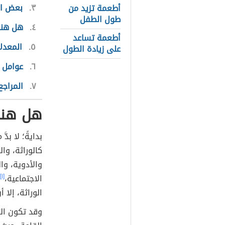
٣
بعض ال
أطعمة تزيد من
طول الطفل
٤
هل هنا
أطعمة تساعد
٥
المعدل
على زيادة الطول
٦
عوامل 
٧
المراجع
هل هنا
بدايةً؛ لا بدَ
كالوراثة، وا
والأدوية، وال
الاجتماعية،
[١]
الوراثة، إلا 
وقد تكون الت