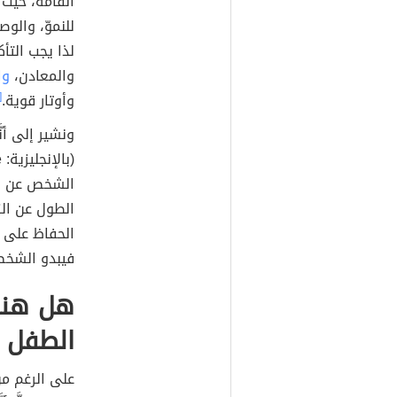
القامة، حيث تُ
للنموّ، والو
لذا يجب التأ
والمعادن،
وا
وأوتار قوية.
٢]
ونشير إلى أ
الطول عن الزي
الحفاظ على 
فيبدو الشخ
هل هنا
الطفل
على الرغم من 