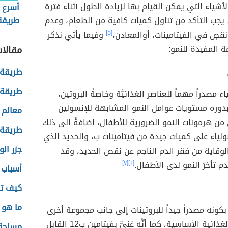
شياء التي يمكن القيام بها لزيادة الطول أثناء فترة
أسرع 
 يجب التأكد من تناول كميات كافية من الطعام، وعدم
طريقة
الأردا
 نقصٍ في الفيتامينات، أوالمعادن،
[٥]
وفيما يأتي نذكر
 المفيدة للنمو:
مقالا
طريقة 
طريقة 
ياء مصدراً مهماً للعناصر الغذائيَّة وخاصةً البروتين،
دوره مستويات عوامل النمو المشابهة للإنسولين
معالم 
وهي من هرمونات النمو الضرورية للأطفال، إضافةً إلى ذلك
طريقة ت
لياء على كميات جيدة من فيتامينات ب، والحديد الذي
جزر ال
وقاية من فقر الدم الناجم عن نقص الحديد، وقد
م تأخرَ النمو لدى الأطفال.
[٦]
[٧]
أسباب ق
كيف تؤ
ما هو 
 بكونه مصدراً جيداً للبروتينات إلى جانب مجموعة أخرى
من العناصر الغذائية الأساسية، كما أنَّه غنيٌّ بفيتامين ب12 القابل
مساحة 