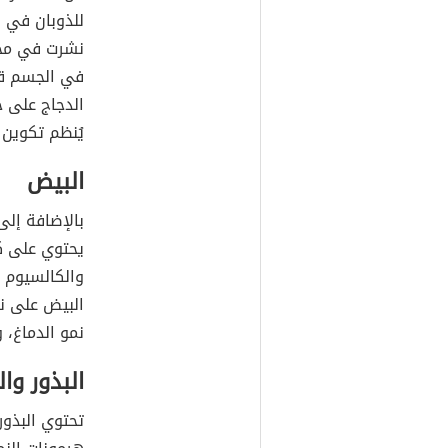
للذوبان في
ا
في الجسم قد 
يُنظم تكوين 
البيض
بالإضافة إلى
يحتوي على كمي
والكالسيوم و
نمو الدماغ، و
البذور وا
تحتوي البذور