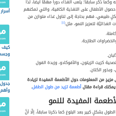
نَّه وكما ذُكر سابقاً؛ يلعب الغذاء دوراً مهمّاً أيضاً، لذا
حصول الأطفال على التغذية الكافية، والتي تمكنهم
أسرار
لٍ طبيعي، فهم بحاجة إلى تناول غذاء متوازن من
الغذائيَّة لتعزيز النمو، مثل:
[٤]
املة.
الخضراوات الطازجة.
كيف 
وجسم
لبان.
أسبوع
صحية كزيت الزيتون، والأفوكادو، وزبدة الفول
 وبذور الكتان.
 مزيدٍ من المعلومات حول الأطعمة المفيدة لزيادة
جدول 
يمكنك قراءة مقال
أطعمة تزيد من طول الطفل
.
وأهم 
عنه
طعمة المفيدة للنمو
لطول بشكلٍ كبير بعد البلوغ كما ذكرنا سابقاً، إلَّا أنَّ