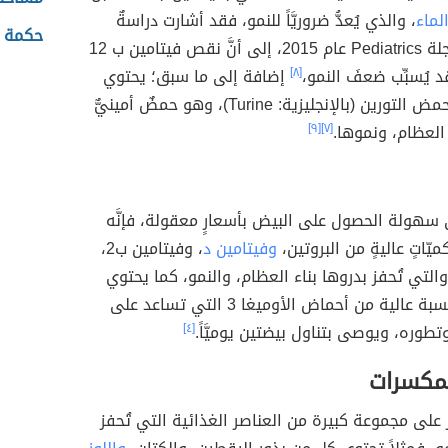
لماء
، والذي يُعدُّ ضروريَّاً للنمو، فقد أشارت دراسةٌ
حكمة ج
نشرت في مجلة Pediatrics عام 2015، إلى أنَّ نقص فيتامين ب 12
يُسبِّب ضعفَ النمو،
[٨]
إضافة إلى ما سبق؛ يحتوي
الدجاج على حمض التورين (بالإنجليزية: Turine)، ‏وهو حمضٌ أمينيٌّ
العظام، ونموها.
[٧]
[٩]
 سهولة الحصول على البيض بأسعارٍ معقولة، فإنَّه
ّاتٍ عاليةٍ من البروتين،
وفيتامين د
، وفيتامين ب2،
التي تُحفز بدروها بناء العظام، والنمو، كما يحتوي
البيض على نسبة عالية من أحماض الأوميغا 3 التي تساعد على
تطوره، ويوصى بتناول بيضتين يوميَّاً.
[٤]
لمكسرات
 على مجموعة كبيرة من العناصر الغذائية التي تُحفز