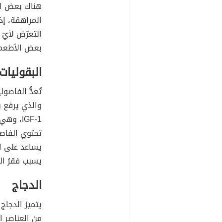
هناك بعض الأ
المراهقة، إذ
التعرّض لأيّ
بعض الأطعمة
البقوليات
تُعدُّ الفاصول
والذي يرفع ب
IGF-1، 
تحتوي الفاصو
يساعد على ال
يسبب فقرُ الد
الدجاج
يتميز الدجاج