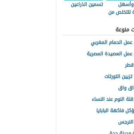
وأسهل
تسمين الذراعين
 للتخلص من
ف
ت منوعة
عمل الحمام المغربي
عمل العصيدة المصرية
قطر
زيين التورتات
واق واق
لة النوم عند النساء
كل فاكهة البابايا
النرجس
مدينة جدة