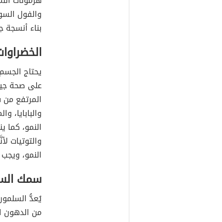
هرمونات النم
والفول السو
بناء أنسجة ج
الخضراوات
يحتاج الجسم 
على صحة جيد
المرتفع من ف
والبابايا، وا
النمو، كما ي
والتوتيات لأ
النمو، ويجب
سمك الس
من الدهون ال