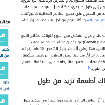
عدُّ التغذية المتوازنة، والتمارين الرياضية أمراً ضروريَّاً
صول إلى طولٍ طبيعيّ، خاصّةً خلال سنوات المراهقة،
كد من الحصول على جميع العناصر الغذائية كالبروتينات،
لفيتامينات
، والكالسيوم من أجل بناء عضلات، وأربطة،
مقالا
[
نَّه عند وصول الشخص سن البلوغ تتوقف صفائح النمو
(بالإنجليزية: Growth plate) عن تكوين عظام جديدة ويتوقف
الشخص عن النمو، هذا يعني أنَّه عند بلوغ الشخص 18 عاماً يتوقف
كيف ت
ادة، إلا أنَّ ممارسة بعض التمارين الرياضيّة يمكنها
من ال
قوة عضلات الظهر؛ ممَّا يحافظ على استقامة الجسم
ص أطول.
[٣]
ك أطعمة تزيد من طول
طرق زي
في رم
أنَّ العامل الوراثي يلعب دوراً كبيراً في تحديد طول