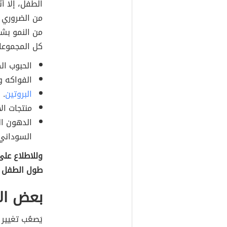
الطفل، إلَّا أ
من الضروري 
من النمو بشك
كل المجموعات 
الحبوب الك
الفواكه و
البروتين
.
منتجات الأ
الدهون ال
السوداني،
وللاطلاع على
طول الطفل 
بعض الأ
يَصعُب تغيير ا