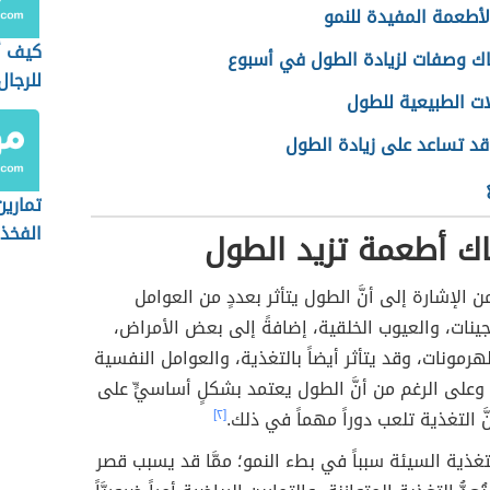
أطعمة المفيدة للنمو
كيف أ
ك وصفات لزيادة الطول في أسبوع
للرجال
ات الطبيعية للطول
قد تساعد على زيادة الطول
تماري
الفخذ
ك أطعمة تزيد الطول
ّ من الإشارة إلى أنَّ الطول يتأثر بعددٍ من العوامل
لجينات، والعيوب الخلقية، إضافةً إلى بعض الأمراض،
هرمونات، وقد يتأثر أيضاً بالتغذية، والعوامل النفسية
وعلى الرغم من أنَّ الطول يعتمد بشكلٍ أساسيٍّ على
أنَّ التغذية تلعب دوراً مهماً في ذلك.
[٢]
غذية السيئة سبباً في بطء النمو؛ ممَّا قد يسبب قصر