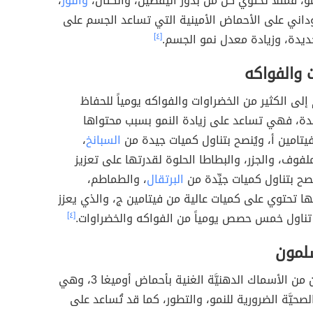
و، فمثلاً تحتوي كل من بذور اليقطين، والكتان،
واللوز
،
داني على الأحماض الأمينية التي تساعد الجسم على
ديدة، وزيادة معدل نمو الجسم.
[٤]
 والفواكه
إلى الكثير من الخضراوات والفواكه يومياً للحفاظ
ة، فهي تساعد على زيادة النمو بسبب محتواها
يتامين أ، ويُنصح بتناول كميات جيدة من
السبانخ
،
لملفوف، والجزر، والبطاطا الحلوة لقدرتها على تعزيز
نصح بتناول كميات جيِّدة من
البرتقال
، والطماطم،
نَّها تحتوي على كميات عالية من فيتامين ج، والذي يعزز
 تناول خمس حصص يومياً من الفواكه والخضراوات.
[٤]
لمون
يُعدُّ السلمون من الأسماك الدهنيَّة الغنية بأحماض أوميغا 3، وهي
صحيَّة الضرورية للنمو، والتطور، كما قد تُساعد على