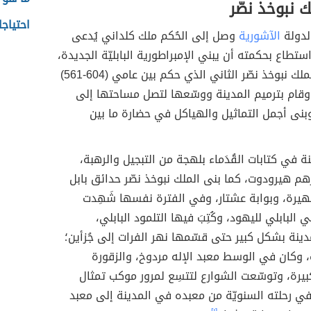
 نبوخذ نصّر
احتياج
لدولة
الآشورية
وصل إلى الحُكم ملك كلداني يُدعى
ستطاع بحكمته أن يبني الإمبراطورية البابليّة الجديدة،
وتبِعَهُ ابنه الملك نبوخذ نصّر الثاني الذي حكم بين عامي (604-561)
 وقام بترميم المدينة ووسّعها لتصل مساحتها إلى
، وبنى أجمل التماثيل والهياكل في حضارة ما بين
ينة في كتابات القُدَماء بلهجة من التبجيل والرهبة،
هم هيرودوت، كما بنى الملك نبوخذ نصّر حدائق بابل
شهيرة، وبوابة عشتار، وفي الفترة نفسها شَهِدت
ي البابلي لليهود، وكُتِبَ فيها التلمود البابلي،
ينة بشكل كبير حتى قسّمها نهر الفرات إلى جُزأين؛
 وكان في الوسط معبد الإله مردوخ، والزقورة
يرة، وتوسّعت الشوارع لتتسِع لمرور موكب تمثال
في رحلته السنويّة من معبده في المدينة إلى معبد