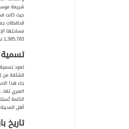
شريعة موسى، 
حيث كانت قدي
مُحافظات ج
مساحتها الإجمالية
1,385,783 نسمة وفق إحصاءات عام 2003م.
تسمية ب
تعود تسمية
جاء هذا الاسم
العبري لها، و
الكلمة تُستَ
أهل المدينة.
تاريخ با