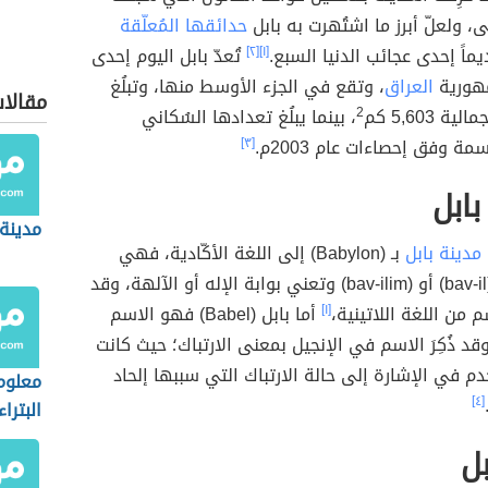
ولعلّ أبرز ما اشتُهرت به بابل
حدائقها المُعلّقة
ماً إحدى عجائب الدنيا السبع.
[١]
[٢]
تُعدّ بابل اليوم إحدى
مهورية
العراق
، وتقع في الجزء الأوسط منها، وتبلُغ
مقالا
 5,603 كم
2
، بينما يبلُغ تعدادها السُكاني
[٣]
ابل
مدينة 
مدينة بابل
بـ (Babylon) إلى اللغة الأكّادية، فهي
مُشتَقة من (bav-il) أو (bav-ilim) وتعني بوابة الإله أو الآلهة، وقد
 من اللغة اللاتينية،
[١]
أما بابل (Babel) فهو الاسم
قد ذُكِرَ الاسم في الإنجيل بمعنى الارتباك؛ حيث كانت
خدم في الإشارة إلى حالة الارتباك التي سببها إلحاد
معلوم
[٤]
البتراء
بل