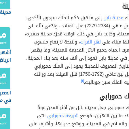
نة
مدينة
اء
مدينة بابل
إلى ما قبل حُكم الملك سرجون الأكدي،
والذي حكم بين عامَي (2334-2279) قبل الميلاد ، وادّعى بأنّه بنى
دينة، وكانت بابل في ذلك الوقت مُجرّد مدينة صغيرة،
ها ميناء على
نهر الفرات
، ونتيجة لارتفاع منسوب
مرت المياه جميع الآثار القديمة للمدينة، وما يظهر
أشهر 
ر في مدينة بابل تعود إلى ألف سنة بعد بناء المدينة،
الريا
تاريخ المعروف للمدينة يعود إلى الملك حمورابي
الذي حكم بابل بين عامَي (1792-1750) قبل الميلاد بعد وراثته
ه الملك سين موباليت.
[١]
العصر
ك حمورابي
في مص
 حمورابي جعل مدينة بابل من أكثر المدن قوةً
الجيول
والأحد
بلاد ما بين النهرين، فوضع
شريعة حمورابي
التي
والسلام في المدينة، ووسّع جدرانها، وأشرف على