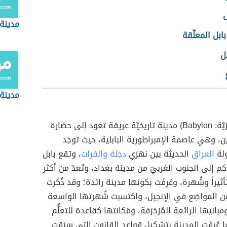
ل
مدينة 
ابل المعلّقة
ل
مدينة 
(بالإنجليزيّة: Babylon) مدينة تاريخيّة عريقة تعود إلى حضارة
ين، وهي عاصمة الإمبراطورية البابلية، حيث توجد
ولة
العراق
الحديثة بين نهرَي
دجلة والفرات
، وتقع بابل
لى بُعد 94 كم إلى الجنوب الغربيّ من مدينة بغداد، وتُعدّ من أكثر
تأثيراً وشُهرة، وعُرِفَت بكونها مدينة رائدة؛ وقد ذُكرت
ن المواضِع في الإنجيل، واكتسبت شُهرتها الواسعة
بانيها الرائعة المُزخرَفة، ومَكانتها كقاعدة للتعلُّم
 عُرِفَت المدينة بتشكيل قواعد القانون التي سَبَقت