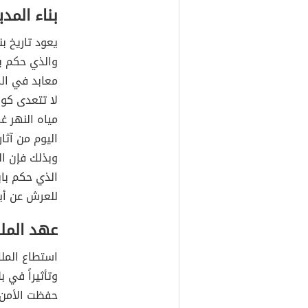
بناء المدي
يعود تاريخ بن
معابد في الم
لا تتعدى كون
مياه النهر غ
اليوم من آثا
وبذلك فإن ال
للعرش عن أبي
عهد المل
استطاع الملك
وتأثيراً في 
حفظت الأمن 