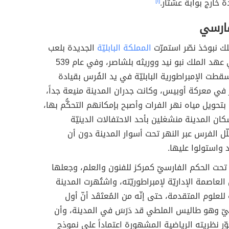
ة خارج بوابة عشتار.
[١]
فارسي
ك نبوخذ نصّر استمرّت
المملكة البابليّة
الجديدة بلعب
دور مهم في عهد الملك نبو نيد ووريثه بلشاصر، وفي عام 539
سقطت الإمبراطورية البابليّة في يد الفُرس بقيادة
في معركة أوبيس، وكانت جدران المدينة منيعة جداً،
تحويل مياه نهر الفرات وأصبح بإمكانهم التحكُّم بها،
كان المدينة منشغلين بأحد الاحتفالات الدينيّة
ل الفرس عبر النهر تحت أسوار المدينة دون أن
 واستولوا عليها.
 تحت الحكم الفارسيّ كمركز للفنون والعلم، وجعلها
لعاصمة الإداريّة لإمبراطوريّته، واشتُهرت المدينة
للعلوم المتقدمة، حتى إنّه من المُعتَقَد أنّ أول
ّ وهو طاليس الملطي قد دَرَسَ في المدينة، وأن
ر نظريته الرياضية المشهورة اعتماداً على نموذج