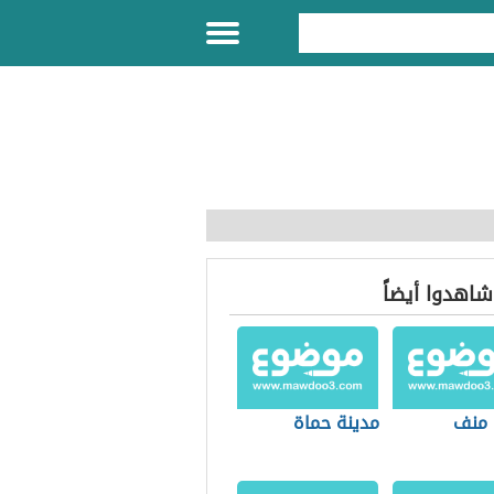
 شاهدوا أيضاً
 منف
مدينة حماة