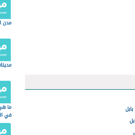
مدن ال
مدينة 
ما هي
بابل
في ال
بل
ل