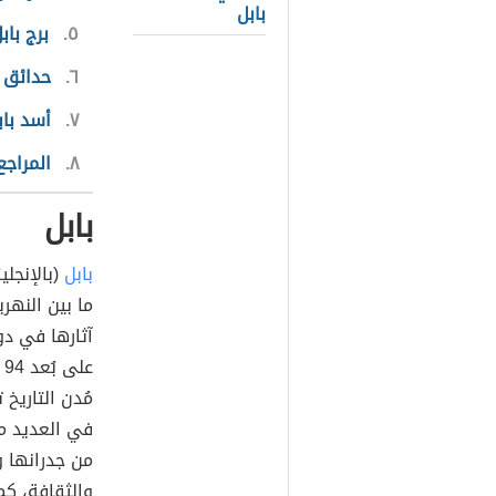
بابل
٥
برج باب
٦
حدائق ب
٧
أسد باب
٨
المراجع
بابل
بابل
ما بين النهر
آثارها في د
ع
مُدن التاريخ 
في العديد م
من جدرانها وم
والثقافة، كما