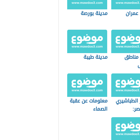
 عمران
مدينة بورصة
مناطق
مدينة طيبة
ض
 الطباشيري
معلومات عن عقبة
ر:
الصماء
وجيا
اث