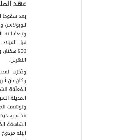
عهد الملك
بعد سقوط ا
نبوبولاسر، وا
قبل الميلاد،
900 هكتار
النهرين.
وذُكِرَت المد
وكان من أبرز
المُعلّقة ال
المدينة السَب
وتوسّعت المد
قديم وحديث،
الشاهقة الكب
الإله مردوخ 