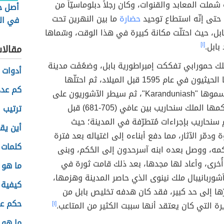
ملت المعابد والقنوات، وكان رجلاً دبلوماسيّاً من
أصل جب
، حتى إنّه استطاع توحيد
حضارة
ما بين النهرين تحت
في ال
بل، حيث احتلّت مكانة كبيرة في هذا الوقت، وسّماها
بابل.
[١]
مقالا
ك حمورابي تفككت إمبراطورية بابل، وضعُفَت مدينة
أدوات ا
بابل، واحتّلها الحيثيون في عام 1595 قبل الميلاد، ثم احتلّها
كم عدد
الكيشيون وسموها "Karanduniash"، ثم سيطر الآشوريون على
المنطقة وحكمها الملك سنحاريب بين عامَي (705-681) قبل
ترتيب 
م سنحاريب بإجراءات مُتطرّفة في المدينة؛ حيث
أين يق
ودمّر الآثار، مما دفع أبناءه إلى اغتياله بعد فترة
كلمات 
مه، ووصل بعده ابنه آسرحدون إلى الحُكم، وبنى
أُخرى، وأعاد لها مجدها، بعد ذلك قامت ثورة في
ما هو
شوربانيبال ملك نينوى الذي حاصر المدينة وهزمها،
كيفية 
ها إلى حد كبير، فقد كان هدفه تخليص بابل من
حكم عن
يرة التي كان يعتقد أنها سببت الكثير من المتاعب.
[١]
ما هو 