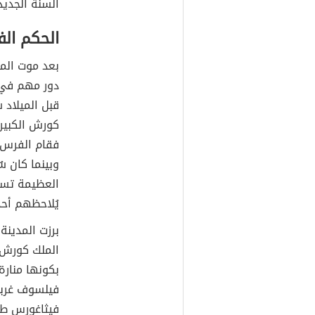
السنة الجديد
الحكم ال
بعد موت المل
قبل الميلاد 
كورش الكبير 
فقام الفرس ب
وبينما كان سُ
العظيمة تسلّ
يُلاحظهم أحد
برزت المدينة
الملك كورش ا
بكونها منارة 
فيلسوف غربي
فيثاغورس طوّ