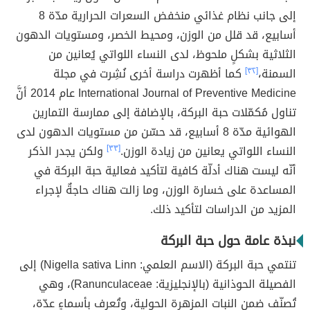
إلى جانب نظام غذائي منخفض السعرات الحرارية مدّة 8
أسابيع، قد قلل من الوزن، ومحيط الخصر، ومستويات الدهون
الثلاثية بشكلٍ ملحوظ، لدى النساء اللواتي يُعانين من
السمنة،
[٣٢]
كما أظهرت دراسة أخرى نُشِرت في مجلة
International Journal of Preventive Medicine عام 2014 أنَّ
تناول مُكمّلات حبة البركة، بالإضافة إلى ممارسة التمارين
الهوائية مدّة 8 أسابيع، قد حسّن من مستويات الدهون لدى
النساء اللواتي يعانين من زيادة الوزن.
[٣٣]
ولكن يجدر الذكر
أنّه ليست هناك أدلّة كافية لتأكيد فعالية حبة البركة في
المساعدة على خسارة الوزن، وما زالت هناك حاجةٌ لإجراء
المزيد من الدراسات لتأكيد ذلك.
نبذة عامة حول حبة البركة
تنتمي حبة البركة (الاسم العلمي: Nigella sativa Linn) إلى
الفصيلة الحوذانية (بالإنجليزية: Ranunculaceae)، وهي
تُصنّف ضمن النبات المزهرة الحولية، وتُعرف بأسماءٍ عدّة،