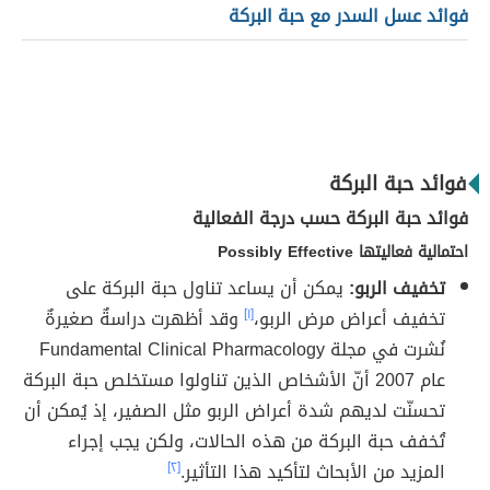
فوائد عسل السدر مع حبة البركة
فوائد حبة البركة
فوائد حبة البركة حسب درجة الفعالية
احتمالية فعاليتها Possibly Effective
تخفيف الربو:
يمكن أن يساعد تناول حبة البركة على
تخفيف أعراض مرض الربو،
[١]
وقد أظهرت دراسةٌ صغيرةٌ
نُشرت في مجلة Fundamental Clinical Pharmacology
عام 2007 أنّ الأشخاص الذين تناولوا مستخلص حبة البركة
تحسنّت لديهم شدة أعراض الربو مثل الصفير، إذ يُمكن أن
تُخفف حبة البركة من هذه الحالات، ولكن يجب إجراء
المزيد من الأبحاث لتأكيد هذا التأثير.
[٢]