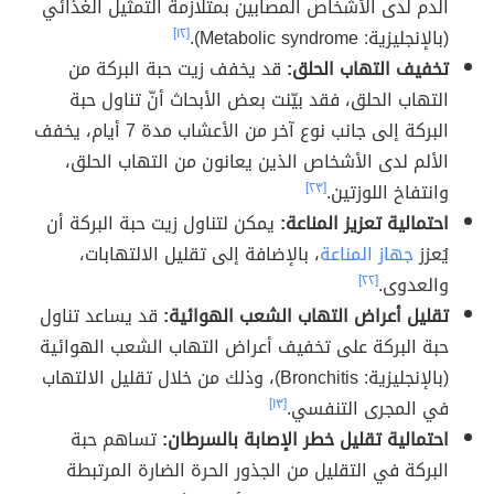
الدم لدى الأشخاص المصابين بمتلازمة التمثيل الغذائي
(بالإنجليزية: Metabolic syndrome).
[١٢]
تخفيف التهاب الحلق:
قد يخفف زيت حبة البركة من
التهاب الحلق، فقد بيّنت بعض الأبحاث أنّ تناول حبة
البركة إلى جانب نوع آخر من الأعشاب مدة 7 أيام، يخفف
الألم لدى الأشخاص الذين يعانون من التهاب الحلق،
وانتفاخ اللوزتين.
[٢٣]
احتمالية تعزيز المناعة:
يمكن لتناول زيت حبة البركة أن
يُعزز
جهاز المناعة
، بالإضافة إلى تقليل الالتهابات،
والعدوى.
[٢٢]
تقليل أعراض التهاب الشعب الهوائية:
قد يساعد تناول
حبة البركة على تخفيف أعراض التهاب الشعب الهوائية
(بالإنجليزية: Bronchitis)، وذلك من خلال تقليل الالتهاب
في المجرى التنفسي.
[١٣]
احتمالية تقليل خطر الإصابة بالسرطان:
تساهم حبة
البركة في التقليل من الجذور الحرة الضارة المرتبطة