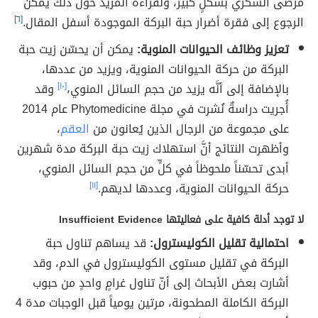
مرضى السكري بشكلٍ كبير، ولقراءة المزيد حول ذلك يمكن
الرجوع إلى فقرة أضرار حبة البركة الموجودة أسفل المقال.
[٦]
تعزيز وظائف الحيوانات المنوية:
يمكن أن يحسّن زيت حبة
البركة من حركة الحيوانات المنوية، ويزيد من عددها،
بالإضافة إلى أنَّه يزيد من حجم السائل المنوي،
[١٠]
وقد
أُجريت دراسةٌ نُشرت في مجلة Phytomedicine عام 2014
على مجموعة من الرجال الذين يُعانون من
العقم
،
وأظهرت النتائج أنَّ استهلاك زيت حبة البركة مدة شهرين
أبدى تحسّناً ملحوظاً في كلٍّ من حجم السائل المنوي،
حركة الحيوانات المنوية، وعددها لديهم.
[١١]
لا توجد أدلة كافية على فعاليتها Insufficient Evidence
احتمالية تقليل الكوليسترول:
قد يساهم تناول حبة
البركة في تقليل مستوى الكوليسترول في الدم، وقد
أشارت بعض الأبحاث إلى أنّ تناول غرامٍ واحدٍ من حبوب
البركة الكاملة المطحونة، مرتين يومياً قبل الوجبات مدة 4