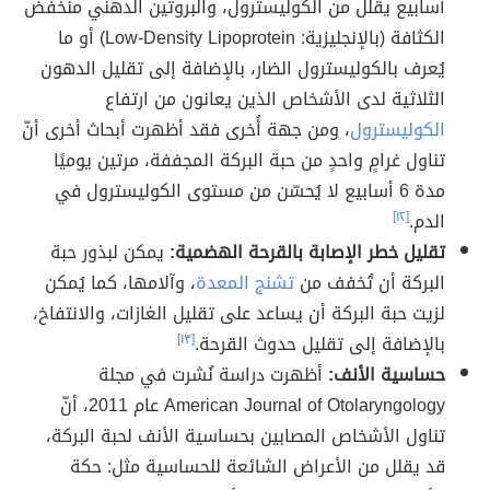
أسابيع يقلل من الكوليسترول، والبروتين الدهني منخفض
الكثافة (بالإنجليزية: Low-Density Lipoprotein) أو ما
يُعرف بالكوليسترول الضار، بالإضافة إلى تقليل الدهون
الثلاثية لدى الأشخاص الذين يعانون من ارتفاع
الكوليسترول
، ومن جهة أُخرى فقد أظهرت أبحاث أخرى أنّ
تناول غرامٍ واحدٍ من حبة البركة المجففة، مرتين يوميًا
مدة 6 أسابيع لا يُحسّن من مستوى الكوليسترول في
الدم.
[١٢]
تقليل خطر الإصابة بالقرحة الهضمية:
يمكن لبذور حبة
البركة أن تُخفف من
تشنج المعدة
، وآلامها، كما يُمكن
لزيت حبة البركة أن يساعد على تقليل الغازات، والانتفاخ،
بالإضافة إلى تقليل حدوث القرحة.
[١٣]
حساسية الأنف:
أظهرت دراسة نُشرت في مجلة
American Journal of Otolaryngology عام 2011، أنّ
تناول الأشخاص المصابين بحساسية الأنف لحبة البركة،
قد يقلل من الأعراض الشائعة للحساسية مثل: حكة