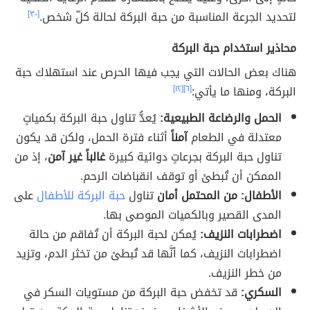
لتحديد الجرعة المناسبة من حبة البركة لحالة كلّ شخص.
[٣٠]
محاذير استخدام حبة البركة
هناك بعض الحالات التي يجب فيها الحرص عند استهلاك حبة
البركة، ومنها ما يأتي:
[٦]
[١٢]
الحمل والرضاعة الطبيعية:
يُعدُّ تناول حبة البركة بكمياتٍ
معتدلة في الطعام
آمناً
أثناء فترة الحمل، ولكن قد يكون
تناول حبة البركة بجرعاتٍ دوائية كبيرة
غالباً غير آمن
، إذ من
الممكن أن تُبطئ أو توقف انقباضات الرحم.
الأطفال:
من المحتمل أمان
تناول
حبة البركة للأطفال
على
المدى القصير وبالكميات الموصى بها.
اضطرابات النزيف:
يُمكن لحبة البركة أن تُفاقم من حالة
اضطرابات النزيف، كما أنَّها قد تُبطئ من تخثر الدم، وتزيد
من خطر النزيف.
السكري:
قد تخفض حبة البركة من مستويات السكر في