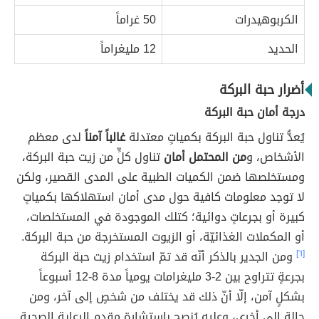
الكربوهيدرات
50 غراماً
الحديد
12 مليغراماً
أضرار حبة البركة
درجة أمان حبة البركة
يُعدُّ تناول حبة البركة بكمياتٍ معتدلة
غالباً آمناً
لدى معظم
الأشخاص، و
من المحتمل أمان
تناول كلٍّ من زيت حبة البركة،
ومستخلصها ضمن الكميات الطبية على المدى القصير، ولكن
لا توجد معلومات كافية حول مدى أمان استهلاكها بكمياتٍ
كبيرة أو بجرعاتٍ دوائية؛ كتلك الموجودة في المستخلصات،
أو المكملات الغذائيّة، أو الزيوت المستخرجة من حبة البركة.
[٦]
ومن الجدير بالذكر أنّه قد تمّ استخدام زيت حبة البركة
بجرعةٍ تتراوح بين 2-3 مليغرامات يومياً مدة 8-12 أسبوعاً
بشكلٍ آمن، إلّا أنّ ذلك قد يختلف من شخصٍ إلى آخر، ومن
حالةٍ إلى أخرى، وعليه يُنصح باستشارة مقدم الرعاية الصحية