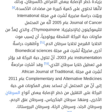
بزيادة خطر الإصابة ببعض الأمراض كالسرطان، وذلك
لأنَّها تحتوي على كمية كبيرة من مضادات الأكسدة،
[٧]
وبيّنت دراسة مخبرية نُشرت في مجلة International
Journal of Cancer عام 2005 أنَّه من المحتمل
للثيموكينون (بالإنجليزية: Thymoquinone)، والذي يُعدُّ من
مكونات حبة البركة النشطة بيولوجياً، أن يُسبب موت
الخلايا المُبرمج لخلايا سرطان الدم،
[٢٤]
وأظهرت دراسةٌ
أخرى مخبريّةٌ نُشرت في مجلة Biomedical sciences
instrumentation عام 2003، أنّ تناول حبة البركة قد يؤثر
في تعطيل خلايا سرطان الثدي،
[٢٥]
وقد أشارت مراجعةٌ
نُشِرت في مجلة African Journal of Traditional,
Complementary and Alternative Medicines عام 2011
إلى أنّ من المحتمل أن تساعد بعض المكونات في حبة
البركة على التقليل من خطر الإصابة ببعض أنواع
السرطان
الأخرى، ومنها: سرطان البنكرياس، وسرطان عنق الرحم،
وسرطان الجلد، وسرطان الرئة، وسرطان البروستاتا،