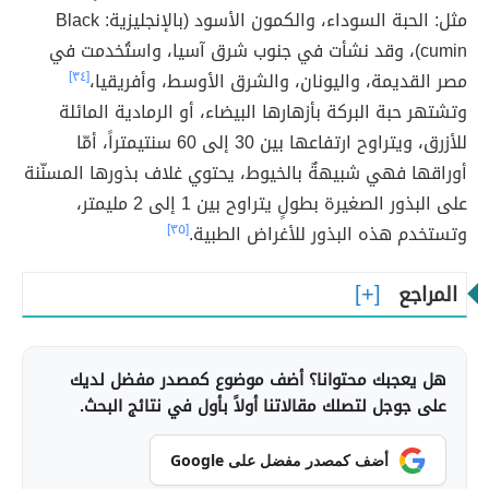
مثل: الحبة السوداء، والكمون الأسود (بالإنجليزية: Black
cumin)، وقد نشأت في جنوب شرق آسيا، واستُخدمت في
مصر القديمة، واليونان، والشرق الأوسط، وأفريقيا،
[٣٤]
وتشتهر حبة البركة بأزهارها البيضاء، أو الرمادية المائلة
للأزرق، ويتراوح ارتفاعها بين 30 إلى 60 سنتيمتراً، أمّا
أوراقها فهي شبيهةٌ بالخيوط، يحتوي غلاف بذورها المسنّنة
على البذور الصغيرة بطولٍ يتراوح بين 1 إلى 2 مليمتر،
وتستخدم هذه البذور للأغراض الطبية.
[٣٥]
المراجع
هل يعجبك محتوانا؟ أضف موضوع كمصدر مفضل لديك
على جوجل لتصلك مقالاتنا أولاً بأول في نتائج البحث.
أضف كمصدر مفضل على Google