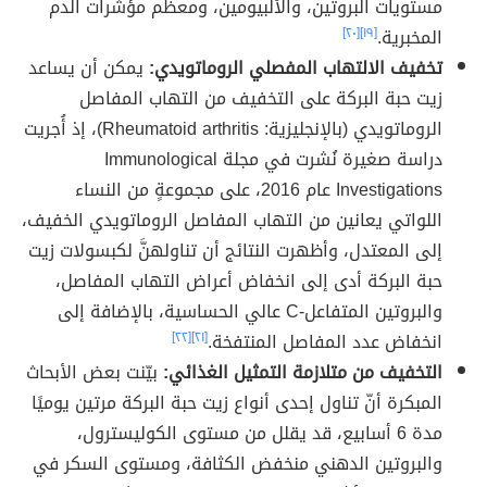
مستويات البروتين، والألبيومين، ومعظم مؤشرات الدم
المخبرية.
[١٩]
[٢٠]
تخفيف الالتهاب المفصلي الروماتويدي:
يمكن أن يساعد
زيت حبة البركة على التخفيف من التهاب المفاصل
الروماتويدي (بالإنجليزية: Rheumatoid arthritis)، إذ أُجريت
دراسة صغيرة نُشرت في مجلة Immunological
Investigations عام 2016، على مجموعةٍ من النساء
اللواتي يعانين من التهاب المفاصل الروماتويدي الخفيف،
إلى المعتدل، وأظهرت النتائج أن تناولهنَّ لكبسولات زيت
حبة البركة أدى إلى انخفاض أعراض التهاب المفاصل،
والبروتين المتفاعل-C عالي الحساسية، بالإضافة إلى
انخفاض عدد المفاصل المنتفخة.
[٢١]
[٢٢]
التخفيف من متلازمة التمثيل الغذائي:
بيّنت بعض الأبحاث
المبكرة أنّ تناول إحدى أنواع زيت حبة البركة مرتين يوميًا
مدة 6 أسابيع، قد يقلل من مستوى الكوليسترول،
والبروتين الدهني منخفض الكثافة، ومستوى السكر في