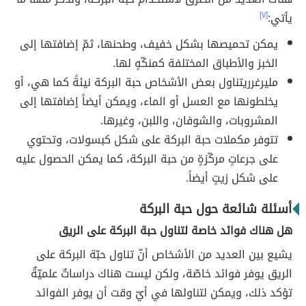
يأتي:
[٧]
يمكن تحميصها بشكل خفيف، وطحنها، ثمّ إضافتها إلى
الخبز والأطباق المختلفة كمنكّهٍ لها.
مليرغرريتناول بعض الأشخاص حبة البركة نيئةً كما هي، أو
يخلطونها مع العسل أو الماء، ويمكن أيضاً إضافتها إلى
المشروبات، والشوفان، واللبن، وغيرها.
تتوفر مكملات حبة البركة على شكل كبسولات، وتحتوي
على جرعاتٍ مركّزةٍ من حبة البركة، كما يمكن الحصول عليه
على شكل زيتٍ أيضاً.
أسئلة شائعة حول حبة البركة
هل هناك فوائد خاصة لتناول حبة البركة على الريق
يشيع بين العديد من الأشخاص أنّ تناول حبّة البركة على
الريق يوفر فوائد خاصّة، ولكن ليست هناك دراساتٌ علميّةٌ
تؤكد ذلك، ويمكن لتناولها في أيّ وقت أن يوفر الفوائد