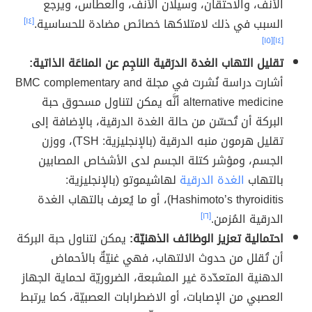
الأنف، والاحتقان، وسيلان الأنف، والعطاس، ويرجع
السبب في ذلك لامتلاكها خصائص مضادة للحساسية.
[١٤]
[١٥]
[١٤]
تقليل التهاب الغدة الدرَقية الناجِم عن المناعَة الذاتية:
أشارت دراسة نُشرت في مجلة BMC complementary and
alternative medicine أنَّه يمكن لتناول مسحوق حبة
البركة أن تُحسّن من حالة الغدة الدرقية، بالإضافة إلى
تقليل هرمون منبه الدرقية (بالإنجليزية: TSH)، ووزن
الجسم، ومؤشر كتلة الجسم لدى الأشخاص المصابين
بالتهاب
الغدة الدرقية
لهاشيموتو (بالإنجليزية:
Hashimoto’s thyroiditis)، أو ما يُعرف بالتهاب الغدة
الدرقية المُزمن.
[١٦]
احتمالية تعزيز الوظائف الذهنيّة:
يمكن لتناول حبة البركة
أن تُقلل من حدوث الالتهاب، فهي غنيّةٌ بالأحماض
الدهنية المتعدّدة غير المشبعة، الضروريّة لحماية الجهاز
العصبي من الإصابات، أو الاضطرابات العصبيّة، كما يرتبط