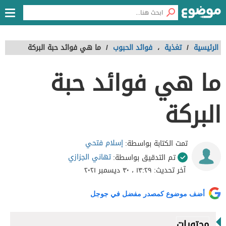
الرئيسية
/
تغذية
،
فوائد الحبوب
/
ما هي فوائد حبة البركة
ما هي فوائد حبة
البركة
إسلام فتحي
تمت الكتابة بواسطة:
تهاني الجزازي
تم التدقيق بواسطة:
آخر تحديث:
١٣:٢٩ ، ٣٠ ديسمبر ٢٠٢١
أضف موضوع كمصدر مفضل في جوجل
محتويات