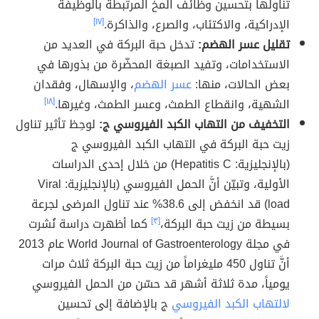
تناولها بتحسين وظائف المخّ المرتبطة بالوظيفة
الإدراكية، والاكتئاب، والصرع، والذاكرة.
[١٧]
تقليل عسر الهضم:
تدخل حبة البركة في العديد من
الاستخدامات، وتفيد الصبغة المحضّرة من بذورها في
بعض الحالات، منها:
عسر الهضم
، والإسهال، وفقدان
الشهية، وانقطاع الطمث، وعسر الطمث، وغيرها.
[١٨]
التخفيف من التهاب الكبد الفيروسي ج:
لوحِظ تأثير تناول
زيت حبة البركة في التهاب الكبد الفيروسي ج
(بالإنجليزية: Hepatitis C) من خلال إحدى الدراسات
الأولية، وتبيّن أنَّ الحمل الفيروسي (بالإنجليزية: Viral
load) قد انخفض إلى 38.6% عند تناول المرضى لجرعة
بسيطة من زيت حبة البركة،
[٣]
كما أظهرت دراسة نُشرت
في مجلة World Journal of Gastroenterology عام 2013
أنَّ تناول 450 مليغراماً من زيت حبة البركة ثلاث مرات
يومياً، مدة ثلاثة أشهر قد حسّن من الحمل الفيروسي
لالتهاب الكبد الفيروسي
ج بالإضافة إلى تحسين