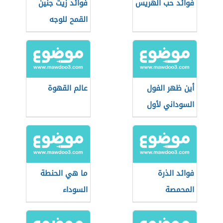
فوائد حب الهريس
فوائد زيت جنين
القمح للوجه
أين ظهر الفول
عالم القهوة
السوداني لأول
مرة
فوائد الذرة
ما هي الحنطة
المحمصة
السوداء