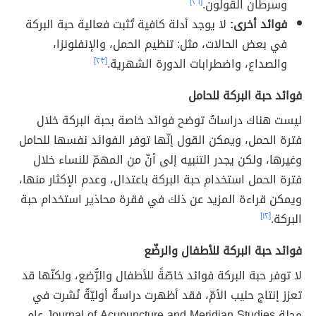
وسرطان القولون.
[٢٦]
فوائد أخرى:
لا يوجد أدلة كافية تُثبت فعالية حبة البركة
في بعض الحالات، مثل: تنظيم الحمل، والإنفلونزا،
والصداع، واضطرابات الدورة الشهرية.
[٢٣]
فوائد حبة البركة للحامل
ليست هناك دراساتٌ توضح فوائد خاصة بحبة البركة خلال
فترة الحمل، ويمكن القول إنّها توفر الفوائد نفسها للحامل
وغيرها، ولكن يجدر التنبيه إلى أنّ من المهمّ للنساء خلال
فترة الحمل استخدام حبة البركة باعتدال، وعدم الإكثار منها،
ويمكن قراءة المزيد عن ذلك في فقرة محاذير استخدام حبة
البركة.
[١٢]
فوائد حبة البركة للأطفال والرضّع
لا توفر حبة البركة فوائد خاصّةً للأطفال والرُّضع، ولكنّها قد
تعزز إنتاج حليب الأمّ، فقد أظهرت دراسةٌ أوليّةٌ نُشرت في
مجلة Journal of Acupuncture and Meridian Studies عام