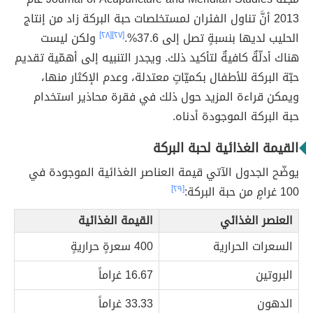
2013 أنَّ تناول الفئران لمستخلصات حبة البركة زاد من إنتاج
الحليب لديها بنسبةٍ تصل إلى 37.6%.
[٢٧]
[٢٨]
ولكن ليست
هناك أدلّةٌ كافيةٌ لتأكيد ذلك. ويجدر التنبيه إلى أهمّية تقديم
حبّة البركة للأطفال بكميّاتٍ معتدلة، وعدم الإكثار منها،
ويمكن قراءة المزيد حول ذلك في فقرة محاذير استخدام
حبة البركة الموجودة أدناه.
القيمة الغذائية لحبة البركة
يوضّح الجدول الآتي قيمة العناصر الغذائية الموجودة في
100 غرامٍ من حبة البركة:
[٢٩]
العنصر الغذائي
القيمة الغذائية
السعرات الحرارية
400 سعرةٍ حراريةٍ
البروتين
16.67 غراماً
الدهون
33.33 غراماً