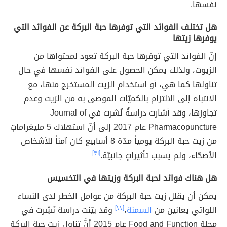
نفسها.
هل تختلف الفوائد التي توفرها حبة البركة عن الفوائد التي
يوفرها زيتها
إنّ الفوائد التي توفرها حبة البركة تعود لمحتواها من
الزيوت، ولذلك يمكن الحصول على الفوائد نفسها في حال
تناولها كما هي، أو استخدام الزيت المستخرج منها، مع
الانتباه إلى الالتزام بالكميّات الموصى به من الزيت وعدم
تجاوزها، وقد أشارت دراسةٌ نُشرت في Journal of
Pharmacopuncture عام 2017 إلى أنّ استهلاك 5 مليغراماتٍ
من زيت حبة البركة يومياً مدّة 8 أسابيع كان آمناً للأشخاص
الأصحّاء، ولم يسبب تأثيراتٍ جانبيّة.
[٣١]
هل هناك فوائد لحبة البركة وزيتها في التخسيس
يمكن أن يقلل زيت حبة البركة من عوامل الخطر لدى النساء
اللواتي يعانين من
السمنة
،
[٢٢]
وقد بيّنت دراسة نُشِرت في
مجلة Food and Function عام 2015 أنَّ تناول زيت حبة البركة