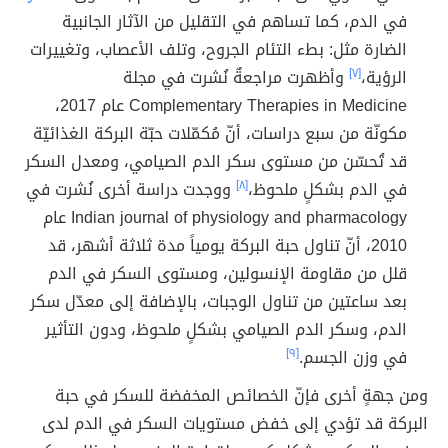
في الدم، كما تساهم في التقليل من الآثار الجانبية
الضارة مثل: بطء التئام الجروح، وتلف الأعصاب، وتغييرات
الرؤية،
[٧]
وأظهرت مراجعةٌ نُشرت في مجلة
Complementary Therapies in Medicine عام 2017،
مكونّة من سبع دراسات، أنّ مُكمّلات حبّة البركة الغذائيّة
قد تُحسّن من مستوى سكر الدم الصيامي، ومعدل السكر
في الدم بشكلٍ ملحوظ،
[٨]
ووجدت دراسة أخرى نُشرت في
Indian journal of physiology and pharmacology عام
2010، أنّ تناول حبة البركة يومياً مدة ثلاثة أشهر، قد
قلل من مقاومة الإنسولين، ومستوى السكر في الدم
بعد ساعتين من تناول الوجبات، بالإضافة إلى معدّل سكر
الدم، وسكر الدم الصيامي بشكلٍ ملحوظ، ودون التأثير
في وزن الجسم.
[٩]
ومن جهةٍ أخرى فإنّ الخصائص المخفضة للسكر في حبة
البركة قد تؤدي إلى خفض مستويات السكر في الدم لدى