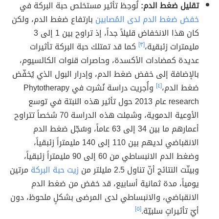
تقليل ضغط الدم:
لُوحِظ تأثير مستخلص حبة البركة في
خفض ضغط الدم لدى المُصابين
بارتفاع ضغط الدم، ولكن
كان هذا الانخفاض قليلاً جداً، إذ تراوح بين 1 إلى 3
مليمترات زئبقية،
[٣]
كما قد تمتلك حبة البركة تأثيرات
عديدة كمضادات الأكسدة، وحاصرات قنوات الكالسيوم،
بالإضافة إلى خفض ضغط الدم، وإدرار البول الذي يُخفّض
ضغط الدم،
[٤]
وأُجريت دراسة نُشرت في Phytotherapy
research عام 2013 حول تأثير هذه النبتة في توسع
الأوعية الدموية، وشمِلت هذه الدراسة 70 شخصاً تتراوح
أعمارهم ما بين 34 إلى 63 عاماً، وسُجّل ضغط الدم
الانقباضي لديهم بين 110 إلى 140 مليمتراً زئبقياً،
وضغط الدم الانبساطي من 60 إلى 90 مليمتراً زئبقياً،
وبينّت النتائج أنّ تناول 2.5 مليلتر من
زيت حبة البركة
مرتين
يومياً، مدة ثمانية أسابيع، قد خفض من ضغط الدم
الانقباضي، والانبساطي لدى المرضى بشكلٍ ملحوظ، دون
أيّ تأثيراتٍ سلبيّة.
[٥]