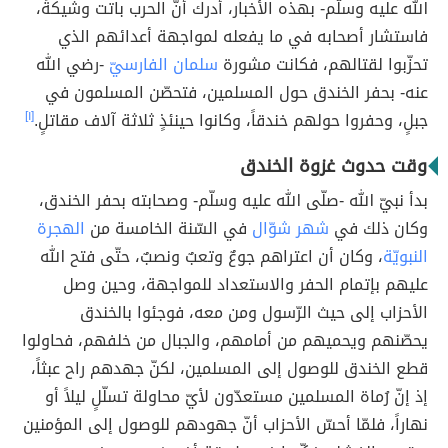
الله عليه وسلّم- بهذه الأخبار، أدرك أنّ الحرب باتت وشيكةً،
فاستشار أصحابه في ما يفعله لمواجهة أعدائهم الذي
تحزّبوا لقتالهم، فكانت مشورة
سلمان الفارسيّ
-رضي الله
عنه- بحفر الخندق حول المسلمين، فتحصّن المسلمون في
جبلٍ، وحفروا حولهم خندقاً، وكانوا حينئذٍ ثلاثة آلاف مقاتلٍ.
[١]
وقت حدوث غزوة الخندق
بدأ نبيّ الله -صلّى الله عليه وسلّم- وصحابته بحفر الخندق،
وكان ذلك في
شهر شوّال
في السّنة الخامسة من
الهجرة
النبويّة
، وكان أن اعتراهم جوعٌ وتعبٌ ونصبٌ، حتّى فتح الله
عليهم بإتمام الحفر والاستعداد للمواجهة، وحين وصل
الأحزاب إلى حيث الرّسول ومن معه، فوجئوا بالخندق
يحصّنهم ويحميهم من أمامهم، والجبال من خلفهم، فحاولوا
قطع الخندق للوصول إلى المسلمين، لكنّ جهدهم راح عبثاً،
إذ إنّ رُماة المسلمين مستعدّون لأيّ محاولة تسلّلٍ ليلاً أو
نهاراً، فلمّا أحسّ الأحزاب أنّ جهودهم للوصول إلى المؤمنين