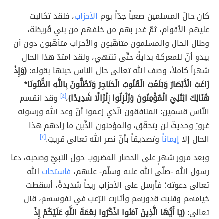
كان حالُ المسلمين صعباً جدّاً يوم
الأحزاب
، فلقد تكالبت
عليهم الأقوام، ثمّ غدر بهم من خلفهم من بني قُريظة،
وطال الحال والمسلمون متأهّبون والأحزاب متأهّبون دون أن
يبدو أنّ للمعركة بدايةً حتّى تنتهي، ولقد امتدّ هذا الحال
شهراً كاملاً، وصف الله تعالى حال الناس حينها بقوله:
(وَإِذْ
زَاغَتِ الْأَبْصَارُ وَبَلَغَتِ الْقُلُوبُ الْحَنَاجِرَ وَتَظُنُّونَ بِاللَّهِ الظُّنُونَا*
هُنَالِكَ ابْتُلِيَ الْمُؤْمِنُونَ وَزُلْزِلُوا زِلْزَالًا شَدِيدًا)
،
[٤]
وقد انقسم
النّاس قسمين: المنافقون الّذي زعموا أنّ وعد الله ورسوله
غرورٌ وحديثٌ لن يتحقّق، والمؤمنون الذّين ما زادهم هذا
الحال إلا
إيماناً
وتصديقاً بأنّ نصر الله تعالى قريبٌ.
[٣]
وبعد مرور شهرٍ على الحصار المضروب حول النبيّ وصحبه، دعا
رسول الله -صلّى الله عليه وسلّم- عليهم،
فاستجاب
الله
تعالى دعوته؛ فأرسل على الأحزاب ريحاً شديدةً، أسقطت
خيامهم وقلبت قدورهم وأثارت الرّعب في نفوسهم، قال
تعالى:
(يَا أَيُّهَا الَّذِينَ آمَنُوا اذْكُرُوا نِعْمَةَ اللَّهِ عَلَيْكُمْ إِذْ