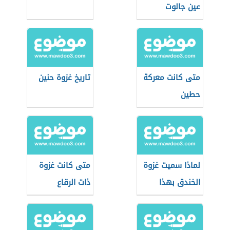
عين جالوت
متى كانت معركة
تاريخ غزوة حنين
حطين
لماذا سميت غزوة
متى كانت غزوة
الخندق بهذا
ذات الرقاع
الاسم