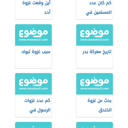
كم كان عدد
أين وقعت غزوة
المسلمين في
أحد
غزوة تبوك
تاريخ معركة بدر
سبب غزوة تبوك
بحث عن غزوة
كم عدد غزوات
الخندق
الرسول في
رمضان