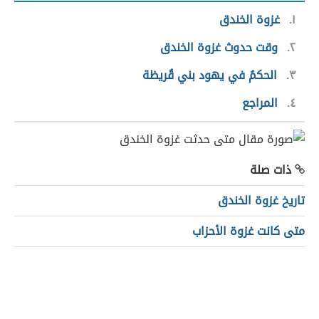
١
غزوة الخندق
٢
وقت حدوث غزوة الخندق
٣
الحكمُ في يهود بني قُريظة
٤
المراجع
ذات صلة
تاريخ غزوة الخندق
متى كانت غزوة الأحزاب