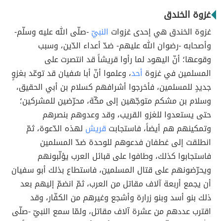
غزوة الخندق
غزوة الخندق هي إحدى غزوات
النبيّ
-صلّى الله عليه وسلّم-
وأصحابه -رضوان الله عليهم- ضدّ أعداء الدّين، وسبب
وقوعها؛ أنّ اليهود لما رأوا قريشاً قد انتصرت على
المسلمين في غزوة
أحد
، وعلموا أنّ أبا سُفيان قد توعّد بغزوٍ
جديدٍ للمسلمين، فأخرجوا أشرافهم كسلام بن أبي الحقيق،
وسلام بن مشكم متوجّهين إلى مكّة، محرّضين للمشركين؛
حتى يستعدوا للغزو القريب، وقد وعدوهم بنصرهم
وتمكينهم هم أيضاً، فاستجابت
قريش
لهذه الدّعوة، ثمّ
انطلقت إلى غطفان فدعوهم للوحدة ضدّ المسلمين
فاستجابوا كذلك، وطافوا على قبائل العرب يؤلّبونهم
ويحرّضونهم على قتال المسلمين، فاستطاع بذلك أبو سفيان
أن يجمع أربعة آلاف مقاتل من العرب، ثمّ انضمّ إليهم بعد
ذلك بنو أسد وبنو زرارة وأشجع وغيرهم من الكفّار، وقد
اقترب عددهم من عشرة آلاف مقاتل، ولمّا سمع النبيّ -صلّى