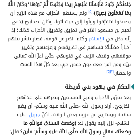
جَاءَتْكُمْ جُنُودٌ فَأَرْسَلْنَا عَلَيْهِمْ رِيحًا وَجُنُودًا لَّمْ تَرَوْهَا ۚ وَكَانَ اللَّهُ
بِمَا تَعْمَلُونَ بَصِيرًا)
،
[٥]
ولم يستطع الأحزاب مع هذه الرّيح أن
يصمدوا فتفرّقوا وولّوا إلى حيث أتوا، وكان لصحابيّ يُدعى
نُعيم بن مسعود الأثر في تمزيق وتفريق الأحزاب كذلك؛ إذ
إنّه دخل في
الإسلام
وكتم الخبر عن قومه، فصار ينشر بينهم
أخباراً مضلّلةً؛ فساهم في تفريقهم وزعزعتهم وتغيير
موقفهم، وقذف الرّعب في قلوبهم، حتّى أعزّ الله تعالى
نبيّه ومن آمن معه دون خوض حربٍ بعد كلّ هذا الوقت
والحصار.
[٣]
[٢]
الحكمُ في يهود بني قُريظة
بعد تفرّق الأحزاب وفرح المسلمين بنصرهم على عدوّهم
الخارجيّ، أراد رسول الله -صلّى الله عليه وسلّم- أن يضع
سلاحه ويستريح من غزوه بعض الوقت، لكنّ
جبريل
-عليه
السّلام- نزل إليه يقول له:
(وضعتَ السلاحَ، فواللهِ ما
وضعتُهُ، فقال رسولُ اللهِ صلَّى اللهُ عليهِ وسلَّمَ: فأين؟ قال: