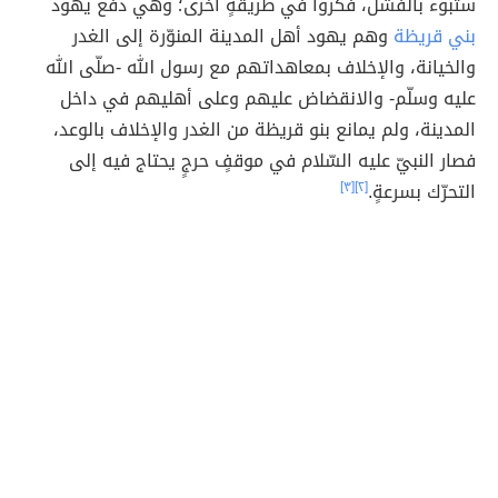
ستبوء بالفشل، فكّروا في طريقةٍ أخرى؛ وهي دفع يهود
بني قريظة
وهم يهود أهل المدينة المنوّرة إلى الغدر
والخيانة، والإخلاف بمعاهداتهم مع رسول الله -صلّى الله
عليه وسلّم- والانقضاض عليهم وعلى أهليهم في داخل
المدينة، ولم يمانع بنو قريظة من الغدر والإخلاف بالوعد،
فصار النبيّ عليه السّلام في موقفٍ حرجٍ يحتاج فيه إلى
التحرّك بسرعةٍ.
[٢]
[٣]