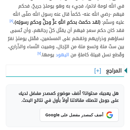
في الله لومة لائم)، فجيء به وهو يومئذٍ جريحٌ، فحكم
فيهم -رضي الله عنه- حُكماً قال عنه رسول الله صلّى الله
عليه وسلّم:
(لقد حكمتَ بحكمِ اللهِ عزَّ وجلَّ وحكمِ رسولِه)
،
[٨]
فقد كان حكم سعدٍ فيهم أن يقتّل كلّ رجالهم، وأن تُسبى
نساؤهم وذراريهم وتقسّم على المسلمين، فقُتل يومئذٍ نفرٌ
بين ستّ مئة وتسع مئة من الرّجال، وسُبيت النّساء والذّراري،
وقُطع نسل قبيلة كاملةٍ من
اليهود
يومها.
[٧]
المراجع
هل يعجبك محتوانا؟ أضف موضوع كمصدر مفضل لديك
على جوجل لتصلك مقالاتنا أولاً بأول في نتائج البحث.
أضف كمصدر مفضل على Google