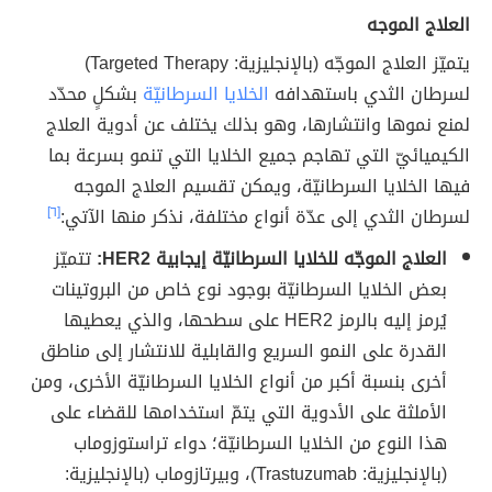
العلاج الموجه
يتميّز العلاج الموجّه (بالإنجليزية: Targeted Therapy)
لسرطان الثدي باستهدافه
الخلايا السرطانيّة
بشكلٍ محدّد
لمنع نموها وانتشارها، وهو بذلك يختلف عن أدوية العلاج
الكيميائيّ التي تهاجم جميع الخلايا التي تنمو بسرعة بما
فيها الخلايا السرطانيّة، ويمكن تقسيم العلاج الموجه
لسرطان الثدي إلى عدّة أنواع مختلفة، نذكر منها الآتي:
[٦]
العلاج الموجّه للخلايا السرطانيّة إيجابية HER2:
تتميّز
بعض الخلايا السرطانيّة بوجود نوع خاص من البروتينات
يُرمز إليه بالرمز HER2 على سطحها، والذي يعطيها
القدرة على النمو السريع والقابلية للانتشار إلى مناطق
أخرى بنسبة أكبر من أنواع الخلايا السرطانيّة الأخرى، ومن
الأملثة على الأدوية التي يتمّ استخدامها للقضاء على
هذا النوع من الخلايا السرطانيّة؛ دواء تراستوزوماب
(بالإنجليزية: Trastuzumab)، وبيرتازوماب (بالإنجليزية: