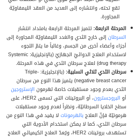
تقع تحته، وانتشاره إلى العديد من العقد الليمفاويّة
المجاورة.
المرحلة الرابعة:
تتميز المرحلة الرابعة بامتداد انتشار
السرطان
إلى خارج الثدي والغدد الليمفاويّة المجاورة إلى
أجزاء وأعضاء أخرى من الجسم، وغالباً ما يتمّ اللجوء
لاستخدام العلاج الدوائيّ الجهازيّ (بالإنجليزية: Systemic
drug therapy) لعلاج سرطان الثدي في هذه المرحلة.
سرطان الثدي ثلاثي السلبية:
(بالإنجليزية: Triple-
negative breast cancer) يتميز هذا النوع من سرطان
الثدي بعدم وجود مستقبلات خاصة لهرمون
الإستروجين
أو
البروجسترون
، أو البروتينات التي تسمى HER2، على
سطح الخلايا السرطانيّة، ونظراً لعدم وجود مستقبلات
هرمونيّة فإنّ العلاج
بالهرمونات
لا يفيد في هذا النوع من
سرطان الثدي، كما لا يمكن استخدام الأدوية التي
تستهدف بروتينات HER2، ويُعدّ العلاج الكيميائي العلاج