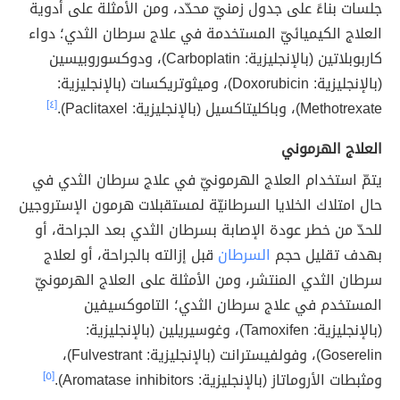
جلسات بناءً على جدول زمنيّ محدّد، ومن الأمثلة على أدوية
العلاج الكيميائيّ المستخدمة في علاج سرطان الثدي؛ دواء
كاربوبلاتين (بالإنجليزية: Carboplatin)، ودوكسوروبيسين
(بالإنجليزية: Doxorubicin)، وميثوتريكسات (بالإنجليزية:
Methotrexate)، وباكليتاكسيل (بالإنجليزية: Paclitaxel).
[٤]
العلاج الهرموني
يتمّ استخدام العلاج الهرمونيّ في علاج سرطان الثدي في
حال امتلاك الخلايا السرطانيّة لمستقبلات هرمون الإستروجين
للحدّ من خطر عودة الإصابة بسرطان الثدي بعد الجراحة، أو
بهدف تقليل حجم
السرطان
قبل إزالته بالجراحة، أو لعلاج
سرطان الثدي المنتشر، ومن الأمثلة على العلاج الهرمونيّ
المستخدم في علاج سرطان الثدي؛ التاموكسيفين
(بالإنجليزية: Tamoxifen)، وغوسيريلين (بالإنجليزية:
Goserelin)، وفولفيسترانت (بالإنجليزية: Fulvestrant)،
ومثبطات الأروماتاز (بالإنجليزية: Aromatase inhibitors).
[٥]