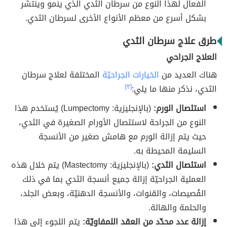
الفعال لهذا النوع من سرطان الثدي الذي ينمو وينتشر
بشكل أسرع من معظم الأنواع الأخرى لسرطان الثدي.
طرق علاج سرطان الثدي
العلاج الجراحي
هناك العديد من
الخيارات الجراحيّة
المختلفة لعلاج سرطان
الثدي، نذكر منها ما يلي:
[٣]
استئصال الورم:
(بالإنجليزية: Lumpectomy) يُستخدم هذا
النوع من الجراحة لاستئصال الأورام الصغيرة في الثدي،
حيث يتم إزالة الورم مع هامش صغير من الأنسجة
السليمة المحيطة به.
استئصال الثدي:
(بالإنجليزية: Mastectomy) يتم خلال هذه
العملية الجراحيّة إزالة جميع أنسجة الثدي بما في ذلك
الفُصيصات، والقنوات، والأنسجة الدهنيّة، وبعض الجلد،
والحلمة والهالة.
إزالة عدد محدّد من العقد اللمفاويّة:
يتم اللجوء إلى هذا