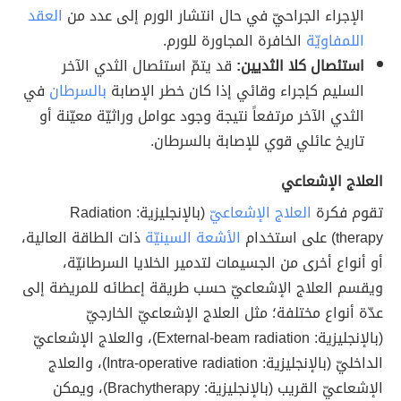
الإجراء الجراحيّ في حال انتشار الورم إلى عدد من
العقد
اللمفاويّة
الخافرة المجاورة للورم.
استئصال كلا الثديين:
قد يتمّ استئصال الثدي الآخر
السليم كإجراء وقائي إذا كان خطر الإصابة
بالسرطان
في
الثدي الآخر مرتفعاً نتيجة وجود عوامل وراثيّة معيّنة أو
تاريخ عائلي قوي للإصابة بالسرطان.
العلاج الإشعاعي
تقوم فكرة
العلاج الإشعاعيّ
(بالإنجليزية: Radiation
therapy) على استخدام
الأشعة السينيّة
ذات الطاقة العالية،
أو أنواع أخرى من الجسيمات لتدمير الخلايا السرطانيّة،
ويقسم العلاج الإشعاعيّ حسب طريقة إعطائه للمريضة إلى
عدّة أنواع مختلفة؛ مثل العلاج الإشعاعيّ الخارجيّ
(بالإنجليزية: External-beam radiation)، والعلاج الإشعاعيّ
الداخليّ (بالإنجليزية: Intra-operative radiation)، والعلاج
الإشعاعيّ القريب (بالإنجليزية: Brachytherapy)، ويمكن