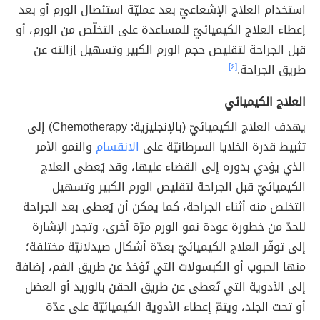
استخدام العلاج الإشعاعيّ بعد عمليّة استئصال الورم أو بعد
إعطاء العلاج الكيميائيّ للمساعدة على التخلّص من الورم، أو
قبل الجراحة لتقليص حجم الورم الكبير وتسهيل إزالته عن
طريق الجراحة.
[٤]
العلاج الكيميائي
يهدف العلاج الكيميائيّ (بالإنجليزية: Chemotherapy) إلى
تثبيط قدرة الخلايا السرطانيّة على
الانقسام
والنمو الأمر
الذي يؤدي بدوره إلى القضاء عليها، وقد يُعطى العلاج
الكيميائيّ قبل الجراحة لتقليص الورم الكبير وتسهيل
التخلص منه أثناء الجراحة، كما يمكن أن يُعطى بعد الجراحة
للحدّ من خطورة عودة نمو الورم مرّة أخرى، وتجدر الإشارة
إلى توفّر العلاج الكيميائيّ بعدّة أشكال صيدلانيّة مختلفة؛
منها الحبوب أو الكبسولات التي تُؤخذ عن طريق الفم، إضافة
إلى الأدوية التي تُعطى عن طريق الحقن بالوريد أو العضل
أو تحت الجلد، ويتمّ إعطاء الأدوية الكيميائيّة على عدّة