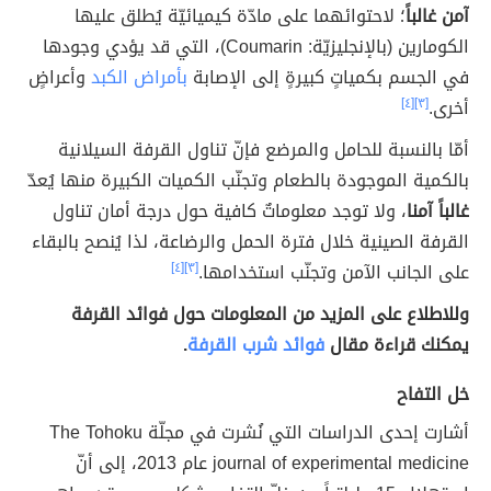
آمن غالباً
؛ لاحتوائهما على مادّة كيميائيّة يُطلق عليها
الكومارين (بالإنجليزيّة: Coumarin)، التي قد يؤدي وجودها
في الجسم بكمياتٍ كبيرةٍ إلى الإصابة
بأمراض الكبد
وأعراضٍ
أخرى.
[٣]
[٤]
أمّا بالنسبة للحامل والمرضع فإنّ تناول القرفة السيلانية
بالكمية الموجودة بالطعام وتجنّب الكميات الكبيرة منها يُعدّ
غالباً آمنا
، ولا توجد معلوماتٌ كافية حول درجة أمان تناول
القرفة الصينية خلال فترة الحمل والرضاعة، لذا يُنصح بالبقاء
على الجانب الآمن وتجنّب استخدامها.
[٣]
[٤]
وللاطلاع على المزيد من المعلومات حول فوائد القرفة
يمكنك قراءة مقال
فوائد شرب القرفة
.
خل التفاح
أشارت إحدى الدراسات التي نُشرت في مجلّة The Tohoku
journal of experimental medicine عام 2013، إلى أنّ