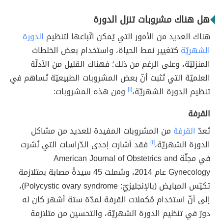
هل هناك مشروبات تنزل الدورة
هناك العديد من الأمور التي يُمكن اتّباعها لتنظيم
الدورة
الشهريّة
كتغيير نمط الحياة، واستخدام بعض الخلطات
المنزليّة، وعلى الرغم من ذلك؛ فهناك القليل من الأدلّة
العلميّة التي تُثبت أنّ بعض المشروبات الطبيعيّة تُساهم في
تنظيم الدورة الشهريّة،
[١]
ومن هذه المشروبات:
القرفة
تُعدّ
القرفة
من المشروبات المفيدة للعديد من مشاكل
الدورة الشهريّة،
[١]
فقد أشارت إحدى الدّراسات التي نُشرت
في مجلّة American Journal of Obstetrics and
Gynecology عام 2014، وشملت 45 سيدةً مصابة بمتلازمة
تكيّس المبايض (بالإنجليزيّ: Polycystic ovary syndrome)،
إلى أنّ استخدام مُكملات القرفة لمدّة ستة أشهر كان له
دورٌ في تنظيم الدورة الشهريّة، والتحسين من متلازمة