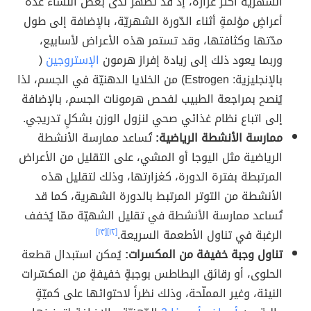
الشهريّة أكثر غزارةً، إذ قد تظهر لدى بعض النساء عدّة
أعراضٍ مؤلمةٍ أثناء الدّورة الشهريّة، بالإضافة إلى طول
مدّتها وكثافتها، وقد تستمر هذه الأعراض لأسابيع،
وربما يعود ذلك إلى زيادة إفراز هرمون
الإستروجين
(
بالإنجليزية: Estrogen) من الخلايا الدهنيّة في الجسم، لذا
يُنصح بمراجعة الطبيب لفحص هرمونات الجسم، بالإضافة
إلى اتباع نظام غذائي صحي لنزول الوزن بشكلٍ تدريجي.
ممارسة الأنشطة الرياضية:
تُساعد ممارسة الأنشطة
الرياضية مثل اليوجا أو المشي، على التقليل من الأعراض
المرتبطة بفترة الدورة، كغزارتها، وذلك لتقليل هذه
الأنشطة من التوتر المرتبط بالدورة الشهرية، كما قد
تُساعد ممارسة الأنشطة في تقليل الشهيّة ممّا يُخفف
الرغبة في تناول الأطعمة السريعة.
[١٢]
[١٣]
تناول وجبة خفيفة من المكسرات:
يُمكن استبدال قطعة
الحلوى، أو رقائق البطاطس بوجبةٍ خفيفةٍ من المكسّرات
النيئة، وغير المملّحة، وذلك نظراً لاحتوائها على كميّةٍ