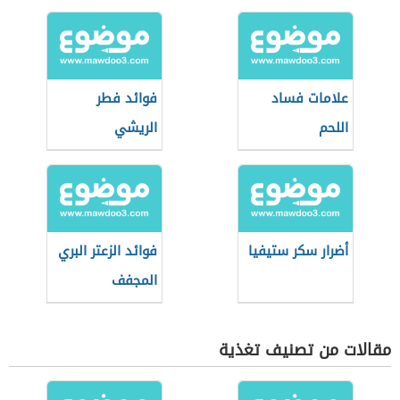
علامات فساد
فوائد فطر
اللحم
الريشي
أضرار سكر ستيفيا
فوائد الزعتر البري
المجفف
مقالات من تصنيف تغذية