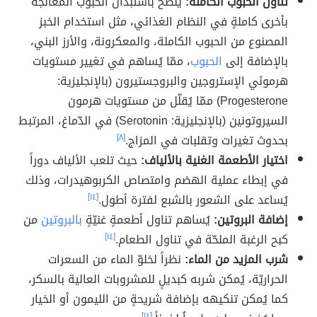
تناول الحبوب الكاملة:
يُنصح باستبدال الحبوب المعالجة
بأخرى كاملةٍ في النظام الغذائي، مثل استخدام الخبز
المصنوع من الحبوب الكاملة، والمعكرونة، والأرز البني،
بالإضافة إلى
الحبوب
، ممّا يُساهم في تغيير مستويات
هرمونَي الإستروجين والبروجستيرون (بالإنجليزية:
Progesterone) ممّا يُقلّل من مستويات هرمون
السيروتونين (بالإنجليزية: Serotonin) في الدّماغ، المرتبط
بحدوث تغيرات وتقلبات في المزاج.
[٨]
اختيار الأطعمة الغنية بالألياف:
حيث تلعب الألياف دوراً
في إبطاء عملية الهضم وامتصاص الكربوهيدرات، وذلك
يُساعد على الشعور بالشبع لفترة أطول.
[١٤]
إضافة البروتين:
يُساهم تناول أطعمةٍ غنيّةٍ
بالبروتين
من
كبح الرغبة الملحّة في تناول الطعام.
[١٤]
شرب المزيد من الماء:
نظراً لخلوّ الماء من السعرات
الحراريّة، يُمكن شربه كبديلٍ للمشروبات العالية بالسكر،
كما يُمكن تنكيهه بإضافة شريحةٍ من الليمون أو الخيار
[١٤]