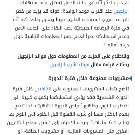
الجدير بالذّكر أنّه في حالة الحمل يُفضل عدم استهلاك
الزنجبيل
عند اقتراب موعد الولادة؛ كونه قد يزيد من خطر
النزيف، ويجب استشارة الطبيب فيما يتعلق بذلك، كما أنّه
في فترة الرضاعة الطبيعيّة يجب البقاء على الجانب الآمن
وعدم استهلاكه نظراً لعدم توفر المعلومات الكافية حول
درجة أمانه.
[٧]
وللاطلاع على المزيد من المعلومات حول فوائد الزنجبيل
يمكنك قراءة مقال
فوائد شرب الزنجبيل
.
مشروبات ممنوعة خلال فترة الدورة
يُنصح بتجنب المشروبات المحتوية على
الكافيين
خلال فترة
الدورة الشهرية فقد يؤدي استهلاكها بكمياتٍ كبيرة إلى
اضطراب النوم، وظهور أعراض الدورة الشهريّة، لذا يُنصح
بعدم الإكثار منها أو شُرب القهوة قبل الخلود إلى النوم بما
يُقارب 4-6 ساعات.
[٨]
ويجب الانتباه إلى تقليل مصادر الكافيين
الأخرى مثل المشروبات الغازية، أو مشروبات الطاقة، أو