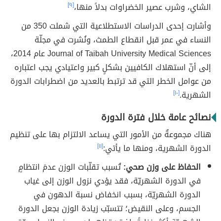
الشاي، وشرب عصير الخضراوات بدلاً منها،
[٩]
وأشارت إحدى الدراسات الاستطلاعية التي شملت 350 من
النساء في عمر قبل انقطاع الطمث، ونُشرت في مجلّة
Journal of Taibah University Medical Sciences عام 2014،
إلى أنّ استهلاك الكافيين بشكلٍ كبير واعتيادي يجب اعتباره
من عوامل الخطر التي قد ترتبط بالعديد من اضطرابات الدورة
الشهرية.
[١٠]
نصائح عامة خلال فترة الدورة
هناك مجموعةٌ من الأمور التي يساعد الالتزام بها على تنظيم
الدورة الشهرية، ومنها ما يأتي:
[١١]
الحفاظ على وزن صحي:
تُسبب تقلّبات الوزن عدمَ انتظامٍ
في الدورة الشهريّة، فقد يؤدي نزول الوزن إلى غياب
الدورة الشهريّة، بسبب انخفاض نسبة الدهون في
الجسم، وعلى النقيض؛ تتسبّب زيادة الوزن بجعل الدورة