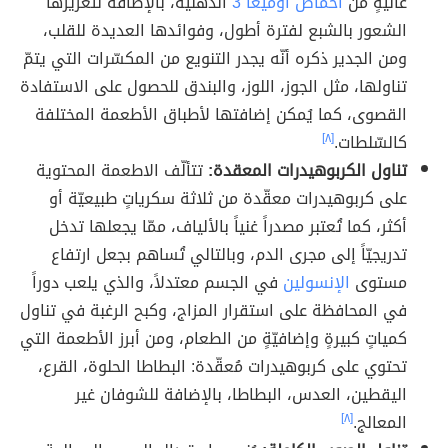
عاليةٍ من
أحماض أوميغا 3
الدّهنيّة، بالإضافة لتعزيزها
الشعور بالشبع لفترة أطول، وفوائدها العديدة للقلب،
ومن الجدير ذكره أنّه يجدر التنويع من المكسّرات التي يتمّ
تناولها، مثل الجوز، اللوز، والبندق للحصول على الاستفادة
القصوى، كما يُمكن إضافتها لأطباق الأطعمة المختلفة
كالسّلطات.
[٨]
تناول الكربوهيدرات المعقدة:
تتألّف الاطعمة المحتوية
على كربوهيدرات معقّدة من ثلاثة سكرياتٍ طبيعيّة أو
أكثر، كما تُعتبر مصدراً غنياً بالألياف، ممّا يجعلها تدخل
تدريجيّاً إلى مجرى الدم، وبالتالي تُساهم بجعل ارتفاع
مستوى
الإنسولين
في الجسم معتدلاً، والذي يلعب دوراً
في المحافظة على استقرار المزاج، وكبح الرغبة في تناول
كمياتٍ كبيرةٍ وإضافيّةٍ من الطعام، ومن أبرز الأطعمة التي
تحتوي على كربوهيدرات مُعقّدة: البطاطا الحلوة، القرع،
اليقطين، العدس، البطاطا، بالإضافة للشوفان غير
المعالج.
[٨]