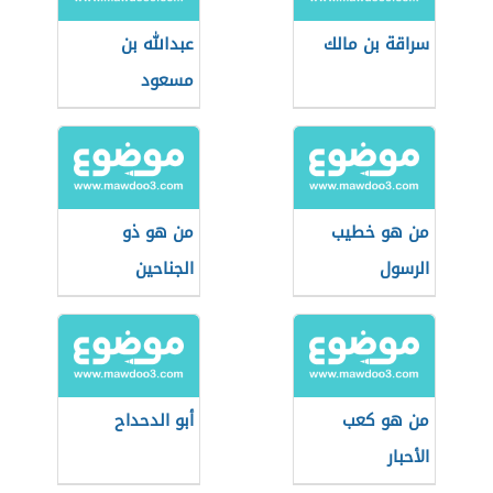
سراقة بن مالك
عبدالله بن
مسعود
من هو خطيب
من هو ذو
الرسول
الجناحين
من هو كعب
أبو الدحداح
الأحبار