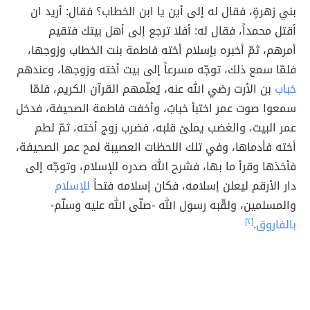
بني زهرةٍ، فقال له إلى أين يا ابن الخطاب؟ فقال: أريد ان
أقتل محمداً، فقال له: أفلا ترجع إلى أهل بيتك فتقيم
أمرهم، ثمّ أخبره بإسلام أخته فاطمة بنت الخطاب وزوجها،
فلمّا سمع ذلك، توجّه مسرعاً إلى بيت أخته وزوجها، وعندهم
خباب
بن الأرت رضي الله عنه، يُعلّمهم القرآن الكريم، فلمّا
سمعوا صوت عمر اختبأ خبابٌ، وأخفت فاطمة الصحيفة، فدخل
عمر البيت، والغضب يملئ قلبه، فضرب زوج أخته، ثمّ لطم
أخته فأدماها، وفي تلك اللحظات العصيبة لمح عمر الصحيفة،
فأخذها وقرأ ما بها، فشرح الله صدره للإسلام، وتوجّه إلى
دار الأرقم ليعلن إسلامه، فكان إسلامه فتحاً
للإسلام
والمسلمين، ولقّبه رسول الله -صلّى الله عليه وسلّم-
بالفاروق
.
[٢]