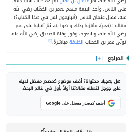
رضي الله عنه، أمر
عثمان بن عفان
بقراءة كتاب الاستخلاف
على الناس، وأخذ البيعة منهم لعمر بن الخطّاب رضي الله
عنه، فقال عثمان للناس: (أتبايعون لمن في هذا الكتاب؟)
فقالوا: (نعم)، فأقرّوا بذلك ورضوا به، ثمّ أقبلوا على عمر
رضي الله عنه، وبايعوه، وفور وفاة الصديق رضي الله عنه،
تولّى عمر بن الخطاب
الخلافة
مباشرةً.
[٣]
المراجع
هل يعجبك محتوانا؟ أضف موضوع كمصدر مفضل لديك
على جوجل لتصلك مقالاتنا أولاً بأول في نتائج البحث.
أضف كمصدر مفضل على Google