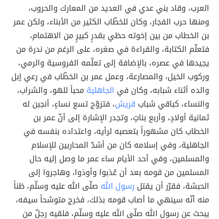
العرب، وقاد بني عدي في العديد من المعارك والحروب،
ومنها حرب الفجار، وكان للخطّاب الكثير من الأبناء، ولكن عمر
بن الخطاب من بين إخوته حظي بقدرٍ كبيرٍ من الاهتمام،
فتعلّم الكتابة، والقراءة في صغره، على الرغم من ندرة من
يجيدها في عصره، بالإضافة إلى تعلّمه الفروسية والرمي،
وركوب الخيل، والمصارعة، وعمل عمر بن الخطّاب في رعي إبل
والده أثناء شبابه، وكان في
الجاهلية
محباً للهو، والشراب،
والنساء، كباقي شباب
قريش
، فتزوّج تسع نساءٍ، أنجبن له
ثمانية أولادٍ، وأربع بناتٍ، وتجدر الإشارة إلى أنّ عمر بن
الخطاب كان مشهوراً بتعصبه لرأيه، واعتداده بنفسه في
الجاهلية، وفي إسلامه كان من أشدّ المحاربين للإسلام
والمسلمين، وفي أحد الأيام ساء عمر ما وصل إليه حال
المسلمين من قومه بعد أن عُذبوا وأوذوا، وهاجروا إلى
الحبشة، فقرّر أن يقتل
رسول الله
صلّى الله عليه وسلّم، ظناً
منه أنّه سينهي ما أصاب قومه بذلك، فخرج متوشحاً سيفه،
يبحث عن رسول الله صلّى الله عليه وسلّم، فلقيه رجلٌ من