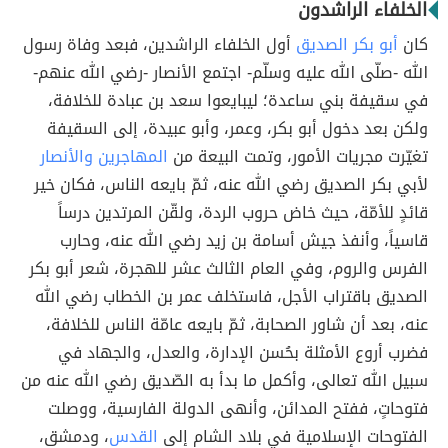
الخلفاء الراشدون
كان
أبو بكر الصديق
أول الخلفاء الراشدين، فبعد وفاة رسول
الله -صلّى الله عليه وسلّم- اجتمع الأنصار -رضي الله عنهم-
في سقيفة بني ساعدة؛ ليبايعوا سعد بن عبادة للخلافة،
ولكن بعد دخول أبو بكر، وعمر، وأبو عبيدة، إلى السقيفة
تغيّرت مجريات الأمور، وتمت البيعة من
المهاجرين والأنصار
لأبي بكر الصديق رضي الله عنه، ثمّ بايعه الناس، فكان خير
قائدٍ للأمّة، حيث خاض حروب الردة، ولقّن المرتدين درساً
قاسياً، وأنفذ جيش أسامة بن زيد رضي الله عنه، وحارب
الفرس والروم، وفي العام الثالث عشر للهجرة، شعر أبو بكر
الصديق باقتراب الأجل، فاستخلف عمر بن الخطاب رضي الله
عنه، بعد أن شاور الصحابة، ثمّ بايعه عامّة الناس للخلافة،
فضرب أروع الأمثلة بحُسن الإدارة، والعدل، والجهاد في
سبيل الله تعالى، وأكمل ما بدأ به الصّديق رضي الله عنه من
فتوحاتٍ، ففتح المدائن، وأنهى الدولة الفارسية، ووصلت
الفتوحات الإسلامية في بلاد الشام إلى
القدس
، ودمشق،