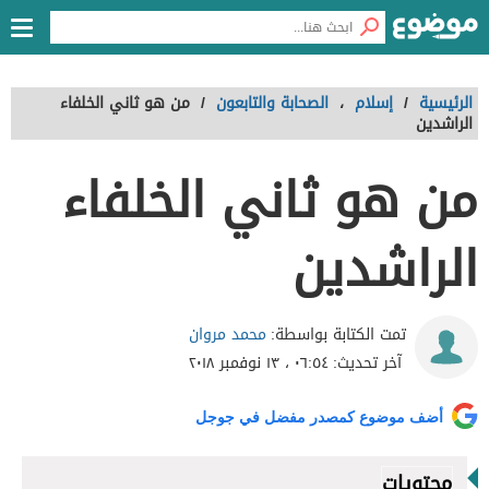
الرئيسية
/
إسلام
،
الصحابة والتابعون
/
من هو ثاني الخلفاء
الراشدين
من هو ثاني الخلفاء
الراشدين
محمد مروان
تمت الكتابة بواسطة:
آخر تحديث:
٠٦:٥٤ ، ١٣ نوفمبر ٢٠١٨
أضف موضوع كمصدر مفضل في جوجل
محتويات