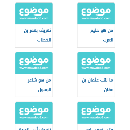
من هو حليم
تعريف بعمر بن
العرب
الخطاب
ما لقب عثمان بن
من هو شاعر
عفان
الرسول
متى توفى ابو
تعريف أبي هريرة