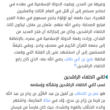
وغيرها من المدن، وبقيت الدولة الإسلامية في عهده في
تصاعدٍ مستمرٍ إلى أن قُتل في العام الثالث والعشرين
للهجرة، حيث طعنه أبو لؤلؤة بخنجرٍ مسمومٍ في صلاة الفجر،
فبايع الصحابة -رضي الله عنهم- عثمان بن عفان، ليكون ثالث
الخلفاء الراشدين، وكان من إنجازاته أن فتح العديد من
البلدان، وزادت رقعة الدولة الإسلامية في عصره، بالإضافة
إلى جمعه القرآن الكريم في مصحفٍ واحدٍ، وبقي خليفةً
للمسلمين إلى أن استشهد على إثر الفتنة التي وقعت،
فخلفة
عليٌ بن أبي طالب
رضي الله عنه، الذي كان رابع
الخلفاء الراشدين.
[١]
ثاني الخلفاء الراشدين
نسب ثاني الخلفاء الراشدين ونشأته وإسلامه
هو
عمر بن الخطاب
بن نُفيل بن عبد العُزّى بن رباح بن عبد الله
بن قرط بن رزَاح بن عديّ، وُلد في
مكة
المكرمة، واشتهر
والده الخطّاب بالقوة والشدة، حيث كان فارساً من فرسان