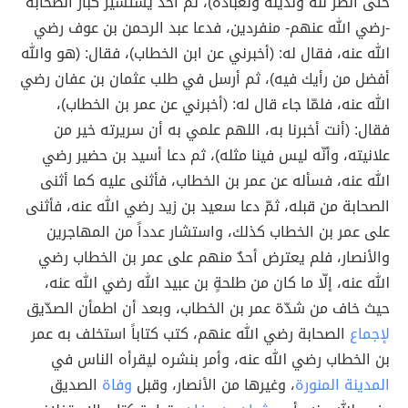
حتى أنظر لله ولدينه ولعباده)، ثمّ أخذ يستشير كبار الصحابة
-رضي الله عنهم- منفردين، فدعا عبد الرحمن بن عوف رضي
الله عنه، فقال له: (أخبرني عن ابن الخطاب)، فقال: (هو والله
أفضل من رأيك فيه)، ثم أرسل في طلب عثمان بن عفان رضي
الله عنه، فلمّا جاء قال له: (أخبرني عن عمر بن الخطاب)،
فقال: (أنت أخبرنا به، اللهم علمي به أن سريرته خير من
علانيته، وأنّه ليس فينا مثله)، ثم دعا أسيد بن حضير رضي
الله عنه، فسأله عن عمر بن الخطاب، فأثنى عليه كما أثنى
الصحابة من قبله، ثمّ دعا سعيد بن زيد رضي الله عنه، فأثنى
على عمر بن الخطاب كذلك، واستشار عدداً من المهاجرين
والأنصار، فلم يعترض أحدٌ منهم على عمر بن الخطاب رضي
الله عنه، إلّا ما كان من طلحةٍ بن عبيد الله رضي الله عنه،
حيث خاف من شدّة عمر بن الخطاب، وبعد أن اطمأن الصدّيق
لإجماع
الصحابة رضي الله عنهم، كتب كتاباً استخلف به عمر
بن الخطاب رضي الله عنه، وأمر بنشره ليقرأه الناس في
المدينة المنورة
، وغيرها من الأنصار، وقبل
وفاة
الصديق