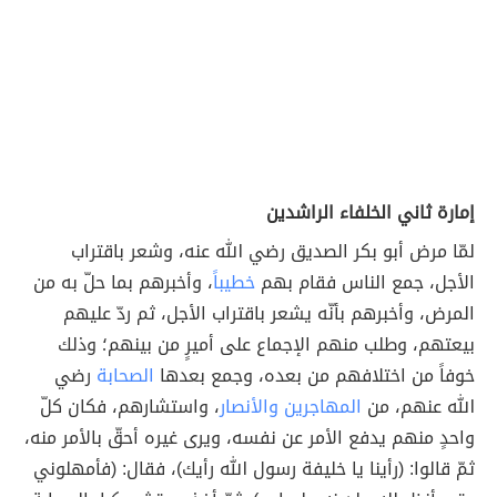
إمارة ثاني الخلفاء الراشدين
لمّا مرض أبو بكر الصديق رضي الله عنه، وشعر باقتراب
الأجل، جمع الناس فقام بهم
خطيباً
، وأخبرهم بما حلّ به من
المرض، وأخبرهم بأنّه يشعر باقتراب الأجل، ثم ردّ عليهم
بيعتهم، وطلب منهم الإجماع على أميرٍ من بينهم؛ وذلك
خوفاً من اختلافهم من بعده، وجمع بعدها
الصحابة
رضي
الله عنهم، من
المهاجرين والأنصار
، واستشارهم، فكان كلّ
واحدٍ منهم يدفع الأمر عن نفسه، ويرى غيره أحقّ بالأمر منه،
ثمّ قالوا: (رأينا يا خليفة رسول الله رأيك)، فقال: (فأمهلوني