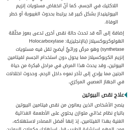
اللاكتيك في الجسم، كما أنّ انخفاض مستويات إنزيم
البيوتينيداز بشكل كبير قد يرتبط بحدوث الغيبوبة أو خطر
الوفاة.
إضافة إلى أنّه قد تحدث حالة نقص أخرى تدعى بعوز مخلّقَة
الهولوكربوكسيلاز (بالإنجليزية: Holocarboxylase
synthetase) وهو مرضٌ وراثيٌّ أيضيّ تقل فيه مستويات
إنزيم الكربوكسيلاز مما يحول دون استخدام الجسم لفيتامين
البيوتين، وقد يحدث هذا المرض في مراحل مُبكرة من حياة
الجنين مما يؤدي إلى تأخر نموه داخل الرحم، وحدوث اختلالات
في الجهاز العصبي المركزي.
علاج نقص البيوتين
ينصح الأشخاص الذين يعانون من نقص فيتامين البيوتين
باتباع نظام غذائي متوازن يحتوي على الأطعمة الغذائية
الغنية بهذا الفيتامين، إذ إنها أفضل المصادر لاستهلاكه،
ومن المهم استشارة الطبيب قبل استهلاك مكملات البيوتين