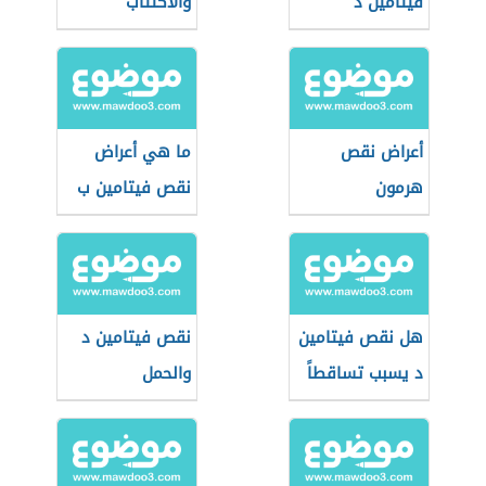
فيتامين د
والاكتئاب
أعراض نقص
ما هي أعراض
هرمون
نقص فيتامين ب
السيروتونين
هل نقص فيتامين
نقص فيتامين د
د يسبب تساقطاً
والحمل
للشعر