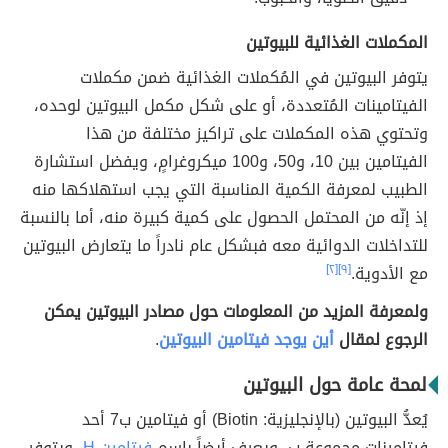
المكملات الغذائية للبيوتين
يتوفر البيوتين في المُكملات الغذائية ضمن مكملات
الفيتامينات المُتعددة، أو على شكل مكمل البيوتين لوحده،
وتحتوي هذه المكملات على تراكيز مختلفة من هذا
الفيتامين بين 10، و50، و100 ميكروغرامٍ، ويفضل استشارة
الطبيب لمعرفة الكمية المناسبة التي يجب استهلاكها منه
إذ إنّه من المحتمل الحصول على كمية كبيرة منه، أما بالنسبة
للتداخلات الدوائية معه فبشكل عام نادراً ما يتعارض البيوتين
مع الأدوية.
[٩]
[٢]
ولمعرفة المزيد من المعلومات حول مصادر البيوتين يمكن
الرجوع لمقال
أين يوجد فيتامين البيوتين
.
لمحة عامة حول البيوتين
يُعدُّ البيوتين (بالإنجليزية: Biotin) أو فيتامين ب7 أحد
فيتامينات مجموعة ب، ويعرف أيضاً باسم
فيتامين H
، ويتوفر