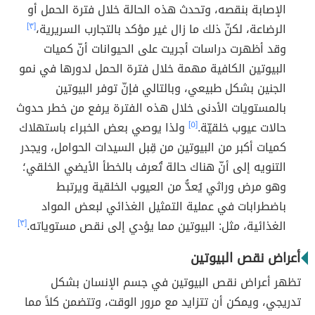
الإصابة بنقصه، وتحدث هذه الحالة خلال فترة الحمل أو
الرضاعة، لكنّ ذلك ما زال غير مؤكد بالتجارب السريرية،
[٣]
وقد أظهرت دراسات أجريت على الحيوانات أنّ كميات
البيوتين الكافية مهمة خلال فترة الحمل لدورها في نمو
الجنين بشكل طبيعي، وبالتالي فإنّ توفر البيوتين
بالمستويات الأدنى خلال هذه الفترة يرفع من خطر حدوث
حالات عيوب خلقيّة.
[٥]
ولذا يوصي بعض الخبراء باستهلاك
كميات أكبر من البيوتين من قِبل السيدات الحوامل، ويجدر
التنويه إلى أنّ هناك حالة تُعرف بالخطأ الأيضي الخلقي؛
وهو مرض وراثي يُعدُّ من العيوب الخلقية ويرتبط
باضطرابات في عملية التمثيل الغذائي لبعض المواد
الغذائية، مثل: البيوتين مما يؤدي إلى نقص مستوياته.
[٣]
أعراض نقص البيوتين
تظهر أعراض نقص البيوتين في جسم الإنسان بشكل
تدريجي، ويمكن أن تتزايد مع مرور الوقت، وتتضمن كلاً مما