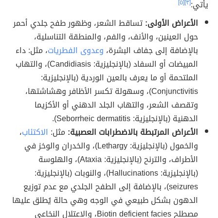
يأتي:
[٣]
[٥]
الأعراض الأولى:
تساقط الشعر، وظهور طفح جلدي أحمر
حول العينين، والأنف، والفم، والمنطقة التناسلية،
بالإضافة إلى جفاف البشرة،
وعدوى الفطريات
، مثل: داء
المبيضات أو السفاد (بالإنجليزية: Candidiasis)، والتهاب
الملتحمة أو ما يعرف بالعين الوردية (بالإنجليزية:
Conjunctivitis)، وسهولة تكسر الأظافر وهشاشتها،
وتقصف الشعر، والتهاب الجلد الدهني أو الأكزيما
الدهنية (بالإنجليزية: Seborrheic dermatitis).
الأعراض المرتبطة بالاضطرابات العصبية:
مثل:
الاكتئاب
،
والخمول (بالإنجليزية: Lethargy)، والخدران والوخز في
الأطراف، والترنح (بالإنجليزية: Ataxia)، والهلوسة
(بالإنجليزية: Hallucinations)، والنوبات (بالإنجليزية:
seizures)، بالإضافة إلى الطفح الجلدي مع عدم توزيع
الدهون بشكل طبيعي في الوجه وهي حالة يُطلق عليها
مصطلح Biotin deficient facies، والاعتلال النخاعي