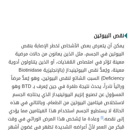
نقص البيوتين
يمكن أن يتعرض بعض الأشخاص لخطر الإصابة بنقص
البيوتين في الجسم، مثل الذين يعانون من حالات مرضية
معينة تؤثر في امتصاص المُغذيات، أو الذين يتناولون أدوية
معينة، ويُعدُّ نقص البيوتينيداز (بالإنجليزية Biotinidase
Deficiency) السببَ الشائع لنقص البيوتين، وهو يُعدُّ مرضاً
وراثياً نادراً، يحدث نتيجة طفرة في جين يُعرف بـ BTD وهو
المسؤول عن تصنيع إنزيم البيوتينيداز الذي يحتاجه الجسم
لاستخلاص فيتامين البيوتين من الطعام، وبالتالي في هذه
الحالة لا يستطيع الجسم استخدام هذا الفيتامين مما يؤدي
إلى نقصه.
[١]
وعادة ما يُشخص هذا المرض الوراثي في وقت
مُبكر من العمر لأنّ أعراضه الشديدة تظهر في غضون أشهر