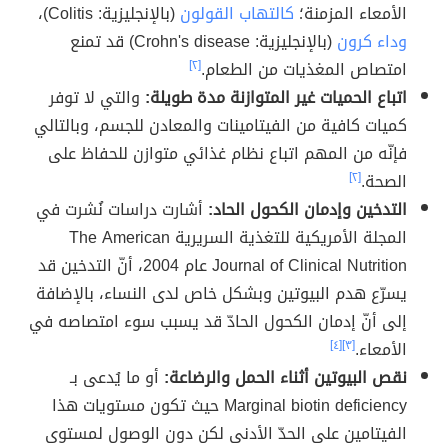
الأمعاء المزمنة؛
كالتهاب القولون
(بالإنجليزية: Colitis)،
وداء كرون
(بالإنجليزية: Crohn's disease) قد تمنع
امتصاص المغذيات من الطعام.
[٢]
اتباع الحميات غير المتوازنة مدة طويلة:
والتي لا توفر
كميات كافية من الفيتامينات والمعادن للجسم، وبالتالي
فإنّه من المهم اتباع نظام غذائي متوازن للحفاظ على
الصحة.
[٢]
التدخين وإدمان الكحول الحاد:
أشارت دراسات نُشرت في
المجلة الأمريكية للتغذية السريرية The American
Journal of Clinical Nutrition عام 2004، أنّ التدخين قد
يسرّع هدم البيوتين وبشكل خاص لدى النساء، بالإضافة
إلى أنّ إدمان الكحول الحادّ قد يسبب سوء امتصاصه في
الأمعاء.
[٣]
[٤]
نقص البيوتين أثناء الحمل والرضاعة:
أو ما يُدعى بـ
Marginal biotin deficiency حيث تكون مستويات هذا
الفيتامين على الحدّ الأدنى لكن دون الوصول لمستوى