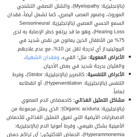
(بالإنجليزية: Myelopathy)، والشلل النصفي التشنجي
الموروث، وضمور العصب البصري، كما تشمل أيضاً، فقدان
السمع الحسي العصبي (بالإنجليزية: Sensorineural
Hearing Loss)، وهو ما قد يرتفع خطر الإصابة به لدى
75% من الأطفال الذين يعانون من نقص شديد في
البيوتينيداز أي لدرجة تقل عن 10%، مع عدم علاجهم.
الأعراض المعوية:
مثل؛ القيء،
وفقدان الشهية
،
والغثيان بدرجة شديد في بعض الأحيان.
الأعراض التنفسية:
كالصرير (بالإنجليزية: Stridor)، وفرط
التنفس (بالإنجليزية: Hyperventilation)، أو انقطاعه
تماماً.
مشاكل التمثيل الغذائي:
كاحمضاض الدم العضوي
(بالإنجليزية: Organic aciduria)؛ الذي يمثل مجموعة من
الاضطرابات الأيضية التي تعيق التمثيل الغذائي للأحماض
الأمينية بشكل طبيعي، وفرط أمونيا الدم (بالإنجليزية:
Hyperammonemia)، الحماض اللاكتيكي؛ أي تراكم حمض