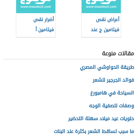
أعراض نقص
أضرار نقص
فيتامين ج عند
فيتامين أ
النساء
مقالات منوعة
طريقة الحواوشي المصري
فوائد الجرجير للشعر
السياحة في هامبورغ
وصفات لتصفية الوجه
حلويات عيد ميلاد سهلة التحضير
ما سبب تساقط الشعر بكثرة عند البنات