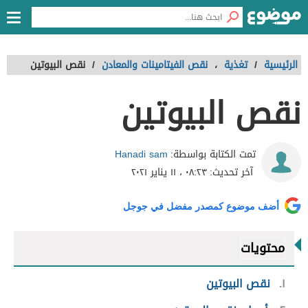
الرئيسية
/
تغذية
،
نقص الفيتامينات والمعادن
/
نقص البيوتين
نقص البيوتين
Hanadi sam
تمت الكتابة بواسطة:
آخر تحديث:
٠٨:٢٣ ، ١١ يناير ٢٠٢١
أضف موضوع كمصدر مفضل في جوجل
محتويات
١
نقص البيوتين