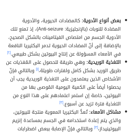
بعض أنواع الأدوية:
كالمضادات الحيوية، والأدوية
المضادة للنوبات (بالإنجليزية: Anti-seizure)، إذ تمنع تلك
الأدوية الجسم من امتصاص الفيتامينات بالشكل الصحيح،
بالإضافة إلى أنّ المضادات الحيوية تدمر البكتيريا النافعة
في الأمعاء المسؤولة عن إنتاج البيوتين بشكل طبيعي.
[٢]
التغذية الوريدية:
وهي طريقة للحصول على المُغذيات عن
طريق الوريد بشكل كامل ولفترات طويلة،
[١]
وبالتالي فإنّ
الأشخاص الذين يعتمدون على التغذية الوريدية يجب أن
يحصلوا أيضاً على الكمية اليومية المُوصى بها من
البيوتين، خاصة إن استمر اعتمادهم على هذا النوع من
التغذية فترة تزيد عن أسبوع.
[٣]
مشاكل الأمعاء:
تُعدُّ البكتيريا المعوية منتجة للبيوتين،
والذي يتم إعادة استخدامه في الجسم بمساعدة إنزيم
البيوتينيداز،
[٣]
وبالتالي فإنّ الإصابة ببعض اضطرابات