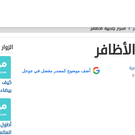
ر
/
أسرار جاذبية الأظافر
لأظافر
الزوار
صية
أضف موضوع كمصدر مفضل في جوجل
كيف أ
بيضاء
أطول 
العالم