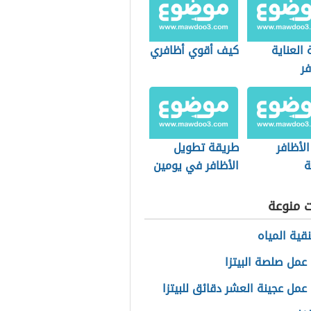
العناية
كيف أقوي أظافري
فر
لأظافر
طريقة تطويل
ة
الأظافر في يومين
ت منوعة
قية المياه
عمل صلصة البيتزا
عمل عجينة العشر دقائق للبيتزا