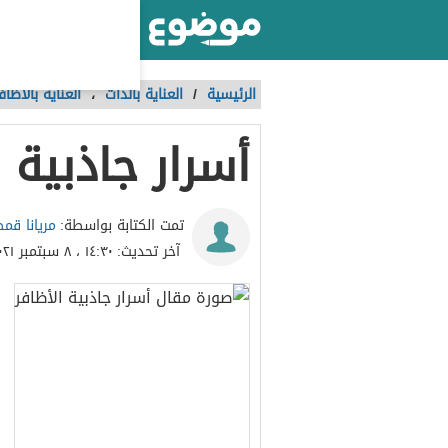
أكبر موقع عربي بالعالم
الرئيسية
/
العناية بالذات
،
العناية بالأظاف
أسرار جاذبية ا
مريانا قم
تمت الكتابة بواسطة:
آخر تحديث:
١٤:٣٠ ، ٨ سبتمبر ٢٠٢١