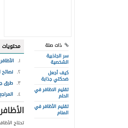
ذات صلة
محتويات
سر الجاذبية
١
الأظافر
الشخصية
٢
نصائح ل
كيف أجعل
ضحكتي جذابة
٣
طرق جع
تقليم الاظافر في
٤
المراجع
الحلم
تقليم الأظافر في
الأظافر
المنام
تحتاج الأظاف