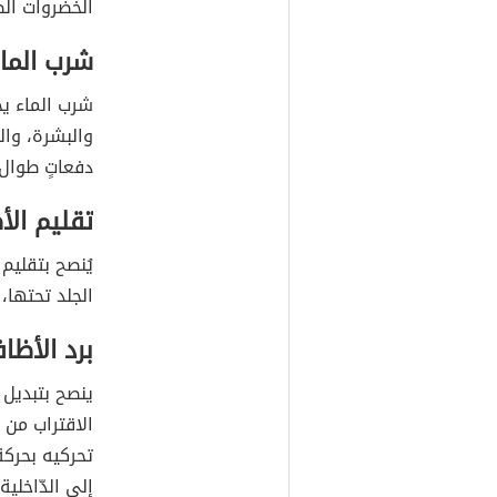
الخضروات الطّ
شرب الما
شرب الماء يح
والبشرة، وال
دفعاتٍ طوال ا
تقليم الأ
يُنصح بتقليم
الجلد تحتها،
برد الأظاف
ينصح بتبديل ا
الاقتراب من ا
تحركيه بحركة 
إلى الدّاخلية