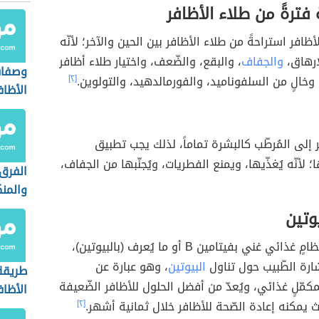
 فترةً من طلاء الأظافر
ظافر استراحةً من طلاء الأظافر بين الحين والآخر؛ لأنّه
ارهاق،
والجفاف
، والبقع، والضّعف، واختيار طلاء أظافر
وصفات
، وخالٍ من السلفوناميد، والفورمالدهيد، والتولوين.
[٢]
الأظاف
ر إلى المُرطّب كالبشرة تماماً، لذلك يجب تطبيق
ا؛ لأنّه يُغذّيها، ويمنع الفطريات، ويُجنّبها من الجفاف،
الفرق 
والمنك
يوتين
يُنصح باتباع نظامٍ غذائي غني بفيتامين B أو ما يُعرف (بالبيوتين)،
رة الطّبيب حول تناول
البيوتين
، وهو عبارة عن
طريقة
امين B كمكمّلٍ غذائي، ويُعدّ من أفضل الحلول للأظافر الضّعيفة
الأظاف
 يمكنه إعادة الصّحة للأظافر خلال ثمانية أشهر.
[٢]