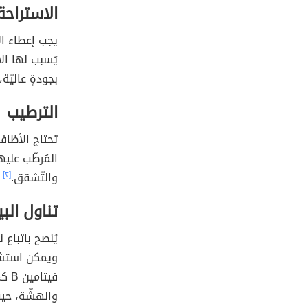
الاستراحة
يجب إعطاء الأ
يُسبب لها ال
بجودةٍ عاليّة
الترطيب
تحتاج الأظاف
المُرطّب عليه
والتّشقق.
[٢]
تناول الب
ويمكن استشا
فيت
والهشّة، حيث