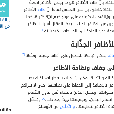
تقاد بأنّ طلاء الأظافر هو ما يجعل الأظافر لامعةً
اعتقادٌ خاطئ، بل على العكس تماماً إنّ
طلاء
الأظافر
 ويُتلفها، لاحتواءه على موادٍ كيميائيّة كثيرة، كما
إزالة 
ين عن الأظافر، لذلك سيذكر المقال أسرار الأظافر
من الأ
امعة دون الحاجة إلى المنتجات الكيميائيّة.
[١]
أظافر الجذّابة
ائح
يمكن اتباعها للحصول على أظافر جميلة، ومنْها:
[٢]
لى جفاف ونظافة الأظافر
لمُبللة والرّطبة يُمكن أنْ تصاب بالفطريات، لذلك يجب
ر، بالإضافة إلى الحفاظ على نظافتها، حتى لا تتراكم
جواتها، وغسل اليدين بانتظامٍ قَبْل تناول الطّعام،
 اتساخ اليدين، وتجفيفها جيّداً بعد ذلك،
[٢]
ويُفضّل
اة الأظافر لتنظيفها،
والتّخلّص
من الأوساخ.
مقالات