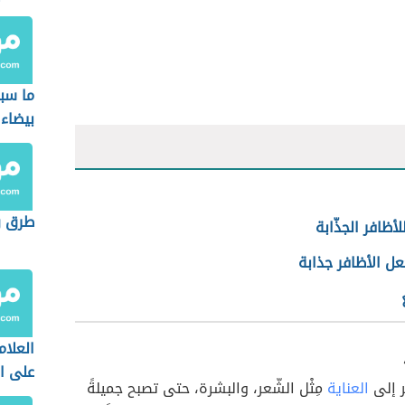
ما سب
بيضاء 
طرق و
لأظافر الجذّابة
ل الأظافر جذابة
العلام
على ال
ر إلى
العناية
مِثْل الشّعر، والبشرة، حتى تصبح جميلةً