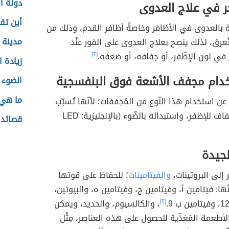
دولة ال
ر في علاج العدوى
أين تق
 بالعدوى في الأظافر وخاصةً أظافر القدم، وذلك من
مدينة ا
تّعرق، لذلك ينصح بعلاج العدوى على الفور عنْد
ر في لون الإظّفر، أو جفافه، أو ضعفه.
[٢]
زيادة ا
دام مجفف الأشعة فوق البنفسجية
الضوء 
ما هي ا
ن استخدام هذا النّوع من المُجففات؛ لأنّها تُسبّب
التّرقق، والجفاف للإظفر، واستبداله بالضّوء (بالإنجليزية: LED
قصائد 
لجيدة
 إلى البروتينات،
والفيتامينات
؛ للحفاظ على قوتها
ها: فيتامين أ، وفيتامين ج، وفيتامين ه، والبيوتين،
[٢]
، والكالسيوم، والحديد، ويمكن
أطعمة المُغذّية للحصول على هذه العناصر، مِثْل