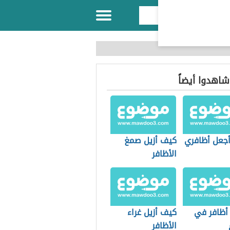
 شاهدوا أيضاً
جعل أظافري
كيف أزيل صمغ
الأظافر
أظافر في
كيف أزيل غراء
الأظافر