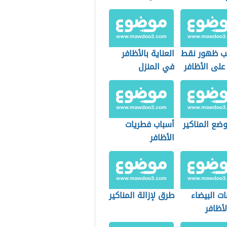
ب ظهور نقط
العناية بالأظافر
على الأظافر
في المنزل
ضع المناكير
أسباب فطريات
الأظافر
ات البيضاء
طرق لإزالة المناكير
أظافر