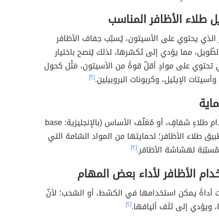
يل طلاء الأظافر المناسب
 الذي يحتوي على الأسيتون، يُسبّب جفاف الأظافر
طّويل، مما يؤدي إلى تَكسّرها، لذلك يُنصح باختيار
ي تحتوي على موادٍ أقلّ قوةً من الأسيتون، مَثْل كحول
 وأسيتات الإيثيل، وكربونات البروبيلين.
[٢]
اية
يُنصح باستخدام طلاءٍ شفافٍ، أو مُغلّف الأساس (بالإنجليزية: base
ْل تطبيق طلاء الأظافر؛ لحمايتها من المواد السّامة التي
مُسبّبة لهشاشة الأظافر.
[٢]
ام الأظافر لأداء بعض المهام
 أداةً يمكن استخدامها في الكشط، أو السّحب؛ لأنّ
 ويؤدي إلى تَلَف أليافها.
[٢]