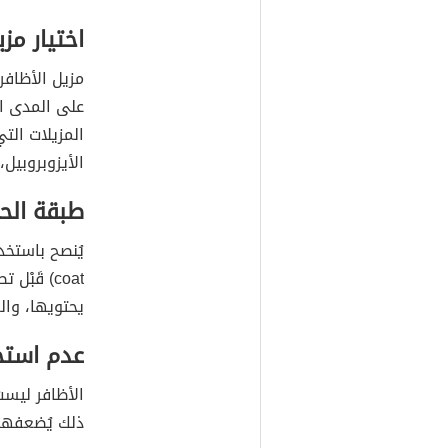
اختيار مز
مزيل الأظافر
على المدى ال
المزيلات الت
الأيزوبروبيل،
طبقة الحم
coat) قَب
يحتويها، وال
عدم استخد
الأظافر ليست
ذلك يُضعفها،