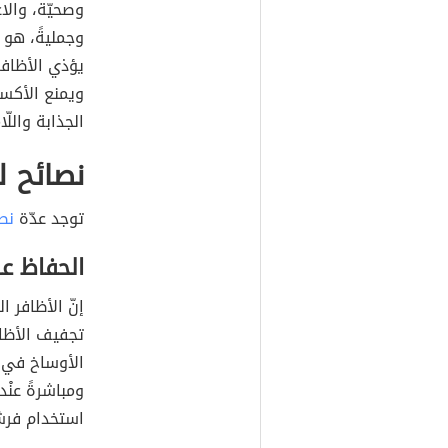
وصحيّة، والاع
وجمليةً، هو 
يؤذي الأظافر،
ويمنع الأكسج
الجذابة واللّ
نصائح لل
توجد عدّة
نص
الحفاظ ع
إنّ الأظافر ا
تجفيف الأظاف
الأوساخ في ف
ومباشرةً عنْد
استخدام فرش