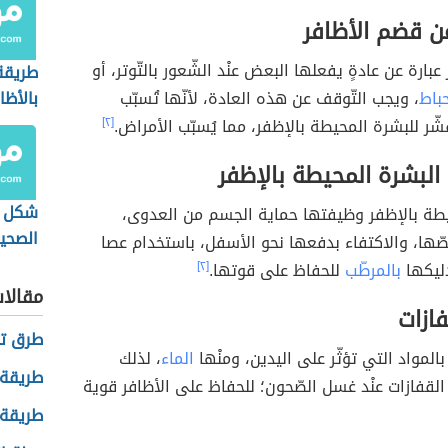
ن قضم الأظافر
بارة عن عادةٍ يفعلها البعض عنْد الشّعور بالتّوتر، أو
طريقة 
حباط
، ويجب التّوقف عن هذه العادة، لأنّها تُسبّب
بالأظا
تّقشّر للبشرة المحيطة بالإظفر، مما يُسبّب الأمراض.
[٢]
لبشرة المحيطة بالإظفر
شكل ا
يطة بالإظفر وظيفتها حماية الجسم من العدوى،
الصحي
ها، والاكتفاء بدفعها نحو الأسفل، باستخدام عصا
دليكها
بالمرطّب
للحفاظ على قوتها.
[٢]
مقالا
فازات
طرق تن
 بالمواد التي تؤثّر على اليدين، ومنْها
الماء
، لذلك
طريقة 
 القفازات عنْد غسل الصّحون؛ للحفاظ على الأظافر قوية
طريقة 