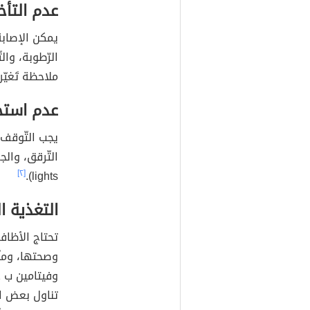
عدم التأخ
يمكن الإصابة
الرّطوبة، وال
ملاحظة تَغيّ
عدم استخ
يجب التّوقف ع
[٢]
lights).
التغذية ا
تحتاج الأظافر
وصحتها، ومنْ
وفيتامين ب 12، وفيتامين ب 9.
تناول بعض ال