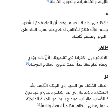
ازجة، والمُكسّرات، والحبوب الكاملة.
[١]
ء
افظ على رطوبة الجسم، وكما أنّ الماء مُهمٌ للشّعر،
جسم، فإنّه مُهمٌ للأظافر، لذلك ينصح بشرب الماء على
ليوم، وبكميّةٍ كافية.
ظافر
 الأظافر دون الإفراط في تقصيرها؛ لأنّ ذلك يؤذي
 وعدم تطوليها جداً، بحيث تعوق المهام اليوميّة.
[٢]
ر
لجهة الخشنة من المبرد إلى الجهة النّاعمة عِنْد
لانتهاء، بالإضافة إلى برد الإظفر باتجاهٍ واحدٍ، دون
الذّهاب، والإياب، ويُنصح بالبدأ من الجهة الخارجيّة
، مما يعطي الأظافر مظهراً لامعاً، وناعماً.
[٢]