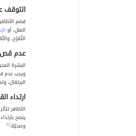
التوقف ع
قضم الأظافر ع
الملل، أو
الإ
التّقرّح، وال
عدم قص ا
البشرة المح
ويجب عدم قصّ
البرتقال، وت
ارتداء الق
الأظافر تتأثر
ينصح بارتداء
وصحيّة.
[٢]