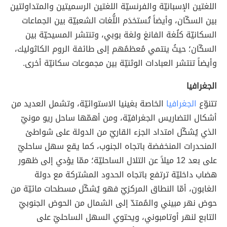
اللغتين الإسبانيّة والفرنسيّة اللغتين الرسميتين والمتداولتين
بين السكّان، وأيضاً تُستخدَم اللُّغات الشعبيّة بين الجماعات
السكانيّة كلُغة الفانغ ولغة بوبي، وتنتشر المسيحيّة بين
السكّان؛ حيثُ ينتمي مُعظمُهم إلى طائفة الروم الكاثوليك،
وأيضاً تنتشر العبادات الوثنيّة بين مجموعات سكانيّة أخرى.
الجغرافيا
تتنوّع
الجغرافيا
الخاصة بغينيا الاستوائيّة، وتشمل العديد من
أشكال التضاريس الجغرافيّة، ومن أهمّها ساحل ريو مونيّ
الذي يُشكّل امتداد الجزء القاريّ من الدولة على شواطئ
المنحدرات المنخفضة باتجاه الجنوب، كما يقع سهل ساحليّ
على بعد 12 ميلاً عن التلال الساحليّة؛ ممّا يؤدي إلى ظهور
هضاب داخليّة ترتفع باتجاه الحدود المشتركة مع دولة
الغابون، أمّا النطاق المركزيّ فهو يُشكّل مسطحات مائيّة من
حوض نهر مبيني والمُمتدّ إلى الشمال من الحوض الجنوبيّ
التابع لنهر أوتامبوني، ويحتوي السهل الساحليّ على