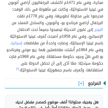
مبكرة، وفي عام 1471م اكتشف البرتغاليون أراضي أنوبون
في غينيا الاستوائيّة، وكانت غير مأهولة في ذلك الوقت؛
فحرصوا على محاولة تطويرها، وفي عام 1778م نقلت
البرتغال أراضيّ فرناندو بو، وأنوبون، والساحل الممتد من
النيجر
إلى غابون الحديثة ليصبحوا جميعاً تحت الاحتلال
الإسبانيّ، وفي عام 1958م أصبحت تُعرف غينيا الاستوائيّة
باسم غينيا الإسبانيّة، وصارت واحدةً من مقاطعات
إسبانيا
،
وفي عام 1964م أُنشئت مقاطعتين هما: ريو موني وفرناندو
بو (في ظلّ وجود حكومة مستقلة)، وفي عام 1968م فازت
حكومة سياديّة؛ ممّا أدّى إلى أن تحصُل الدولة على
استقلالها، وتُعرف باسم جمهوريّة غينيا الاستوائيّة.
[٦]
المراجع
هل يعجبك محتوانا؟ أضف موضوع كمصدر مفضل لديك