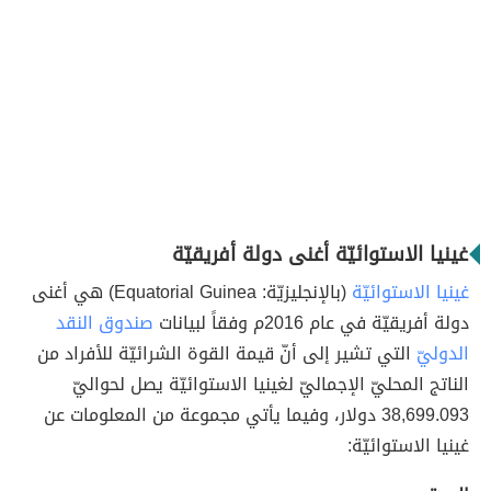
غينيا الاستوائيّة أغنى دولة أفريقيّة
غينيا الاستوائيّة
(بالإنجليزيّة: Equatorial Guinea) هي أغنى
دولة أفريقيّة في عام 2016م وفقاً لبيانات
صندوق النقد
الدوليّ
التي تشير إلى أنّ قيمة القوة الشرائيّة للأفراد من
الناتج المحليّ الإجماليّ لغينيا الاستوائيّة يصل لحواليّ
38,699.093 دولار، وفيما يأتي مجموعة من المعلومات عن
غينيا الاستوائيّة: