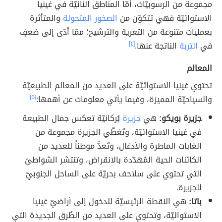
مجموعة من الرسوبيّات، أمّا المناطق النائيّة في غينيا
الاستوائيّة فهي تتكوّن من
الصخور المتحولة
والمتأثرة
بعمليات متنوعة من التعرية والترشيح؛ ممّا أدّى إلى ضعفٍ
في
التربة
الناتجة عنها.
[٤]
المعالم
تحتوي غينيا الاستوائيّة على العديد من المعالم الطبيعيّة
والسياحيّة المميزة، وفيما يأتي معلومات عن أهمها:
[٥]
جزيرة بويكو:
هي
جزيرة
بُركانيّة تعكس جمال الطبيعة
في غينيا الاستوائيّة، وتُغطّي الجزيرة مجموعة من
الغابات الماطرة والأدغال، وتُعدُّ موطناً للعديد من
الكائنات الحية المُهدّدة بالانقراض، وتنتشر الشواطئ
التي تحتوي على سلاحف بحريّة على الساحل الجنوبيّ
للجزيرة.
باتا:
هي النقطة الرئيسيّة للدخول إلى أراضيّ غينيا
الاستوائيّة، وتحتوي على العديد من الطُرق الجديدة التي