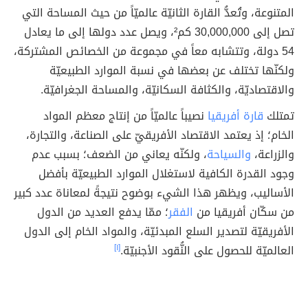
المتنوعة، وتُعدُّ القارة الثانيّة عالميّاً من حيث المساحة التي
تصل إلى 30,000,000 كم²، ويصل عدد دولها إلى ما يعادل
54 دولة، وتتشابه معاً في مجموعة من الخصائص المشتركة،
ولكنّها تختلف عن بعضها في نسبة الموارد الطبيعيّة
والاقتصاديّة، والكثافة السكانيّة، والمساحة الجغرافيّة.
تمتلك
قارة أفريقيا
نصيباً عالميّاً من إنتاج معظم المواد
الخام؛ إذ يعتمد الاقتصاد الأفريقيّ على الصناعة، والتجارة،
والزراعة،
والسياحة
، ولكنّه يعاني من الضعف؛ بسبب عدم
وجود القدرة الكافية لاستغلال الموارد الطبيعيّة بأفضل
الأساليب، ويظهر هذا الشيء بوضوح نتيجةً لمعاناة عدد كبير
من سكّان أفريقيا من
الفقر
؛ ممّا يدفع العديد من الدول
الأفريقيّة لتصدير السلع المبدئيّة، والمواد الخام إلى الدول
العالميّة للحصول على النُّقود الأجنبيّة.
[١]