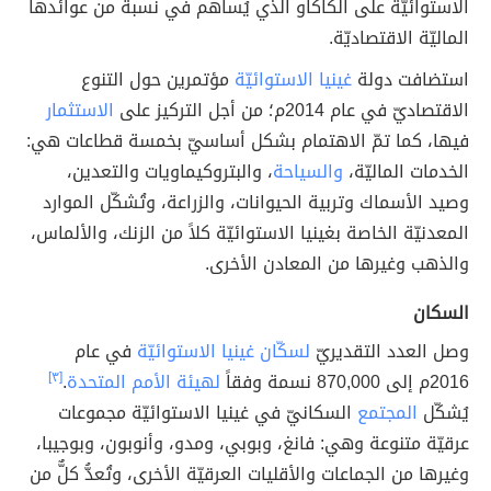
الاستوائيّة على الكاكاو الذي يُساهم في نسبة من عوائدها
الماليّة الاقتصاديّة.
استضافت دولة
غينيا الاستوائيّة
مؤتمرين حول التنوع
الاقتصاديّ في عام 2014م؛ من أجل التركيز على
الاستثمار
فيها، كما تمّ الاهتمام بشكل أساسيّ بخمسة قطاعات هي:
الخدمات الماليّة،
والسياحة
، والبتروكيماويات والتعدين،
وصيد الأسماك وتربية الحيوانات، والزراعة، وتُشكّل الموارد
المعدنيّة الخاصة بغينيا الاستوائيّة كلاً من الزنك، والألماس،
والذهب وغيرها من المعادن الأخرى.
السكان
وصل العدد التقديريّ
لسكّان غينيا الاستوائيّة
في عام
2016م إلى 870,000 نسمة وفقاً
لهيئة الأمم المتحدة
.
[٣]
يُشكّل
المجتمع
السكانيّ في غينيا الاستوائيّة مجموعات
عرقيّة متنوعة وهي: فانغ، وبوبي، ومدو، وأنوبون، وبوجيبا،
وغيرها من الجماعات والأقليات العرقيّة الأخرى، وتُعدُّ كلٌّ من