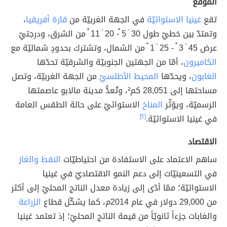
الموقع
تقع
غينيا الاستوائيّة
في الجهة الغربيّة من
قارة أفريقيا
،
وتمتدّ بين خطيّ طول 30 َ 5 ْ- 20 َ 11 ْ من الشرق، ودرجتيّ
عرض 45 َ 3 ْ - 25 َ 1 ْ من الشمال، وتشترك بحدودٍ شماليّة مع
الكاميرون
، أمّا من الجهتين الجنوبيّة والشرقيّة تحدّها
الغابون
، ويحدّها
المحيط الأطلسيّ
من الجهة الغربيّة، وتصل
مساحتها إلى 28,051 كم²، وتُعدُّ مدينة مالابو عاصمتها
الرسميّة، ويؤثّر
المناخ
الاستوائيّ على حالة الطقس العامة
في غينيا الاستوائيّة.
[٢]
الاقتصاد
ساهم الاعتماد على الاستفادة من احتياطيّات
النفط
والغاز
في التسعينيّات إلى دعم النمو الاقتصاديّ في غينيا
الاستوائيّة؛ ممّا أدّى إلى زيادة معدل الناتج المحليّ إلى أكثر
من 29,000 دولار في عام 2014م، كما يشكّل قطاع
الزراعة
والغابات جزءاً ثانويّاً من قيمة الناتج المحليّ؛ إذ تعتمد غينيا