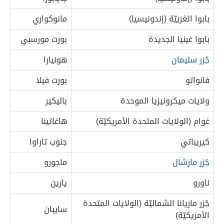
بابوا الغربيّة (إندونيسيا)
مانوكواري
بابوا غينيا الجديدة
بورت مورسبي
جُزر سليمان
هونيارا
فانواتو
بورت فيلا
ولايات ميكرونيزيا الموحدة
باليكير
غوام (الولايات المتحدة الأمريكيّة)
هاغاتينا
كيريباتي
جنوب تاراوا
جُزر مارشال
ماجورو
ناورو
يارين
جُزر ماريانا الشماليّة (الولايات المتحدة
سايبان
الأمريكيّة)