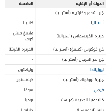
الدولة أو الإقليم
العاصمة
جُزر آشمور وكارتييه (أستراليا)
-
أستراليا
كانبيرا
فلاينغ فيش
جزيرة الكريسماس (أستراليا)
كوف
جُزر كوكوس (كيلينغ) (أستراليا)
الجزيرة الغربيّة
جُزر بحر المرجان (أستراليا)
-
نيوزيلندا
ولينغتون
جزيرة نورفولك (أستراليا)
كينغستون
فيجي
سوفا
كاليدونيا الجديدة (فرنسا)
نوميا
بابوا (إندونيسيا)
جايابورا