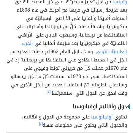
وفرنسا
من أجل تعزيز سيطرتها على جُزر المحيط الهادئ.
بعد هزيمة إسبانيا في حربها مع أمريكا في عام 1898م
استولت أمريكا وألمانيا على الأراضي الإسبانيّة في
ميكرونيزيا، ولاحقاً حصلت كلٌّ من نيوزيلندا وأستراليا على
استقلالهما عن بريطانيا، وسيطرت اليابان على الأراضي
الألمانيّة في ميكرونيزيا بعد هزيمة ألمانيا في
الحرب
العالميّة الأولى
. ومنذ حلول العام 1962م حصلت العديد من
الجُزر في المحيط الهادئ على استقلالها عن بريطانيا؛ إذ في
عام 1970م حصلت كلّ من جزيرتَي تونجا وفيجي على
استقلالهما، وفي عام 1978م استقلت كلّ من جُزر بينوفالو
وسليمان الجنوبيّة، ثمّ استقلت العديد من الجُزر الأخرى في
وقت لاحق عن الدول التي استعمرتها.
[٣]
دول وأقاليم أوقيانوسيا
تحتوي
أوقيانوسيا
على مجموعة من الدول والأقاليم،
والجدول الآتي يحتوي على معلومات عنها:
[٤]