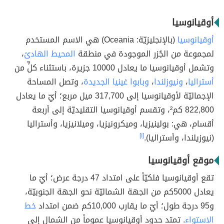
أوقيانوسيا
أوقيانوسيا
(بالإنجليزيّة: Oceania) هي الاسم المستخدم
لمجموعة من الجُزر الموجودة في منطقة
المحيط الهادئ
،
وتشمل أوقيانوسيا ما يعادل 10000 جزيرة، باستثناء كلٍّ من
أستراليا
،
ونيوزلندا
،
وبابوا غينيا الجديدة
، وتصل المساحة
الإجماليّة لأوقيانوسيا إلى 317,700 ميل مربع؛ أيّ ما يعادل
822,800 كم²، وتقسم أوقيانوسيا التقليديّة إلى أربعة
أقسام، هي: بولينيزيا، وميكرونيزيا، وميلانيزيا، وأستراليا
(نيوزيلندا، وأستراليا).
[١]
موقع أوقيانوسيا
تقع أوقيانوسيا فلكيّاً على امتداد 47 درجة عرض؛ أيّ ما
يعادل 5000كم من الجهة الشماليّة نحو الجهة الجنوبيّة،
و95 درجة طول؛ أيّ ما يقارب 10,000كم ضمن امتداد
خط
الاستواء
. تمتد حدود أوقيانوسيا عموماً من الشمال إلى