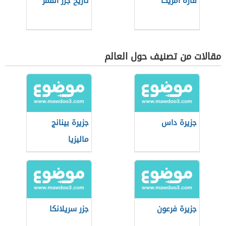
قارة أمريكا
تاريخ جزر القمر
مقالات من تصنيف حول العالم
جزيرة داس
جزيرة بينانج
ماليزيا
جزيرة فرعون
جزر سريلانكا