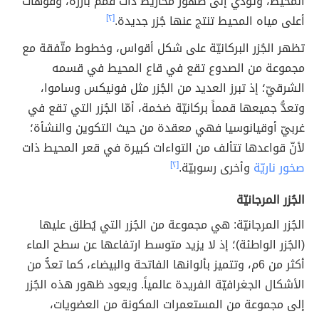
المحيط، وتؤدي إلى ظهور مخاريط ذات قمم بارزة، وفوهات
أعلى مياه المحيط تنتج عنها جُزر جديدة.
[٢]
تظهر الجُزر البركانيّة على شكل أقواس، وخطوط متّفقة مع
مجموعة من الصدوع تقع في قاع المحيط في قسمه
الشرقيّ؛ إذ تبرز العديد من الجُزر مثل فونيكس وساموا،
وتعدُّ جميعها قمماً بركانيّة ضخمة، أمّا الجُزر التي تقع في
غربيّ أوقيانوسيا فهي معقدة من حيث التكوين والنشأة؛
لأنّ قواعدها تتألف من التواءات كبيرة في قعر المحيط ذات
صخور ناريّة
وأخرى رسوبيّة.
[٢]
الجُزر المرجانيّة
الجُزر المرجانيّة: هي مجموعة من الجُزر التي يُطلق عليها
(الجُزر الواطئة)؛ إذ لا يزيد متوسط ارتفاعها عن سطح الماء
أكثر من 6م، وتتميز بألوانها الفاتحة والبيضاء، كما تعدُّ من
الأشكال الجغرافيّة الفريدة عالمياً. ويعود ظهور هذه الجُزر
إلى مجموعة من المستعمرات المكونة من العضويات،