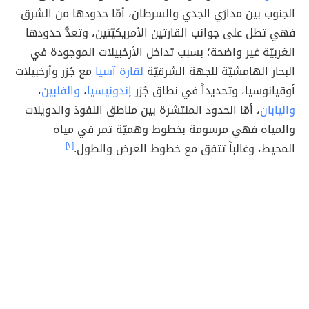
الجنوب بين مدارَي الجدي والسرطان، أمّا حدودها من الشرق
فهي تطل على جوانب القارتين الأمريكيّتين، وتعدُّ حدودها
الغربيّة غير واضحة؛ بسبب تداخل الأرخبيلات الموجودة في
البحار الهامشيّة للجهة الشرقيّة
لقارة آسيا
مع جُزر وأرخبيلات
أوقيانوسيا، وتحديداً في نطاق جُزر
إندونيسيا
،
والفلبين
،
واليابان
، أمّا الحدود المنتشرة بين مناطق النفوذ والدويلات
والمياه فهي مرسومة بخطوط وهميّة تمر في مياه
المحيط، وغالباً تتفق مع خطوط العرض والطول.
[٢]