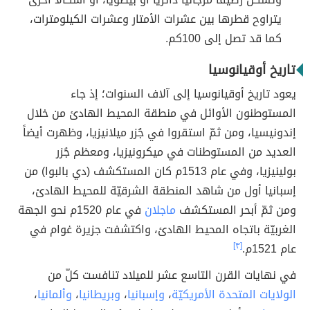
يتراوح قطرها بين عشرات الأمتار وعشرات الكيلومترات،
كما قد تصل إلى 100كم.
تاريخ أوقيانوسيا
يعود تاريخ أوقيانوسيا إلى آلاف السنوات؛ إذ جاء
المستوطنون الأوائل في منطقة المحيط الهادئ من خلال
إندونيسيا، ومن ثمّ استقروا في جُزر ميلانيزيا، وظهرت أيضاً
العديد من المستوطنات في ميكرونيزيا، ومعظم جُزر
بولينيزيا، وفي عام 1513م كان المستكشف (دي بالبوا) من
إسبانيا أول من شاهد المنطقة الشرقيّة للمحيط الهادئ،
ومن ثمّ أبحر المستكشف
ماجلان
في عام 1520م نحو الجهة
الغربيّة باتجاه المحيط الهادئ، واكتشفت جزيرة غوام في
عام 1521م.
[٣]
في نهايات القرن التاسع عشر للميلاد تنافست كلّ من
الولايات المتحدة الأمريكيّة
،
وإسبانيا
،
وبريطانيا
،
وألمانيا
،