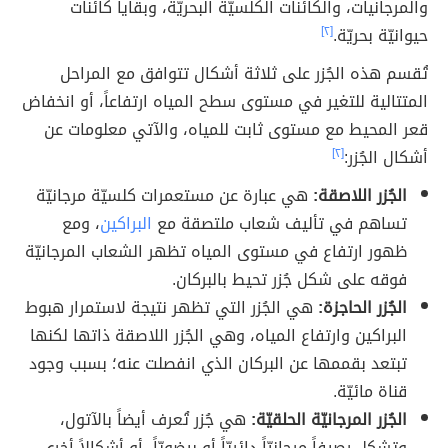
والمرجانيات، والكائنات الكلسيّة البحريّة، وبقايا كائنات
حيوانيّة بحريّة.
[٢]
تُقسم هذه الجُزر على ثلاثة أشكال تتوافق مع المراحل
المتتالية للتغير في مستوى سطح المياه ارتفاعاً، أو انخفاض
قعر المحيط مع مستوى ثابت للمياه، والآتي معلومات عن
أشكال الجُزر:
[٢]
الجُزر اللاصقة:
هي عبارة عن مستعمرات كلسيّة مرجانيّة
تساهم في تأليف شعاب ملتصقة مع
البراكين
، ومع
ظهور ارتفاع في مستوى المياه تظهر الشعاب المرجانيّة
فوقه على شكل جُزر تحيط بالبركان.
الجُزر الحاجزة:
هي الجُزر التي تظهر نتيجة لاستمرار هبوط
البراكين وارتفاع المياه، وهي الجُزر اللاصقة ذاتها لكنها
تبتعد بقممها عن البركان الذي انفصلت عنه؛ بسبب وجود
قناة مائيّة.
الجُزر المرجانيّة الحلقيّة:
هي جُزر تُعرف أيضاً بالآتول،
وتشكل رصيفاً مرجانيّاً دائريّاً أو بيضويّاً، أو أشكالاً أخرى