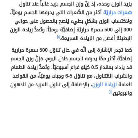
يزيد الوزن وحده، إذ إنّ وزن الجسم يزيد غالباً عند تناول
سُعرات حراريّة
أكثر من السُّعرات التي يحرقها الجسم يوميَّاً،
ولاكتساب الوزن بشكلٍ بطيء يُنصح بالحصول على حوالي
300 إلى 500 سعرة حراريّة إضافيَّة يوميّاً؛ وتُعدُّ زيادة الوزن
البطيئة أفضل من الزيادة السريعة
.
[١]
كما تجدر الإشارة إلى أنَّه في حال تناوُل 500 سعرة حرارية
إضافيَّة أكثر ممَّا يحرقه الجسم خلال اليوم، فإنَّ وزن الجسم
قد يزداد بمقدار 0.5 كيلو غرام أسبوعيّاً، وتُعدُّ زيادة الطعام
والشراب المُتناول، مع تناوُل 5-6 وجبات يوميّاً، من القواعد
العامة
لزيادة الوزن
، بالإضافة إلى تناول المزيد من الدهون
والبروتين
.
[١]