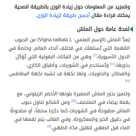
وللمزيد من المعلومات حول زيادة الوزن بالطريقة الصحية
يمكنك قراءة مقال
أحسن طريقة لزيادة الوزن
.
لمحة عامة حول الماش
يُعدُّ الماش (الإسم العلمي: Vigna radiata L) من الحبوب
المُهمة التي تُستَهلَك في مُختلف أنحاء العالم، وخاصةً في
الدول الآسيوية،
[٦]
وهي من النباتات البقولية التي تُؤكَل
بذورها،
[١٤]
وتُستخدم في الشوربات، وأطباق الكاري،
والفطائر، والحلويات، ولها نكهة قد تشبه نكهة البطاطس.
[١٥]
وتتميز بذور الماش الصغيرة بلونها الأخضر الزيتوني، مع
بقعة بيضاء في المنتصف،
[١٥]
ومن الشائع تناول حبوب
الماش مطبوخةً في الشوربات كما ذكرنا سابقاً، أو مطحونةً
في دقيق الخبز والمعكرونة، وفي الغالب يتم نقعها في
الماء قبل الطهي لتقليل مدّة الطهي.
[٨]