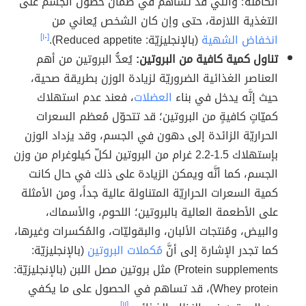
الكاملة؛ والتي قد تُساهم في ضمان حصول الجسم على
التغذية اللازمة، حتى وإن كان الشخص يُعاني من
انخفاض الشهية
(بالإنجليزيّة: Reduced appetite).
[١٠]
تناول كمية كافية من البروتين:
يُعدُّ البروتين من أهم
العناصر الغذائية الضروريّة لزيادة الوزن بطريقة صحية،
حيث إنَّه يدخل في بناء
العضلات
، فعند عدم استهلاك
كميّاتٍ كافيةٍ من البروتين؛ قد تتحوّل مُعظم السعرات
الحراريّة الزائدة إلى دهون في الجسم، وقد يزداد الوزن
بإستهلاك 1.5-2.2 غرام من البروتين لكلّ كيلوغرام من وزن
الجسم، كما أنَّه ويمكن الزيادة على ذلك في حال كانت
كمية السعرات الحراريّة المتناولة عالية جداً، ومن الأمثلة
على الأطعمة العالية بالبروتين؛ اللحوم، والأسماك،
والبيض، ومُنتجات الألبان، والبقوليّات، والمُكسرات وغيرها،
كما تجدر الإشارة إلى أنَّ
مُكملات البروتين
(بالإنجليزيّة:
Protein supplements) مثل بروتين مصل اللبن (بالإنجليزيّة:
Whey protein)، قد تساهم في الحصول على ما يكفي
[١١]