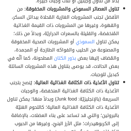
بدلاً من تناول وجبتين أو ثلاث وجبات كبيرة.
تناول العصائر السموذي والمشروبات المخفوقة:
من
الأفضل تجنب المشروبات الغازية المُحلاة ببدائل السكر،
والقهوة، وغيرها من المشروبات ذات القيمة الغذائية
المُنخفضة، والقليلة بالسعرات الحراريّة، وبدلاً من ذلك؛
يمكن تناول
السموذي
أو المشروبات الصحية المخفوقة
والمصنوعة من الحليب والفواكه الطازجة أو المجمدة،
والمُضاف إليها بعض
بذور الكتان
المطحونة، كما أنَّه في
بعض الحالات، قد يوصى بتناول هذه المشروبات السائلة
كبديل للوجبات.
تناول الأغذية ذات الكثافة الغذائية العالية:
يُنصح بتجنب
الأغذية ذات الكثافة الغذائية المنخفضة، والوجبات
السريعة (بالإنجليزيّة: Junk food) وبدلاً منها؛ يمكن تناول
الأغذية ذات الكثافة الغذائية العالية؛ كاللحوم الغنيّة
بالبروتين؛ والتي قد تساعد على بناء العضلات، بالإضافة
إلى الكربوهيدرات؛ مثل الأرز البنيّ، وغيرها من الحبوب