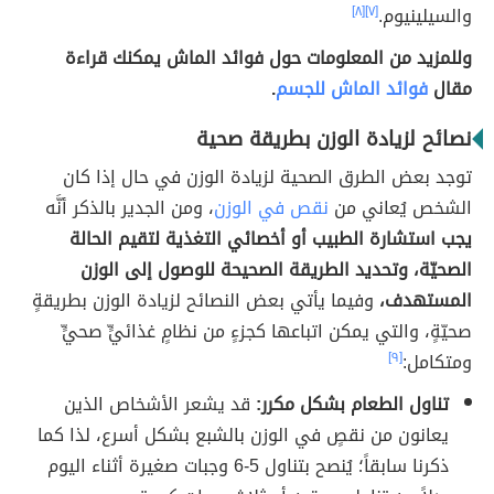
والسيلينيوم.
[٧]
[٨]
وللمزيد من المعلومات حول فوائد الماش يمكنك قراءة
مقال
فوائد الماش للجسم
.
نصائح لزيادة الوزن بطريقة صحية
توجد بعض الطرق الصحية لزيادة الوزن في حال إذا كان
الشخص يُعاني من
نقص في الوزن
، ومن الجدير بالذكر أنَّه
يجب استشارة الطبيب أو أخصائي التغذية لتقيم الحالة
الصحيّة، وتحديد الطريقة الصحيحة للوصول إلى الوزن
المستهدف،
وفيما يأتي بعض النصائح لزيادة الوزن بطريقةٍ
صحيّةٍ، والتي يمكن اتباعها كجزءٍ من نظامٍ غذائيٍّ صحيٍّ
ومتكامل:
[٩]
تناول الطعام بشكل مكرر:
قد يشعر الأشخاص الذين
يعانون من نقصٍ في الوزن بالشبع بشكل أسرع، لذا كما
ذكرنا سابقاً؛ يُنصح بتناول 5-6 وجبات صغيرة أثناء اليوم