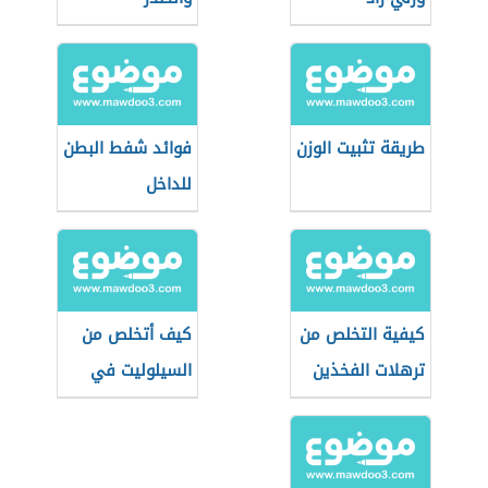
طريقة تثبيت الوزن
فوائد شفط البطن
للداخل
كيفية التخلص من
كيف أتخلص من
ترهلات الفخذين
السيلوليت في
الأرداف