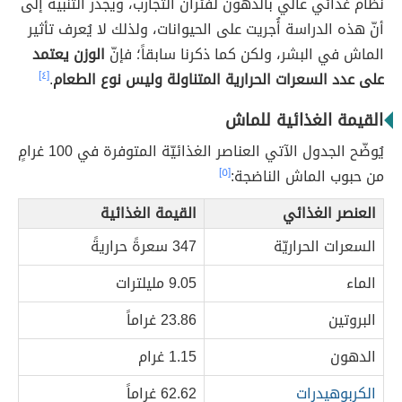
نظام غذائي عالي بالدهون لفئران التجارب، ويجدر التنبيه إلى
أنّ هذه الدراسة أُجريت على الحيوانات، ولذلك لا يُعرف تأثير
الماش في البشر، ولكن كما ذكرنا سابقاً؛ فإنّ
الوزن يعتمد
على عدد السعرات الحرارية المتناولة وليس نوع الطعام
.
[٤]
القيمة الغذائية للماش
يُوضّح الجدول الآتي العناصر الغذائيّة المتوفرة في 100 غرامٍ
من حبوب الماش الناضجة:
[٥]
العنصر الغذائي
القيمة الغذائية
السعرات الحراريّة
347 سعرةً حراريةً
الماء
9.05 مليلترات
البروتين
23.86 غراماً
الدهون
1.15 غرام
الكربوهيدرات
62.62 غراماً