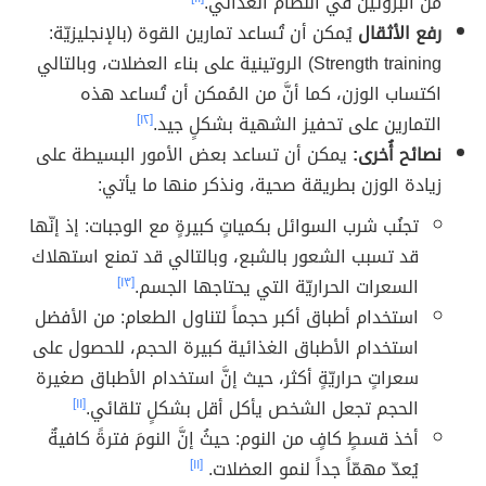
من البروتين في النظام الغذائي.
رفع الأثقال
يُمكن أن تُساعد تمارين القوة (بالإنجليزيّة:
Strength training) الروتينية على بناء العضلات، وبالتالي
اكتساب الوزن، كما أنَّ من المُمكن أن تُساعد هذه
التمارين على تحفيز الشهية بشكلٍ جيد.
[١٢]
نصائح أُخرى:
يمكن أن تساعد بعض الأمور البسيطة على
زيادة الوزن بطريقة صحية، ونذكر منها ما يأتي:
تجنُب شرب السوائل بكمياتٍ كبيرةٍ مع الوجبات: إذ إنّها
قد تسبب الشعور بالشبع، وبالتالي قد تمنع استهلاك
السعرات الحراريّة التي يحتاجها الجسم.
[١٣]
استخدام أطباق أكبر حجماً لتناول الطعام: من الأفضل
استخدام الأطباق الغذائية كبيرة الحجم، للحصول على
سعراتٍ حراريّةٍ أكثر، حيث إنَّ استخدام الأطباق صغيرة
الحجم تجعل الشخص يأكل أقل بشكلٍ تلقائي.
[١١]
أخذ قسطٍ كافٍ من النوم: حيثُ إنَّ النومَ فترةً كافيةٌ
يُعدّ مهمّاً جداً لنمو العضلات.
[١١]