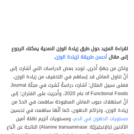
لقراءة المزيد حول طرق زيادة الوزن الصحية يمكنك الرجوع
إلى مقال
أحسن طريقة لزيادة الوزن
.
ولكن من جهةٍ أُخرى، توجد بعض الدراسات التي أشارت إلى
أنَّ تناول الماش قد يُساهم في التخفيف من زيادة الوزن،
فعلى سبيل المثال؛ أشارت دراسةٌ نُشرت في مجلّة Journal
of Functional Foods عام 2020، وأُجريت على الفئران؛ إلى
أنَّ استهلاك حبوب الماش المطبوخة ساهمت في الحدّ من
زيادة الوزن، وتراكم الدهون، كما أنَّها ساهمت في تحسين
مستويات الدهون في الدم
، ومستويات أنزيم ناقلة أمين
الألانين (بالإنجليزيّة: Alanine transaminase)‏ الناتجة عن اتّباع