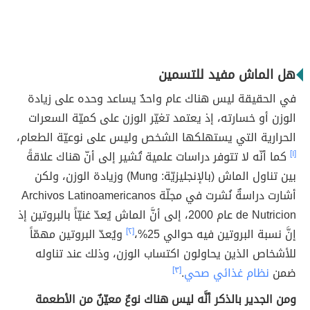
هل الماش مفيد للتسمين
في الحقيقة ليس هناك عام واحدٌ يساعد وحده على زيادة
الوزن أو خسارته، إذ يعتمد تغيّر الوزن على كميّة السعرات
الحرارية التي يستهلكها الشخص وليس على نوعيّة الطعام،
[١]
كما أنّه لا تتوفر دراسات علمية تُشير إلى أنّ هناك علاقةً
بين تناول الماش (بالإنجليزيّة: Mung) وزيادة الوزن، ولكن
أشارت دراسةٌ نُشرت في مجلّة Archivos Latinoamericanos
de Nutricion عام 2000، إلى أنَّ الماش يُعدّ غنيّاً بالبروتين إذ
إنَّ نسبة البروتين فيه حوالي 25%،
[٢]
ويُعدّ البروتين مهمّاً
للأشخاص الذين يحاولون اكتساب الوزن، وذلك عند تناوله
ضمن
نظام غذائي صحي
.
[٣]
ومن الجدير بالذكر أنَّه ليس هناك نوعٌ معيّنٌ من الأطعمة