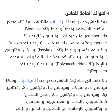
الفوائد العامة للماش
يُعدّ الماش مصدراً جيداً
للبروتينات
، والألياف الغذائيّة، وبعض
المُركبات النشطة بيولوجيّاً (بالإنجليزيّة: Bioactive
compounds)؛ مثل مركبات البوليفينول (بالإنجليزيّة:
Polyphenole)، بما في ذلك فتيكسين (بالإنجليزيّة: Vitexin)،
والأيسوفتيكسين (بالإنجليزيّة: Isovitexin)، واللذان يُعدّان من
البوليفينولات الرئيسيّة، كما يُعدُّ غنيَّاً بالسُكريات المُتعددة
(بالإنجليزيّة: Polysaccharides)، والببتيد (بالإنجليزيّة:
[٦]
Peptides).
بالإضافة إلى ذلك يُعدّ الماش مصدراً جيداً
للفيتامينات
ومنها
فيتامين ك، والفولات، وفيتامين ب1، وفيتامين ب2، وفيتامين
ب3، وفيتامين ب5، وفيتامين ب6، وبعض المعادن؛
كالكالسيوم، والحديد، والمغنيسيوم، والفسفور،
والبوتاسيوم، بالإضافة إلى المنغنيز، والنحاس، والزنك،