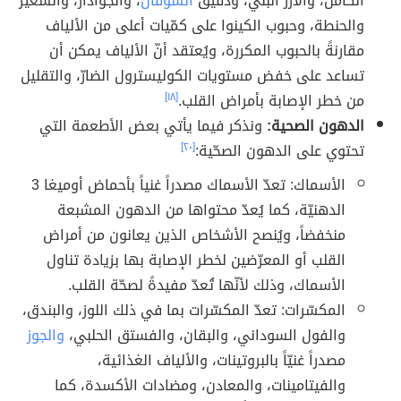
الكامل، والأرز البني، ودقيق
الشوفان
، والجوادار، والشعير
والحنطة، وحبوب الكينوا على كمّيات أعلى من الألياف
مقارنةً بالحبوب المكررة، ويُعتقد أنّ الألياف يمكن أن
تساعد على خفض مستويات الكوليسترول الضارّ، والتقليل
من خطر الإصابة بأمراض القلب.
[١٨]
الدهون الصحية:
ونذكر فيما يأتي بعض الأطعمة التي
تحتوي على الدهون الصحّية:
[٢٠]
الأسماك: تعدّ الأسماك مصدراً غنياً بأحماض أوميغا 3
الدهنيّة، كما يُعدّ محتواها من الدهون المشبعة
منخفضاً، ويُنصح الأشخاص الذين يعانون من أمراض
القلب أو المعرّضين لخطر الإصابة بها بزيادة تناول
الأسماك، وذلك لأنّها تُعدّ مفيدةً لصحّة القلب.
المكسّرات: تعدّ المكسّرات بما في ذلك اللوز، والبندق،
والفول السوداني، والبقان، والفستق الحلبي،
والجوز
مصدراً غنيّاً بالبروتينات، والألياف الغذائية،
والفيتامينات، والمعادن، ومضادات الأكسدة، كما