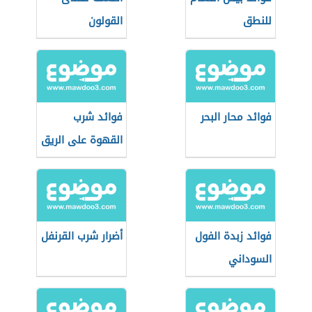
للنطق
القولون
فوائد محار البحر
فوائد شرب
القهوة على الريق
فوائد زبدة الفول
أضرار شرب القرنفل
السوداني