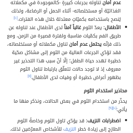
عدم أمان
تناوله بجرعات كبيرةٍ -كالموجودة في مكملاته
الغذائيّة أو مستخلصاته- أثناء الحمل أو الرضاعة، ولذلك
يُنصح باستخدامه بكميّاتٍ معتدلة خلال هذه الفترات.
[١٠]
الأطفال:
يعدّ الثوم
غالباً آمناً
لدى الأطفال عند تناوله عن
طريق الفم بكمّيات مناسبة ولفترة قصيرة من الزمن، ومع
ذلك فإنّه
يحتمل عدم أمان
تناول مكملاته أو مستخلصاته،
فقد تؤدّي الجرعات العالية من الثوم إلى مشاكل صحّية
خطيرة تهدد حياة الطفل؛ إلّا أنّ سبب هذا التحذير غير
معروف إذ لا توجد حالات تتعلّق بارتباط تناول الثوم
بظهور أعراض خطيرة أو وفيات لدى الأطفال.
[١١]
محاذير استخدام الثوم
يحذّر من استخدام الثوم في بعض الحالات، ونذكر منها ما
يأتي:
[١٠]
[٩]
اضطرابات النزيف:
قد يؤدّي تاول الثوم وخاصةً الثوم
الطازج إلى زيادة خطر
النزيف
للأشخاص المعرّضين لذلك.