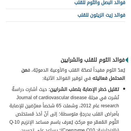
فوائد البصل والثوم للقلب
فوائد زيت الزيتون للقلب
فوائد الثوم للقلب والشرايين
يُعدّ الثوم مفيداً لصحّة القلب والأوعية الدمويّة، ف
من
المحتمل فعاليته
في توقير الفوائد الآتية:
تقليل خطر الإصابة بتصلب الشرايين:
حيث أشارت دراسةٌ
نُشرت في مجلة Journal of cardiovascular disease
research عام 2012، وشملت 65 شخصاً معرّضين للإصابة
بأمراض القلب بدرجةٍ متوسطة؛ إلى أنّ أخذ مُستخلص
الثّوم المُعمّر مع مركبٌ يُعرف باسم مساعد الإنزيم Q-10
(بالإنجليزية: Coenzyme Q10)؛ يساعد على تحسين