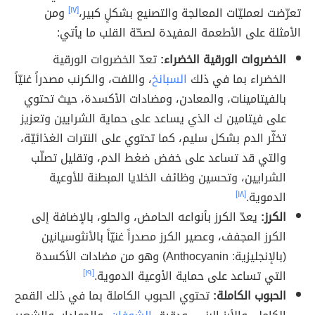
تعرّضت لعمليّات المعالجة والتصنيع بشكلٍ كبير،
[١٧]
ومن
الأمثلة على الأطعمة المفيدة لصحّة القلب ما يأتي:
الخضروات الورقية الخضراء:
تعدّ الخضروات الورقية
الخضراء بما في ذلك
السبانخ
، واللفت، والكرنب مصدراً غنيّاً
بالفيتامينات، والمعادن، ومضادات الأكسدة، حيث تحتوي
على فيتامين ك الذي يساعد على حماية الشرايين وتعزيز
تخثّر الدم بشكل سليم، كما تحتوي على النترات الغذائيّة،
والتي قد تساعد على خفض ضغط الدم، وتقليل تصلّب
الشرايين، وتحسين وظائف الخلايا المبطنة للأوعية
الدموية.
[١٨]
الكرز:
يعدّ الكرز بأنواعه الحامض، والحلو، بالإضافة إلى
الكرز المجفف، وعصير الكرز مصدراً غنيّاً بالأنثوسيانين
(بالإنجليزية: Anthocyanin) وهو من مضادات الأكسدة
التي تساعد على حماية الأوعية الدموية.
[١٩]
الحبوب الكاملة:
تحتوي الحبوب الكاملة بما في ذلك القمح