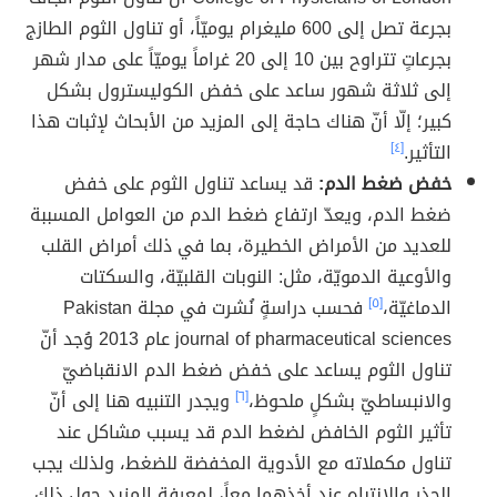
بجرعة تصل إلى 600 مليغرام يوميّاً، أو تناول الثوم الطازج
بجرعاتٍ تتراوح بين 10 إلى 20 غراماً يوميّاً على مدار شهر
إلى ثلاثة شهور ساعد على خفض الكوليسترول بشكل
كبير؛ إلّا أنّ هناك حاجة إلى المزيد من الأبحاث لإثبات هذا
التأثير.
[٤]
خفض ضغط الدم:
قد يساعد تناول الثوم على خفض
ضغط الدم، ويعدّ ارتفاع ضغط الدم من العوامل المسببة
للعديد من الأمراض الخطيرة، بما في ذلك أمراض القلب
والأوعية الدمويّة، مثل: النوبات القلبيّة، والسكتات
الدماغيّة،
[٥]
فحسب دراسةٍ نُشرت في مجلة Pakistan
journal of pharmaceutical sciences عام 2013 وُجد أنّ
تناول الثوم يساعد على خفض ضغط الدم الانقباضيّ
والانبساطيّ بشكلٍ ملحوظ،
[٦]
ويجدر التنبيه هنا إلى أنّ
تأثير الثوم الخافض لضغط الدم قد يسبب مشاكل عند
تناول مكملاته مع الأدوية المخفضة للضغط، ولذلك يجب
الحذر والانتباه عند أخذهما معاً، لمعرفة المزيد حول ذلك