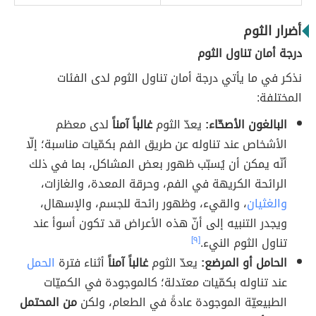
أضرار الثوم
درجة أمان تناول الثوم
نذكر في ما يأتي درجة أمان تناول الثوم لدى الفئات
المختلفة:
البالغون الأصحّاء:
يعدّ الثوم
غالباً آمناً
لدى معظم
الأشخاص عند تناوله عن طريق الفم بكمّيات مناسبة؛ إلّا
أنّه يمكن أن يُسبّب ظهور بعض المشاكل، بما في ذلك
الرائحة الكريهة في الفم، وحرقة المعدة، والغازات،
والغثيان
، والقيء، وظهور رائحة للجسم، والإسهال،
ويجدر التنبيه إلى أنّ هذه الأعراض قد تكون أسوأ عند
تناول الثوم النيء.
[٩]
الحامل أو المرضع:
يعدّ الثوم
غالباً آمناً
أثناء فترة
الحمل
عند تناوله بكمّيات معتدلة؛ كالموجودة في الكميّات
الطبيعيّة الموجودة عادةً في الطعام، ولكن
من المحتمل