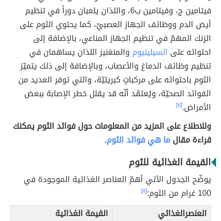
فيتامين ج، وفيتامين ب6، واللذان يلعبان دوراً في تنظيم
أيض الدم ووظائف الجهاز العصبيّ، كما يحتوي الثوم على
الزنك المهمّ في تنظيم الجهاز المناعي، بالإضافة إلى
احتوائه على
السيلينيوم
والمنغنيز اللذان يساهمان في
تنظيم وظائف الدماغ والأعصاب، وبالإضافة إلى ذلك يتميّز
الثوم باحتوائه على مركباتٍ كبريتيّة، والتي توفر العديد من
الفوائد الصحيّة، ويُعتقَد أنّه قد يقلل خطر الإصابة ببعض
الأمراض.
[٧]
وللاطلاع على المزيد من المعلومات حول فوائد الثوم يمكنك
قراءة مقال
ما هي فوائد الثوم
.
القيمة الغذائية للثوم
يوضّح الجدول الآتي أهمّ العناصر الغذائية الموجودة في
100 غرام من الثوم:
[٨]
العنصرالغذائي
القيمة الغذائية