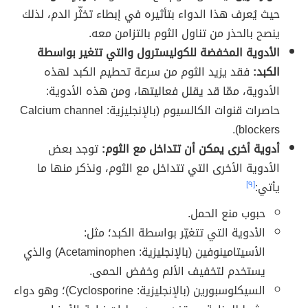
حيث يُعرف هذا الدواء بتأثيره في إبطاء تخثّر الدم، لذلك
ينصح بالحذر من تناول الثوم بالتزامن معه.
الأدوية المخفضة للكوليسترول والتي تتغير بواسطة
الكبد:
فقد يزيد الثوم من سرعة تحطيم الكبد لهذه
الأدوية، ممّا قد يقلل فعاليتها، ومن هذه الأدوية:
حاصرات قنوات الكالسيوم (بالإنجليزية: Calcium channel
blockers).
أدوية أخرى يمكن أن تتداخل مع الثوم:
توجد بعض
الأدوية الأخرى التي تتداخل مع الثوم، ونذكر منها ما
يأتي:
[٩]
حبوب منع الحمل.
الأدوية التي تتغيّر بواسطة الكبد؛ مثل:
الأسيتامينوفين (بالإنجليزية: Acetaminophen) والذي
يستخدم لتخفيف الألم وخفض الحمى.
السيكلوسبورين (بالإنجليزية: Cyclosporine)؛ وهو دواء