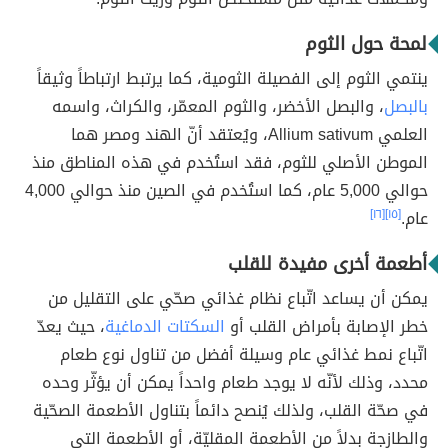
لمحة حول الثوم
ينتمي الثوم إلى الفصيلة الثومية، كما يرتبط ارتباطاً وثيقاً
بالبصل
، والبصل الأخضر، والثوم المعمّر، والكراث، واسمه
العلمي Allium sativum، ويُعتقد أنّ الهند ومصر هما
الموطن الأصلي للثوم، فقد استُخدم في هذه المناطق منذ
حوالي 5,000 عام، كما استُخدم في الصين منذ حوالي 4,000
عام.
[١٥]
[١٦]
أطعمة أخرى مفيدة للقلب
يمكن أن يساعد اتّباع نظام غذائي صحّي على التقليل من
خطر الإصابة بأمراض القلب أو
السكتات الدماغية
، حيث يعدّ
اتّباع نمط غذائي عام وسيلة أفضل من تناول نوع طعام
محدد، وذلك لأنّه لا يوجد طعام واحداً يمكن أن يؤثّر وحده
في صحّة القلب، ولذلك يُنصح دائماً بتناول الأطعمة الصحّية
والطازجة بدلاً من الأطعمة المقليّة، أو الأطعمة التي