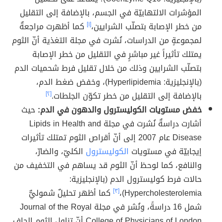
المؤشرات الالتهابيّة في الجسم، بالإضافة إلى التقليل
من خطر الإصابة بتصلّب الشرايين،
[١]
كما أظهرت مراجعةٌ
لمجموعةٍ من الدراسات، نُشرت في مجلة التغذية أنّ الثوم
يمتلك تأثيراً غير مباشرٍ في التقليل من خطر الإصابة
بتصلّب الشرايين وذلك من خلال تقليل فرط شحميات الدم
(بالإنجليزية: Hyperlipidemia)، وخفض ضغط الدم،
بالإضافة إلى التقليل من خطر تكوّن الجلطات.
[٢]
خفض مستويات الكوليسترول والدهون في الدم:
حيث
أشارت دراسةٌ نُشرت في مجلة Lipids in Health and
Disease عام 2007 إلى أنّ أقراص الثوم تمتلك تأثيرات
إيجابيّة في مستويات
الكوليسترول
الكليّ، والضارّ،
والنافع، كما لوحظ أنّ الثوم قد يساهم في التخفيف من
حالات فرط كوليسترول الدم (بالإنجليزية:
Hypercholesterolemia)،
[٣]
كما أظهر تحليلٌ شموليٌّ
شمل 16 دراسةً، ونُشر في مجلة Journal of the Royal
College of Physicians of London أنّ تناول الثوم الجاف