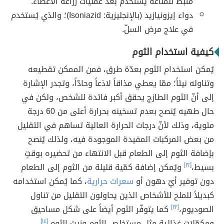
مثبط للمناعة يستخدم بعد عمليات زراعة الأعضاء.
دواء إيزونيازيد (بالإنجليزية: Isoniazid)؛ والذي يُستخدم
في علاج مرض السلّ.
كيفية استخدام الثوم
يُمكن استخدام الثوم بعدّة طرق، فمن الممكن تقطيعه
وتناوله نيئاً؛ ممّا يعطي مذاقاً لاذعاً وحادّاً، وتجدر الإشارة
إلى أنّ الثوم الطازج يحقق أكبر فائدة للشخص، ولكن في
حال طهيه يُنصح بعدم تسخينه بحرارة أعلى من 60 درجة
مئوية، وذلك لأنّ درجات الحرارة العالية تساهم في التقليل
من بعض المركبات المفيدة الموجودة فيه، ولذلك يُنصح
بإضافة الثوم إلى الطعام قبل الانتهاء من تحضيره بوقتٍ
بسيط،
[١٢]
ويُمكن إضافة كمّية قليلة من الثوم إلى الطعام
دون توفير أيّ دهون أو
سعرات حرارية
، كما يُمكن استخدامه
كبديلاً للملح للأشخاص الذين يحاولون التقليل من تناول
الصوديوم،
[١٣]
كما يتوفّر الثوم أيضاً على شكل مساحيق
ومكمّلات غذائية مثل مستخلص الثوم وزيت الثوم.
[١٤]