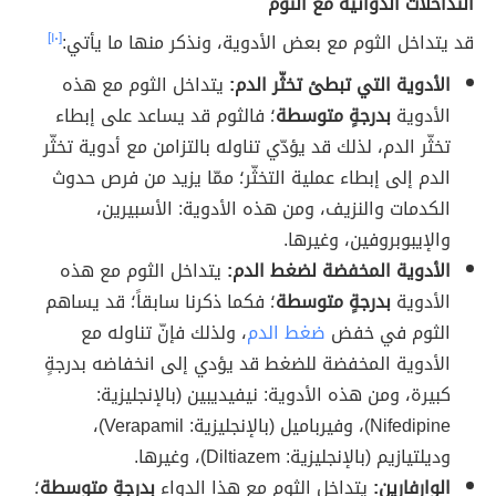
التداخلات الدوائية مع الثوم
قد يتداخل الثوم مع بعض الأدوية، ونذكر منها ما يأتي:
[١٠]
الأدوية التي تبطئ تخثّر الدم:
يتداخل الثوم مع هذه
الأدوية
بدرجةٍ متوسطة
؛ فالثوم قد يساعد على إبطاء
تخثّر الدم، لذلك قد يؤدّي تناوله بالتزامن مع أدوية تخثّر
الدم إلى إبطاء عملية التخثّر؛ ممّا يزيد من فرص حدوث
الكدمات والنزيف، ومن هذه الأدوية: الأسبيرين،
والإيبوبروفين، وغيرها.
الأدوية المخفضة لضغط الدم:
يتداخل الثوم مع هذه
الأدوية
بدرجةٍ متوسطة
؛ فكما ذكرنا سابقاً؛ قد يساهم
الثوم في خفض
ضغط الدم
، ولذلك فإنّ تناوله مع
الأدوية المخفضة للضغط قد يؤدي إلى انخفاضه بدرجةٍ
كبيرة، ومن هذه الأدوية: نيفيديبين (بالإنجليزية:
Nifedipine)، وفيرباميل (بالإنجليزية: Verapamil)‏،
وديلتيازيم (بالإنجليزية: Diltiazem)‏، وغيرها.
الوارفارين:
يتداخل الثوم مع هذا الدواء
بدرجةٍ متوسطة
؛