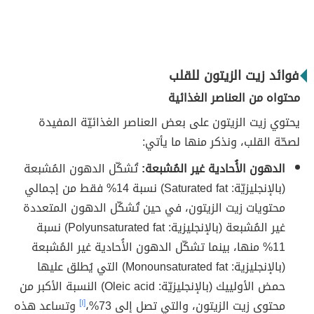
فوائد زيت الزيتون للقلب
محتواه من العناصر الغذائية
يحتوي زيت الزيتون على بعض العناصر الغذائيّة المفيدة
لصحّة القلب، ونذكر منها ما يأتي:
الدهون الأُحادية غير المُشبعة:
تُشكّل الدهون المُشبعة
(بالإنجليزيّة: Saturated fat) نسبة 14% فقط من إجمالي
محتويات زيت الزيتون، في حين تُشكّل الدهون المتعددة
غير المُشبعة (بالإنجليزية: Polyunsaturated fat) نسبة
11% منها، بينما تشكّل الدهون الأُحادية غير المُشبعة
(بالإنجليزية: Monounsaturated fat) التي يُطلق عليها
حمض الأولييك (بالإنجليزيّة: Oleic acid) النسبة الأكبر من
محتوى زيت الزيتون، والتي تصل إلى 73%،
[١]
وتساعد هذه