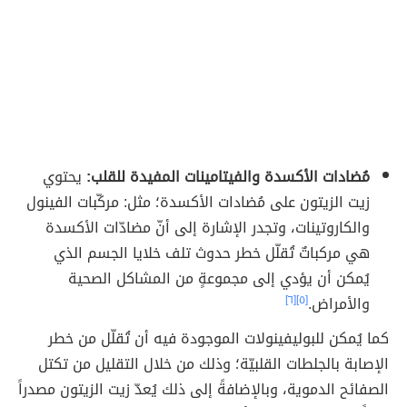
مُضادات الأكسدة والفيتامينات المفيدة للقلب:
يحتوي
زيت الزيتون على مُضادات الأكسدة؛ مثل: مركّبات الفينول
والكاروتينات، وتجدر الإشارة إلى أنّ مضادّات الأكسدة
هي مركباتٌ تُقلّل خطر حدوث تلف خلايا الجسم الذي
يُمكن أن يؤدي إلى مجموعةٍ من المشاكل الصحية
والأمراض.
[٥]
[٦]
كما يُمكن للبوليفينولات الموجودة فيه أن تُقلّل من خطر
الإصابة بالجلطات القلبيّة؛ وذلك من خلال التقليل من تكتل
الصفائح الدموية، وبالإضافةً إلى ذلك يُعدّ زيت الزيتون مصدراً