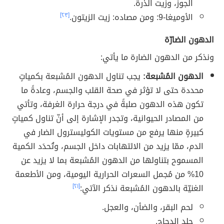
الجوز، وزيت الذرة.
الأوميغا-9: ومن مصاده: زيت الزيتون.
[٢٣]
الدهون الضارّة
ونذكر من الدهون الضارة ما يأتي:
الدهون المُشبعة:
يجب تناول الدهون المُشبعة بكمياتٍ
محددة حتى لا تؤثر في صحة القلب والجسم، وعادةً ما
تكون هذه الدهون صلبةً في درجة حرارة الغرفة، وتأتي
من المصادر الحيوانية، وتجدر الإشارة إلى أنّ تناول كمياتٍ
كبيرةٍ منها يرفع من مستويات الكوليسترول الضار في
الدم، ممّا يزيد من الالتهابات داخل الجسم، وتُحدَد الكمية
المسموح بتناولها من الدهون المُشبعة بما لا يزيد عن
10% من مُجمل السعرات الحرارية اليومية، ومن الأطعمة
الغنيّة بالدهون المُشبعة نذكر الآتي:
[٢١]
لحم البقر، والضأن، والعجل.
جلد الدجاج.