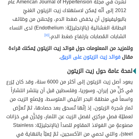
نُشرت في مجلّة American Journal of Hypertension عام
2012 إلى أنّه يُمكن لاستهلاك زيت الزيتون الغنيّ
بالبوليفينول أن يخفض ضغط الدم، ويُحسّن من وظائف
البطانة الغشائية (بالإنجليزيّة: Endothelium)‏ لدى النساء
الشابات المُصابات بارتفاع ضغط الدم،
[١٥]
وللمزيد من المعلومات حول فوائد زيت الزيتون يُمكنك قراءة
مقال
فوائد زيت الزيتون على الريق
.
لمحة عامة حول زيت الزيتون
يعود أصل زيت الزيتون إلى أكثر من 6000 سنة، وقد كان يُزرع
في كلٍّ من إيران، وسوريا، وفلسطين قبل أن ينتشر انتشاراً
واسعاً في منطقة البحر الأبيض المتوسط، ويُصنَع الزيت من
ثمار شجرة الزيتون، إذ إنّها تُسحق بعد حصادها، ثمّ تُعرَّض
لعمليّة فصلٍ مركزي لفصل الزيت عن الثمار، ويُخزَّن في خزانات
مصنوعةٍ من الفولاذ المقاوم للصدأ (بالإنجليزيّة: Stainless
steel)، والتي تحمي من الأكسجين، ثمّ يُعبّأ بالنهاية في