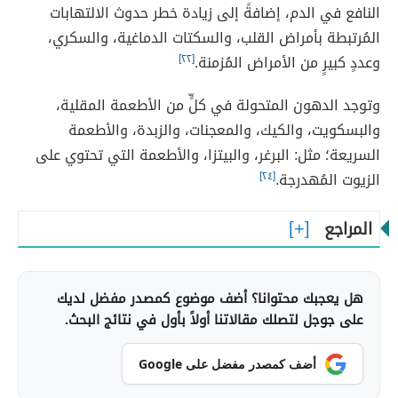
النافع في الدم، إضافةً إلى زيادة خطر حدوث الالتهابات
المُرتبطة بأمراض القلب، والسكتات الدماغية، والسكري،
وعددٍ كبيرٍ من الأمراض المُزمنة.
[٢٢]
وتوجد الدهون المتحولة في كلٍّ من الأطعمة المقلية،
والبسكويت، والكيك، والمعجنات، والزبدة، والأطعمة
السريعة؛ مثل: البرغر، والبيتزا، والأطعمة التي تحتوي على
الزيوت المُهدرجة.
[٢٤]
المراجع
هل يعجبك محتوانا؟ أضف موضوع كمصدر مفضل لديك
على جوجل لتصلك مقالاتنا أولاً بأول في نتائج البحث.
أضف كمصدر مفضل على Google