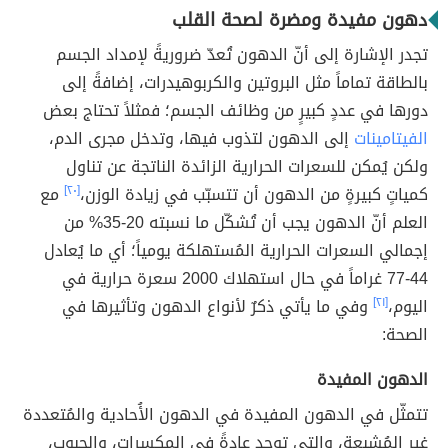
دهون مفيدة ومضرة لصحة القلب
تجدر الإشارة إلى أنّ الدهون تُعدّ ضروريةً لإمداد الجسم
بالطاقة تماماً مثل البروتين والكربوهيدرات، إضافةً إلى
دورها في عددٍ كبيرٍ من وظائف الجسم؛ فمثلاً تحتاج بعض
الفيتامينات
إلى الدهون لتذوب فيها، وتدخل مجرى الدم،
ولكن يُمكن للسعرات الحرارية الزائدة الناتجة عن تناول
كمياتٍ كبيرةٍ من الدهون أن تتسبّب في زيادة الوزن،
[٢٠]
مع
العلم أنّ الدهون يجب أن تُشكّل ما نسبته 20-35% من
إجمالي السعرات الحرارية المُستهلكة يومياً؛ أي ما يُعادل
44-77 غراماً في حال استهلاك 2000 سعرة حرارية في
اليوم،
[٢١]
وفي ما يأتي ذكرٌ لأنواع الدهون وتأثيرها في
الصحة:
الدهون المفيدة
تتمثّل في الدهون المفيدة في الدهون الأُحادية والمُتعددة
غير المُشبعة، والتي توجد عادةً في المكسرات، والحبوب،