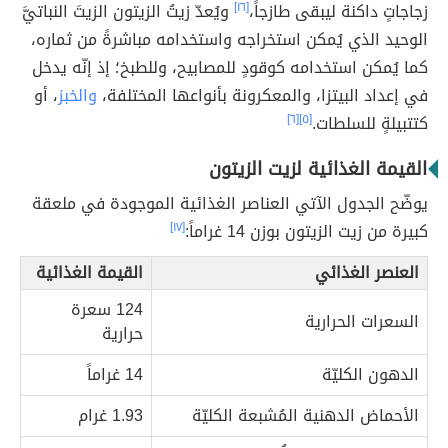
زجاجاتٍ داكنة ليبقى طازجاً،
[١٦]
ويُعدّ زيتُ الزيتون الزيتَ النباتيَّ
الوحيد الذي يُمكن استخراجه واستخدامه مباشرةً من ثماره،
كما يُمكن استخدامه كوقودٍ للمصابيح، وللطبخ؛ إذ إنّه يدخل
في إعداد البيتزا، والمعكرونة بأنواعها المختلفة،
والخبز
، أو
كتتبيلةٍ للسلطات.
[٥]
[٦]
القيمة الغذائية لزيت الزيتون
يوضّح الجدول الآتي العناصر الغذائية الموجودة في ملعقة
كبيرة من زيت الزيتون بوزن 14 غراماً:
[١٧]
العنصر الغذائي
القيمة الغذائية
124 سعرة
السعرات الحرارية
حرارية
الدهون الكليّة
14 غراماً
الأحماض الدهنية المُشبعة الكليّة
1.93 غرام