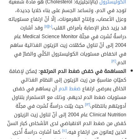
الكوليسترول
(بالإنجليزية: Cholesterol) هو مادةٌ شمعيةٌ
توجد في الدم، وتساعد الجسمَ على بناء خلايا جديدة،
وعزل الأعصاب، وإنتاج الهرمونات، إلّا أنّ ارتفاع مستوياته
قد يزيد خطر الإصابة بأمراض القلب،
[١٠]
[١١]
وقد أشارت
دراسةٌ نُشرت في مجلّة Medical Science Monitor عام
2004 إلى أنّ تناول مكمّلات زيت الزيتون الغذائية ساهم
في انخفاض مستويات الكوليسترول الكلّي والضارّ في
الدم.
[١٢]
المساهمة في خفض ضغط الدم المرتفع:
يُمكن لإضافة
كميّاتٍ مناسبةٍ من زيت الزيتون إلى النظام الغذائي
الخاصّ بمرضى ارتفاع
ضغط الدم
أن يساهم في خفض
مستويات ضغط الدم لديهم، وذلك مع الاستمرار بتناول
أدويتهم بانتظام،
[١٣]
حيث بيّنت دراسةٌ نُشرت في مجلّة
Clinical Nutrition عام 2004 إلى أنّ تناول زيت الزيتون
خَفض من ضغط الدم الانقباضي لدى الأشخاص كبار السنّ
الذين يُعانون من ارتفاعٍ فيه،
[١٤]
كما أشارت دراسةٌ أُخرى