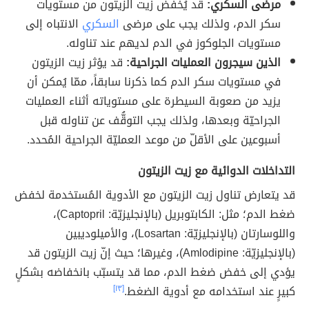
مرضى السكري:
قد يُخفض زيت الزيتون من مستويات
سكر الدم، ولذلك يجب على مرضى
السكري
الانتباه إلى
مستويات الجلوكوز في الدم لديهم عند تناوله.
الذين سيجرون العمليات الجراحية:
قد يؤثر زيت الزيتون
في مستويات سكر الدم كما ذكرنا سابقاً، ممّا يُمكن أن
يزيد من صعوبة السيطرة على مستوياته أثناء العمليات
الجراحيّة وبعدها، ولذلك يجب التوقُّف عن تناوله قبل
أسبوعين على الأقلّ من موعد العمليّة الجراحية المُحدد.
التداخلات الدوائية مع زيت الزيتون
قد يتعارض تناول زيت الزيتون مع الأدوية المُستخدمة لخفض
ضغط الدم؛ مثل: الكابتوبريل (بالإنجليزيّة: Captopril)،
واللوسارتان (بالإنجليزيّة: Losartan)، والأميلوديبين
(بالإنجليزيّة: Amlodipine)، وغيرها؛ حيث إنّ زيت الزيتون قد
يؤدي إلى خفض ضغط الدم، مما قد يتسبّب بانخفاضه بشكلٍ
كبيرٍ عند استخدامه مع أدوية الضغط.
[١٣]