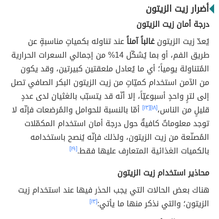
أضرار زيت الزيتون
درجة أمان زيت الزيتون
يُعدّ زيت الزيتون
غالباً آمناً
عند تناوله بكمياتٍ مناسبةٍ عن
طريق الفم، أو بما يُشكّل 14% من إجمالي السعرات الحرارية
المُتناولة يومياً؛ أي ما يُعادل ملعقتين كبيرتين، وقد يكون
من الآمن استخدام كميّاتٍ من زيت الزيتون البكر الصافي تصل
إلى لترٍ واحدٍ أسبوعيّاً، إلا أنّه قد يتسبّب بالغثيان لدى عددٍ
قليلٍ من الناس،
[١٨]
[١٣]
أمّا بالنسبة للحوامل والمُرضعات فإنّه لا
توجد معلوماتٌ كافيةٌ حول درجة أمان استخدام المكمّلات
المُصنّعة من زيت الزيتون، ولذلك فإنّه يُنصح باستخدامه
بالكميات الغذائية المتعارف عليها فقط.
[١٩]
محاذير استخدام زيت الزيتون
هناك بعض الحالات التي يجب الحذر فيها عند استخدام زيت
الزيتون؛ والتي نذكر منها ما يأتي:
[١٣]