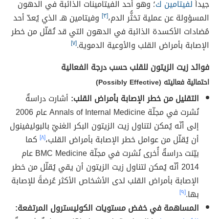
جيداً
لفيتامين ك
؛ وهو أحد الفيتامينات الذائبة في الدهون
المسؤولة عن عملية تخثُّر الدم،
[٣]
وفيتامين هـ الذي يُعدّ أحد
مُضادات الأكسدة الذائبة في الدهون التي قد تُقلّل من خطر
الإصابة بأمراض القلب والأوعية الدموية.
[٧]
فوائد زيت الزيتون للقلب حسب درجة الفعالية
احتمالية فعاليته (Possibly Effective)
التقليل من خطر الإصابة بأمراض القلب:
أشارت دراسةٌ
نُشرت في مجلّة Annals of Internal Medicine عام 2006
إلى أنّه يُمكن لتناول زيت الزيتون البكر الغنيّ بالبوليفينول
أن يُقلّل من عوامل خطر الإصابة بأمراض القلب،
[٨]
كما
بيّنت دراسةٌ أُخرى نُشرت في مجلّة BMC Medicine عام
2014 أنّه يُمكن لتناول زيت الزيتون أن يقي يُقلّل من خطر
الإصابة بأمراض القلب لدى الأشخاص الأكثر عُرضةً للإصابة
بها.
[٩]
المساهمة في خفض مستويات الكوليسترول المرتفعة: