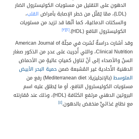
الدهون على التقليل من مستويات الكوليسترول الضار
(LDL)، ممّا يُقلّل من خطر الإصابة بأمراض
القلب
،
والسكتات الدماغية، كما أنّها قد تزيد من مستويات
الكوليسترول النافع (HDL).
[٢]
[٣]
وقد أشارت دراسةٌ نُشرت في مجلّة American Journal of
Clinical Nutrition، والتي أُجريت على عددٍ من الذكور صغار
السنُ والأصحاء إلى أنّ تناول كمياتٍ عاليةٍ من الأحماض
الدهنية الأُحادية غير المُشبعة ضمن
حمية البحر الأبيض
المتوسط
(بالإنجليزية: Mediterranean diet) رفع من
مستويات الكوليسترول النافع، أو ما يُطلق عليه اسم
البروتين الدهني مرتفع الكثافة (HDL)، وذلك عند مُقارنته
مع نظامٍ غذائيٍّ منخفض بالدهون.
[٤]