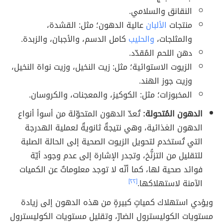
النقانق والسلامي.
منتجات
الألبان
عالية الدهون؛ مثل: القشدة،
والمثلجات،
والحليب
كامل الدسم، والأجبان، والزبدة.
دهن اللحم المُقدّد.
الزيوت الاستوائية؛ مثل: زيت النخيل، وزيت نواة النخيل،
وزيت جوز الهند.
المخبوزات؛ مثل: الكوكيز، والمعجنات، والكروسان.
الدهون المُتحولة:
تُعدّ الدهون المتحوّلة من أسوأ أنواع
الدهون الغذائية، وهي نتيجةٌ ثانويةٌ لعملية الهدرجة
التي تُستخدم لتحويل الزيوت الصحية إلى الحالة الصلبة
للتقليل من التزنُّخ، وتجدر الإشارة إلى عدم وجود أيّة
فوائد صحية لها، كما أنّه لا توجد معلوماتٌ عن الكميات
الآمنة لاستهلاكها.
[٢٢]
ويؤدي استهلاك كمياتٍ كبيرةٍ من هذه الدهون إلى زيادة
مستويات الكوليسترول الضارّ، وتقليل مستويات الكوليسترول