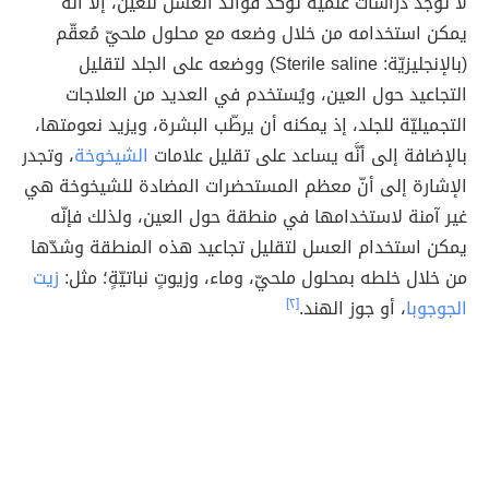
لا توجد دراسات علمية تؤكد فوائد العسل للعين، إلا أنّه
يمكن استخدامه من خلال وضعه مع محلول ملحيّ مُعقّم
(بالإنجليزيّة: Sterile saline) ووضعه على الجلد لتقليل
التجاعيد حول العين، ويُستخدم في العديد من العلاجات
التجميليّة للجلد، إذ يمكنه أن يرطّب البشرة، ويزيد نعومتها،
بالإضافة إلى أنَّه يساعد على تقليل علامات
الشيخوخة
، وتجدر
الإشارة إلى أنّ معظم المستحضرات المضادة للشيخوخة هي
غير آمنة لاستخدامها في منطقة حول العين، ولذلك فإنّه
يمكن استخدام العسل لتقليل تجاعيد هذه المنطقة وشدّها
من خلال خلطه بمحلول ملحيّ، وماء، وزيوتٍ نباتيّةٍ؛ مثل:
زيت
الجوجوبا
، أو جوز الهند.
[٢]