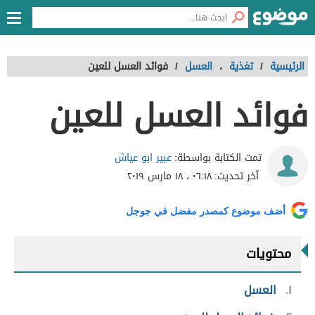
الرئيسية
/
تغذية
،
العسل
/
فوائد العسل للعين
فوائد العسل للعين
عبير ابو عياش
تمت الكتابة بواسطة:
آخر تحديث:
٠٦:١٨ ، ١٨ مارس ٢٠١٩
أضف موضوع كمصدر مفضل في جوجل
محتويات
١
العسل