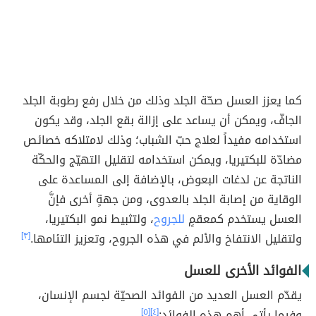
كما يعزز العسل صحّة الجلد وذلك من خلال رفع رطوبة الجلد
الجافّ، ويمكن أن يساعد على إزالة بقع الجلد، وقد يكون
استخدامه مفيداً لعلاج حبّ الشباب؛ وذلك لامتلاكه خصائص
مضادّة للبكتيريا، ويمكن استخدامه لتقليل التهيّج والحكّة
الناتجة عن لدغات البعوض، بالإضافة إلى المساعدة على
الوقاية من إصابة الجلد بالعدوى، ومن جهةٍ أخرى فإنَّ
العسل يستخدم كمعقمٍ
للجروح
، ولتثبيط نمو البكتيريا،
ولتقليل الانتفاخ والألم في هذه الجروح، وتعزيز التئامها.
[٣]
الفوائد الأخرى للعسل
يقدّم العسل العديد من الفوائد الصحيّة لجسم الإنسان،
وفيما يأتي أهم هذه الفوائد:
[٤]
[٥]