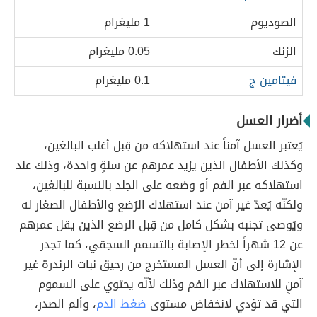
الصوديوم
1 مليغرام
الزنك
0.05 مليغرام
فيتامين ج
0.1 مليغرام
أضرار العسل
يُعتبر العسل آمناً عند استهلاكه من قِبل أغلب البالغين،
وكذلك الأطفال الذين يزيد عمرهم عن سنةٍ واحدة، وذلك عند
استهلاكه عبر الفم أو وضعه على الجلد بالنسبة للبالغين،
ولكنّه يُعدّ غير آمن عند استهلاك الرُضع والأطفال الصغار له
ويُوصى تجنبه بشكل كامل من قِبل الرضع الذين يقل عمرهم
عن 12 شهراً لخطر الإصابة بالتسمم السجقي، كما تجدر
الإشارة إلى أنّ العسل المستخرج من رحيق نبات الرندرة غير
آمنٍ للاستهلاك عبر الفم وذلك لأنّه يحتوي على السموم
التي قد تؤدي لانخفاض مستوى
ضغط الدم
، وألم الصدر،