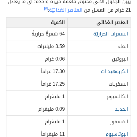
يبيّن الجدول الآتي محتوى ملعقة كبيرة واحدة؛ أي ما يعادل
21 غرام من العسل من
العناصر الغذائيّة
:
[٧]
العنصر الغذائي
الكمية
السعرات الحراريّة
64 سُعرةً حراريةً
الماء
3.59 مليلترات
البروتين
0.06 غرام
الكربوهيدرات
17.30 غراماً
السكريات
17.25 غراماً
الكالسيوم
1 مليغرام
الحديد
0.09 مليغرام
الفسفور
1 مليغرام
البوتاسيوم
11 مليغراماً