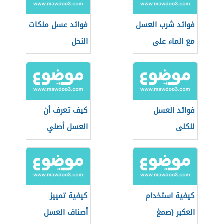
فوائد شرب العسل
فوائد عسل ملكات
مع الماء على
النحل
الريق
فوائد العسل
كيف تعرف أن
للكلى
العسل أصلي
كيفية استخدام
كيفية تمييز
العكبر (صمغ
أصناف العسل