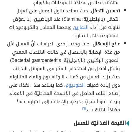
امتلاكه خصائص مضادّة للسرطانات والأورام.
تحسين التحمّل:
حيث يساعد تناول العسل على تعزيز
التحمّل (بالإنجليزيّة: Stamina) عند الرياضيين، إذ يعوّض
تناوله قبل أداء
التمارين
وبعدها المعادن والكربوهيدرات
المفقودة خلال التمارين.
علاج الإسهال:
حيث وجدت إحدى الدراسات أنَّ العسل قلّل
من مدّة الإصابة بالإسهال في حالات الالتهاب المعدي
المعوي البكتيري (بالإنجليزيّة: Bacterial gastroenteritis)
بشكلٍ أفضل من استخدام السكر في السوائل البديلة،
حيث يزيد العسل من كميات البوتاسيوم والماء المتناولة
دون زيادة كميات
الصوديوم
، كما يساعد هذا الغذاء على
إصلاح التلف الحاصل في الأنسجة المخاطيّة في الأمعاء،
ويحفز نمو أنسجةٍ جديدةٍ، بالإضافة إلى اعتباره عاملاً
مضادّاً للالتهابات.
[٦]
القيمة الغذائيّة للعسل