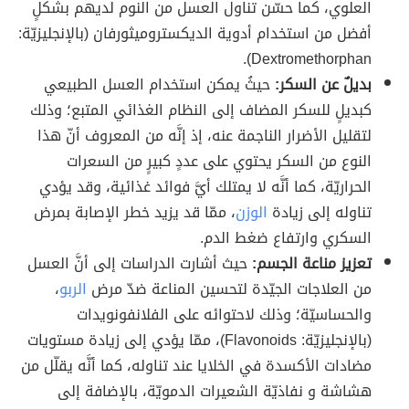
العلوي، كما حسّن تناول العسل من النوم لديهم بشكلٍ
أفضل من استخدام أدوية الديكستروميثورفان (بالإنجليزيّة:
Dextromethorphan).
بديلٌ عن السكر:
حيثُ يمكن استخدام العسل الطبيعي
كبديلٍ للسكر المضاف إلى النظام الغذائي المتبع؛ وذلك
لتقليل الأضرار الناجمة عنه، إذ إنَّه من المعروف أنّ هذا
النوع من السكر يحتوي على عددٍ كبيرٍ من السعرات
الحراريّة، كما أنَّه لا يمتلك أيَّ فوائد غذائية، وقد يؤدي
تناوله إلى زيادة
الوزن
، ممّا قد يزيد خطر الإصابة بمرض
السكري وارتفاع ضغط الدم.
تعزيز مناعة الجسم:
حيث أشارت الدراسات إلى أنَّ العسل
من العلاجات الجيّدة لتحسين المناعة ضدّ مرض
الربو
،
والحساسيّة؛ وذلك لاحتوائه على الفلانفونويدات
(بالإنجليزيّة: Flavonoids)، ممّا يؤدي إلى زيادة مستويات
مضادات الأكسدة في الخلايا عند تناوله، كما أنَّه يقلّل من
هشاشة و نفاذيّة الشعيرات الدمويّة، بالإضافة إلى