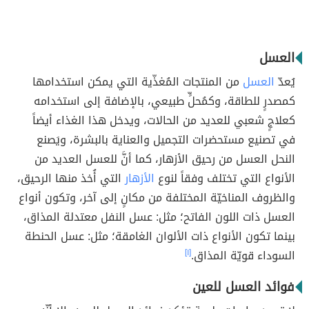
العسل
يُعدّ
العسل
من المنتجات المُغذّية التي يمكن استخدامها
كمصدرٍ للطاقة، وكمُحلٍّ طبيعي، بالإضافة إلى استخدامه
كعلاجٍ شعبي للعديد من الحالات، ويدخل هذا الغذاء أيضاً
في تصنيع مستحضرات التجميل والعناية بالبشرة، ويَصنع
النحل العسل من رحيق الأزهار، كما أنَّ للعسل العديد من
الأنواع التي تختلف وفقاً لنوع
الأزهار
التي أُخذ منها الرحيق،
والظروف المناخيّة المختلفة من مكانٍ إلى آخر، وتكون أنواع
العسل ذات اللون الفاتح؛ مثل: عسل النفل معتدلة المذاق،
بينما تكون الأنواع ذات الألوان الغامقة؛ مثل: عسل الحنطة
السوداء قويّة المذاق.
[١]
فوائد العسل للعين