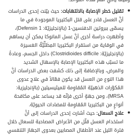
تقليل خطر الإصابة بالالتهابات:
حيث بيّنت إحدى الدراسات
أنَّ العسل قادر على قتل البكتيريا الموجودة في ما
يسمّى ببروتين الدفنسين-1 (بالإنجليزيّة: Defensin 1)،
وأظهرت دراسة أخرى أنَّ عسل المانوكا يمكن أن يساهم
في الوقاية من استقرار البكتيريا المِطَثِّيَّةُ العَسيرَة
(بالإنجليزيّة: Clostridioides difficile) داخل الجسم، وعادةً
ما تسبّب هذه البكتيريا الإصابة بالإسهال الشديد
والمرض، وبالإضافة إلى ذلك كشفت بعض الدراسات أنَّ
هذا النوع من العسل قد يكون فعّالاً في علاج عدوى
المُكوّرات الذهبيّة المُقاوِمة للميثيسيلين (بالإنجليزية:
MRSA)، ومن جهةٍ أخرى فإنّه قد يساعد على مكافحة
أنواعٍ من البكتيريا المُقاوِمة للمضادات الحيويّة.
علاج السعال:
حيث أشارت إحدى الدراسات إلى أنَّ
استخدام العسل قلّل من الأعراض المصاحبة للسعال خلال
فترة الليل عند الأطفال المصابين بعدوى الجهاز التنفسي