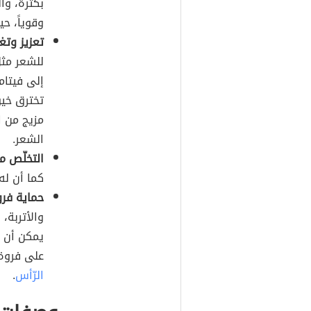
بكثرة، وال
وقوياً، ح
تعزيز وتغ
للشعر مثل
إلى فيتام
تخترق خيو
مزيج من ا
الشعر.
التخلّص 
كما أن له
حماية فرو
والأتربة، 
يمكن أن ي
على فروة 
الرّأس
.