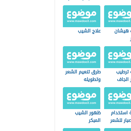
 هيشان
علاج الشيب
 ترطيب
طرق تنعيم الشعر
 الجاف
وتطويله
 استخدام
ظهور الشيب
بار للشعر
المبكر