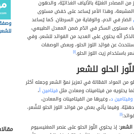
وز من المصادر الغنيّة بالألياف الغذائيّة، والدهون
ر المشبعة، وهذا الأمر يُساعد على خفض مستوى
الضار في الدم، والوقاية من السرطان. كما يُساعد
وصفة 
بقاء مستوى السكر في الدّم ضمن المعدل الطبيعي،
للشعر
الذكر أنّه يحتوي على العديد من الفوائد للشعر، وفي
نتحدث عن فوائِد اللوز الحلو، وبعض الوصفات
عر باستخدام زيت اللوز الحلو.
[١]
لّوز الحلو للشعر
الحلو من المواد الفعّالة في تعزيز نموّ الشعر وجعله أكثر
ما يحتويه من فيتامينات ومعادن مثل
فيتامين أ
،
وفيتامين د
، وغيرها من الفيتامينات والمعادن،
هنيّة. وفيما يأتي بعض من فوائد اللوز الحلو للشّعر،
وائد:
[١]
 الشعر:
إذ يحتوي اللّوز الحلو على عنصر المغنيسيوم
مقالات