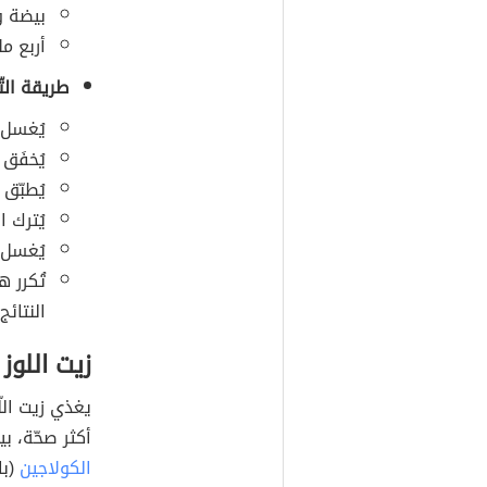
بيضة و
أربع مل
طريقة التّ
يُغسل ا
يُخفَق
يُطبّق 
يُترك ال
يُغسل ا
تُكرر 
النتائج.
زيت اللوز 
يغذي زيت اللّ
أكثر صحّة، بي
الكولاجين