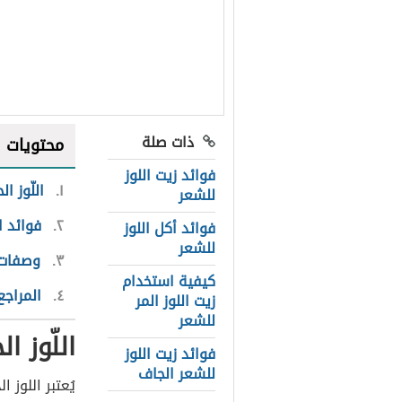
ذات صلة
محتويات
فوائد زيت اللوز
١
اللّوز ال
للشعر
٢
فوائد ال
فوائد أكل اللوز
للشعر
٣
وصفات ط
كيفية استخدام
٤
المراجع
زيت اللوز المر
للشعر
اللّوز ال
فوائد زيت اللوز
للشعر الجاف
يُعتبر اللوز 