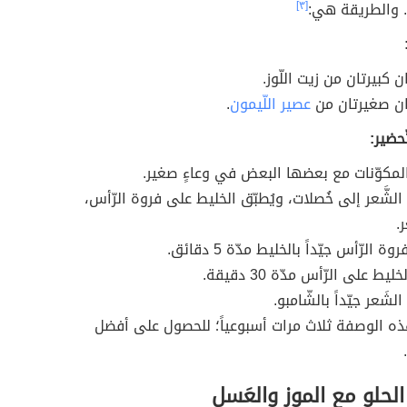
. والطريقة هي:
[٣]
 كبيرتان من زيت اللّوز.
ن صغيرتان من
عصير اللّيمون
.
حضير:
المكوّنات مع بعضها البعض في وعاءٍ صغير.
لشَّعر إلى خُصلات، ويُطبّق الخليط على فروة الرّأس،
.
وة الرّأس جيّداً بالخليط مدّة 5 دقائق.
ليط على الرّأس مدّة 30 دقيقة.
لشَعر جيّداً بالشّامبو.
هذه الوصفة ثلاث مرات أسبوعياً؛ للحصول على أفضل
 الحلو مع الموز والعَسل