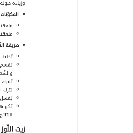
وزيادة طوله
المكوّنات:
ملعقتان
ملعقتا
طريقة التّ
تُخلط 
يُقسم ا
والشّعر
تُفرك فر
يُترك الخ
يُغسل ا
تُكرر 
النتائج.
زيت اللّوز