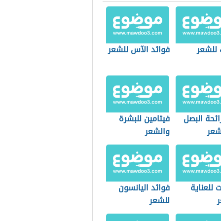
للشعر
فوائد الآس للشعر
رائحة البصل
فيتامين للبشرة
شعر
والشعر
 للعناية
فوائد اليانسون
ر
للشعر