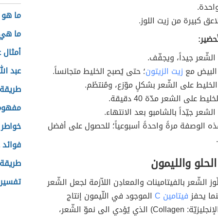
احدة.
ما هو 
اعق كبيرة من زيت اللوز.
ما هي 
حضير:
أمثال 
لشّعر جيداً، ويجفّف.
عبد ال
 البيض مع
زيت الزيتون
؛ حتى يُصبح الخليط متجانساً.
الخليط على الشّعر بشكلٍ موّزع، ومُنتظَم.
طريقة 
خليط على الشعر مدّة 40 دقيقة.
مفهوم
لشعر جيّداً بالشامبو بعد الانتهاء.
هذه الوصفة مرةً واحدةً أسبوعياً؛ للحصول على أفضل
خواطر 
فوائد 
الحلو والليمون
طريقة 
تفسير 
وز الشّعر بالفيتامينات والمعادِن اللاّزمة لجعل الشّعر
نما يحفز
فيتامين C
الموجود في اللّيمون إنتاج
(بالإنجليزيّة: Collagen) الذي يُؤدي الى نموّ الشّعر،