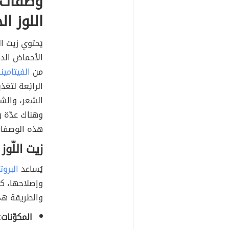
وصفات ط
اللوز ال
يَحتوي زيت ا
الأحماض الده
من
الفيتامين
الرائِعة لتغ
الشعر، والشعر
وهناك عدّة و
هذه الوصفات
زيت اللّوز
يُساعد
البروت
وإصلاحها، ك
والطريقة هي
المكوّنات: