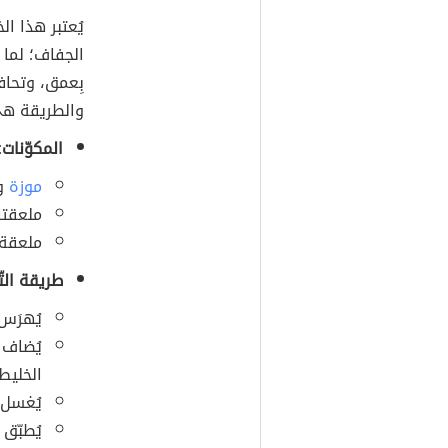
يُعتبر هذا ا
الجفاف؛ لما 
بِعمق، وتحافظ
والطريقة هي
المكوّنات:
موزة
وا
ملعقتان
ملعقة 
طريقة التّ
يُهرَس 
يُضاف 
الخليط.
يُغسل 
يُطبّق