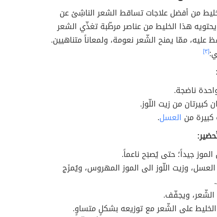
لخليط من أفضل علاجات تساقط الشعر الناشِئ عن
يحتويه هذا الخليط من عناصر مرطّبة تغذّي الشعر
 عليه، ممّا يمنح الشّعر نعومة، ولمعاناً متناهيين.
:
[٣]
حدة ناضجة.
 كبيرتان من زيت اللّوز.
كبيرة من
العسل
.
حضير:
الموز جيداً؛ حتى يُصبَح ناعماً.
العسل، وزيت اللّوز الى الموز المهروس، ويُمزَج
الشّعر، ويجفّف.
 الخليط على الشّعر مع توزيعه بشكلٍ متساوٍ.