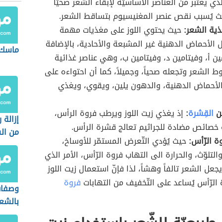
ذي يعتبر من العناصر الأساسيّة لإبقاء الشعر صحيّاً
يث يُسبب نقص عنصر المغنيسيوم بتساقط الشعر.
ذية الشعر:
حيث يحتوي اللوز على مغذيات مهمة
 الأحماض الدهنية غير المشبعة والأحادية، بالإضافة
ماسك 
ين أ، وفيتامين د، وفيتامين ب، وهي عناصر غذائية
ط الشعر وتجعله صحياً، وجميلاً، كما أن احتواءه على
لأحماض الدهنية، والدهون يلين، ويقوي، ويغذي
من
القِشرة
:
إذ يغذي زيت اللوز ويرطب فروة الرأس،
إزالة 
 خصائص مضادة للجراثيم تعالج قشرة الرأس.
من ال
ة الرّأس:
حيث يُؤدي التّعرض المستمّر للأوساخ،
والتلوّث، والحرارة الى التهاب فروة الرّأس، الأمر الذي
جعل الشعر تالفاً وهشاً، لذا فإنّ استعمال زيت اللوز
الرّأس يُساعد على التّخفيف من التهابات
فروة
وصفات
بالشع