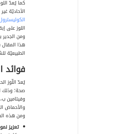
كما يُعدّ الل
الأحاديّة غي
الكوليسترول
اللوز على إ
ومن الجدير ب
هذا المقال س
الطبيعيّة للش
فوائد ال
يُعدّ اللّوز 
صحة؛ وذلك ل
وفيتامين ب،
والأحماض الد
ومن هذه الف
تعزيز نمو