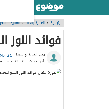
أكبر موقع عربي بالعالم
الرئيسية
/
العناية بالذات
،
العناية بالشعر
فوائد اللوز ال
أروى بريج
تمت الكتابة بواسطة:
آخر تحديث:
٢١:١١ ، ٢٩ ديسمبر ٢٠١٨