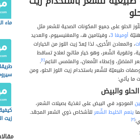
بيعيّة للشّعر باستخدام زيت
حلو
ماء ال
للّوز الحلو على جميع المكونات الصحية للشعر مثل
نيّة
أوميغا 3
، وفيتامين هـ، والمغنيسيوم، والعديد
ات
، والمعادن الأُخرى، لذا يُعدّ زيت اللوز من الخيارات
ذية، وتقوية الشّعر، وهو خيار مثاليّ لعلاج تساقط
 المتضرّر، وإعطاء اللّمعان، والملمس الناعِم
[٢]
.
طريقة
صفات طبيعيّة للشّعر باستخدام زيت اللوز الحلو، ومن
سيروم 
 ما يأتي:
للشعر
 الحلو والبيض
ين
الموجود في البيض على تغذية بصيلات الشعر،
كيفية
ما
ينعم الخليط الشّعر
للأشخاص ذوي الشعر المجعّد.
زيت ال
:
[٣]
للشعر
مقالا