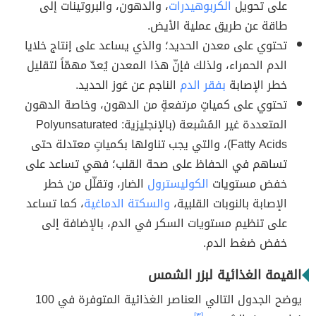
على تحويل
الكربوهيدرات
، والدهون، والبروتينات إلى
طاقة عن طريق عملية الأيض.
تحتوي على معدن الحديد؛ والذي يساعد على إنتاج خلايا
الدم الحمراء، ولذلك فإنّ هذا المعدن يُعدّ مهمّاً لتقليل
خطر الإصابة
بفقر الدم
الناجم عن عَوز الحديد.
تحتوي على كمياتٍ مرتفعةٍ من الدهون، وخاصة الدهون
المتعددة غير المُشبعة (بالإنجليزية: Polyunsaturated
Fatty Acids)، والتي يجب تناولها بكمياتٍ معتدلة حتى
تساهم في الحفاظ على صحة القلب؛ فهي تساعد على
خفض مستويات
الكوليسترول
الضار، وتقلّل من خطر
الإصابة بالنوبات القلبية،
والسكتة الدماغية
، كما تساعد
على تنظيم مستويات السكر في الدم، بالإضافة إلى
خفض ضغط الدم.
القيمة الغذائية لبزر الشمس
يوضح الجدول التالي العناصر الغذائية المتوفرة في 100