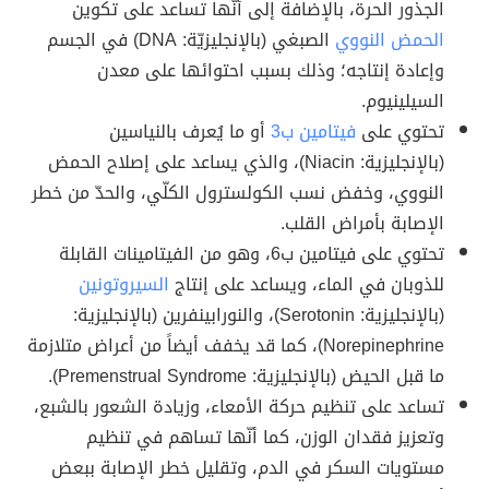
الجذور الحرة، بالإضافة إلى أنّها تساعد على تكوين
الحمض النووي
الصبغي (بالإنجليزيّة: DNA) في الجسم
وإعادة إنتاجه؛ وذلك بسبب احتوائها على معدن
السيلينيوم.
تحتوي على
فيتامين ب3
أو ما يُعرف بالنياسين
(بالإنجليزية: Niacin)، والذي يساعد على إصلاح الحمض
النووي، وخفض نسب الكولسترول الكلّي، والحدّ من خطر
الإصابة بأمراض القلب.
تحتوي على فيتامين ب6، وهو من الفيتامينات القابلة
للذوبان في الماء، ويساعد على إنتاج
السيروتونين
(بالإنجليزية: Serotonin)، والنورابينفرين (بالإنجليزية:
Norepinephrine)، كما قد يخفف أيضاً من أعراض متلازمة
ما قبل الحيض (بالإنجليزية: Premenstrual Syndrome).
تساعد على تنظيم حركة الأمعاء، وزيادة الشعور بالشبع،
وتعزيز فقدان الوزن، كما أنّها تساهم في تنظيم
مستويات السكر في الدم، وتقليل خطر الإصابة ببعض