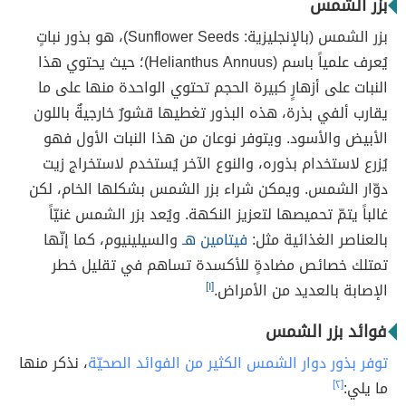
بزر الشمس
بزر الشمس (بالإنجليزية: Sunflower Seeds)، هو بذور نباتٍ
يُعرف علمياً باسم (Helianthus Annuus)؛ حيث يحتوي هذا
النبات على أزهارٍ كبيرة الحجم تحتوي الواحدة منها على ما
يقارب ألفي بذرة، هذه البذور تغطيها قشورٌ خارجيةٌ باللون
الأبيض والأسود. ويتوفر نوعان من هذا النبات الأول فهو
يُزرع لاستخدام بذوره، والنوع الآخر يُستخدم لاستخراج زيت
دوّار الشمس. ويمكن شراء بزر الشمس بشكلها الخام، لكن
غالباً يتمّ تحميصها لتعزيز النكهة. ويُعد بزر الشمس غنيّاً
بالعناصر الغذائية مثل:
فيتامين هـ
والسيلينيوم، كما إنّها
تمتلك خصائص مضادةٍ للأكسدة تساهم في تقليل خطر
الإصابة بالعديد من الأمراض.
[١]
فوائد بزر الشمس
توفر بذور دوار الشمس الكثير من الفوائد الصحيّة
، نذكر منها
ما يلي:
[٢]