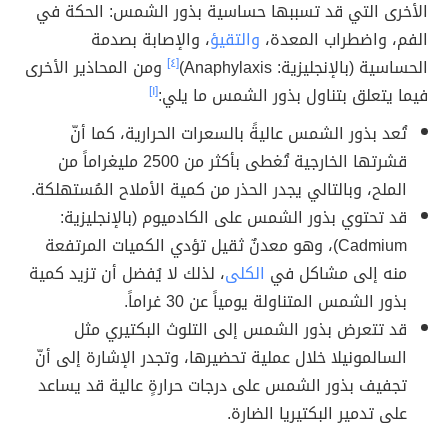
الأخرى التي قد تسببها حساسية بذور الشمس: الحكة في
الفم، واضطراب المعدة،
والتقيؤ
، والإصابة بصدمة
الحساسية (بالإنجليزية: Anaphylaxis)
[٤]
ومن المحاذير الأخرى
فيما يتعلق بتناول بذور الشمس ما يلي:
[١]
تُعد بذور الشمس عاليةً بالسعرات الحرارية، كما أنّ
قشرتها الخارجية تُغطى بأكثر من 2500 مليغراماً من
الملح، وبالتالي يجدر الحذر من كمية الأملاح المُستهلكة.
قد تحتوي بذور الشمس على الكادميوم (بالإنجليزية:
Cadmium)، وهو معدنٌ ثقيل تؤدي الكميات المرتفعة
منه إلى مشاكل في
الكلى
، لذلك لا يُفضل أن تزيد كمية
بذور الشمس المتناولة يومياً عن 30 غراماً.
قد تتعرض بذور الشمس إلى التلوث البكتيري مثل
السالمونيلا خلال عملية تحضيرها، وتجدر الإشارة إلى أنّ
تجفيف بذور الشمس على درجات حرارةٍ عالية قد يساعد
على تدمير البكتيريا الضارة.