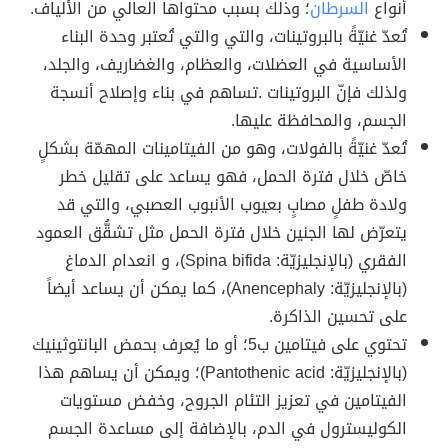
أنواع
السرطان
؛ وذلك بسبب محتواها العالي من الألياف.
تُعدّ غنيّةً بالبروتينات، والتي والتي تُعتبر وحدة البناء
الأساسية في العضلات، والعظام، والغضاريف، والجلد،
ولذلك فإنّ البروتينات .تساهم في بناء وإصلاح أنسجة
الجسم، والمحافظة عليها.
تُعدّ غنيّةً بالفولات، وهو من الفيتامينات المهمّة بشكلٍ
خاصّ خلال فترة الحمل، فهو يساعد على تقليل خطر
ولادة طفلٍ مصابٍ بعيوب الأنبوب العصبي، والتي قد
يتعرّض لها الجنين خلال فترة الحمل مثل تشقُّق العمود
الفقري (بالإنجليزيّة: Spina bifida)، و انعدام الدماغ
(بالإنجليزيّة: Anencephaly)، كما يمكن أن يساعد أيضاً
على تحسين الذاكرة.
تحتوي على فيتامين ب5؛ أو ما يُعرف بحمض البانتوثينيك
(بالإنجليزيّة: Pantothenic acid)؛ ويمكن أن يساهم هذا
الفيتامين في تعزيز التئام الجروح، وخفض مستويات
الكوليسترول في الدم، بالإضافة إلى مساعدة الجسم