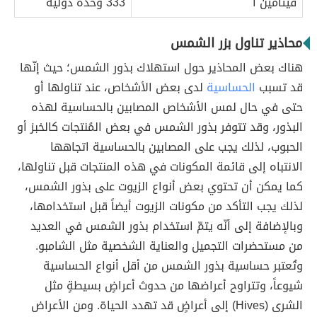
فيتامين أ
333 وحدة دوليّة
محاذير تناول بزر الشمس
هناك بعض المحاذير حول استهلاك بذور الشمس؛ حيث إنّها
قد تسبب
الحساسية
لدى بعض الأشخاص، عند تناولها أو
حتى في حال لمس الأشخاص المصابين بالحساسية لهذه
البذور، وقد تتوفر بذور الشمس في بعض المُنتجات كالخبز أو
الحبوب، لذلك يجب على المصابين بالحساسية اتجاهها
الانتباه إلى قائمة المكونات في هذه المنتجات قبل تناولها،
كما يمكن أن تحتوي بعض أنواع الزيوت على بذور الشمس،
لذلك يجب التأكد من مكونات الزيوت أيضاً قبل استخدامها،
وبالإضافة إلى أنّه يتمّ استخدام بذور الشمس في العديد
من مستحضرات التجميل والعناية الشخصية مثل الشامبو.
وتُعتبر حساسية بذور الشمس من أقل أنواع الحساسية
شيوعاً، وتتراوح أعراضها من حدوث أعراضٍ بسيطةٍ مثل
الشرى (Hives) إلى أعراضٍ قد تهدد الحياة. ومن الأعراض