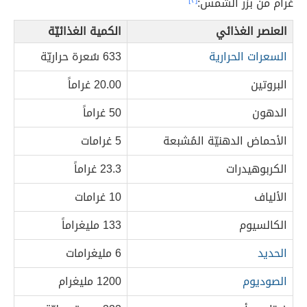
غرام من بزر الشمس:
[٣]
العنصر الغذائي
الكمية الغذائيّة
السعرات الحرارية
633 سُعرة حراريّة
البروتين
20.00 غراماً
الدهون
50 غراماً
الأحماض الدهنيّة المُشبعة
5 غرامات
الكربوهيدرات
23.3 غراماً
الألياف
10 غرامات
الكالسيوم
133 مليغراماً
الحديد
6 مليغرامات
الصوديوم
1200 مليغرام