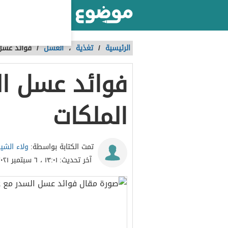
أكبر موقع عربي بالعالم
الرئيسية
/
تغذية
،
العسل
/
فوائد عسل 
فوائد عسل ال
الملكات
ولاء الشي
تمت الكتابة بواسطة:
آخر تحديث:
١٣:٠١ ، ٦ سبتمبر ٢٠٢١