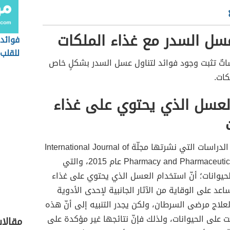
سل السدر مع غذاء الملكات
فوائد
للقلب
ساتٌ تثبت وجود فوائد لتناول عسل السدر بشكلٍ خاص
كات.
لعسل الذي يحتوي على غذاء
أشارت إحدى الدراسات التي نشرتها مجلّة International Journal of
Pharmacy and Pharmaceutical Sciences عام 2015، والتي
لحيوانات؛ أنّ استخدام العسل الذي يحتوي على غذاء
اعد على الوقاية من الآثار الجانبية لإحدى الأدوية
علاج مرضى السرطان، ولكن يجدر التنبيه إلى أنّ هذه
يت على الحيوانات، ولذلك فإنّ نتائجها غير مؤكدة على
مقالا