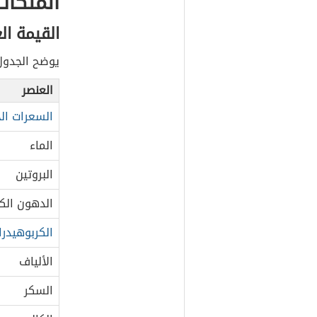
الملكات
القيمة ال
يوضح الجدول الآتي
العنصر
السعرات الح
الماء
البروتين
الدهون الكل
الكربوهيدرا
الألياف
السكر