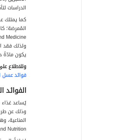
الدراسات لتأك
كما يمتلك ع
المُمرِضة؛ ك
ولذلك فقد اق
يكون مادّةً ح
وللاطلاع عل
فوائد عسل ا
الفوائد ا
يُساعد غذاء 
and Nutrition عام 013