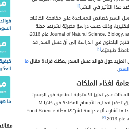
يد هذا التأثير في البشر.
[١]
سل السدر خصائص للمساعدة على مكافحة الكائنات
فوائد
البكتيريا، وذلك حسب دراسةٍ مخبريّة نشرتها مجلة
السود
Journal of Natural Science, Biology, and Medicine عام 2016،
ترح الباحثون في الدراسة إلى أنّ عسل السدر قد
افظةً طبيعيّة.
[٢]
ى المزيد حول فوائد عسل السدر يمكنك قراءة مقال
ما
كيفية
العكبر
لسدر
.
لعامة لغذاء الملكات
الملكات على تعزيز الاستجابة المناعية في الجسم؛
ما هو
وذلك عن طريق تحفيز فعالية الأجسام المضادة في خلايا M
المناعية، وهذا ما أشارت أليه دراسة نشرتها مجلّة Food Science
2.
[٣]
مقالا