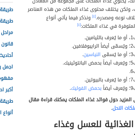
لك، يحتوي غذاء الملكات على مجموعة من المعادن
، ولكن يختلف محتوى غذاء الملكات من هذه العناصر
طريقة 
تلاف نوعه ومصدره.
[٤]
ونذكر فيما يأتي أنواع
طريقة 
المتوفرة في غذاء الملكات:
[٤]
مراحل 
ين.
قانون 
ين.
ّى
النياسين
.
أحاديث
يك.
اجمل ر
مفهوم 
ين.
اً
بحمض الفوليك
.
أكبر ا
 المزيد حول فوائد غذاء الملكات يمكنك قراءة مقال
طريقة 
لكات النحل
.
أنواع 
الغذائية للعسل وغذاء