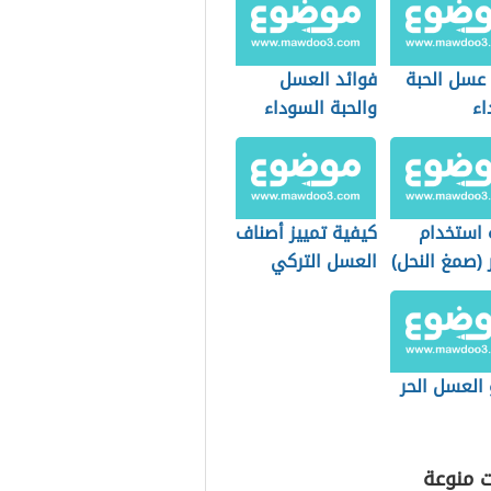
 عسل الحبة
فوائد العسل
اء
والحبة السوداء
 استخدام
كيفية تمييز أصناف
 (صمغ النحل)
العسل التركي
 العسل الحر
ت منوعة