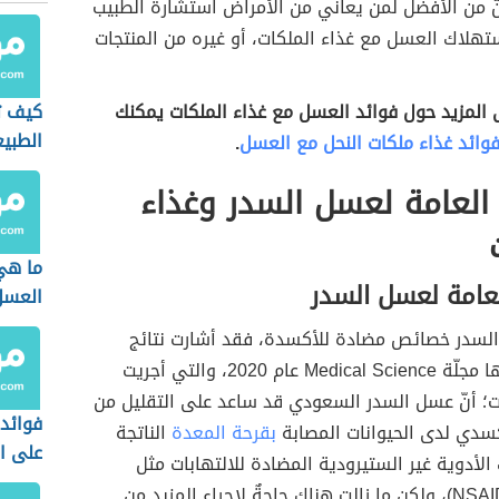
نّ من الأفضل لمن يعاني من الأمراض استشارة الطبيب
ستهلاك العسل مع غذاء الملكات، أو غيره من المنتجات
 المزيد حول فوائد العسل مع غذاء الملكات يمكنك
كيف ت
الطبي
وائد غذاء ملكات النحل مع العسل
.
 العامة لعسل السدر وغذاء
ما هي
لعامة لعسل السدر
العسل
لسدر خصائص مضادة للأكسدة، فقد أشارت نتائج
دراسةٍ نشرتها مجلّة Medical Science عام 2020، والتي أجريت
ت؛ أنّ عسل السدر السعودي قد ساعد على التقليل من
فوائد
كسدي لدى الحيوانات المصابة
بقرحة المعدة
الناتجة
على ا
لأدوية غير الستيرودية المضادة للالتهابات مثل
الأسبرين (NSAIDs)، ولكن ما زالت هناك حاجةٌ لإجراء المزيد من