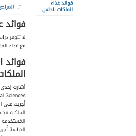
فوائد غذاء
٦
المراجع
الملكات للحامل
فوائد ع
لا تتوفر درا
مع غذاء المل
فوائد ا
الملكات
أُجريت على ا
الملكات قد س
المُستخدمة ل
الدراسة أُجر