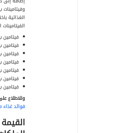
إضافةً إلى ذ
وفيتامينات ب
الغذائية باخ
الفيتامينات 
فيتامين ب1، أو ما يُعرف بالثيام
فيتامين ب2؛ ويُسمّى أيضاً الرايبوفلاف
فيتامين ب3؛ أو ما يُسم
فيتامين ب5؛ ويُعرف أيضاً بحمض البانتوثين
فيتامين ب6.
فيتامين ب7؛ أو ما يُعرف بالبيوت
فيتامين ب9؛ ويُعرف أيض
وللاطلاع على
فوائد غذاء م
القيمة 