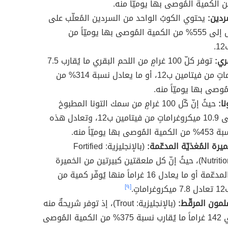
دين:
يحتوي الكوبُ الواحد من السردين المُعلّب على
نسبة تصل إلى 555% من الكمية المُوصى بها يوميّاً من
.
ري:
توفر كلّ 100 غرامٍ من اللحم البقري ما يُقارب 7.5
ميكروغراماتٍ من فيتامين ب12، أو ما يعادل نسبة 314% من
ُوصى بها يوميّاً منه.
ا:
حيثُ إنّ كّل 100 غرامٍ من سمك التونا المطبوخ
يحتوي على 10.9 ميكروغراماتٍ من فيتامين ب12، وتعادل هذه
ها يوميّاً منه.
يرة المُغذيّة المدعّمة:
(بالإنجليزية: Fortified
Nutritional yeast)، حيثُ إنّ كل ملعقتين كبيرتين من الخميرة
المغذّية المدعّمة أو ما يعادل 16 غراماً منها يُوفّر كمية من
تٍ.
[٩]
مون المرقّط:
(بالإنجليزية: Trout)، إذ توفر شريحةٌ منه
تزن حوالي 142 غراماً ما يُقارب نسبة 375% من الكمية المُوصى