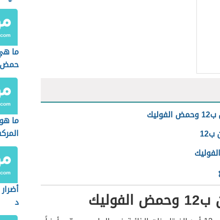
ما هي
حمض ا
الفوليك
ما هو
المرك
ب12
فوليك
أضرار 
الفوليك
د