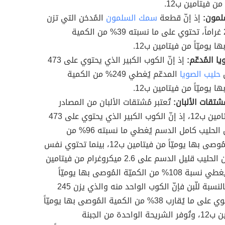
 من فيتامين ب12.
مون:
إذ إنّ قطعة
سمك السلمون
المُدخن التي تزن
حوالي 28 غراماً، تحتوي على ما نسبته 39% من الكمية
ا يوميّاً من فيتامين ب12.
ا المُدعّم:
إذ إنّ الكوب الكبير الذي يحتوي على 473
ن
حليب الصويا
المدعّم يُغطي 249% من الكمية
ا يوميّاً من فيتامين ب12.
شتقات الألبان:
تُعتبر مُشتقات الألبان من المصادر
جيدة لفيتامين ب12، إذ إنّ الكوب الكبير الذي يحتوي على 473
مليلتراً من الحليب كامل الدسم يُغطي ما نسبته 96% من
الكمية المُوصى بها يوميّاً من فيتامين ب12، بينما تحتوي نفس
الكميّة من الحليب قليل الدسم على 2.6 ميكروغرام من فيتامين
ب12، ما يغطي نسبة 108% من الكميّة المُوصى بها يوميّاً
منه، أمّا بالنسبة للّبن فإنّ الكوب الواحد منه والذي يزن 245
غراماً، يحتوي على ما يُقارب 38% من الكمية المُوصى بها يوميّاً
من فيتامين ب12، وتُوفر الشريحة الواحدة من الجبنة