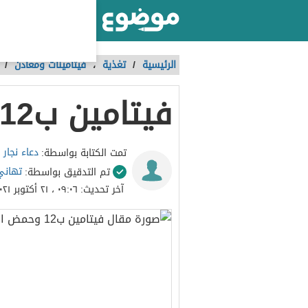
أكبر موقع عربي بالعالم
الرئيسية
/
تغذية
،
فيتامينات ومعادن
/
فيتامين ب12 وحمض الفوليك
دعاء نجار
تمت الكتابة بواسطة:
تهاني
تم التدقيق بواسطة:
آخر تحديث:
٠٩:٠٦ ، ٢١ أكتوبر ٢٠٢١