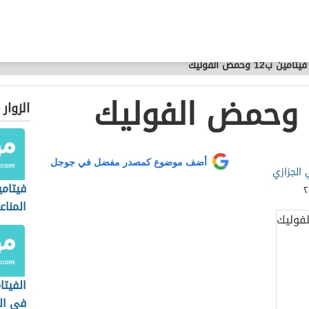
فيتامين ب12 وحمض الفوليك
الزوار
أضف موضوع كمصدر مفضل في جوجل
 الجزازي
فيتام
المناع
الفيتا
في ال