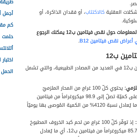
طريقة ع
صر.
كلات العقلية
كالاكتئاب
، أو فقدان الذاكرة، أو
أجمل أ
لوكية.
كم مقدا
وللمزيد من المعلومات حول نقص فيتامين ب12 يمكنك الرجوع
حلمت ا
أعراض نقص فيتامين B12
.
أتلانت
امين ب12
اختبار 
يتوفّر فيتامين ب12 في العديد من المصادر الطبيعية، والتي تشمل
الحمل 
لزمي:
يحتوي كلّ 100 غرامٍ من المحار الملزميّ
المطبوخ على كميّة تصلُ إلى 98.9 ميكروغراماً من فيتامين
ب12، أي ما يُعادل نسبة 4120% من الكمية المُوصى بها يوميّاً
إذ توفّر كلّ 100 غرامٍ من لحم كبد الخروف المطبوخ
ما يُقارب 85.7 ميكروغراماً من فيتامين ب12، أي ما يُعادل