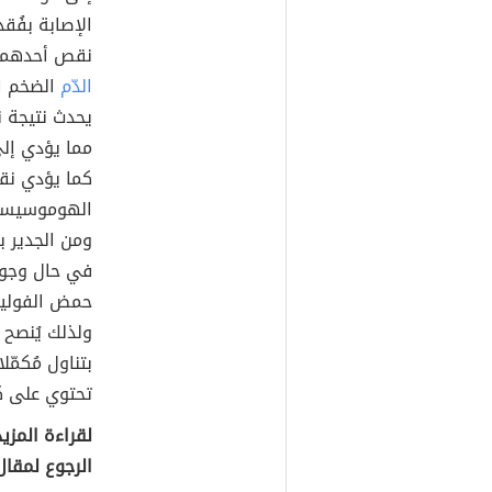
الإصابة بفُق
نقص أحدهما 
الدّم
يحدث نتيجة ن
مما يؤدي إلى
ومن الجدير ب
بتناول مُكمّ
تحتوي على ك
لقراءة المز
الرجوع لمقا