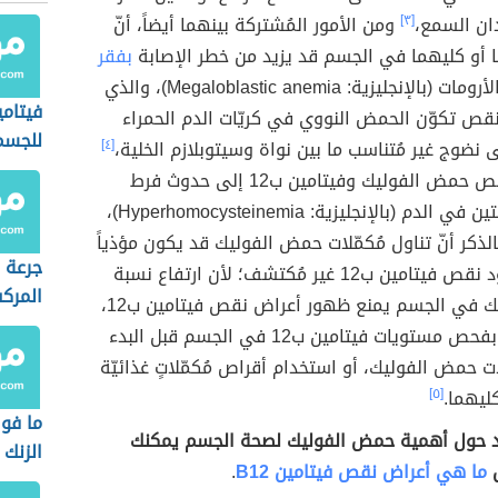
دان السمع،
[٣]
ومن الأمور المُشتركة بينهما أيضاً، أنّ
أو كليهما في الجسم قد يزيد من خطر الإصابة
بفقر
الضخم الأرومات (بالإنجليزية: Megaloblastic anemia)، والذي
فيتام
قص تكوّن الحمض النووي في كريّات الدم الحمراء
للجسم
 نضوج غير مُتناسب ما بين نواة وسيتوبلازم الخلية،
[٤]
كما يؤدي نقص حمض الفوليك وفيتامين ب12 إلى حدوث فرط
الهوموسيستين في الدم (بالإنجليزية: Hyperhomocysteinemia)،
الذكر أنّ تناول مُكمّلات حمض الفوليك قد يكون مؤذياً
جرعة 
في حال وجود نقص فيتامين ب12 غير مُكتشف؛ لأن ارتفاع نسبة
المرك
حمض الفوليك في الجسم يمنع ظهور أعراض نقص فيتامين ب12،
ولذلك يُنصح بفحص مستويات فيتامين ب12 في الجسم قبل البدء
لات حمض الفوليك، أو استخدام أقراص مُكمّلاتٍ غذائيّة
ليهما.
[٥]
ما فوا
يد حول أهمية حمض الفوليك لصحة الجسم يمكنك
الزنك
ل
ما هي أعراض نقص فيتامين B12
.