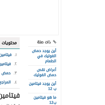
ذات صلة
محتويات
أين يوجد حمض
١
فيتامين ب12 وحمض 
الفوليك في
الطعام
٢
فيتامين 
أعراض نقص
٣
حمض ال
حمض الفوليك
٤
المراجع
أين يوجد فيتامين
ب 12
فيتامين ب12 وحمض 
ما هو فيتامين
ب12