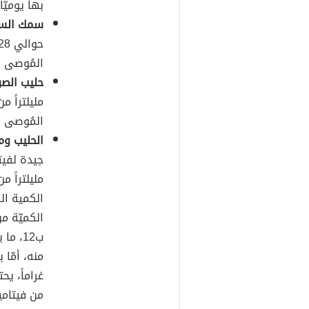
بها يوميّاً
سمك السل
المُوصى به
حليب الصوي
مليلتراً م
المُوصى به
الحليب وم