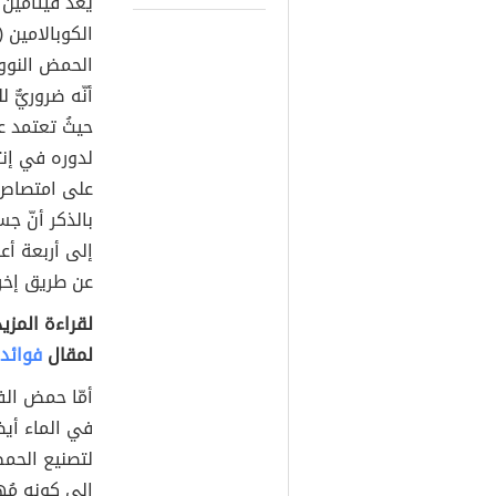
الحمض النووي (بالإ
أنّه ضروريٌّ
لدوره في إنت
إلى أربعة أع
عن طريق إخرا
لمقال
فوائد ف
لتصنيع الحمض
إلى كونه مُه