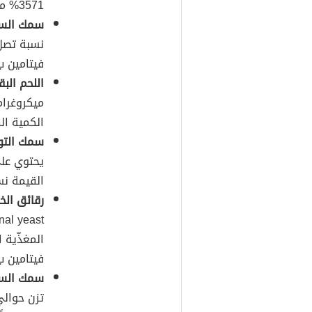
3571% من الكمية المُوصى بها يوميّاً منه.
سمك السر
فيتامين ب12
اللحم البق
الكمية الم
سمك التون
القيمة نسبة 453% من الكمية المُوصى ب
رقائق الخم
فيتامين ب12 تعادل 7.8 ميكروغراما
سمك السل