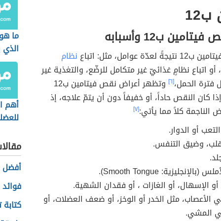
ب12
تامين ب12 وأسبابه
ما هو 
الذي 
عدّة عوامل، مثل: اتباع
نظام
الأعص
، أو اتباع نظامٍ غذائيّ غير متكامل للرضّع، والتغذية غير
 فترة الحمل،
[٦]
وتظهر أعراض نقص فيتامين ب12
 كان النقص حاداً، أو خفيفاً دون أن يتمّ علاجه، إذ
أهم ال
 الناجمة كلاً مما يأتي:
[٧]
للعضل
تعب أو الدوار.
قلب، وضيق التنفس.
مقالا
د.
أفضل ط
بالإنجليزية: Smooth Tongue).
أو الإسهال، أو الغازات ، أو فقدان الشهية.
فوائد ا
الأعصاب، مثل الخدر أو الوخز، أو ضعف العضلات، أو
كتابة 
ي المشي.