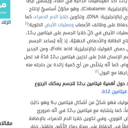
يُعدّ فيتامين ب12 أحد الفيتامينات الذائبة في الماء، ويسمّى أيضاً
الكوبالامين (بالإنجليزية: Cobalamin)، وهو مكوّنٌ أساسيٌّ لإنتاج
نجليزية: DNA)، وتكوين
خلايا الدم الحمراء
، كما
الزنك
 للحفاظ على وظائف الأعصاب
وعمليات الأيض
الخلوية؛
[١]
حيثُ تعتمد عمليات الأيض في كلّ خلايا الجسم على فيتامين ب12،
اج الطاقة والأحماض الدهنيّة، إذ إنّه يُساعد الجسم
على امتصاص حمض الفوليك (بالإنجليزية: Folic acid)، ومن الجدير
بالذكر أنّ جسم الإنسان قادرٌ على تخزين فيتامين ب12 مُدّةً قد تصل
وام، كما أنّه يتخلّص من أيّ كمية زائدة عن حاجته منه
جها مع البول.
[٢]
لقراءة المزيد حول أهمية فيتامين ب12 للجسم يمكنك الرجوع
يتامين b12
.
أمّا حمض الفوليك فهو شكلٌ من أشكال فيتامين ب9 وهو ذائِبٌ
في الماء أيضاً، كما يتشابه مع فيتامين ب12 في أنّه ضروريّ
 النووي، وفي تكوين خلايا الدم الحمراء، بالإضافة
مقالا
مّاً في الحفاظ على صحة دماغ الرُّضّع، وتقليل خطر