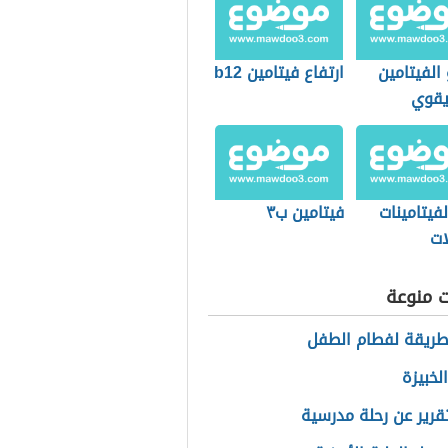
الفيتامين
ارتفاع فيتامين b12
يقوي
اب
فيتامينات
فيتامين ب٣
ات
ت منوعة
ريقة لفطام الطفل
لخبيزة
تقرير عن رحلة مدرسية