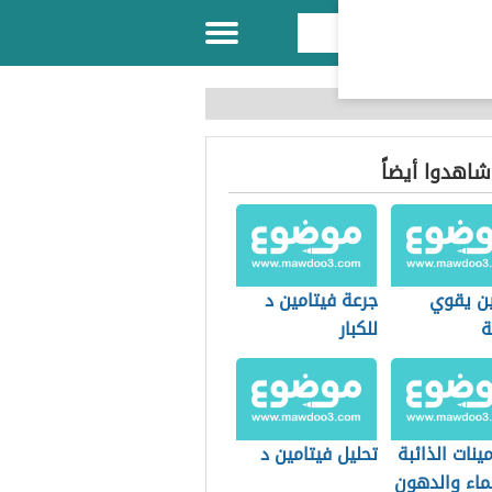
 شاهدوا أيضاً
ين يقوي
جرعة فيتامين د
ة
للكبار
مينات الذائبة
تحليل فيتامين د
ماء والدهون