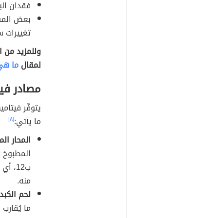
فقدان الب
بعض المش
تغييرات س
لمقال
ما هي 
مصادر فيت
ما يأتي:
[٨]
المحار الم
منه.
لحم الكبد: