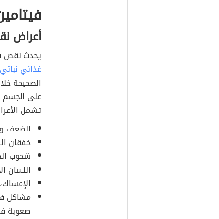
فيتامين 
أعراض نقص في
يحدث نقص فيتامين ب12 نتيجةً ل
غذائي نباتي
الصحيحة خلال
على الجسم إذا
تشمل الأعراض
الضعف وال
خفقان ال
شحوب الجل
اللسان الأملس (
الإمساك، 
مشاكل في 
صعوبة ف