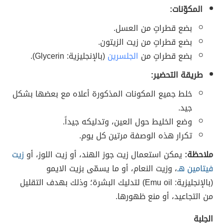
المكوّنات:
بضع قطراتٍ من العسل.
بضع قطراتٍ من زيت الزيتون.
بضع قطراتٍ من
الجلسرين
(بالإنجليزية: Glycerin).
طريقة التحضير:
خلط جميع المكونات المذكورة أعلاه مع بعضها بشكل
جيد.
وضع الخليط حول العين، وتدليكه جيداً.
تكرار هذه الوصفة مرتين كل يوم.
ملاحظة:
يمكن استعمال زيت جوز الهند، أو زيت اللوز، أو
زيت
فيتامين هـ
، وزيت النعام، أو ما يسمّى بزيت الايمو
(بالإنجليزية: Emu oil) لتدليك البشرة؛ وذلك بهدف التقليل
من التجاعيد، أو منع ظهورها.
الحِلبة