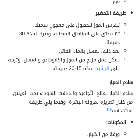
موز.
طريقة التحضير
:
يُهرس الموز للحصول على معجونٍ سميك.
ثمّ يطبّق على المناطق المصابة، ويترك لمدّة 30
دقيقة.
بعد ذلك، يغسل بالماء الفاتر.
يمكن عمل مزيجٍ من الموز والأفوكادو والعسل، وتركه
على
البشرة
لمدّة 15-20 دقيقة.
هلام الصبار
هلام الصّبار يعالج التّجاعيد والهالات السّوداء تحت العينين،
من خلال تعزيزه لمرونة البشرة، وفيما يلي طريقة
استخدامه:
[٤]
المكونات
:
ورقة من الصّبار.