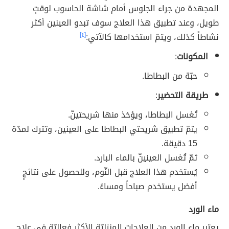
المجهدة من جراء الجلوس أمام شاشة الحاسوب لوقتٍ
طويل، وعند تطبيق هذا العلاج سوف تبدو العينين أكثر
نشاطاً كذلك، ويتمّ استخدامها كالآتي:
[٤]
المكونات
:
حبّة من البطاطا.
طريقة التحضير
:
تُغسل البطاطا، ويؤخذ منها شريحتينّ.
يتمّ تطبيق شريحتي البطاطا على العينين، وتترك لمدّة
15 دقيقة.
ثمّ تُغسل العينينّ بالماء البارد.
يُستخدم هذا العلاج قبل النّوم، وللحصول على نتائجٍ
أفضل يستخدم صباحاً ومساءً.
ماء الورد
يعتبر ماء الورد من العلاجات المنزليّة الأكثر فعاليّة في علاج