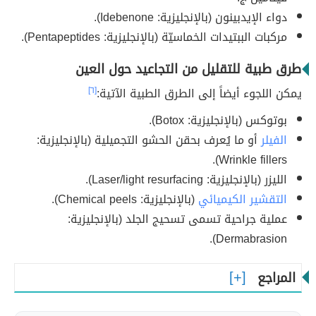
دواء الإيدبينون (بالإنجليزية: Idebenone).
مركبات الببتيدات الخماسيّة (بالإنجليزية: Pentapeptides).
طرق طبية للتقليل من التجاعيد حول العين
يمكن اللجوء أيضاً إلى الطرق الطبية الآتية:
[٦]
بوتوكس (بالإنجليزية: Botox).
الفيلر
أو ما يُعرف بحقن الحشو التجميلية (بالإنجليزية:
Wrinkle fillers).
الليزر (بالإنجليزية: Laser/light resurfacing).
التقشير الكيميائي
(بالإنجليزية: Chemical peels).
عملية جراحية تسمى تسحيج الجلد (بالإنجليزية:
Dermabrasion).
المراجع