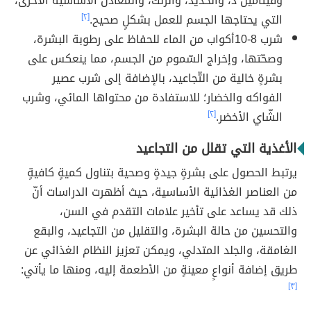
وفيتامين د، والحديد، والزّنك، والمعادن الأساسية الأخرى،
التي يحتاجها الجسم للعمل بشكلٍ صحيح.
[٢]
شرب 8-10أكواب من الماء للحفاظ على رطوبة البشرة،
وصحّتها، وإخراج السّموم من الجسم، مما ينعكس على
بشرةٍ خالية من التّجاعيد، بالإضافة إلى شرب عصير
الفواكه والخضار؛ للاستفادة من محتواها المائي، وشرب
الشّاي الأخضر.
[٢]
الأغذية التي تقلل من التجاعيد
يرتبط الحصول على بشرةٍ جيدةٍ وصحية بتناول كميةٍ كافيةٍ
من العناصر الغذائية الأساسية، حيث أظهرت الدراسات أنّ
ذلك قد يساعد على تأخير علامات التقدم في السن،
والتحسين من حالة البشرة، والتقليل من التجاعيد، والبقع
الغامقة، والجلد المتدلي، ويمكن تعزيز النظام الغذائي عن
طريق إضافة أنواعٍ معينةٍ من الأطعمة إليه، ومنها ما يأتي:
[٣]