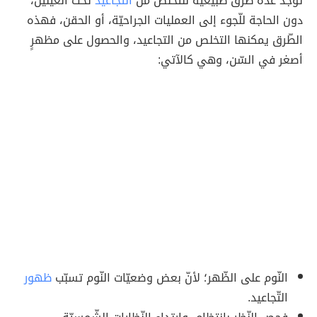
توجد عدّة طرق طبيعيّة للتّخلّص من
التّجاعيد
تحت العينين،
دون الحاجة للّجوء إلى العمليات الجراحيّة، أو الحقن، فهذه
الطّرق يمكنها التخلص من التجاعيد، والحصول على مظهرٍ
أصغر في السّن، وهي كالآتي:
النّوم على الظّهر؛ لأنّ بعض وضعيّات النّوم تسبّب
ظهور
التّجاعيد.