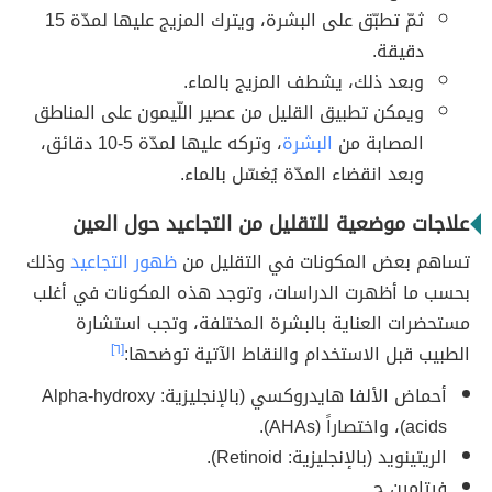
ثمّ تطبّق على البشرة، ويترك المزيج عليها لمدّة 15
دقيقة.
وبعد ذلك، يشطف المزيج بالماء.
ويمكن تطبيق القليل من عصير اللّيمون على المناطق
المصابة من
البشرة
، وتركه عليها لمدّة 5-10 دقائق،
وبعد انقضاء المدّة يُغسّل بالماء.
علاجات موضعية للتقليل من التجاعيد حول العين
تساهم بعض المكونات في التقليل من
ظهور التجاعيد
وذلك
بحسب ما أظهرت الدراسات، وتوجد هذه المكونات في أغلب
مستحضرات العناية بالبشرة المختلفة، وتجب استشارة
الطبيب قبل الاستخدام والنقاط الآتية توضحها:
[٦]
أحماض الألفا هايدروكسي (بالإنجليزية: Alpha-hydroxy
acids)، واختصاراً (AHAs).
الريتينويد (بالإنجليزية: Retinoid).
فيتامين ج.