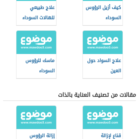
كيف أزيل الرؤوس
علاج طبيعي
السوداء
للهالات السوداء
علاج السواد حول
ماسك للرؤوس
العين
السوداء
مقالات من تصنيف العناية بالذات
قناع لإزالة
إزالة الرؤوس