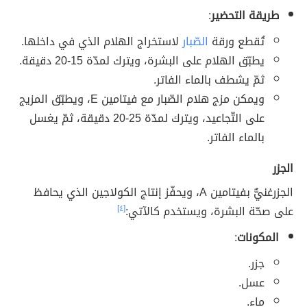
طريقة التحضير
:
تُقطع ورقة
الصّبار
لاستخراج الهلام الذي في داخلها.
يطبّق الهلام على البشرة، ويترك لمدّة 15-20 دقيقة.
ثمّ يشطف بالماء الفاتر.
ويمكن مزج هلام الصّبار مع فيتامين E، ويطبّق المزيج
على التّجاعيد، ويترك لمدّة 25-20 دقيقة، ثمّ يغسل
بالماء الفاتر.
الجزر
الجزرغنيٌّ بفيتامين A، ويحفّز إنتاج الكولاجين الذي يحافظ
على صحّة البشرة، ويستخدم كالآتي:
[٤]
المكونات
:
جزر.
عسل.
ماء.