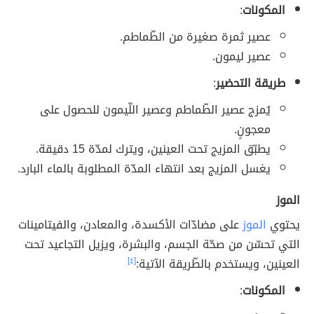
المكونات
:
عصير ثمرة صغيرة من الطّماطم.
عصير ليمون.
طريقة التحضير
:
يُمزج عصير الطّماطم وعصير اللّيمون للحصول على
معجونٍ.
يطبّق المزيج تحت العينين، ويترك لمدّة 15 دقيقة.
يغسل المزيج بعد انتهاء المدّة المطلوبة بالماء البارد.
الموز
يحتوي
الموز
على مضادّات الأكسدة، والمعادن، والفيتامينات
التي تحسّن من صحّة الجسم، والبشرة، ويزيل التجاعيد تحت
العينين، ويستخدم بالطّريقة الآتية:
[٤]
المكونات
: