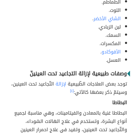
الطماطم.
التوت.
الشاي الأخضر
.
لبن الزبادي.
السمك.
المكسرات.
الأفوكادو
.
العسل.
وصفات طبيعية لإزالة التجاعيد تحت العينينّ
توجد بعض العلاجات الطّبيعية
لإزالة
التّجاعيد تحت العينين،
وسيتمّ ذكر بعضها كالآتي:
[٤]
البطاطا
البطاطا غنية بالمعادن والفيتامينات، وهي مناسبة لجميع
أنواع البشرة، وتستخدم في علاج الهالات السّوداء،
والتّجاعيد تحت العينين، وتفيد في علاج احمرار العينين