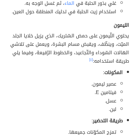
غلي بذور الحلبة في
الماء
، ثم غسل الوجه به.
استخدام زيت الحلبة في تدليك المنطقة حول العين.
الليمون
يحتوي اللّيمون على حمض السّتريك، الذي يزيل خلايا الجلد
الميّت، وينظّف، ويقبض مسام البشرة، ويعمل على تلاشي
الهالات السّوداء والتّجاعيد، والخطوط الرّفيعة، وفيما يلي
طريقة استخدامه:
[٤]
المكونات
:
عصير ليمون.
فيتامين E.
عسل.
لبن.
طريقة التحضير
:
تمزج المكوّنات جميعها.