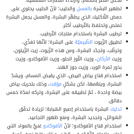
فحص النّظر بانتظام، وارتداء النّظارات الشّمسيّة.
تطهير البشرة
بالعسل
والحليب؛ لأنّ الحليب يحتوي على
حمض اللّاكتيك الذي يطهّر البشرة، والعسل يجعل البشرة
تمتص وتحتفظ بالتّرطيب أكثر.
ترطيب البشرة باستخدام منتجات التّرطيب.
تطبيق الزّيوت
الطّبيعيّة
على البشرة؛ لأنّها تغذّي،
وترطّب، وتجدّد البشرة، ومن هذه الزّيوت، زيت الزّيتون،
وزيت
الأركان
، وزيت اللّوز الحلو، وزيت الأفوكادو، وزيت
بذور ثمرة الورد، وزيت جوز الهند.
استخدام قناع بياض البيض، الذي يقبض المسام، ويشدّ
البشرة، وينعّمها، لكن بشكلٍ
مؤقت
، وذلك بتحريك بياض
بيضة واحدة ، ثمّ تطبيقه على البشرة، وتركه لمدّة خمس
دقائق.
تدليك
البشرة باستخدام إصبع السّبابة؛ لزيادة تدفّق
السّوائل، وتجديد البشرة، ومنع ظهور التجاعيد.
استخدام قناع الأفوكادو؛ لأنّ
الأفوكادو
غنيٌّ بالمواد التي