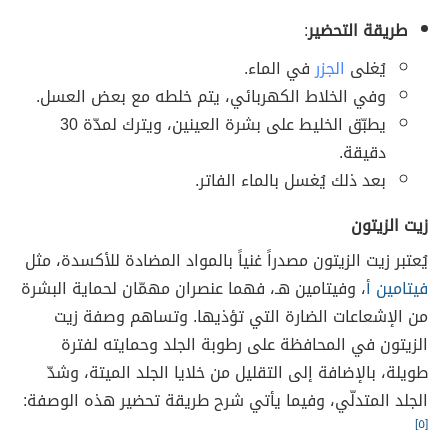
طريقة التحضير
:
يُغلى
الجزر
في الماء.
وفي الخلاط الكهربائي، يتم خلطه مع بعض العسل.
يطبّق الخليط على بشرة العينين، ويترك لمدّة 30
دقيقة.
بعد ذلك يُغسل بالماء الفاتر.
زيت الزيتون
يُعتبر زيت الزيتون مصدراً غنياً بالمواد المضادة للأكسدة، مثل
فيتامين أ
، وفيتامين هـ، فهما عنصران مهمّان لحماية البشرة
من الإشعاعات الضارة التي تؤذيها. وتساهم وصفة زيت
الزيتون في المحافظة على رطوبة الجلد وحمايته لفترة
طويلة، بالإضافة إلى التقليل من خلايا الجلد الميتة، وشدّ
الجلد المتدلّي، وفيما يأتي شرح طريقة تحضير هذه الوصفة:
[٥]