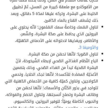
تحارب علامات التّقدّم في السّن، وذلك بخلط نصف ثمرة
من الأفوكادو مع ملعقة كبيرة من العسل، ثمّ تطبيق
الخليط على البشرة، وتركه عليها لمدّة 5 دقائق، وبعد
ذلك يُشطف القناع بالماء الدّافئ.
تناول السّمك وخاصةً سمك السّلمون؛ لأنّه يحتوي على
البروتين الذي يحافظ على صحّة البشرة، والشّعر،
والأظافر، ويغذيها لاحتوائه على الأحماض الدّهنيّة،
والأوميغا 3
.
تناول الصّويا؛ لأنّها تحسّن من صحّة البشرة.
اتباع النّظام الغذائي الصّحي لإبطاء الشّيخوخة، لأنّ
البشرة الصّحية تبدأ من الغذاء الصّحي، وذلك بتضمين
الأغذيّة المضادة للأكسدة؛ لأنّها تجدّد الخلايا، وتحمي
الكولاجين، وتناول كميّة كافية من الأحماض الدّهنية التي
تتواجد في بذور الكتّان والأسماك؛ لأنّها تحسّن من
وظائف البشرة وتصلح أنسجتها، وتناول الخضار والفواكه،
والحبوب الكاملة يوميّاً؛ لتوفير البروتين، والكالسيوم،