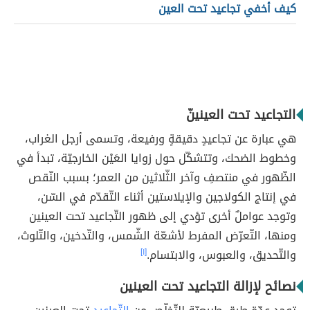
كيف أخفي تجاعيد تحت العين
التجاعيد تحت العينينّ
هي عبارة عن تجاعيدٍ دقيقةٍ ورفيعة، وتسمى أرجل الغراب،
وخطوط الضحك، وتتشكّل حول زوايا العَيْن الخارجيّة، تبدأ في
الظّهور في منتصفِ وآخر الثّلاثين من العمر؛ بسبب النّقص
في إنتاج الكولاجين والإيلاستين أثناء التّقدّم في السّن،
وتوجد عواملٌ أخرى تؤدي إلى ظهور التّجاعيد تحت العينين
ومنها، التّعرّض المفرط لأشعّة الشّمس، والتّدخين، والتّلوث،
والتّحديق، والعبوس، والابتسام.
[١]
نصائح لإزالة التجاعيد تحت العينين