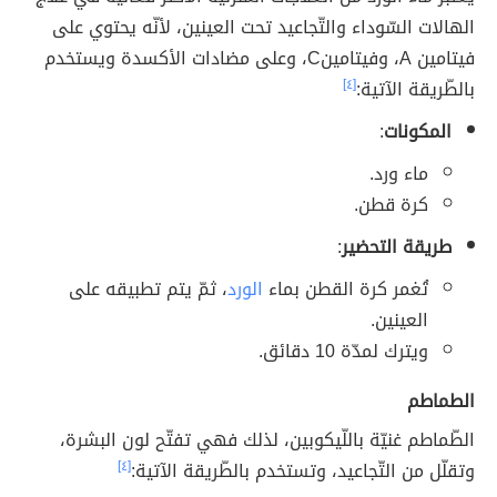
الهالات السّوداء والتّجاعيد تحت العينين، لأنّه يحتوي على
فيتامين A، وفيتامينC، وعلى مضادات الأكسدة ويستخدم
بالطّريقة الآتية:
[٤]
المكونات
:
ماء ورد.
كرة قطن.
طريقة التحضير
:
تُغمر كرة القطن بماء
الورد
، ثمّ يتم تطبيقه على
العينين.
ويترك لمدّة 10 دقائق.
الطماطم
الطّماطم غنيّة باللّيكوبين، لذلك فهي تفتّح لون البشرة،
وتقلّل من التّجاعيد، وتستخدم بالطّريقة الآتية:
[٤]