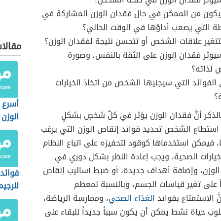
ون من الممكن في حال فقدان الوزن المشاركة في
ة التي يصعب أداؤها في الوقت الحالي؟
غير علاقات الشخص أو تتحسن نتيجة لفقدان الوزن؟
مقالا
ؤثر فقدان الوزن على الثقة بالنفس، وصورة
 لذاته؟
الفوائد التي سيجنيها الشخص من اتخاذ الخيارات
؟
أسرع 
الذكر أنَّ فقدان الوزن يؤثر في كلّ شخصٍ بشكلٍ
الوزن
 استطاع الشخص تحديد فوائد إنقاص الوزن التي يرغب
 فيمكن استخدماها كوقود لتحفيزه على اتباع النظام
خيارات الصحية، ويجب إعادة النظر بشكل دوري في
لوزن، وإضافة أهداف جديدة، أو ضبط أساليب إنقاص
فوائد 
اً على تغير قياسات الجسم، وبالنسبة لمعظم
للرجيم
ّ الاستمتاع بفوائد
الغذاء الصحي
، وممارسة الرياضة،
ب حياة نشط يمكن أن يكون سبباً جديداً للبقاء على