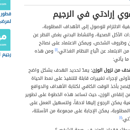
وي إرادتي في الرجيم
فطور
لمرضى
فية الالتزام للوصول إلى الأهداف المطلوبة،
ت الأكل الصحية، والنشاط البدني بغض النظر عن
ن وظروف الشخص، ويمكن الاعتماد على نصائح
ن الابتعاد عن اتّباع النظام الغذائي،
[١]
ومن هذه
رجيم ا
ما يأتي:
دف من نزول الوزن:
يعدّ تحديد الهدف بشكل واضح
أولى لإجراء تغييرات قابلة للتنفيذ على نمط الحياة
يُنصح بأخذ الوقت الكافي لكتابة الأهداف والدوافع
من إنقاص الوزن، حيث تساعد هذه الخطوة على تطوير
ة يمكن الرجوع إليها لاحقاً، ولتسهيل العمل على
لمطلوبة، يمكن الإجابة على مجموعة من الأسئلة،
تي:
[١]
يؤثر فقدان الوزن في صحة الشخص؟