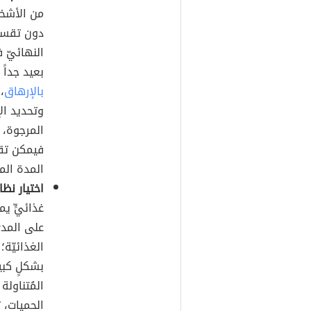
من الأشخاص
دون تقسيم
النهائيّ 
بعيد جداً
بالإرهاق
،
وتحديد ال
المدة الم
اختيار نظ
غذائيٍّ يم
على المدى
الغذائيّة
بشكلٍ كبير
المُتناولة
الحميات، 