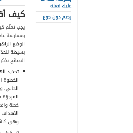
عليكِ فعله
كيف أق
رجيم دون جوع
يجب تعلّم كي
وممارسة عادا
الوضع الراه
بسيطة للحدّ م
النصائح نذكر 
تحديد اله
الخطوة ال
الحالي، و
المرجوّة 
خطة واقعي
الأهداف ا
وهي كالآ
كيف س