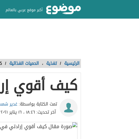
أكبر موقع عربي بالعالم
الرئيسية
/
تغذية
،
الحميات الغذائية
/
ك
كيف أقوي إرا
غدير شمس
تمت الكتابة بواسطة:
آخر تحديث:
١٨:٤٦ ، ١٦ يناير ٢٠٢١