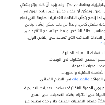
اليويو (بالإنجليزية: Yo-yo dieting)، وقد وُجد أنّ ذلك يؤثر بشكلٍ
 الوزن، ويمكن أن يكون مؤشراً على زيادة الوزن في
 لذا يُنصح بتجنّب الأنظمة الغذائية الصارمة التي تمنع
ية بشكل كامل، وبدلاً من ذلك يمكن إنشاء برنامج
ومناسب لحالة الشخص ونمط حياته، مع التأكيد على
 العادات الغذائية التي تساعد على إنقاص الوزن،
:
[٢]
استهلاك السعرات الحرارية.
حجم الحصص المتناولة في الوجبات.
عدد الوجبات الخفيفة.
الأطعمة المقلية والحلويات.
الفواكه
والخضروات
في النظام الغذائي.
تدريجي للحمية الغذائية:
تساعد التعديلات التدريجية
حياة على الالتزام بهذه التعديلات على المدى
لكنَّ معظم التغييرات الجذرية خلال مدّة قصيرة غير