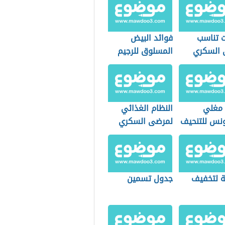
ت تناسب
فوائد البيض
السكري
المسلوق للرجيم
 مغلي
النظام الغذائي
ونس للتنحيف
لمرضى السكري
 لتخفيف
جدول تسمين