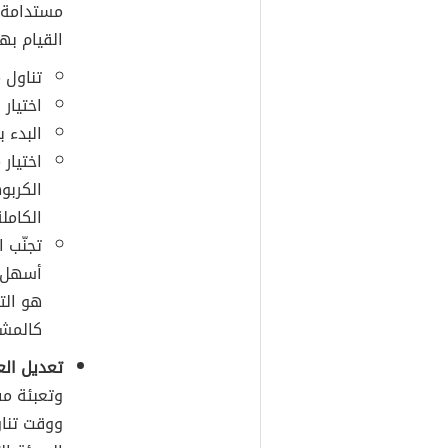
مستدامة، 
القيام به
تناول م
اختيار 
البدء ب
اختيار
الكربو
الكاملة
تجنّب ا
أسهل ا
هو الت
كالمشر
تعديل الع
وتعبئة مف
ووقت تناو