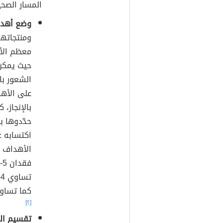
المسار الصحي
وضع أهدا
ومنتجاته
حيث يمكن 
الشعور با
على الأهد
بالإنجاز،
حدّدوها ب
اكتسابه ع
الأهداف 
تساوي 4-8 كيلوغرامات فقط إذا كان
كما تساوي 6-11 كيلوغراماً إذا كان وزن الجسم 13
[٢]
تقسيم ال