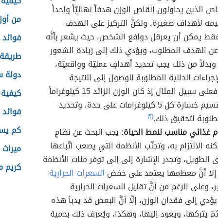
كيفية 
 الذين يحاولون إنقاص الوزن هدفاً نهائيّاً واحداً
من أول
ه لأهداف صغيرة، ولكنَّ التركيز على الهدف
فقط يمكن أن يعرقل دوافع الشخص، حيث يشعر بأنَّه
فوائد 
 عن الهدف المطلوب، ويؤدي ذلك إلى زيادة الشعور
طريقة
 وبدلاً من ذلك يجب تحديد أهدافٍ عمليّة وواقعيّة،
دولة س
إجراءات الحالية المطلوبة للوصول إلى النتيجة
المرجوة، فعلى سبيل المثال إذ كان الوزن الزائد 15 كيلوغراماً
كيفية 
فيمكن تقسيم خسارة كل 5 كيلوغرامات على حدة، وتحديد
فوائد 
طلوبة لتحقيق ذلك.
[٢]
كم يست
ام غذائي مناسب لنمط الحياة:
يجب البحث عن نظامٍ
كنه الالتزام به، وتجنّب الأنظمة التي يصعب اتّباعها
ميراث ا
 الطويل، وتجدر الإشارة إلى إلى توفر مئات الأنظمة
كريم م
؛ إلا أنَّ معظمها يعتمد على خفض
السعرات الحرارية
، وعلى الرغم من أنَّ تقليل السعرات الحرارية
 يؤدي إلى فقدان الوزن، إلّا أنَّ البعض قد يدبأ هذه
ثمّ يتركها، ويعود إليها، وهكذا، ويُعرَف ذلك بحمية