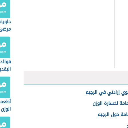
حلويا
مرضى 
فوائد
البقد
ي إرادتي في الرجيم
أطعمة
امة لخسارة الوزن
الوزن
امة حول الرجيم