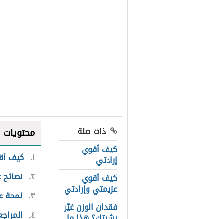
ذات صلة
محتويات
كيف أقوي
١
كيف أقو
إرادتي
٢
نصائح ع
كيف أقوي
عزيمتي وإرادتي
٣
لمحة ع
فقدان الوزن غيّر
٤
المراجع
بشرتك؟ هذا ما