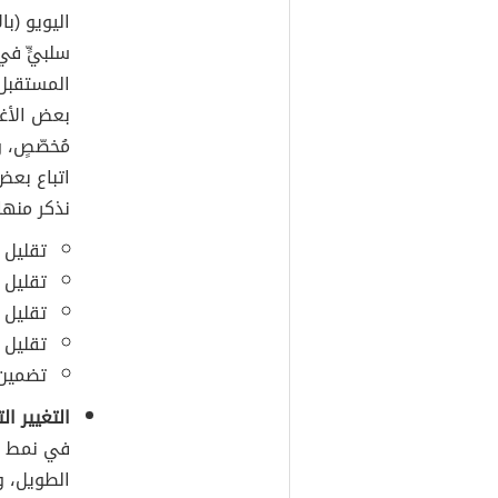
سلبيٍّ في
المستقبل،
بعض الأغذ
مُخصّصٍ، 
اتباع بعض
نذكر منها
تقليل 
تقليل 
تقليل 
تقليل 
تضمين 
التغيير ال
في نمط ال
الطويل، و