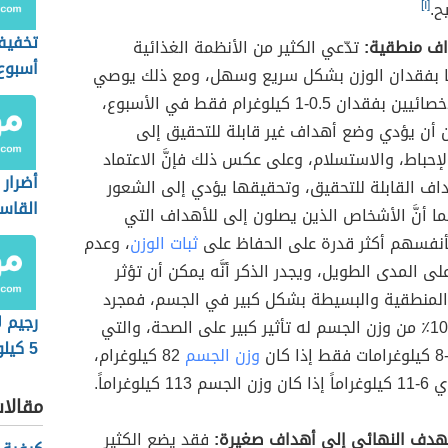
ح.
[١]
تخفيف
ف منطقية:
تدّعي الكثير من الأنظمة الغذائية
أسبوع
ا بفقدان الوزن بشكل سريع وسهل، ومع ذلك يوصي
معظم الأخصائيين بفقدان 0.5-1 كيلوغرام فقط في الأسبوع،
أن يؤدي وضع أهداف غير قابلة للتحقيق إلى
لإحباط، والاستسلام، وعلى عكس ذلك فإنَّ الاعتماد
أضرار 
اف القابلة للتحقيق، وتحقيقها يؤدي إلى الشعور
القاس
 كما أنَّ الأشخاص الذين يصلون إلى للأهداف التي
أنفسهم أكثر قدرة على الحفاظ على
ثبات الوزن
، وعدم
لى المدى الطويل، ويجدر الذكر أنَّه يمكن أن تؤثر
المنطقية والبسيطة بشكل كبير في الجسم، فمجرد
رجيم ل
فقدان 5-10٪ من وزن الجسم له تأثير كبير على الصحة، والتي
5 كيلوغرامات
وزن الجسم
82 كيلوغرام،
1 كيلوغراماً.
مقالا
هدف النهائي إلى أهداف صغيرة:
فقد يضع الكثير