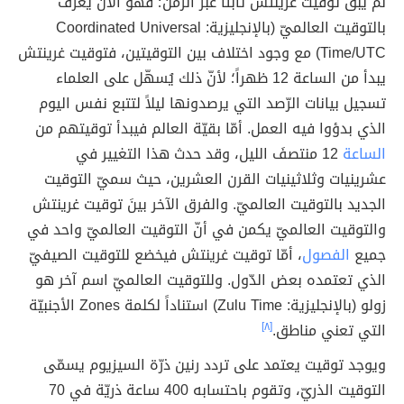
لم يبقَ توقيت غرينتش ثابتاً عبرَ الزمن؛ فهو الآن يعرف
بالتوقيت العالميّ (بالإنجليزية: Coordinated Universal
Time/UTC) مع وجود اختلاف بين التوقيتين، فتوقيت غرينتش
يبدأ من الساعة 12 ظهراً؛ لأنّ ذلك يُسهّل على العلماء
تسجيل بيانات الرّصد التي يرصدونها ليلاً لتتبع نفس اليوم
الذي بدؤوا فيه العمل. أمّا بقيّة العالم فيبدأ توقيتهم من
الساعة
12 منتصفَ الليل، وقد حدث هذا التغيير في
عشرينيات وثلاثينيات القرن العشرين، حيث سميّ التوقيت
الجديد بالتوقيت العالميّ. والفرق الآخر بينَ توقيت غرينتش
والتوقيت العالميّ يكمن في أنّ التوقيت العالميّ واحد في
جميع
الفصول
، أمّا توقيت غرينتش فيخضع للتوقيت الصيفيّ
الذي تعتمده بعض الدّول. وللتوقيت العالميّ اسم آخر هو
زولو (بالإنجليزية: Zulu Time) استناداً لكلمة Zones الأجنبيّة
التي تعني مناطق.
[٨]
ويوجد توقيت يعتمد على تردد رنين ذرّة السيزيوم يسمّى
التوقيت الذريّ، وتقوم باحتسابه 400 ساعة ذريّة في 70