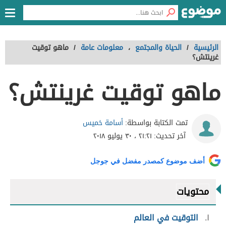
الرئيسية
/
الحياة والمجتمع
،
معلومات عامة
/
ماهو توقيت
غرينتش؟
ماهو توقيت غرينتش؟
أسامة خميس
تمت الكتابة بواسطة:
آخر تحديث:
٢١:٢١ ، ٣٠ يوليو ٢٠١٨
أضف موضوع كمصدر مفضل في جوجل
محتويات
١
التوقيت في العالم