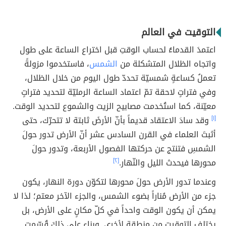
التوقيت في العالم
اعتمدَ القدماءُ لحساب الوقتِ قبل اختراع الساعة على طول
واتجاه الظلال المتشكلة من
الشمس
، فاستخدموا مزولةً
تعملُ كساعةٍ شمسيّة تحددّ طول اليوم من خلال الظلال،
وفي فتراتٍ لاحقة تمّ اعتماد الساعة الرمليّة لتحديد فتراتٍ
معيّنة، كما استُخدمت مصابيح الزيت والشموع لتحديد الوقت.
[١]
وقد سادَ الاعتقاد قديماً بأنّ الأرضَ ثابتة لا تتحرّك، حتى
أثبتَ العلماء في القرن السادس عشر أنّ الأرض تدور حولَ
الشمسِ فتنتج عن حركتها الفصول الأربعة، وتدور حولَ
محورها فيحدث الليل والنّهار.
[٢]
وعندما تدور الأرض حولَ محورها لتكوّن دورة النهار، يكون
جزء من الأرض مُناراً بضوء الشمس، والجزء الآخر معتم؛ لذا لا
يمكن أن يكون الوقت واحداً في كلّ مكانٍ على الأرض، بل
يختلف التوقيت من منطقةٍ لأخرى. وبناء على ذلكَ قُسّمت