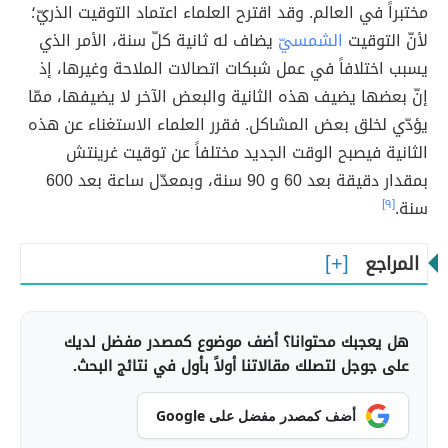
مختبراً في العالم. وقد اقترح العلماء اعتماد التوقيت الذريّ؛
لأنّ التوقيت
الشمسيّ
يضاف له ثانية كلّ سنة، الأمر الذي
يسبب اختلافاً في عمل شبكات اتصالات الملاحة وغيرها، إذ
إنّ بعضها يضيف هذه الثانية والبعض الآخر لا يضيفها، ممّا
يؤدّي لخلق بعض المشاكل. فقرر العلماء الاستغناء عن هذه
الثانية فيصبح الوقت الجديد مختلفاً عن توقيت غرينتش
بمقدار دقيقة بعد 60 و 90 سنة، وبمعدّل ساعة بعد 600
سنة.
[٩]
المراجع
هل يعجبك محتوانا؟ أضف موضوع كمصدر مفضل لديك
على جوجل لتصلك مقالاتنا أولاً بأول في نتائج البحث.
أضف كمصدر مفضل على Google