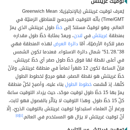
توقيت غرينتش
يُعرف توقيت غرينتش (بالإنجليزية: Greenwich Mean
Time/GMT) بأنّه التوقيت المرجعيّ للمناطق الزمنيّة في
العالم، وهو توقيتٌ مستندٌ إلى
خطّ
طول غرينتش الذي يمرّ
بمنطقة
غرينتش
في
لندن
، ويعدّ بمثابة خطّ طول مقداره
صفر للكرة الأرضيّة، أمّا
دائرة العرض
لهذه المنطقة فهي
38".28'.51° شمال دائرة الاستواء. فعندما تكون الشمس
في أعلى نقطة لها فوق خطّ طول صفر أي خطّ غرينتش،
فإنّ الساعة تكون 12 ظهراً تماماً في منطقة غرينتش. ولأنّ
خطّ غرينتش هو نقطة الصفر، فهو مرجعٌ لخطوط الطولِ
كلّها، إذ قُسّمت
خطوط الطولِ
بناء عليه، وأصبحَ لكلّ منطقة
يمرّ بها 15 خطّ طول توقيت موحّد، حيث يزداد التوقيت ساعة
كلّ 15 خطّ طول. وهذا التوقيت لا يتأثّر بالفصول فهو ثابت،
ورغمَ أنّ العلماء استبدلوا توقيت غرينتش بالتوقيت الذريّ، إلّا
أنّ توقيت غرينتش لا يزال هو المستخدم في العالم.
[٤]
[٥]