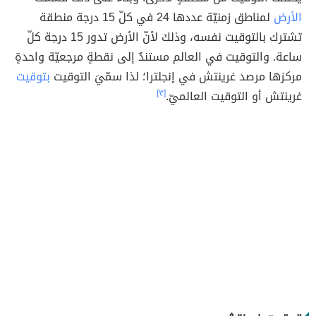
الأرض
لمناطق زمنيّة عددها 24 في كلّ 15 درجة منطقة
تشترك بالتوقيت نفسه، وذلكَ لأنّ الأرض تدور 15 درجة كلّ
ساعة. والتوقيت في العالم مستندٌ إلى نقطةٍ مرجعيّة واحدةٍ
مركزها مرصد غرينتش في إنجلترا؛ لذا سمّيَ التوقيت
بتوقيت
غرينتش أو التوقيت العالميّ.
[٣]