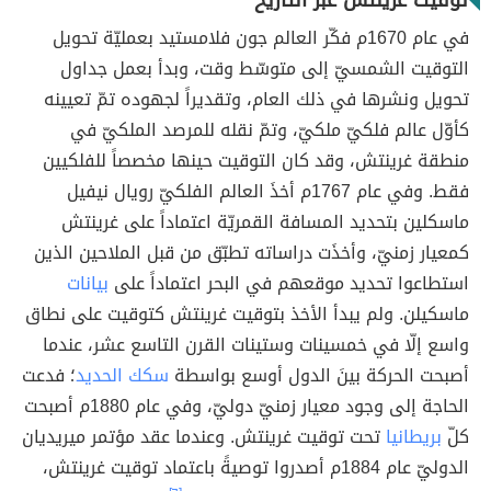
توقيت غرينتش عبر التاريخ
في عام 1670م فكّر العالم جون فلامستيد بعمليّة تحويل
التوقيت الشمسيّ إلى متوسّط وقت، وبدأ بعمل جداول
تحويل ونشرها في ذلك العام، وتقديراً لجهوده تمّ تعيينه
كأوّل عالم فلكيّ ملكيّ، وتمّ نقله للمرصد الملكيّ في
منطقة غرينتش، وقد كان التوقيت حينها مخصصاً للفلكيين
فقط. وفي عام 1767م أخذَ العالم الفلكيّ رويال نيفيل
ماسكلين بتحديد المسافة القمريّة اعتماداً على غرينتش
كمعيار زمنيّ، وأخذَت دراساته تطبّق من قبل الملاحين الذين
استطاعوا تحديد موقعهم في البحر اعتماداً على
بيانات
ماسكيلن. ولم يبدأ الأخذ بتوقيت غرينتش كتوقيت على نطاق
واسع إلّا في خمسينات وستينات القرن التاسع عشر، عندما
أصبحت الحركة بينَ الدول أوسع بواسطة
سكك الحديد
؛ فدعت
الحاجة إلى وجود معيار زمنيّ دوليّ، وفي عام 1880م أصبحت
كلّ
بريطانيا
تحت توقيت غرينتش. وعندما عقد مؤتمر ميريديان
الدوليّ عام 1884م أصدروا توصيةً باعتماد توقيت غرينتش،