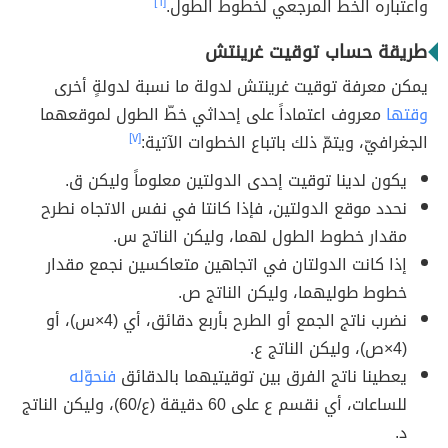
واعتباره الخط المرجعي لخطوط الطول.
[٦]
طريقة حساب توقيت غرينتش
يمكن معرفة توقيت غرينتش لدولة ما نسبة لدولةٍ أخرى
وقتها
معروف اعتماداً على إحداثي خطّ الطول لموقعهما
الجغرافيّ، ويتمّ ذلك باتباع الخطوات الآتية:
[٧]
يكون لدينا توقيت إحدى الدولتين معلوماً وليكن ق.
نحدد موقع الدولتين، فإذا كانتا في نفس الاتجاه نطرح
مقدار خطوط الطول لهما، وليكن الناتج س.
إذا كانت الدولتان في اتجاهين متعاكسين نجمع مقدار
خطوط طوليهما، وليكن الناتج ص.
نضرب ناتج الجمع أو الطرح بأربع دقائق، أي (4×س)، أو
(4×ص)، وليكن الناتج ع.
يعطينا ناتج الفرق بين توقيتيهما بالدقائق
فنحوّله
للساعات، أي نقسم ع على 60 دقيقة (ع/60)، وليكن الناتج
د.