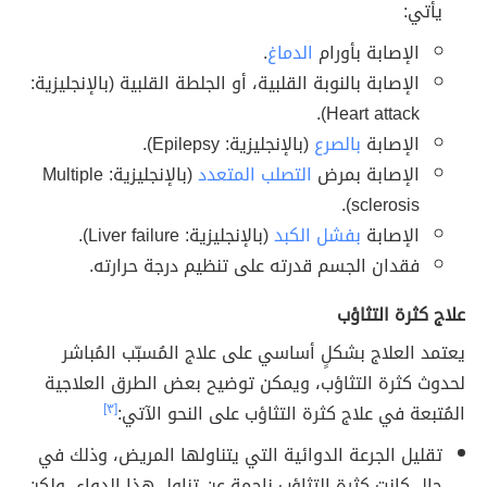
يأتي:
الإصابة بأورام
الدماغ
.
الإصابة بالنوبة القلبية، أو الجلطة القلبية (بالإنجليزية:
Heart attack).
الإصابة
بالصرع
(بالإنجليزية: Epilepsy).
الإصابة بمرض
التصلب المتعدد
(بالإنجليزية: Multiple
sclerosis).
الإصابة
بفشل الكبد
(بالإنجليزية: Liver failure).
فقدان الجسم قدرته على تنظيم درجة حرارته.
علاج كثرة التثاؤب
يعتمد العلاج بشكلٍ أساسي على علاج المُسبّب المُباشر
لحدوث كثرة التثاؤب، ويمكن توضيح بعض الطرق العلاجية
المُتبعة في علاج كثرة التثاؤب على النحو الآتي:
[٣]
تقليل الجرعة الدوائية التي يتناولها المريض، وذلك في
حال كانت كثرة التثاؤب ناجمة عن تناول هذا الدواء، ولكن