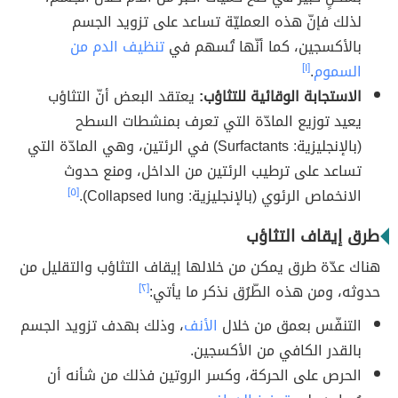
لذلك فإنّ هذه العمليّة تساعد على تزويد الجسم
بالأكسجين، كما أنّها تُسهم في
تنظيف الدم من
السموم
.
[١]
الاستجابة الوقائية للتثاؤب:
يعتقد البعض أنّ التثاؤب
يعيد توزيع المادّة التي تعرف بمنشطات السطح
(بالإنجليزية: Surfactants) في الرئتين، وهي المادّة التي
تساعد على ترطيب الرئتين من الداخل، ومنع حدوث
الانخماص الرئوي (بالإنجليزية: Collapsed lung).
[٥]
طرق إيقاف التثاؤب
هناك عدّة طرق يمكن من خلالها إيقاف التثاؤب والتقليل من
حدوثه، ومن هذه الطّرُق نذكر ما يأتي:
[٢]
التنفّس بعمق من خلال
الأنف
، وذلك بهدف تزويد الجسم
بالقدر الكافي من الأكسجين.
الحرص على الحركة، وكسر الروتين فذلك من شأنه أن