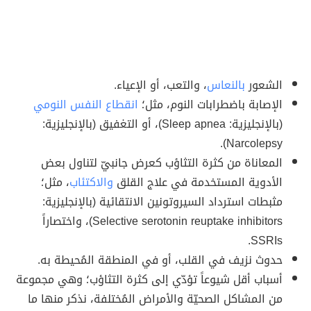
الشعور
بالنعاس
، والتعب، أو الإعياء.
الإصابة باضطرابات النوم، مثل؛
انقطاع النفس النومي
(بالإنجليزية: Sleep apnea)، أو التغفيق (بالإنجليزية:
Narcolepsy).
المعاناة من كثرة التثاؤب كعرض جانبيّ لتناول بعض
الأدوية المستخدمة في علاج القلق
والاكتئاب
، مثل؛
مثبطات استرداد السيروتونين الانتقائية (بالإنجليزية:
Selective serotonin reuptake inhibitors)، واختصاراً
SSRIs.
حدوث نزيف في القلب، أو في المنطقة المُحيطة به.
أسباب أقل شيوعاً تؤدّي إلى كثرة التثاؤب؛ وهي مجموعة
من المشاكل الصحيّة والأمراض المُختلفة، نذكر منها ما