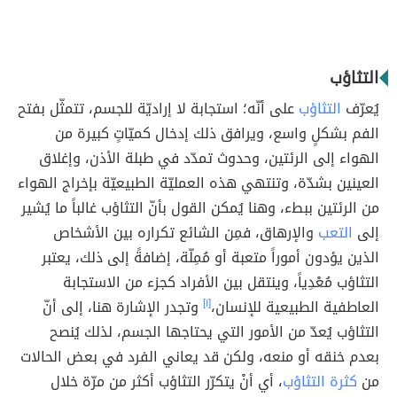
التثاؤب
يُعرّف
التثاؤب
على أنّه؛ استجابة لا إراديّة للجسم، تتمثّل بفتح
الفم بشكلٍ واسع، ويرافق ذلك إدخال كميّاتٍ كبيرة من
الهواء إلى الرئتين، وحدوث تمدّد في طبلة الأذن، وإغلاق
العينين بشدّة، وتنتهي هذه العمليّة الطبيعيّة بإخراج الهواء
من الرئتين ببطء، وهنا يُمكن القول بأنّ التثاؤب غالباً ما يُشير
إلى
التعب
والإرهاق، فمِن الشائع تكراره بين الأشخاص
الذين يؤدون أموراً متعبة أو مُمِلّة، إضافةً إلى ذلك، يعتبر
التثاؤب مُعْدِياً، وينتقل بين الأفراد كجزء من الاستجابة
العاطفية الطبيعية للإنسان،
[١]
وتجدر الإشارة هنا، إلى أنّ
التثاؤب يُعدّ من الأمور التي يحتاجها الجسم، لذلك يُنصح
بعدم خنقه أو منعه، ولكن قد يعاني الفرد في بعض الحالات
من
كثرة التثاؤب
، أي أنْ يتكرّر التثاؤب أكثر من مرّة خلال