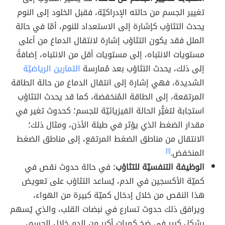
تغيير الجسم من حالته الإدراكيّة، فقبل الخلود إلى النوم
يحدث التثاؤب كإشارة إلى الاستعداد للنوم، أمّا في حالة
الملل فقد يكون التثاؤب إشارة لانتقال الدماغ من أعلى
مستويات الانتباه، إلى مستويات أقل من الانتباه، إضافةً
إلى ذلك، يحدث التثاؤب بعد مُمارسة
التمارين الرياضيّة
الشديدة، فهي إشارة إلى انتقال الدماغ من حالة الطاقة
المرتفعة، إلى الطاقة المُنخفضة، كما قد يحدث التثاؤب
استجابة لتغيُّر الحالة الفيزيائيّة للجسم؛ كحدوث تغير في
مقدار الضغط الذي يؤثر في طبلة الأذن، ومثال ذلك؛
الانتقال من مناطق الضغط المرتفع، إلى مناطق الضغط
المنخفض.
[١]
الوظيفة التنفسيّة للتثاؤب:
في حالة حدوث نقص في
كميّة الأكسجين في الدم، يُساعد التثاؤب على تعويض
هذا النقص من خلال إدخال كميّة كبيرة من الهواء،
ويرافق ذلك حدوث تسارع في نبضات القلب، والذي يُسهم
بشكلٍ كبير في ضخ كميات أكبر من الدم خلال الجسم،