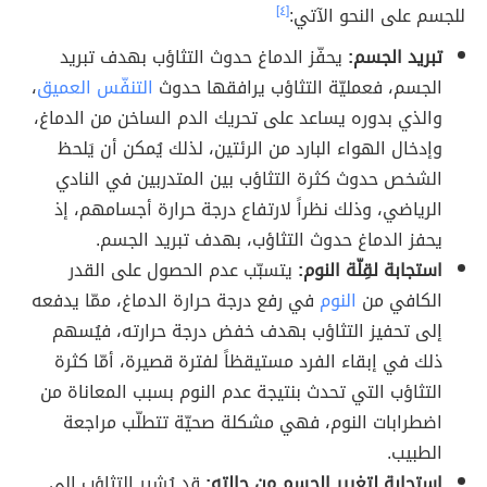
للجسم على النحو الآتي:
[٤]
تبريد الجسم:
يحفّز الدماغ حدوث التثاؤب بهدف تبريد
الجسم، فعمليّة التثاؤب يرافقها حدوث
التنفّس العميق
،
والذي بدوره يساعد على تحريك الدم الساخن من الدماغ،
وإدخال الهواء البارد من الرئتين، لذلك يُمكن أن يَلحظ
الشخص حدوث كثرة التثاؤب بين المتدربين في النادي
الرياضي، وذلك نظراً لارتفاع درجة حرارة أجسامهم، إذ
يحفز الدماغ حدوث التثاؤب، بهدف تبريد الجسم.
استجابة لقِلّة النوم:
يتسبّب عدم الحصول على القدر
الكافي من
النوم
في رفع درجة حرارة الدماغ، ممّا يدفعه
إلى تحفيز التثاؤب بهدف خفض درجة حرارته، فيُسهم
ذلك في إبقاء الفرد مستيقظاً لفترة قصيرة، أمّا كثرة
التثاؤب التي تحدث بنتيجة عدم النوم بسبب المعاناة من
اضطرابات النوم، فهي مشكلة صحيّة تتطلّب مراجعة
الطبيب.
استجابة لتغيير الجسم من حالته:
قد يُشير التثاؤب إلى