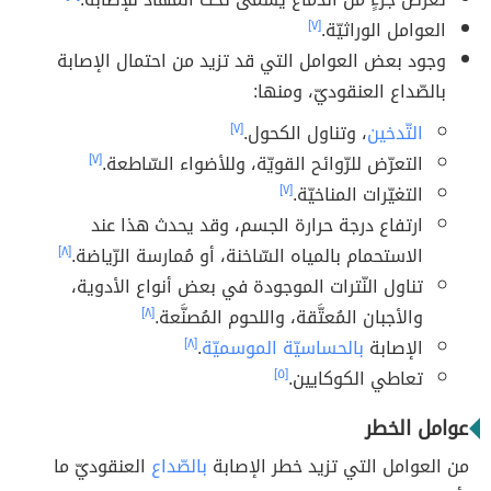
العوامل الوراثيّة.
[٧]
وجود بعض العوامل التي قد تزيد من احتمال الإصابة
بالصّداع العنقوديّ، ومنها:
التّدخين
، وتناول الكحول.
[٧]
التعرّض للرّوائح القويّة، وللأضواء السّاطعة.
[٧]
التغيّرات المناخيّة.
[٧]
ارتفاع درجة حرارة الجسم، وقد يحدث هذا عند
الاستحمام بالمياه السّاخنة، أو مُمارسة الرّياضة.
[٨]
تناول النّترات الموجودة في بعض أنواع الأدوية،
والأجبان المُعتَّقة، واللحوم المُصنَّعة.
[٨]
الإصابة
بالحساسيّة الموسميّة
.
[٨]
تعاطي الكوكايين.
[٥]
عوامل الخطر
من العوامل التي تزيد خطر الإصابة
بالصّداع
العنقوديّ ما