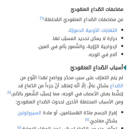
مضاعفات الصّداع العنقوديّ
من مضاعفات الصّداع العنقوديّ المُحتمَلة:
[٦]
التهابات الأوعية الدمويّة
.
حرارة لا يمكن تحديد المسبّب لها.
ازدواجية الرّؤية، والشّعور بألمٍ في العين.
آلام في الوجه.
أسباب الصّداع العنقوديّ
لم يتم التعرّف على سببٍ محدّدٍ وواضحٍ لهذا النّوع من
الصّداع
بشكلٍ عامٍّ، إلّا أنّه يُعتقَد أنّ جزءاً من الدّماغ قد
يُنشِّط بعض الأعصاب في الوجه، مما يُسبِّب الشّعور بالألم،
[٧]
ومن الأسباب المحتمَلة الأخرى لحدوث الصّداع العنقوديّ:
إفراز الجسم مادّة الهستامين، أو مادة
السيروتونين
بشكلٍ مفاجئٍ.
[٥]
تعرُّض جزءٍ من الدّماغ يُسمّى تحت المهاد للإصابة.
[٥]