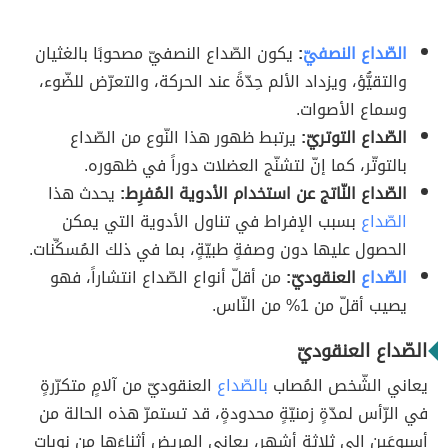
الصّداع النصفيّ
:
يكون الصّداع النصفيّ مصحوبًا بالغثيان
والتقيُّؤ، ويزداد الألم حِدّةً عند الحركة، والتعرّض للضّوء،
وسماع الأصوات.
الصّداع التوتريّ:
يرتبط ظهور هذا النّوع من الصّداع
بالتوتّر، كما إنّ لتشنّج العضلات دوراً في ظهوره.
الصّداع النّاتج عن استخدام الأدوية المُفرِط:
يحدث هذا
الصّداع
بسبب الإفراط في تناول الأدوية التي يمكن
الحصول عليها دون وصفةٍ طبيّةٍ، بما في ذلك المُسكِّنات.
الصّداع
العنقوديّ:
من أقلّ أنواع الصّداع انتشاراً، فهو
يصيب أقلّ من 1% من النّاس.
الصّداع العنقوديّ
يعاني الشّخص المُصاب
بالصّداع
العنقوديّ من آلامٍ متكرّرةٍ
في الرّأس لمدّةٍ زمنيّةٍ محدودةٍ، قد تستمرّ هذه الحالة من
أسبوعَين إلى ثلاثة أشهرٍ، يعاني المريض أثناءَها من نوبات