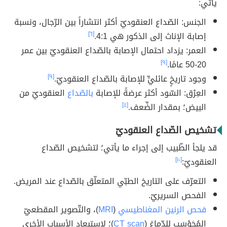
يأتي:
الجنس: الصّداع العنقوديّ أكثر انتشاراً بين الرّجال، ونسبة
إصابة الإناث إلى الذكور هي 4:1.
[٦]
العمر: يزداد احتمال الإصابة بالصّداع العنقوديّ بين عمر
20-50 عامًا.
[٩]
وجود تاريخٍ عائليٍّ للإصابة بالصّداع العنقوديّ.
[٩]
العِرْق: السّود أكثر عرضةً للإصابة
بالصّداع
العنقوديّ من
البيض؛ بمقدار الضِّعف.
[٤]
تشخيص الصّداع العنقوديّ
قد يلجأ الطّبيب إلى إجراء ما يأتي؛ لتشخيص الصّداع
العنقوديّ:
[١٠]
التعرّف على التاريخ الطبّي المتعلّق بالصّداع عند المريض.
الفحص السريريّ.
فحص الرنين المغناطيسي
(
MRI
)، والتّصوير المقطعيّ
المُحَوْسَب للدّماغ (
CT scan
)؛ لاستبعاد الأسباب الأخرى