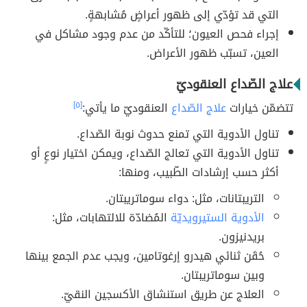
التي قد تؤدّي إلى ظهور أعراضٍ مُشابهةٍ.
إجراء فحص العيون؛ للتأكّد من عدم وجود مشاكل في
العين، تسبّب ظهور الأعراض.
علاج الصّداع العنقوديّ
تتضمّن خيارات
علاج الصّداع
العنقوديّ ما يأتي:
[٥]
تناول الأدوية التي تمنع حدوث نوبة الصّداع.
تناول الأدوية التي تعالج الصّداع، ويمكن اختيار نوعٍ أو
أكثر حسب إرشادات الطّبيب، ومنها:
التريبتانات، مثل: دواء سوماتريبتان.
الأدوية الستيرويديّة
المُضادّة للالتهابات، مثل:
بريدنيزون.
حُقَن ثنائي هيدرو إرغوتامين، ويجب عدم الجمع بينها
وبين سوماتريبتان.
العلاج عن طريق استنشاق الأكسجين النقيّ.