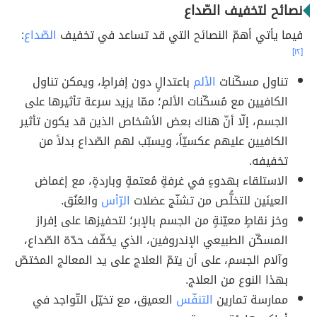
نصائح لتخفيف الصّداع
فيما يأتي أهمّ النصائح التي قد تساعد في تخفيف
الصّداع
:
[١٢]
تناول مسكّنات
الألم
باعتدالٍ دون إفراطٍ، ويمكن تناول
الكافيين مع مُسكّنات الألم؛ ممّا يزيد سرعة تأثيرها على
الجسم، إلّا أنّ هناك بعض الأشخاص الذين قد يكون تأثير
الكافيين عليهم عكسيّاً، ويسبّب لهم الصّداع بدلاً من
تخفيفه.
الاستلقاء بهدوءٍ في غرفةٍ مُعتمةٍ وباردةٍ، مع إغماض
العينَين للتخلُّص من تشنّج عضلات
الرّأس
والعُنُق.
وخز نقاطٍ معيّنةٍ من الجسم بالإبر؛ لتحفيزها على إفراز
المسكّن الطبيعي الإندروفين، الذي يخفّف حدّة الصّداع،
وآلام الجسم، على أن يتمّ العلاج على يد المعالج المختصّ
بهذا النوع من العلاج.
ممارسة تمارين
التنفّس
العميق، مع تخيّل التّواجد في