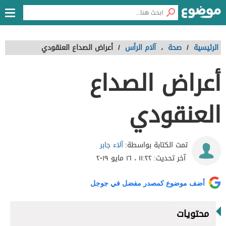
الرئيسية
/
صحة
،
آلام الرأس
/
أعراض الصداع العنقودي
أعراض الصداع
العنقودي
آلاء جابر
تمت الكتابة بواسطة:
آخر تحديث:
١١:٢٢ ، ١٦ مايو ٢٠١٩
أضف موضوع كمصدر مفضل في جوجل
محتويات