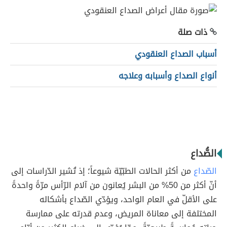
ذات صلة
أسباب الصداع العنقودي
أنواع الصداع وأسبابه وعلاجه
الصُّداع
الصّداع
من أكثر الحالات الطبّيّة شيوعاً؛ إذ تُشير الدّراسات إلى
أنّ أكثر من 50% من البشر يُعانون من آلام الرّأس مرّةً واحدةً
على الأقلّ في العام الواحد، ويؤدّي الصّداع بأشكاله
المختلفة إلى معاناة المريض، وعدم قدرته على ممارسة