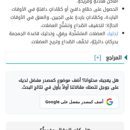
أماكن هادئةٍ ومريحةٍ.
الحصول على حمّامٍ دافئٍ أو كمّاداتٍ دافئةٍ في الأوقات
الباردة، وكمّاداتٍ باردةٍ على الجبين، والعنق في الأوقات
الحارّة؛ لتخفيف الصّداع وتشنُّج العضلات.
تدليك
العضلات المتشنِّجة برفقٍ، وتدليك قاعدة الجمجمة
بحركاتٍ دائريّةٍ، تخفّف الصّداع وتريح العضلات.
المراجع
هل يعجبك محتوانا؟ أضف موضوع كمصدر مفضل لديك
على جوجل لتصلك مقالاتنا أولاً بأول في نتائج البحث.
أضف كمصدر مفضل على Google