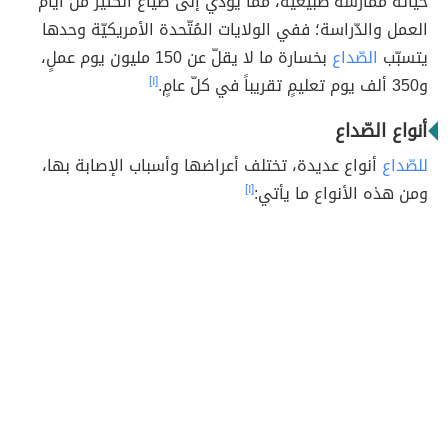
حياته مُمارسةً طبيعيّةً، ممّا يُؤدّي إلى ضياع الكثير من أيّام
العمل والدّراسة؛ ففي الولايات المُتّحدة الأمريكيّة وحدها
يتسبّب
الصّداع
بخسارة ما لا يقلّ عن 150 مليون يوم عملٍ،
و350 ألف يوم تعليمٍ تقريباً في كلّ عامٍ.
[١]
أنواع الصّداع
للصّداع
أنواع عديدة، تختلف أعراضها وأسباب الإصابة بها،
ومن هذه الأنواع ما يأتي:
[١]