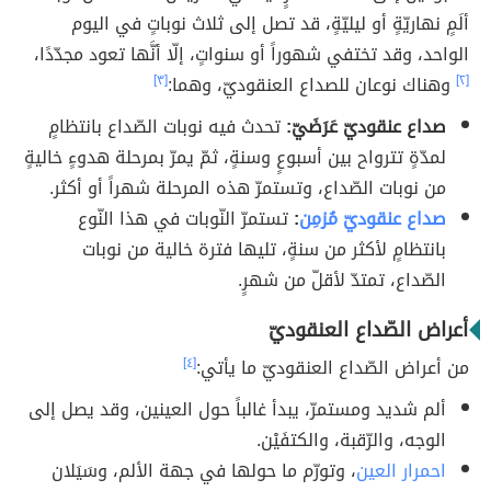
ألَمٍ نهاريّةٍ أو ليليّةٍ، قد تصل إلى ثلاث نوباتٍ في اليوم
الواحد، وقد تختفي شهوراً أو سنواتٍ، إلّا أنَّها تعود مجدّدًا،
[٢]
وهناك نوعان للصداع العنقوديّ، وهما:
[٣]
صداع عنقوديّ عَرَضَيّ:
تحدث فيه نوبات الصّداع بانتظامٍ
لمدّةٍ تترواح بين أسبوعٍ وسنةٍ، ثمّ يمرّ بمرحلة هدوءٍ خاليةٍ
من نوبات الصّداع، وتستمرّ هذه المرحلة شهراً أو أكثر.
صداع عنقوديّ مُزمِن
:
تستمرّ النّوبات في هذا النّوع
بانتظامٍ لأكثر من سنةٍ، تليها فترة خالية من نوبات
الصّداع، تمتدّ لأقلّ من شهرٍ.
أعراض الصّداع العنقوديّ
من أعراض الصّداع العنقوديّ ما يأتي:
[٤]
ألم شديد ومستمرّ، يبدأ غالباً حول العينين، وقد يصل إلى
الوجه، والرّقبة، والكتفَيْن.
احمرار العين
، وتورّم ما حولها في جهة الألم، وسَيَلان