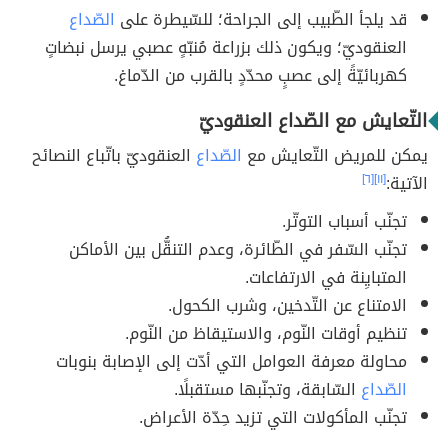
قد يلجأ الطّبيب إلى الجراحة؛ للسّيطرة على
الصّداع
العنقوديّ؛ ويكون ذلك بزراعة مُنبّهٍ عصبي يرسل نبضاتٍ
كهربائيّةً إلى عصبٍ محدّدٍ بالقرب من الدّماغ.
التّعايش مع الصّداع العنقوديّ
يمكن للمريض التّعايش مع
الصّداع
العنقوديّ باتّباع النصائح
الآتية:
[١١]
[٦]
تجنّب أسباب التوتّر.
تجنّب السّفر في الطّائرة، وعدم التنقُّل بين الأماكن
المتبايِنة في الارتفاعات.
الامتناع عن التّدخين، وشرب الكحول.
تنظيم أوقات النّوم، والاستيقاظ من النّوم.
محاولة معرفة العوامل التي أدّت إلى الإصابة بنوبات
الصّداع
السّابقة، وتجنّبها مستقبلًا.
تجنّب المأكولات التي تزيد حِدّة الأعراض.