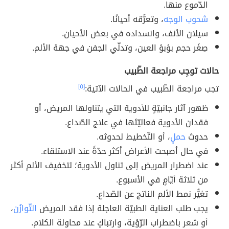
الدّموع منها.
شحوب الوجه
، وتعرُّقه أحيانًا.
سيلان الأنف، وانسداده في بعض الأحيان.
صِغَر حجم بؤبؤ العين، وتدلّي الجفن في جهة الألم.
حالات توجِب مراجعة الطّبيب
تجب مراجعة الطّبيب في الحالات الآتية:
[٥]
ظهور آثار جانبيّةٍ للأدوية التي يتناولها المريض، أو
فقدان الأدوية فعاليّتَها في علاج الصّداع.
حدوث
حملٍ
، أو التّخطيط لحدوثه.
في حال أصبحت الأعراض أكثر حدّةً عند الاستلقاء.
عند اضطرار المريض إلى تناول الأدوية؛ لتخفيف الألم أكثر
من ثلاثة أيّامٍ في الأسبوع.
تغيُّر نمط الألم الناتج عن الصّداع.
يجب طلب العناية الطبيّة العاجلة إذا فقد المريض
التّوازُن
،
أو شعر باضطراب الرّؤية، وارتباكٍ عند محاولة الكلام.