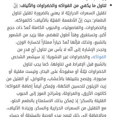
تناول ما يكفي من الفواكه والخضراوات والألياف:
إنّ
تقليل السعرات الحراريّة لا يعني بالضرورة تقليل تناول
الطعام؛ حيث إنّ الأطعمة الغنيّة بالألياف؛ كالفواكه،
والخضراوات، والفاصولياء، والحبوب الكاملة تُعدّ ذات حجمٍ
أكبر، وتستغرق وقتاً أطول للهضم، ممّا يزيد من الشعور
بالشبع، ولذلك فإنّها تُعدّ خياراً ممتازاً لخسارة الوزن،
وتجدر الإشارة إلى أنّه لا بأس من تناول أيّ قدرٍ من
الفواكه
، والخضراوات غير النشوية؛ إذ سيشعر الشخص
بالشبع قبل الإفراط في تناولها، كما يجب تناول
الخضراوات نيّئةً أو مطبوخةً على البخار، وليست مقلية أو
مخبوزة، ويُنصح بتتبيلها بالأعشاب، والتوابل، أو القليل من
زيت الزيتون لتحسين النكهة، ويُمكن أيضاً إضافة الفواكه؛
كالتوت الأزرق، والفراولة، وشرائح الموز إلى الحبوب
القليلة بالسكر؛ إذ يُمكن بذلك الاستمتاع بالطعم الحلو،
مع التقليل من السعرات الحرارية والسكر، وزيادة الألياف،
وبالإضافة إلى ذلك يُنصح ببدء الوجبة بالسلطة أو حساء