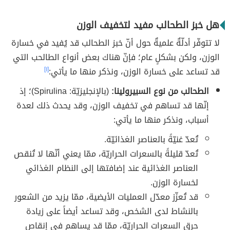
هل خبز الطحالب مفيد لتخفيف الوزن
لا تتوفّر أدلّةٌ علميةٌ حول أنّ خبز الطحالب قد يُفيد في خسارة
الوزن، ولكن بشكلٍ عام؛ فإنّ هناك بعض أنواع الطالحب التي
قد تساعد على خسارة الوزن، ونذكر منها ما يأتي:
[١]
الطحالب من نوع السبيرولينا:
(بالإنجليزيّة: Spirulina)؛ إذ
إنّها قد تساهم في تخفيف الوزن، وقد يحدث ذلك لعدة
أسباب، ونذكر منها ما يأتي:
تُعدّ غنيّةً بالعناصر الغذائيّة.
تُعدّ قليلةً بالسعرات الحراريّة، ممّا يعني أنّها لا تُنقص
العناصر الغذائية عند إضافتها إلى النظام الغذائي
لخسارة الوزن.
قد تُعزّز معدّل العمليات الأيضية، ممّا يزيد من الشعور
بالنشاط لدى الشخص، وقد تساعد أيضاً على زيادة
حرق السعرات الحراريّة، ممّا قد يساهم في إنقاص