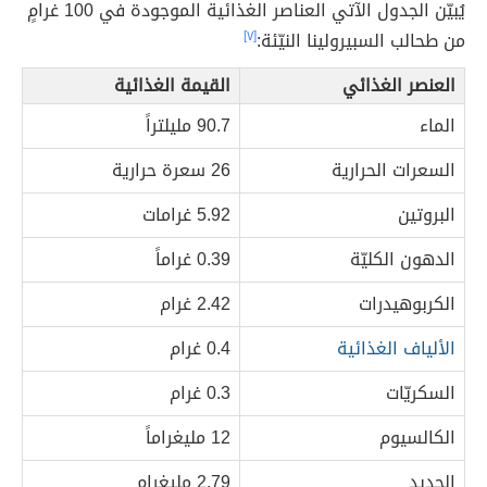
يُبيّن الجدول الآتي العناصر الغذائية الموجودة في 100 غرامٍ
من طحالب السبيرولينا النيّئة:
[٧]
العنصر الغذائي
القيمة الغذائية
الماء
90.7 مليلتراً
السعرات الحرارية
26 سعرة حرارية
البروتين
5.92 غرامات
الدهون الكليّة
0.39 غراماً
الكربوهيدرات
2.42 غرام
الألياف الغذائية
0.4 غرام
السكريّات
0.3 غرام
الكالسيوم
12 مليغراماً
الحديد
2.79 مليغرام