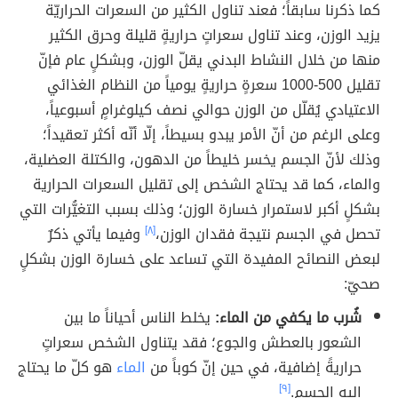
كما ذكرنا سابقاً؛ فعند تناول الكثير من السعرات الحراريّة
يزيد الوزن، وعند تناول سعراتٍ حراريةٍ قليلة وحرق الكثير
منها من خلال النشاط البدني يقلّ الوزن، وبشكلٍ عام فإنّ
تقليل 500-1000 سعرةٍ حراريةٍ يومياً من النظام الغذائي
الاعتيادي يُقلّل من الوزن حوالي نصف كيلوغرامٍ أسبوعياً،
وعلى الرغم من أنّ الأمر يبدو بسيطاً، إلّا أنّه أكثر تعقيداً؛
وذلك لأنّ الجسم يخسر خليطاً من الدهون، والكتلة العضلية،
والماء، كما قد يحتاج الشخص إلى تقليل السعرات الحرارية
بشكلٍ أكبر لاستمرار خسارة الوزن؛ وذلك بسبب التغيُّرات التي
تحصل في الجسم نتيجة فقدان الوزن،
[٨]
وفيما يأتي ذكرٌ
لبعض النصائح المفيدة التي تساعد على خسارة الوزن بشكلٍ
صحيّ:
شُرب ما يكفي من الماء:
يخلط الناس أحياناً ما بين
الشعور بالعطش والجوع؛ فقد يتناول الشخص سعراتٍ
حراريةً إضافية، في حين إنّ كوباً من
الماء
هو كلّ ما يحتاج
إليه الجسم.
[٩]