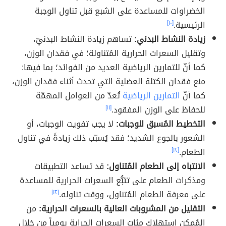
الخضراوات للمساعدة على الشبع قبل تناول الوجبة
الرئيسية.
[١٠]
زيادة النشاط البدني:
تساهم زيادة النشاط البدنيّ،
وتقليل السعرات الحرارية المُتناولة؛ في فقدان الوزن،
كما أنّ للتمارين الرياضية العديد من الفوائد؛ بما فيها:
منع فقدان الكتلة العضلية التي تحدث أثناء فقدان الوزن،
كما أنّ
التمارين الرياضية
تُعدّ من العوامل المهمّة
للحفاظ على الوزن المفقود.
[١١]
التخطيط المُسبق للوجبات:
لا يجب تفويت الوجبات، أو
الشعور بالجوع الشديد؛ فقد يُسبّب ذلك زيادةً في تناول
الطعام.
[١٢]
الانتباه إلى الطعام المُتناول:
قد تساعد التطبيقات
ومذكرات الطعام على تتبُّع السعرات الحرارية للمساعدة
على معرفة الطعام المُتناول، ووقت تناوله.
[١٢]
التقليل من المشروبات العالية بالسعرات الحرارية:
من
المُمكن استهلاك مئات السعرات الحراية يومياً من خلال