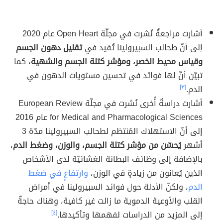
أشارت مراجعةٌ نُشرت في مجلّة Open Heart عام 2020
إلى أنّ طحالب السبيرولينا تُفيد في
تقليل دهون الجسم
وقياس محيط الخصر، ومؤشر كتلة الجسم والشهية
، كما
تبيّن أنّ لها فوائد في تحسين مستويات الدهون في
الدم.
[٣]
أشارت دراسةٌ أُخرى نُشرت في مجلّة European Review
for Medical and Pharmacological Sciences عام 2016
إلى أنّ الاستهلاك المُنتظم لطحالب السبيرولينا مدّة 3
أشهر
يُحسّن من مؤشر كتلة الجسم، والوزن، وضغط الدم
،
بالإضافة إلى وظائف البطانة الغشائيّة لدى الأشخاص
الذين يُعانون من زيادةٍ في الوزن،
وارتفاعٍ في ضغط
الدم
، ولكنّ الأدلة حول فوائد السبيرولينا في أمراض
القلب والأوعية الدموية ما زالت غير كافية، وهناك حاجةٌ
إلى المزيد من الدراسات لفهمها وتأكيدها.
[٤]