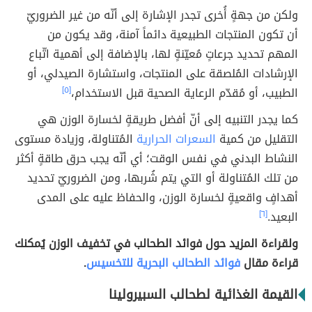
ولكن من جهةٍ أُخرى تجدر الإشارة إلى أنّه من غير الضروريّ
أن تكون المنتجات الطبيعية دائماً آمنة، وقد يكون من
المهم تحديد جرعاتٍ مُعيّنةٍ لها، بالإضافة إلى أهمية اتّباع
الإرشادات المُلصقة على المنتجات، واستشارة الصيدلي، أو
الطبيب، أو مُقدّم الرعاية الصحية قبل الاستخدام،
[٥]
كما يجدر التنبيه إلى أنّ أفضل طريقةٍ لخسارة الوزن هي
التقليل من كمية
السعرات الحرارية
المُتناولة، وزيادة مستوى
النشاط البدني في نفس الوقت؛ أي أنّه يجب حرق طاقةٍ أكثر
من تلك المُتناولة أو التي يتم شُربها، ومن الضروريّ تحديد
أهدافٍ واقعيةٍ لخسارة الوزن، والحفاظ عليه على المدى
البعيد.
[٦]
ولقراءة المزيد حول فوائد الطحالب في تخفيف الوزن يُمكنك
قراءة مقال
فوائد الطحالب البحرية للتخسيس
.
القيمة الغذائية لطحالب السبيرولينا