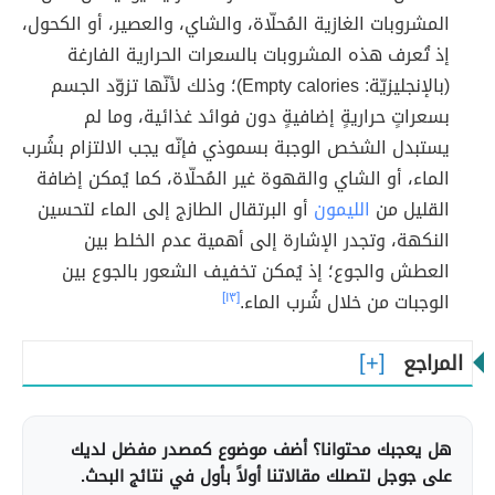
المشروبات الغازية المُحلّاة، والشاي، والعصير، أو الكحول،
إذ تُعرف هذه المشروبات بالسعرات الحرارية الفارغة
(بالإنجليزيّة: Empty calories)؛ وذلك لأنّها تزوّد الجسم
بسعراتٍ حراريةٍ إضافيةٍ دون فوائد غذائية، وما لم
يستبدل الشخص الوجبة بسموذي فإنّه يجب الالتزام بشُرب
الماء، أو الشاي والقهوة غير المُحلّاة، كما يُمكن إضافة
القليل من
الليمون
أو البرتقال الطازج إلى الماء لتحسين
النكهة، وتجدر الإشارة إلى أهمية عدم الخلط بين
العطش والجوع؛ إذ يُمكن تخفيف الشعور بالجوع بين
الوجبات من خلال شُرب الماء.
[١٣]
المراجع
هل يعجبك محتوانا؟ أضف موضوع كمصدر مفضل لديك
على جوجل لتصلك مقالاتنا أولاً بأول في نتائج البحث.