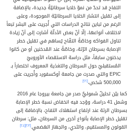
التفاح قد تحدّ من نموّ خلايا سرطانيّةً جديدة، بالإضافة
إلى تقليل انتشار الخلايا السرطانيّة الموجودة، وعلى
الرغم من تباين نتائج الدراسات التي أُجريت على البشر تبعاً
لاختلاف أنواعها، إلّا أنّ بعض الأدلّة أشارت إلى أنّ زيادة
تناول الفواكه وخاصّةً التفّاح يُساهم في تقليل خطر
الإصابة بسرطان الرّئة، وخاصّةً عند المُدخنين أو من كانوا
يدخنون سابقاً، مثل دراسة الاستقصاء الأوروبيّ
المُستقبليّ حول السرطان والتغذية المعروف اختصاراً بـ
EPIC والتي صدرت من جامعة أوكسفورد وأُجريت على
500,000 شخص،
[٢٢]
كما بيّن تحليلٌ شموليٌّ صدر من جامعة بيروجا عام 2016
وشمل 41 دراسة، ووُجد فيه انخفاض نسبة خطر الإصابة
بسرطان الرئة عند ارتفاع استهلاك التفاح، بالإضافة إلى
تقليل خطر الإصابة بأنواع أخرى من السرطان، مثل: سرطان
القولون والمستقيم، والثدي، والجهاز الهضمي.
[٢٣]
[٢٤]