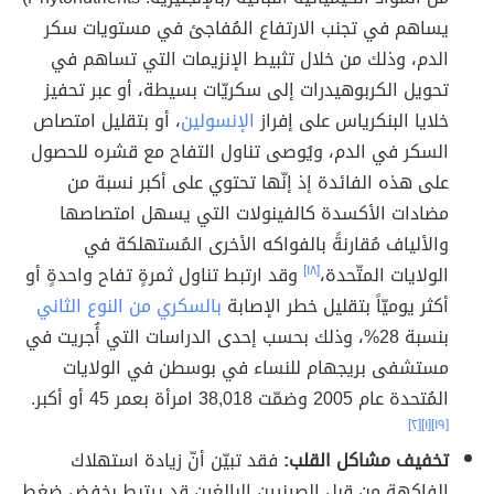
يساهم في تجنب الارتفاع المُفاجئ في مستويات سكر
الدم، وذلك من خلال تثبيط الإنزيمات التي تساهم في
تحويل الكربوهيدرات إلى سكريّات بسيطة، أو عبر تحفيز
خلايا البنكرياس على إفراز
الإنسولين
، أو بتقليل امتصاص
السكر في الدم، ويُوصى تناول التفاح مع قشره للحصول
على هذه الفائدة إذ إنّها تحتوي على أكبر نسبة من
مضادات الأكسدة كالفينولات التي يسهل امتصاصها
والألياف مُقارنةً بالفواكه الأخرى المُستهلكة في
الولايات المتّحدة،
[١٨]
وقد ارتبط تناول ثمرةٍ تفاح واحدةٍ أو
أكثر يوميّاً بتقليل خطر الإصابة
بالسكري من النوع الثاني
بنسبة 28%، وذلك بحسب إحدى الدراسات التي أُجريت في
مستشفى بريجهام للنساء في بوسطن في الولايات
المُتحدة عام 2005 وضمّت 38,018 امرأة بعمر 45 أو أكبر.
[٢]
[١]
[١٩]
تخفيف مشاكل القلب:
فقد تبيّن أنّ زيادة استهلاك
الفاكهة من قِبل الصينيين البالغين قد يرتبط بخفض ضغط