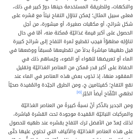
والنكهات، وللطريقة المستخدمة حينها دورٌ كبير في ذلك،
فعلى سبيل المثال؛ يُمكن تناوُل التفاح نيئاً مع قشره على
شكل شرائح، أو مكعّبات صغيرة، أو مبشورة، من أجل
الحصول على أكبر قيمة غذائيّة مُمكنة منه، أمّا في حال
تناوُلِه مطهوّاً فيجب تقطيع ثمرة التفاح إلى شرائح كبيرة
قبل طهيها مباشرةً بدلاً من تقطيعها مُسبقاً ووضعها في
الماء أو تعريضها للهواء أو الضوء، ويُساهم ذلك في
الحفاظ على أكبر قدر مُمكن من العناصر الغذائيّة وتقليل
المفقود منها، إذ تذوب بعض هذه العناصر في الماء عند
نقع التفاح؛ كفيتامين ج، ومن الطرق الجيّدة والمُفيدة صحيّاً
لطهي التُفّاح أيضاً الخَبْز.
[١٥]
ومن الجدير بالذّكر أنّ نسبةً كبيرةً من العناصر الغذائيّة
والمركبات النباتيّة المُفيدة موجودة تحت القشرة مُباشرة،
لذلك يُعدّ من الأفضل ترك التفاح بقشره عند طهيه للحصول
على هذه العناصر الغذائيّة والألياف التي تحتوي عليها حتّى