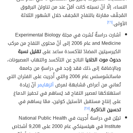
النساء، إلّا أنّ نسبته كانت أقلّ عند من تناولنَ البرقوق
المُجفّف مقارنة بالتفاح المُجفف خلال الشهور الثلاثة
الأولى.
[٢٦]
أشارت دراسةٌ نُشرت في مجلة Experimental Biology
and Medicine عام 2006 إلى أنّ محتوى التفاح من مركب
الكيرسيتين المضادّ للأكسدة ساعد على
تقليل نسبة
حدوث موت الخلايا
الناتج عن التأكسد والتهاب العصبونات،
وبالإضافة إلى ذلك فقد وُجد في دراسةٍ من جامعة
ماساتشوستس عام 2006 والتي أُجريت على الفئران التي
تُعاني من أعراض مُشابهة لمرض
ألزهايمر
أنّ زيادة
استهلاكها لعصير التفاح قد يُساهم في تحفيز الدماغ
على إنتاج مستقبل الأستيل كولين، ممّا يساهم في
تحسين الذاكرة
.
[٢٧]
تبيّن في دراسة أُجريت في National Public Health
Institute في هيلسينكي عام 2000 على 9,208 أشخاص