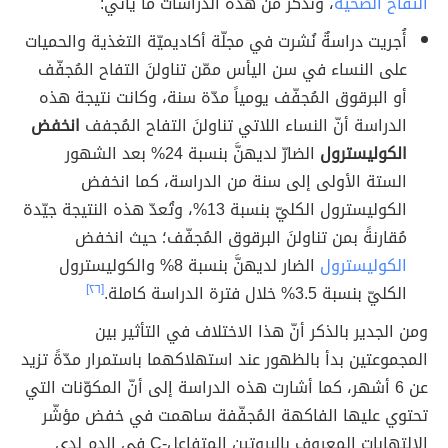
التفاح الصحية
، ونذكر من هذه الدراسات ما يأتي:
أُجريت دراسةٌ نُشرت في مجلّة أكاديميّة التغذية والحميات
على النساء في سن اليأس ممّن تناولنَ التفاح المُجفّف
أو البرقوق المُجفّف يومياً مدّة سنة، وكانت نتيجة هذه
الدراسة أنّ النساء اللاتي تناولنَ التفاح المُجفف
انخفض
الكوليسترول
الضارّ لديهنَّ بنسبة 24% بعد الشهور
الستة الأولى إلى سنة من الدراسة، كما انخفض
الكوليسترول الكليّ بنسبة 13%، وتُعدّ هذه النتيجة جيّدة
مُقارنةً بمن تناولنَ البرقوق المُجفّف؛ حيث انخفض
الكوليسترول
الضار لديهنَّ بنسبة 8% والكوليسترول
الكليّ بنسبة 3.5% خلال فترة الدراسة كاملة.
[٢٦]
ومن الجدير بالذكر أنّ هذا الاختلاف في التأثير بين
المجموعتين بدأ بالظهور عند استهلاكهما باستمرار مدّةً تزيد
عن 6 أشهر، كما أشارت هذه الدراسة إلى أنّ المكوّنات التي
تحتوي عليها الفاكهة المُجفّفة ساهمت في خفض مؤشّر
الالتهابات المعروف بالبروتين المتفاعل-C في الدم لدى