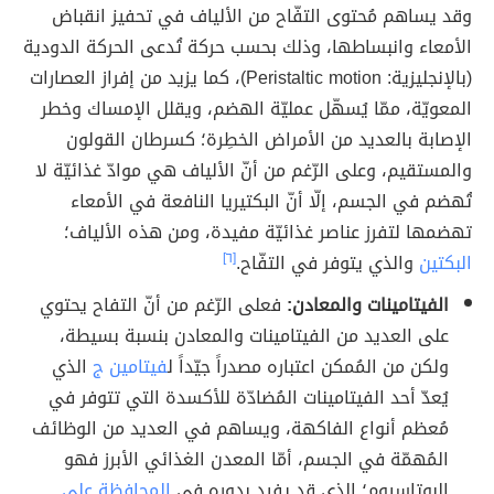
وقد يساهم مُحتوى التفّاح من الألياف في تحفيز انقباض
الأمعاء وانبساطها، وذلك بحسب حركة تُدعى الحركة الدودية
(بالإنجليزية: Peristaltic motion)، كما يزيد من إفراز العصارات
المعويّة، ممّا يُسهّل عمليّة الهضم، ويقلل الإمساك وخطر
الإصابة بالعديد من الأمراض الخطِرة؛ كسرطان القولون
والمستقيم، وعلى الرّغم من أنّ الألياف هي موادّ غذائيّة لا
تُهضم في الجسم، إلّا أنّ البكتيريا النافعة في الأمعاء
تهضمها لتفرز عناصر غذائيّة مفيدة، ومن هذه الألياف؛
البكتين
والذي يتوفر في التفّاح.
[٦]
الفيتامينات والمعادن:
فعلى الرّغم من أنّ التفاح يحتوي
على العديد من الفيتامينات والمعادن بنسبة بسيطة،
ولكن من المُمكن اعتباره مصدراً جيّداً ل
فيتامين ج
الذي
يُعدّ أحد الفيتامينات المُضادّة للأكسدة التي تتوفر في
مُعظم أنواع الفاكهة، ويساهم في العديد من الوظائف
المُهمّة في الجسم، أمّا المعدن الغذائي الأبرز فهو
البوتاسيوم؛ الذي قد يفيد بدوره في
المحافظة على