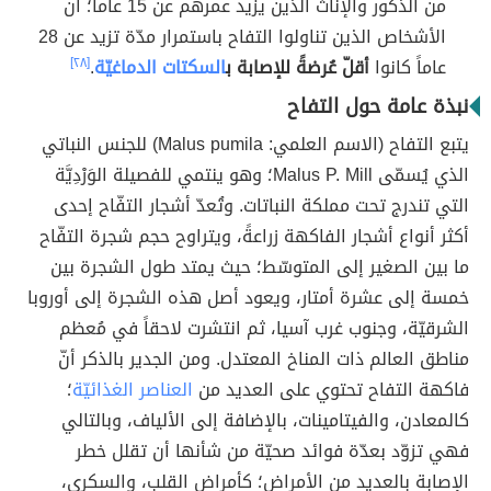
من الذكور والإناث الذين يزيد عمرهم عن 15 عاماً؛ أنّ
الأشخاص الذين تناولوا التفاح باستمرار مدّة تزيد عن 28
عاماً كانوا
أقلّ عُرضةً للإصابة ب
السكتات الدماغيّة
.
[٢٨]
نبذة عامة حول التفاح
يتبع التفاح (الاسم العلمي: Malus pumila) للجنس النباتي
الذي يُسمّى Malus P. Mill؛ وهو ينتمي للفصيلة الوَرْدِيَّة
التي تندرج تحت مملكة النباتات. وتُعدّ أشجار التفّاح إحدى
أكثر أنواع أشجار الفاكهة زراعةً، ويتراوح حجم شجرة التفّاح
ما بين الصغير إلى المتوسّط؛ حيث يمتد طول الشجرة بين
خمسة إلى عشرة أمتار، ويعود أصل هذه الشجرة إلى أوروبا
الشرقيّة، وجنوب غرب آسيا، ثم انتشرت لاحقاً في مُعظم
مناطق العالم ذات المناخ المعتدل. ومن الجدير بالذكر أنّ
فاكهة التفاح تحتوي على العديد من
العناصر الغذائيّة
؛
كالمعادن، والفيتامينات، بالإضافة إلى الألياف، وبالتالي
فهي تزوّد بعدّة فوائد صحيّة من شأنها أن تقلل خطر
الإصابة بالعديد من الأمراض؛ كأمراض القلب، والسكري،