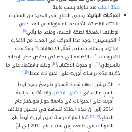
صحّة القلب
عند تناوله بنسبٍ عالية.
المركبات النباتية:
يحتوي التفاح على العديد من المركبات
النباتيّة المُضادّة للأكسدة المسؤولة عن العديد من
الوظائف المُهمّة لصحّة الجسم، ومنها ما يأتي:
[١]
[٢]
الكيرسيتين: يوجد هذا المركب في العديد من الأغذية
النباتيّة، ويمتلك خصائص تُقلّل الالتهابات،
[٧]
ومكافحة
للفيروسات،
[٨]
، بالإضافة إلى خصائص تخفض خطر الإصابة
بالسرطان،
[٩]
، أو حدوث الاكتئاب،
[١٠]
، وذلك بالاعتماد على ما
ذكرته عدّة دراسات أُجريت على الحيوانات فقط.
[١]
[٢]
الكاتيشين: وهو مُضادّ أكسدةٍ طبيعيٌّ يوجد أيضاً
بنسبٍ عالية في
الشاي الأخضر
، وقد أشارت دراسةٌ
أُجريت على الحيوانات في جامعة جونز هوبكينز عام
2014 إلى أنّ هذه المادّة تُساهم في تحسين وظائف
الدماغ،
[١١]
[١]
[٢]
كما أشارت دراسة أُخرى أُجريت أيضاً على
الحيوانات في جامعة وين ستيت عام 2011 إلى أنّ