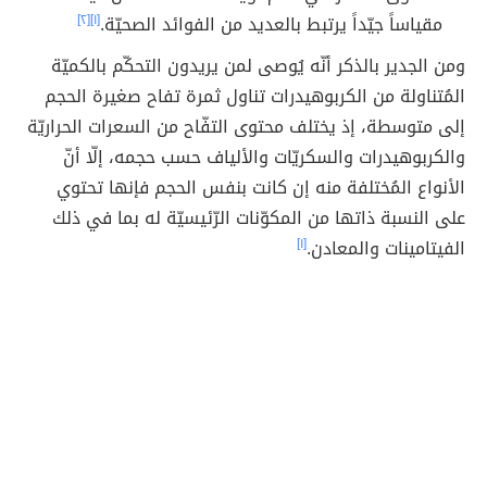
مقياساً جيّداً يرتبط بالعديد من الفوائد الصحيّة.
[١]
[٢]
ومن الجدير بالذكر أنّه يُوصى لمن يريدون التحكّم بالكميّة
المُتناولة من الكربوهيدرات تناول ثمرة تفاح صغيرة الحجم
إلى متوسطة، إذ يختلف محتوى التفّاح من السعرات الحراريّة
والكربوهيدرات والسكريّات والألياف حسب حجمه، إلّا أنّ
الأنواع المُختلفة منه إن كانت بنفس الحجم فإنها تحتوي
على النسبة ذاتها من المكوّنات الرّئيسيّة له بما في ذلك
الفيتامينات والمعادن.
[١]