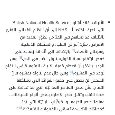
الألياف:
فقد أشارت British National Health Service
التي تُعرَف اختصاراً بـ NHS إلى أنّ النظام الغذائي الغنيّ
بالألياف قد يُساهم في الحدّ من تطوّر العديد من
الأمراض، مثل: أمراض القلب، والسكتات الدماغية،
وسرطان الأمعاء،
[٣]
بالإضافة إلى أنّه قد يُساعد على
خفض ارتفاع نسبة الكوليسترول الضار في الدم،
[٤]
ومن
الجدير بالذكر أنّ مُعظم كمية الألياف المتوفرة في التفاح
توجد في القشرة،
[٥]
وفي حال عدم تناوله بقشره فإنّ
الشخص لن يحصل على جميع الفوائد التي يمتلكها
التفاح، مثل بعض العناصر الغذائيّة التي قد تحافظ على
صحة القلب وتقلل خطر الإصابة ببعض أنواع السرطانات،
ومنها: عنصر الكروم، والمُركّباتٍ النباتيّة التي تؤثر
كمٌضادّات للأكسدة تُسمّى بالفينولات المُتعدّدة.
[١]
[٢]