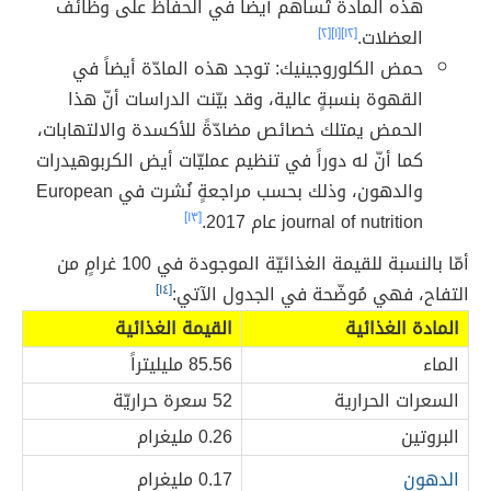
هذه المادة تُساهم أيضاً في الحفاظ على وظائف
العضلات.
[١٢]
[١]
[٢]
حمض الكلوروجينيك: توجد هذه المادّة أيضاً في
القهوة بنسبةٍ عالية، وقد بيّنت الدراسات أنّ هذا
الحمض يمتلك خصائص مضادّةً للأكسدة والالتهابات،
كما أنّ له دوراً في تنظيم عمليّات أيض الكربوهيدرات
والدهون، وذلك بحسب مراجعةٍ نُشرت في European
journal of nutrition عام 2017.
[١٣]
أمّا بالنسبة للقيمة الغذائيّة الموجودة في 100 غرامٍ من
التفاح، فهي مُوضّحة في الجدول الآتي:
[١٤]
المادة الغذائية
القيمة الغذائية
الماء
85.56 مليليتراً
السعرات الحرارية
52 سعرة حراريّة
البروتين
0.26 مليغرام
الدهون
0.17 مليغرام