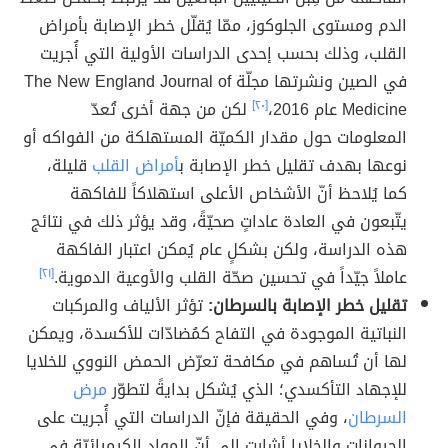
الدم ومستوى الجلوكوز، ممّا يُقلّل خطر الإصابة بأمراض
القلب، وذلك بحسب إحدى الدراسات الأولية التي أُجريت
في الصين ونشرتها مجلّة The New England Journal of
Medicine عام 2016،
[٢٠]
لكن من جهة أخرى تُعدّ
المعلومات حول مقدار الكميّة المستهلكة من الفواكه أو
نوعها بهدف تقليل خطر الإصابة ب
أمراض القلب
قليلة،
كما يُلاحظ أنّ الأشخاص الأعلى استهلاكاً للفاكهة
يتّبعون في العادة عاداتٍ صحيّةً، وقد يؤثر ذلك في نتائج
هذه الدراسة، ولكن بشكلٍ عام يُمكن اعتبار الفاكهة
عاملاً جيّداً في تحسين صحّة القلب والأوعية الدموية.
[٢١]
تقليل خطر الإصابة بالسرطان:
تؤثر الألياف والمركبات
النباتية الموجودة في التفاح كمُضادّات للأكسدة، ويمكن
لها أن تُساهم في مكافحة تعرّض الحمض النووي للخلايا
للإجهاد التأكسدي؛ الذي يُشكل بدايةً لتطوّر
مرض
السرطان
، وفي الحقيقة فإنّ الدراسات التي أُجريت على
الحيوانات والخلايا أشارت إلى أنّ المواد الكيميائيّة في