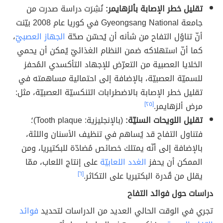
تقليل خطر الإصابة بألزهايمر:
نُشِرَت دراسة صدرت من
جامعة Gyeongsang National في كوريا عام 2008 بيّنت
أنّ تناوُل التفاح من شأنه أن يُحسّن صحّة
الجهاز العصبيّ
،
كما أنّ استهلاكه ضمن النظام الغذائيّ يُمكن أن يحمي
الخلايا العصبية من التعرّض للإجهاد التأكسدي المُحفز
للسميّة العصبيّة، بالإضافة إلى احتمالية مساهمته في
تقليل خطر الإصابة بالاضطرابات التنكسيّة العصبيّة، مثل:
مرض ألزهايمر.
[٢٥]
تقليل اللويحات السنيّة:
(بالإنجليزية: Tooth plaque)؛
فتناول التفاح قد يُساهم في تنظيف الأسنان واللثة،
بالإضافة إلى أنّه يمتلك خصائص مُضادّة للبكتيريا، ومن
الممكن أن يحفز
الغدد اللعابيّة
على إنتاج اللعاب، ممّا
يقلل من قُدرة البكتيريا على التكاثر.
[٦]
دراسات حول فوائد التفاح
تجري في الوقت الحالي العديد من الدراسات لتحديد
فوائد