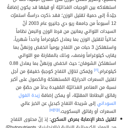
استهلاكه بين الوجبات الغذائيّة أو قبلها قد يكون إضافةً
جيّدةً إلى حمية تقليل الوزن؛ فقد ذكرت دراسةٌ استمرّت
12 أسبوعاً من جامعة ريو دي جانيرو عام 2003 أنّ
السيدات اللواتي يعانين من فرط الوزن واتبعنَ نظاماً
غذائياً لتقليل الوزن بما يعادل كيلوغراماً واحداً شهرياً،
واستهلكنَ 3 حبات من التفاح يومياً انخفض وزنهنَّ بما
يقارب كيلوغراماً ونصف، وذلك بالمقارنة مع اللواتي
استهلكنَ الشوفان؛ حيث انخفض وزنهنَّ بما يعادل 0.88
كيلوغرام،
[١٦]
ويُمكن تناوُل التفاح كوجبةٍ خفيفةٍ من أجل
تقليل السعرات الحراريّة المُستهلكة والحُصول على أكبر
نسبة من العناصر الغذائيّة المُفيدة بدلاً من حصّةٍ من
رقائق البطاطا المقليّة، أو يمكن إضافة
زبدة الفول
السوداني
إلى شريحة التفاح كبديلٍ عن الخبز عالي
السعرات أو رقائق البسكويت.
[١]
[٢]
[١٧]
تقليل خطر الإصابة بمرض السكري:
إذ إنّ محتوى التفاح
من المواد الكيميائية النباتية (بالإنجليزية: Phytonutrients)