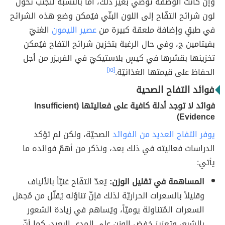
وإن كانت الوصفة توصي بغير ذلك، أمّا بالنسبة لتجنُّب تحوّل
لون شرائح التفّاح إلى اللون البنّي فيُمكن وضع هذه الشرائح
في طبقٍ وإضافة ملعقة كبيرة من
عصير الليمون
الغنيّ
بفيتامين ج، وفي حال الرغبة بتخزين شرائح التفاح فيُمكن
تخزينها بقشرها في كيسٍ بلاستيكيّ في الفريزر من أجل
الحفاظ على قيمتها الغذائيّة.
[١٥]
فوائد التفاح الصحية
فوائد لا توجد أدلة كافية على فعاليتها (Insufficient
Evidence)
يوفر التفاح العديد من الفوائد
الصحيّة، ولكن لم تؤكد
الدراسات فعاليته في ذلك بعد، ونذكر من أهمّ فوائده ما
يأتي:
المساهمة في تقليل الوزن:
يُعدّ التفّاح غنيّاً بالألياف
وقليلاً بالسعرات الحراريّة لذلك فإنّ تناوُله يُقلّل من مُجمَل
السعرات المُتناولة يوميّاً، ويُساهم في زيادة الشعور
بالشبع، وتعزيز خفض الوزن على المدى البعيد، كما أنّ