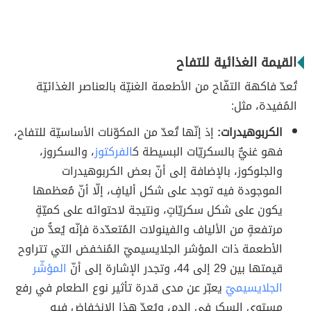
القيمة الغذائية للتفاح
تُعدّ فاكهة التفّاح من الأطعمة الغنيّة بالعناصر الغذائيّة
المُفيدة، مثل:
الكربوهيدرات:
إذ إنّها تُعدّ من المكوّنات الأساسيّة للتفاح،
فهو غنيٌّ بالسكريّات البسيطة ك
الفركتوز
، والسكروز،
والجلوكوز، بالإضافة إلى أنّ بعض الكربوهيدرات
الموجودة فيه توجد على شكل أليافٍ، إلّا أنّ مُعظمها
يكون على شكل سكريّاتٍ، ونتيجة لاحتوائه على كميّةٍ
مرتفعةٍ من الألياف والفينولات المُتعدّدة فإنّه يُعدُّ من
الأطعمة ذات المؤشر الجلايسيميّ المُنخفض التي تتراوح
قيمتها بين 29 إلى 44، وتجدر الإشارة إلى أنّ
المؤشّر
الجلايسيميّ
يعبّر عن مدى قدرة تأثير نوع الطعام في رفع
مستوى السكر في الدم، ويُعدّ هذا الانخفاض فيه