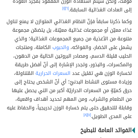
مؤقت، ولكن سيتم استعادة الوزن المفقود بمجرّد العودة
إلى العادات الغذائية السابقة.
[٦]
[١]
وكما ذكرنا سابقاً فإنّ النظام الغذائي المتوازن لا يمنع تناول
غذاء معيّن أو مجموعات غذائية معيّنة، بل يتضمّن مجموعة
متنوعة من الأغذية من جميع المجموعات الغذائية؛ والذي
يشمل على الخضار، والفواكه،
والحبوب
الكاملة، ومنتجات
الحليب قليلة الدسم، ومصادر البروتين الخالية من الدهون،
والمكسرات، والبذور، وتجدر الإشارة إلى أنّ أفضل طريقة
لخسارة الوزن هي تقليل عدد
السعرات الحرارية
المُتناولة،
وزيادة مستوى النشاط البدنيّ؛ أي أنّ الشخص يحتاج إلى
حرق كميّةٍ من السعرات الحراريّة أكبر من التي يحصل عليها
من الطعام والشراب، ومن المهم تحديد أهداف واقعية،
وقابلة للتحقيق حتى يتم خسارة الوزن تدريجياً، والحفاظ عليه
على المدى الطويل.
[٧]
[٨]
الفوائد العامة للبطيخ