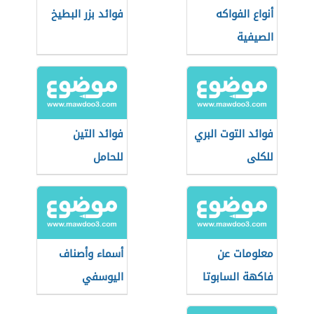
أنواع الفواكه
فوائد بزر البطيخ
الصيفية
فوائد التوت البري
فوائد التين
للكلى
للحامل
معلومات عن
أسماء وأصناف
فاكهة السابوتا
اليوسفي