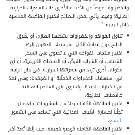
والخضراوات عوضاً عن الأغذية الأُخرى ذات السعرات الحرارية
العالية؛ وفيما يأتي بعض النصائح لاختيار الفاكهة المناسبة
خلال الرجيم:
[١٤]
تناول الفواكه والخضراوات بشكلها الطازج، أو بطُرق
الطبخ دون إضافة الكثير من مصادر الدهون إليها.
اختيار منتجات الفواكه التي لا تحتوي على السكر
المُضاف، أو الشراب المُركّز، أو الصلصات الكريمية، أو أيّ
مكونات أُخرى تزيد من سعراتها الحرارية، في حال الرغبة
في استهلاك الخضراوات المُعلّبة أو المُجمّدة؛ وهي تُعدّ
من الخيارات الجيدة، وتحتوي على العناصر الغذائية
كالأصناف الطازجة.
اختيار الفاكهة الكاملة بدلاً من المشروبات والعصائر؛
تجنُّباً لخسارة الألياف الغذائية التي تساعد على الشعور
بالشبع
.
اختيار الفاكهة الكاملة كوجبةٍ خفيفة؛ حيث إنّها تُعدّ أكبر