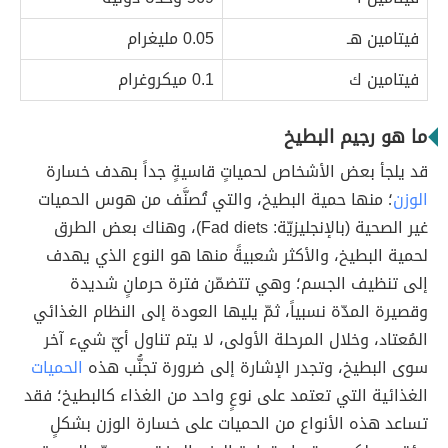
فيتامين هـ
0.05 مليغرام
فيتامين ك
0.1 ميكروغرام
ما هو رجيم البطيخ
قد يلجأ بعض الأشخاص لحمياتٍ قاسيةٍ جداً بهدف خسارة
الوزن
؛ منها حمية البطيخ، والتي تُصنَّف من هوس الحميات
غير الصحية (بالإنجليزيّة: Fad diets)، وهناك بعض الطرق
لحمية البطيخ، والأكثر شعبيةً منها هو النوع الذي يهدف
إلى تنظيف الجسم؛ وهي تتضمّن فترة حرمانٍ شديدة
وقصيرة المدّة نسبياً، ثمّ يليها العودة إلى النظام الغذائي
المُعتاد، وخلال المرحلة الأولى، لا يتم تناول أيّ شيء آخر
سوى البطيخ، وتجدر الإشارة إلى ضرورة تجنُّب هذه
الحميات
الغذائية التي تعتمد على نوعٍ واحد من الغذاء كالبطيخ؛ فقد
تساعد هذه الأنواع من الحميات على خسارة الوزن بشكلٍ