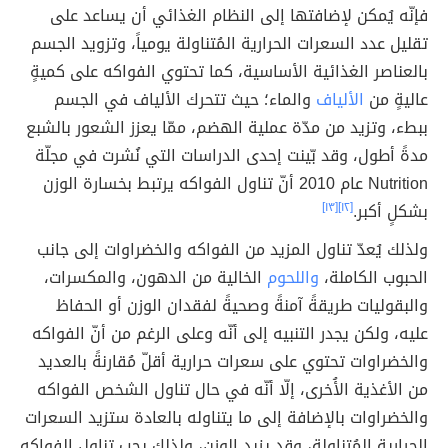
فإنّه يُمكن لإضافتها إلى النظام الغذائي أن يساعد على
تقليل عدد السعرات الحرارية المُتناولة يومياً، وتزويد الجسم
بالعناصر الغذائية الأساسية، كما تحتوي الفواكه على كميةٍ
عاليةٍ من
الألياف
والماء؛ حيث تتحرك الألياف في الجسم
ببطء، وتزيد من مدّة عملية الهضم، ممّا يعزز الشعور بالشبع
مدةً أطول، وقد بّينت إحدى الدراسات التي نُشرت في مجلّة
Nutrition عام 2010 أنّ تناول الفواكه يرتبط بخسارة الوزن
بشكلٍ أكبر.
[١٢]
[١٣]
ولذلك يُعدّ تناول المزيد من الفواكه والخضراوات إلى جانب
الحبوب الكاملة،
واللحوم
الخالية من الدهون، والمكسرات،
والبقوليات طريقةً آمنةً وصحيةً لفقدان الوزن أو الحفاظ
عليه، ولكن يجدر التنبيه إلى أنّه وعلى الرغم من أنّ الفواكه
والخضراوات تحتوي على سعرات حرارية أقلّ مُقارنةً بالعديد
من الأغذية الأُخرى، إلّا أنّه في حال تناول الشخص الفواكه
والخضراوات بالإضافة إلى ما يتناوله بالعادة ستزيد السعرات
الحرارية المُتناولة، وقد يزيد الوزن، ولذلك يجب تناول الفواكه