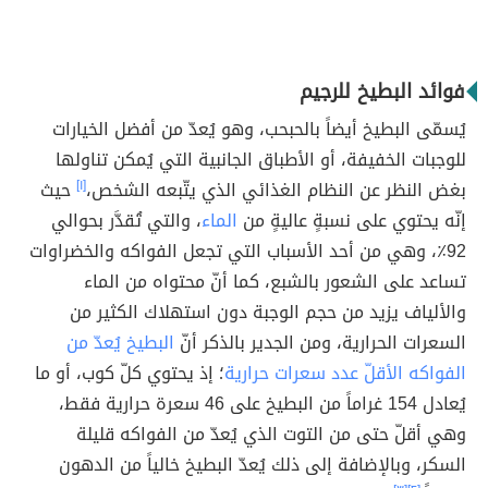
فوائد البطيخ للرجيم
يُسمّى البطيخ أيضاً بالحبحب، وهو يُعدّ من أفضل الخيارات
للوجبات الخفيفة، أو الأطباق الجانبية التي يُمكن تناولها
بغض النظر عن النظام الغذائي الذي يتّبعه الشخص،
[١]
حيث
إنّه يحتوي على نسبةٍ عاليةٍ من
الماء
، والتي تُقدَّر بحوالي
92٪، وهي من أحد الأسباب التي تجعل الفواكه والخضراوات
تساعد على الشعور بالشبع، كما أنّ محتواه من الماء
والألياف يزيد من حجم الوجبة دون استهلاك الكثير من
السعرات الحرارية، ومن الجدير بالذكر أنّ
البطيخ يُعدّ من
الفواكه الأقلّ عدد سعرات حرارية
؛ إذ يحتوي كلّ كوب، أو ما
يُعادل 154 غراماً من البطيخ على 46 سعرة حرارية فقط،
وهي أقلّ حتى من التوت الذي يُعدّ من الفواكه قليلة
السكر، وبالإضافة إلى ذلك يُعدّ البطيخ خالياً من الدهون