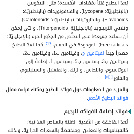
يُعدّ البطيخ غنيّاً بمُضادات الأكسدة؛ مثل: الليكوبين
(بالإنجليزيّة: Lycopene)، والفلافونويدات (بالإنجليزيّة:
Flavonoids)، والكاروتينات (بالإنجليزيّة: Carotenoids)،
وثلاثي التربينويد (بالإنجليزيّة: Triterpenoids)، والتي يُمكن
أن تساعد جميعها على التخلُّص من الجذور الحرة (بالإنجليزيّة:
Free radicals) الموجودة في الجسم،
[٩]
[٣]
كما يُعدّ البطيخ
مصدراً جيداً
لفيتامين ج
، وفيتامين ب1، وفيتامين ب2،
وفيتامين ب3، وفتامين ب5، وفيتامين أ، إضافةً إلى
البوتاسيوم، والنحاس، والزنك، والمنغنيز، والسيلينيوم،
والفلور.
[١٠]
[١١]
وللمزيد من المعلومات حول فوائد البطيخ يمكنك قراءة مقال
فوائد البطيخ الأحمر
.
فوائد إضافة الفواكه للرجيم
تُعدّ الفاكهة من الأغذية الغنيّة بالعناصر الغذائية؛
كالفيتامينات والمعادن، ومنخفضةً بالسعرات الحرارية، ولذلك