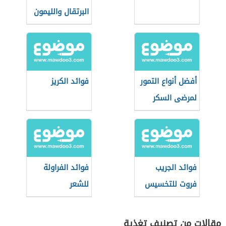
البرتقال والليمون
أفضل أنواع التمور
فوائد الكريز
لمرضى السكر
فوائد الجريب
فوائد الفراولة
فروت للتخسيس
للشعر
مقالات من تصنيف تغذية