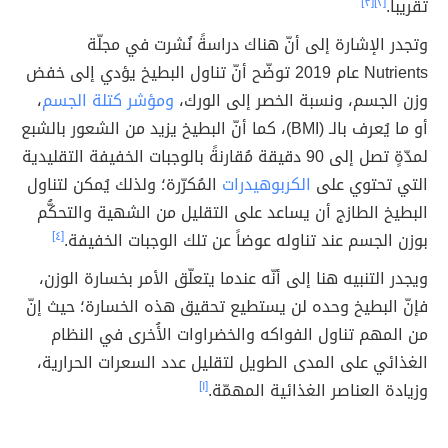
تقريباً.
[٢]
[٣]
وتجدر الإشارة إلى أنّ هناك دراسةً نُشرت في مجلّة
Nutrients عام 2019 توضّح أنّ تناول البطيخ يؤدي إلى خفض
وزن الجسم، ونسبة الخصر إلى الورك،
ومؤشر كتلة الجسم
،
أو ما يُعرف بالـ (BMI)، كما أنّ البطيخ يزيد من الشعور بالشبع
لمدّةٍ تصل إلى 90 دقيقة مُقارنةً بالوجبات الخفيفة التقليدية
التي تحتوي على
الكربوهيدرات
المُكرّرة؛ ولذلك يُمكن لتناول
البطيخ الطازج أن يساعد على التقليل من الشهية والتحكُّم
بوزن الجسم عند تناوله عوضاً عن تلك الوجبات الخفيفة.
[٤]
ويجدر التنبيه هنا إلى أنّه عندما يتعلّق الأمر بخسارة الوزن،
فإنّ البطيخ وحده لن يستطيع تحقيق هذه الخسارة؛ حيث إنّ
من المهم تناول الفواكه والخضراوات الأُخرى في النظام
الغذائي على المدى الطويل لتقليل عدد السعرات الحرارية،
وزيادة العناصر الغذائية المهمّة.
[١]