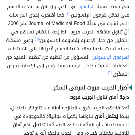
في خفض نسبة
الجلوكوز
في الدم، ويُحسّن من قدرة الجسم
على تحمّل هرمون الإنسولين،
[٤]
كما أظهرت إحدى الدراسات
التي نُشرت في مجلّة Journal of Medicinal Food عام 2006
أنّ تناول فاكهة الجريب فروت الطازجة بانتظام يُساهم في
التقليل من خطر الإصابة بمُقاومة الإنسولين؛
[٥]
وهي مشكلة
صحيّة تحدث عندما تفقد خلايا الجسم قُدرتها على الاستجابة
لهرمون الإنسولين
المسؤول عن تنظيم عن تنظيم العديد من
العمليات الحيويّة داخل الجسم، مما يؤدي إلى الإصابة بمرض
السُكّري.
[٦]
أضرار الجريب فروت لمرضى السكر
درجة أمان تناول الجريب فروت
تُعدّ فاكهة الجريب فروت الطازجة
آمنة
عند تناولها باعتدال،
بينما
يُحتمل أمان
تناولها بكميات دوائية؛ كالموجودة في
المستخلصات، أو المكملات الغذائية، كما
يُحتمل عدم أمان
تناولها بكميّات كبيرة، ومن الجدير بالذكر أنّه لا توجد