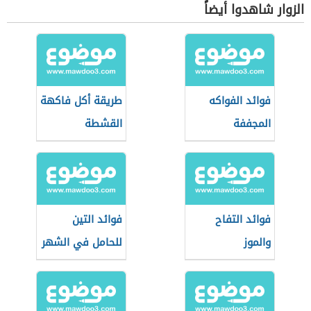
الزوار شاهدوا أيضاً
فوائد الفواكه
طريقة أكل فاكهة
المجففة
القشطة
فوائد التفاح
فوائد التين
والموز
للحامل في الشهر
التاسع