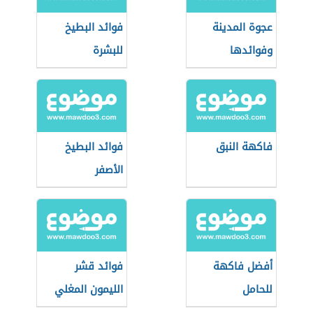
عجوة المدينة
فوائد البطيخ
وفوائدها
للبشرة
فاكهة النبق
فوائد البطيخ
الأصفر
أفضل فاكهة
فوائد قشر
للحامل
الليمون المغلي