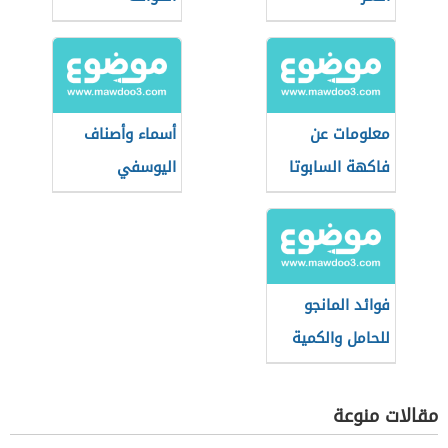
معلومات عن
أسماء وأصناف
فاكهة السابوتا
اليوسفي
فوائد المانجو
للحامل والكمية
المسموح بها
مقالات منوعة