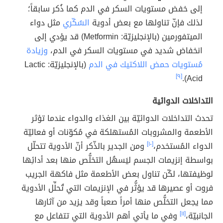
إلى خفض مستويات السكر في الدم كما ذُكر سابقاً؛
لذلك فإنّ تناولها مع بعض أدوية
السُكّري
مثل دواء
الميتفورمين (بالإنجليزيّة: Metformin) قد يؤدي إلى
انخفاض شديد في مستويات السكر في الدم،
وزيادة
مُستويات حمض اللاكتيك في الدم
(بالإنجليزيّة: Lactic
[٩]
Acid).
التداخلات الدوائية
تحدث التداخلات الدوائيّة بين الغذاء والدواء عندما تؤثر
الأطعمة والمشروبات المُستهلكة في مُكوّنات أو فعاليّة
الدواء المُستخدم،
[١٠]
ومن الجدير بالذّكر أنّ الأدوية تتحلّل
بواسطة إنزيمات الجسم ليَسهُل التخلُّص منها بعد أدائِها
لوظيفتها، لكّن تناول بعض الأطعمة مثل فاكهة الجريب
فروت أو عصيرها قد يؤثُّر في الإنزيمات التي تُحلِّل الأدوية
مما يجعل التخلُّص منها أمراً صعباً وقد يزيد من آثارها
الجانبيّة،
[١١]
وفي ما يأتي أهم الأدوية التي تتفاعل مع