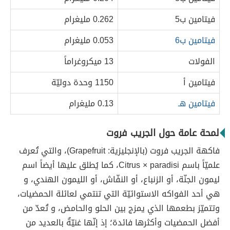
فيتامين ب5
0.262 مليغرام
فيتامين ب6
0.053 مليغرام
الفولات
13 ميكروغراماً
فيتامين أ
1150 وحدة دوليّة
فيتامين هـ
0.13 مليغرام
لمحة عامة حول الجريب فروت
فاكهة الجريب فروت (بالإنجليزية: Grapefruit)، والتي تُعرف
علميّاً باسم Citrus × paradisi، كما يُطلق عليها أيضاً اسم
ليمون الجنّة، أو الزنباع، أو النفّاش، أو الليمون الهندي، و
هي أحد الفواكه الاستوائيّة التي تنتمي لعائلة الحمضيات،
وتتميّز بطعمها الذي يمزج بين الحلو والحامض، و تُعدّ من
أفضل الحمضيات وأكثرها فائدة؛ إذ إنّها غنيّةٌ بالعديد من