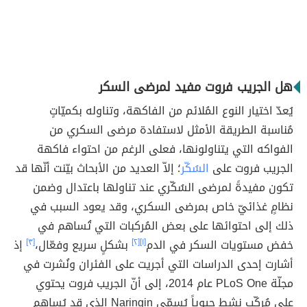
هل الجريب فروت مفيد لمرضى السكر
يُعدّ اختيار النوع المُلائم من الفاكهة، وتناوله بكميّاتٍ
مُناسبة الطريقة الأمثل لاستفادة مرضى السكري من
الفواكه التي يتناولونها، فعلى الرغم من احتواء فاكهة
الجريب فروت على
السُكّر
؛ إلاّ العديد من الأبحاث بيّنت أنّها قد
تكون مفيدةً لمرضى السُكّري عند تناولها باعتدال وضمن
نظامٍ غذائيّ خاص بمرضى السكري، وقد يعود السبب في
ذلك إلى احتوائها على بعض المُركبات التي تُساهم في
خفض مستويات السكر في الدم
[١]
[٢]
بشكلٍ سريع وفعّال،
[٣]
إذ
أشارت إحدى الدراسات التي أجريت على الفئران ونُشرت في
مجلّة PLoS One عام 2014، إلى أنّ الجريب فروت يحتوي
على مُركّب نشط حيوياً يُسمّى Naringin الذي قد يُساهم