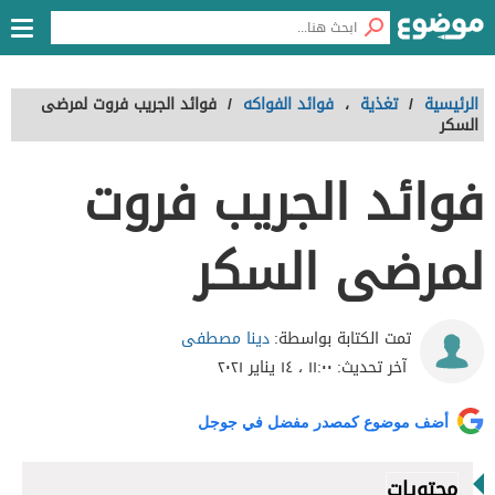
الرئيسية
/
تغذية
،
فوائد الفواكه
/
فوائد الجريب فروت لمرضى
السكر
فوائد الجريب فروت
لمرضى السكر
دينا مصطفى
تمت الكتابة بواسطة:
آخر تحديث:
١١:٠٠ ، ١٤ يناير ٢٠٢١
أضف موضوع كمصدر مفضل في جوجل
محتويات