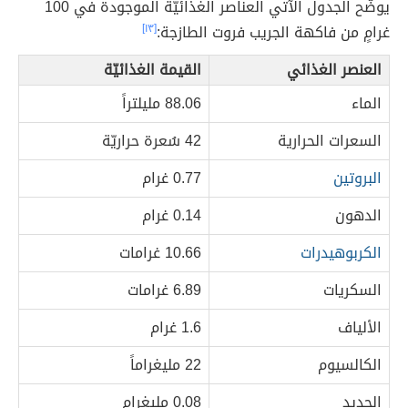
يوضّح الجدول الآتي العناصر الغذائيّة الموجودة في 100
غرامٍ من فاكهة الجريب فروت الطازجة:
[١٣]
العنصر الغذائي
القيمة الغذائيّة
الماء
88.06 مليلتراً
السعرات الحرارية
42 سُعرة حراريّة
البروتين
0.77 غرام
الدهون
0.14 غرام
الكربوهيدرات
10.66 غرامات
السكريات
6.89 غرامات
الألياف
1.6 غرام
الكالسيوم
22 مليغراماً
الحديد
0.08 مليغرام