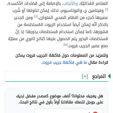
العناصر الغذائيّة،
والألياف
، بالإضافة إلى مُضادات الأكسدة،
[٦]
وفيتامين ج، والبوتاسيوم، لذلك يُمكن تناولها أو شُرب
عصيرها كجزءِ من النظام الصحي المتوازن،
[١٤]
ومن الجدير
بالذكر أنّه يُمكن أيضاً استخدام الزيوت المُستخلصة من
قشورها، كما يُمكن استخدام مُستخلصات بذورها؛ إذ إنّ
مُستخلصات البذور يتم الحصول عليها كناتج ثانوي من عمليّة
صنع عصير الجريب فروت.
[١٥]
وللمزيد من المعلومات حول فاكهة الجريب فروت يمكن
قراءة مقال
ما هي فاكهة جريب فروت
.
المراجع
هل يعجبك محتوانا؟ أضف موضوع كمصدر مفضل لديك
على جوجل لتصلك مقالاتنا أولاً بأول في نتائج البحث.