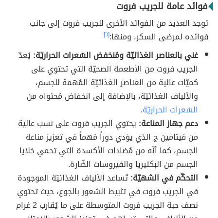
فوائد عامة للجريب فروت
توجد العديد من الفوائد الأخرى للجريب فروت إلى جانب
فوائده لمرضى السكر، ومنها:
[٦]
غني بالعناصر الغذائيّة ومُنخفض السُعرات الحراريّة:
يُعدّ
الجريب فروت من الأطعمة الصحيّة التي تحتوي على
كميّات عالية من العناصر الغذائيّة المُهمة للجسم،
والألياف الغذائيّة، بالإضافة إلى انخفاض مُحتواه من
السُعرات الحراريّة
.
دعم جهاز المناعة:
يحتوي الجريب فروت على نسب عالية
من فيتامين ج الذي يؤدي دوراً مُهماً في تعزيز مناعة
الجسم، كما أنّه من مُضادات الأكسدة التي تحمي خلايا
الجسم من البكتيريا والفيروسات الضّارة.
التحكّم في الشهيّة:
تُساعد الألياف الغذائيّة الموجودة
في الجريب فروت في تثبيط الشعور بالجوع، حيث تحتوي
نصف حبة الجريب فروت المتوسطة على ما يُقارب 2 غرام