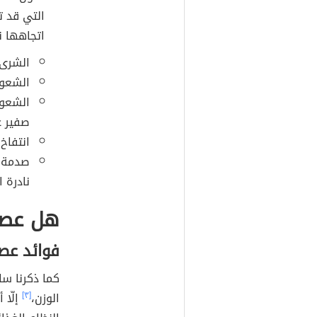
التي قد ت
اتجاهها ن
الشرى (بالإنج
الشعور
الشعور
صفير ع
انتفاخ
نادرة 
هل عصي
فوائد عص
كما ذكرنا سا
الوزن،
[٣]
إلّا 