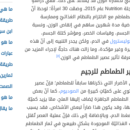
ئيّ لخسارة الوزن قد يساعد على ذلك؛ ففي دراسةٍ
نُشرت في مجلة Nutrition عام 2015، وضمّت 30 امرأةً؛ لوحظ أنّ
ما هي 
ماطم مع الالتزام بالنظام الغذائيّ وممارسة
طريقة 
رياضية مدة شهرين ساهم في إنقاص الوزن، ونسبة
ابن سي
لجسم، وقياسات الخصر، ومؤشر كتلة الجسم،
وليسترول
في الدم، ولكن يجدر التنبيه إلى أنّ هذه
ما هو ت
ة وغير مؤكدة، وما زالت هناك حاجةٌ لإجراء المزيد من
عبارات 
رفة تأثير عصير الطماطم في الوزن.
[٨]
طريقة 
ر الطماطم للرجيم
تمارين 
 الأضرار التي ذكرناها سابقاً للطماطم؛ فإنّ عصير
الصمت 
ي على كميّاتٍ كبيرةٍ من
الصوديوم
، كما أنّ بعض
ما هو 
الطماطم الجاهزة يُضاف إليها الملح، ممّا يزيد كميّة
ها، وقد يكون هذا ضاراً لبعض الأشخاص، فقد يسبب
ما يقا
ضغط الدم، وبالإضافة إلى ذلك فإنّ عملية العصر تُقلل
ف الغذائيّة الموجودة بشكلٍ طبيعيّ في ثمار الطماطم