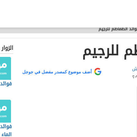
ائد الطماطم للرجيم
م للرجيم
الزوار
يش
أضف موضوع كمصدر مفضل في جوجل
فوائد 
فوائد 
الماء