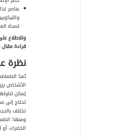
خطر الإصا
عناصر غذا
لصحة العظ
وللاطلاع عل
قراءة مقال
ف
نظرة ع
تُعدّ الطماطم
الأشخاص يزر
يُمكن تناولها
تحتاج إلى مس
تختلف بالحجم
ومنها؛ الطما
الخضراء، أو ال