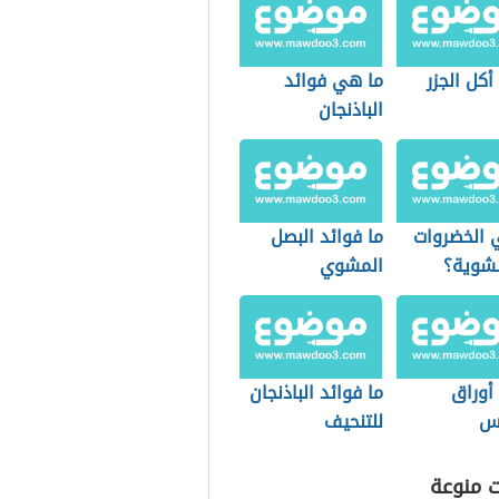
أكل الجزر
ما هي فوائد
الباذنجان
 الخضروات
ما فوائد البصل
نشوية؟
المشوي
أوراق
ما فوائد الباذنجان
س
للتنحيف
ت منوعة