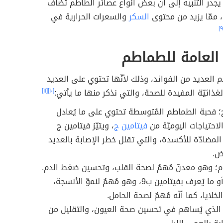
يجدر التنبيه إلى أنّ بعضُ أنواع عصائر الطاطم تُضافُ
 ممّا يزيد من محتوى
السكر
والسعرات الحرارية في
 العامة للطماطم
 العديد من الفوائد، وذلك لأنّها تحتوي على العديد
لغذائيّة المفيدة للصحة، والتي نذكر منها ما يأتي:
[١٠]
[١١]
؛ فحبة الطماطم المُتوسطة تحتوي على ما يُعادل
فيتامين ج
، ويتيّز فيتامين ج
لمضادّة للأكسدة، والتي تقلل خطر الإصابة بالعديد
ض.
م؛ وهو معدنٌ مُهمٌ لصحة القلب، وتحسين ضغط الدم.
؛ أو ما يُعرف بفيتامين ب9، وهو مُهمٌ لنموّ الأنسجة،
لايا، كما أنّه مُهمٌ لصحة الحامل.
لذي يُساهم في تحسين صحة العيون، والتقليل من