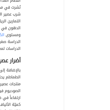
النظام الغذا
شرب عصير الط
التمارين ال
الدهون في ا
ومستوى
الك
الدراسة صغير
الدراسات لمع
أضرار عصي
بالإضافة إلى
الطماطم يحتو
منتجات عصير 
الصوديوم في
ارتفاعاً في 
كميّة الأليا