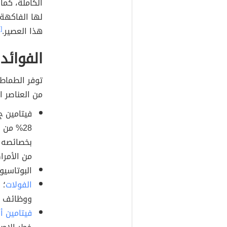
الكاملة، كما 
لها الفاكهة،
هذا العصير.
[٩]
الفوائد
توفر الطماطم
من العناصر ا
فيتامين ج
28% من الاحتياجات اليوميّة من
بخصائصه ا
من الأمرا
البوتاسيو
الفولات
ووظائف الخ
فيتامين أ
ا