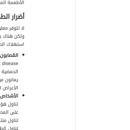
الأطعمة المت
أضرار الط
لا تتوفر معل
ولكن هناك بع
استهلاك الط
المُصابون 
الحمضية م
يعانون من
الأعراض ا
الأشخاص 
تناول هؤ
على المصا
تناول منت
تناول الط