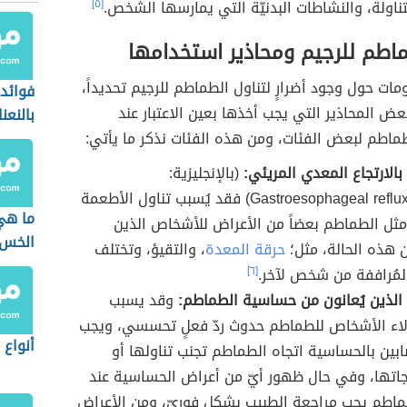
ناولة، والنشاطات البدنيّة التي يمارسها الشخص.
[٥]
ماطم للرجيم ومحاذير استخدامها
ومات حول وجود أضرارٍ لتناول الطماطم للرجيم تحديداً،
فوائد 
ض المحاذير التي يجب أخذها بعين الاعتبار عند
بالنعنا
ماطم لبعض الفئات، ومن هذه الفئات نذكر ما يأتي:
بالارتجاع المعدي المريئي:
(بالإنجليزية:
Gastroesophageal reflux disease) فقد يُسبب تناول الأطعمة
ما هي
ثل الطماطم بعضاً من الأعراض للأشخاص الذين
الخس
 هذه الحالة، مثل؛
حرقة المعدة
، والتقيؤ، وتختلف
لمُراففة من شخص لآخر.
[٦]
الذين يُعانون من حساسية الطماطم:
وقد يسبب
لاء الأشخاص للطماطم حدوث ردّ فعلٍ تحسسي، ويجب
أنواع 
بين بالحساسية اتجاه الطماطم تجنب تناولها أو
جاتها، وفي حال ظهور أيّ من أعراض الحساسية عند
ماطم يجب مراجعة الطبيب بشكلٍ فوريّ، ومن الأعراض