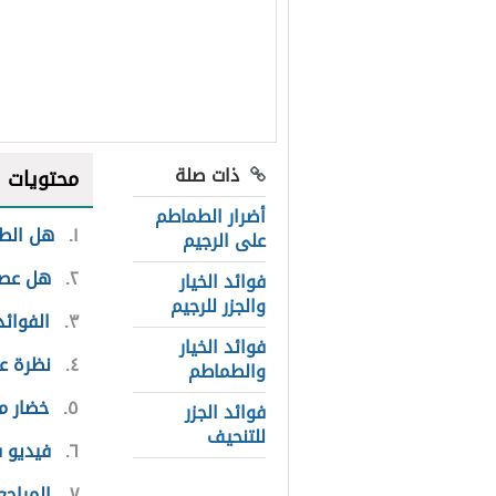
ذات صلة
محتويات
أضرار الطماطم
١
هل الطم
على الرجيم
٢
هل عصي
فوائد الخيار
والجزر للرجيم
٣
الفوائ
فوائد الخيار
٤
نظرة ع
والطماطم
٥
خضار م
فوائد الجزر
للتنحيف
٦
فيديو 
٧
المراجع