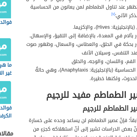
ظهر عند تناول الطماطم لمن يعانون من الحساسية
ذكر الآتي:
[٧]
فوائد 
ليزية: Hives)، والإكزيما.
 بآلام في المعدة، بالإضافة إلى التقيؤ، والإسهال.
 بحكة في الحلق، والعطاس، والسعال، وظهور صوت
ند التنفس، وسيلان الأنف
 الفم، واللسان، والوجه، والحلق
ما هي
صدمة الحساسية (بالإنجليزية: Anaphylaxis)، وهي حالةٌ
غير ال
الحدوث، ولكنها خطيرة.
ر الطماطم مفيد للرجيم
ير الطماطم للرجيم
فوائد 
الكرف
بقاً؛ فإنّ عصير الطماطم لن يساعد وحده على خسارة
أنّ بعض الدراسات تشير إلى أنّ استهلاكه كجزءٍ من
مقالا