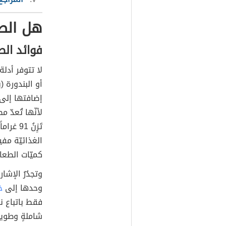
هل الط
فوائد الط
لا تتوفر أدل
إضافتها إلى ن
لأنّها تُعدّ م
تَزِنُ 91 غراماً تحتوي على 1.1 غرام من الألياف،
الغذائيّة مف
كميّات الطعام
وتجدُرُ الإشا
وحدها إلى
خ
فقط باتباع نظا
شاملةٍ وطويل