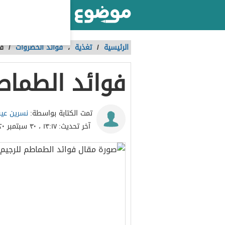
أكبر موقع عربي بالعالم
الرئيسية
/
تغذية
،
فوائد الخضروات
/
فو
فوائد الطماط
نسرين ع
تمت الكتابة بواسطة:
آخر تحديث:
١٣:١٧ ، ٣٠ سبتمبر ٢٠٢٠