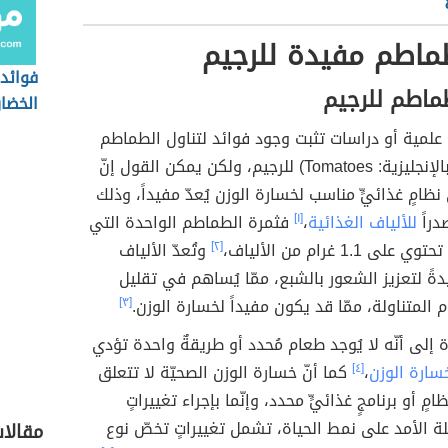
ماطم مفيدة للرجيم
فوائد
ماطم للرجيم
الخضار
ة علمية أو دراسات تثبت وجود فوائد لتناول الطماطم
أو البندورة (بالإنجليزية: Tomatoes) للرجيم، ولكن يمكن القول إنّ
ظامٍ غذائيٍّ مناسب لخسارة الوزن يُعدّ مفيداً، وذلك
صدراً
للألياف الغذائية
،
[١]
فثمرة الطماطم الواحدة التي
[٢]
وتُعدّ الألياف
يدةً لتعزيز الشعور بالشبع، ممّا يُساهم في تقليل
 المتناولة، ممّا قد يكون مفيداً لخسارة الوزن.
[٣]
رة إلى أنّه لا يُوجد طعام مُحدد أو طريقةٌ واحدة تؤدي
سارة الوزن
،
[٤]
كما أنّ خسارة الوزن الصحيّة لا تتعلق
مٍ أو برنامجٍ غذائيٍّ محدد، وإنّما بإجراء تغييراتٍ
ة الأمد على نمط الحياة، تشمل تغييراتٍ تخصّ نوع
مقالا