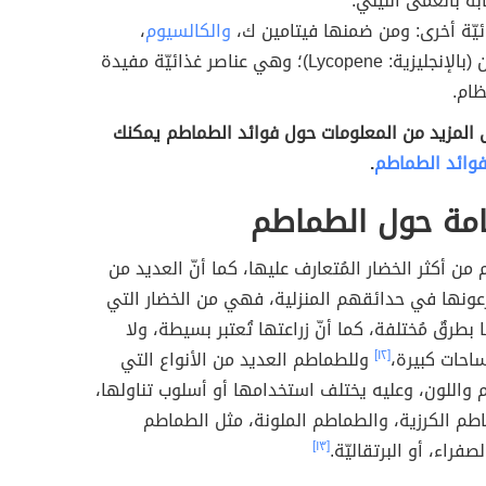
بة بالعمى الليلي.
ئيّة أخرى: ومن ضمنها فيتامين ك،
والكالسيوم
،
والليكوبين (بالإنجليزية: Lycopene)؛ وهي عناصر غذائيّة مفيدة
ام.
ى المزيد من المعلومات حول فوائد الطماطم يمكنك
وائد الطماطم
.
امة حول الطماطم
 من أكثر الخضار المُتعارف عليها، كما أنّ العديد من
عونها في حدائقهم المنزلية، فهي من الخضار التي
 بطرقٌ مُختلفة، كما أنّ زراعتها تُعتبر بسيطة، ولا
احات كبيرة،
[١٢]
وللطماطم العديد من الأنواع التي
 واللون، وعليه يختلف استخدامها أو أسلوب تناولها،
طم الكرزية، والطماطم الملونة، مثل الطماطم
صفراء، أو البرتقاليّة.
[١٣]