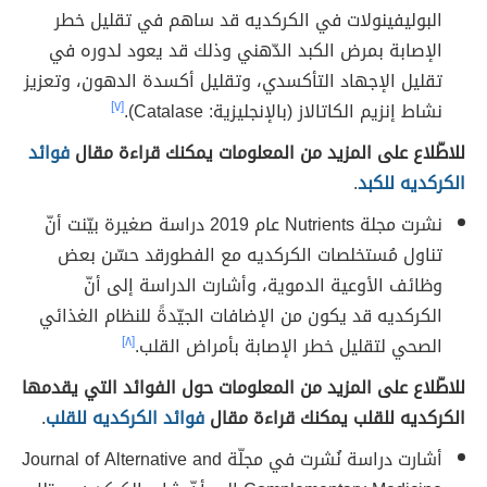
البوليفينولات في الكركديه قد ساهم في تقليل خطر
الإصابة بمرض الكبد الدّهني وذلك قد يعود لدوره في
تقليل الإجهاد التأكسدي، وتقليل أكسدة الدهون، وتعزيز
نشاط إنزيم الكاتالاز (بالإنجليزية: Catalase).
[٧]
للاطّلاع على المزيد من المعلومات يمكنك قراءة مقال
فوائد
الكركديه للكبد
.
نشرت مجلة Nutrients عام 2019 دراسة صغيرة بيّنت أنّ
تناول مُستخلصات الكركديه مع الفطورقد حسّن بعض
وظائف الأوعية الدموية، وأشارت الدراسة إلى أنّ
الكركديه قد يكون من الإضافات الجيّدةً للنظام الغذائي
الصحي لتقليل خطر الإصابة بأمراض القلب.
[٨]
للاطّلاع على المزيد من المعلومات حول الفوائد التي يقدمها
الكركديه للقلب يمكنك قراءة مقال
فوائد الكركديه للقلب
.
أشارت دراسة نُشرت في مجلّة Journal of Alternative and