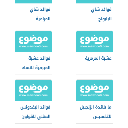
فوائد شاي
فوائد شاي
البابونج
المرامية
عشبة المرمرية
فوائد عشبة
الميرمية للنساء
ما فائدة الزنجبيل
فوائد البقدونس
للتخسيس
المغلي للقولون