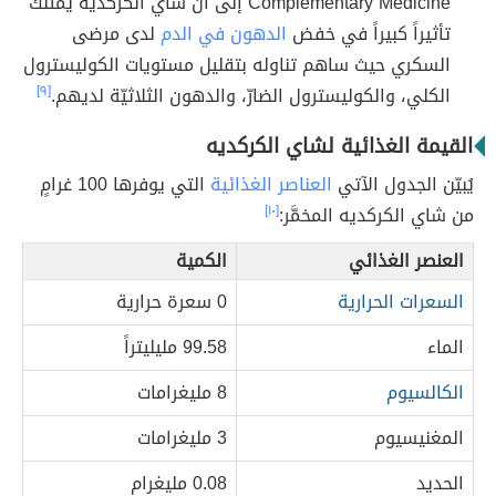
Complementary Medicine إلى أنّ شاي الكركديه يمتلك
تأثيراً كبيراً في خفض
الدهون في الدم
لدى مرضى
السكري حيث ساهم تناوله بتقليل مستويات الكوليسترول
الكلي، والكوليسترول الضارّ، والدهون الثلاثيّة لديهم.
[٩]
القيمة الغذائية لشاي الكركديه
يُبيّن الجدول الآتي
العناصر الغذائية
التي يوفرها 100 غرامٍ
من شاي الكركديه المخمَّر:
[١٠]
العنصر الغذائي
الكمية
السعرات الحرارية
0 سعرة حرارية
الماء
99.58 مليليتراً
الكالسيوم
8 مليغرامات
المغنيسيوم
3 مليغرامات
الحديد
0.08 مليغرام