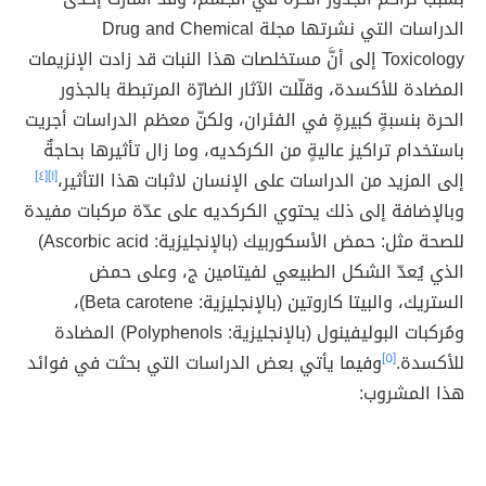
الدراسات التي نشرتها مجلة Drug and Chemical
Toxicology إلى أنَّ مستخلصات هذا النبات قد زادت الإنزيمات
المضادة للأكسدة، وقلّلت الآثار الضارّة المرتبطة بالجذور
الحرة بنسبةٍ كبيرةٍ في الفئران، ولكنّ معظم الدراسات أجريت
باستخدام تراكيز عاليةٍ من الكركديه، وما زال تأثيرها بحاجةٌ
إلى المزيد من الدراسات على الإنسان لاثبات هذا التأثير،
[١]
[٤]
وبالإضافة إلى ذلك يحتوي الكركديه على عدّة مركبات مفيدة
للصحة مثل: حمض الأسكوربيك (بالإنجليزية: Ascorbic acid)
الذي يُعدّ الشكل الطبيعي لفيتامين ج، وعلى حمض
الستريك، والبيتا كاروتين (بالإنجليزية: Beta carotene)،
ومُركبات البوليفينول (بالإنجليزية: Polyphenols) المضادة
للأكسدة.
[٥]
وفيما يأتي بعض الدراسات التي بحثت في فوائد
هذا المشروب: