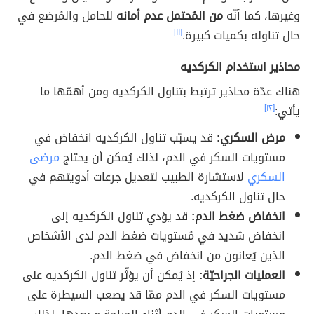
وغيرها، كما أنّه
من المُحتمل عدم أمانه
للحامل والمُرضع في
حال تناوله بكميات كبيرة.
[١١]
محاذير استخدام الكركديه
هناك عدّة محاذير ترتبط بتناول الكركديه ومن أهمّها ما
يأتي:
[١٢]
مرض السكري:
قد يسبّب تناول الكركديه انخفاض في
مستويات السكر في الدم، لذلك يُمكن أن يحتاج
مرضى
السكري
لاستشارة الطبيب لتعديل جرعات أدويتهم في
حال تناول الكركديه.
انخفاض ضغط الدم:
قد يؤدي تناول الكركديه إلى
انخفاض شديد في مُستويات ضغط الدم لدى الأشخاص
الذين يُعانون من انخفاض في ضغط الدم.
العمليات الجراحيّة:
إذ يُمكن أن يؤثّر تناول الكركديه على
مستويات السكر في الدم ممّا قد يصعب السيطرة على