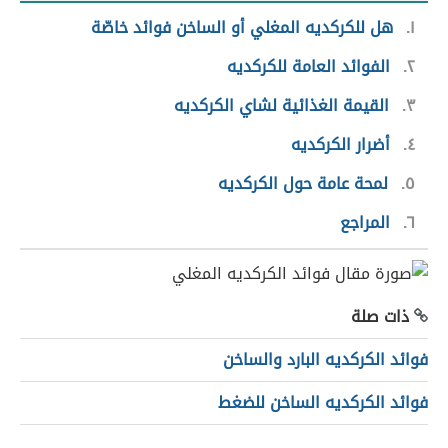
١
هل للكركديه المغلي أو الساخن فوائد خاصّة
٢
الفوائد العامة للكركديه
٣
القيمة الغذائية لشاي الكركديه
٤
أضرار الكركديه
٥
لمحة عامة حول الكركديه
٦
المراجع
ذات صلة
فوائد الكركديه البارد والساخن
فوائد الكركديه الساخن للضغط