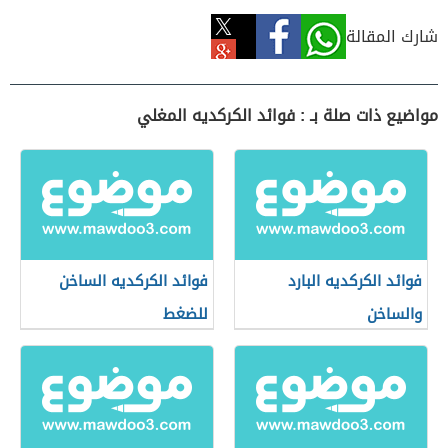
شارك المقالة
مواضيع ذات صلة بـ : فوائد الكركديه المغلي
فوائد الكركديه البارد
فوائد الكركديه الساخن
والساخن
للضغط