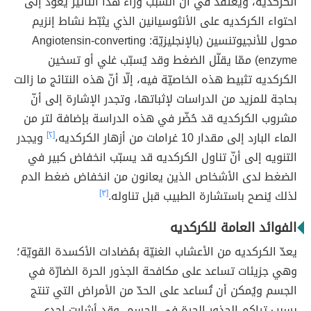
الكركديه، ويُعتقد في أن السبب وراء هذا التأثير يعود إلى
احتواء الكركديه على الأنثوسيانين الذي يثبّط نشاط إنزيم
محول للأنجيوتنسين (بالإنجليزيّة: Angiotensin-converting
enzyme) ممّا يقلّل الضغط وقد يُسبّب غلي أو تسخين
الكركديه تثبيط هذه الخاصيّة فيه، إلّا أنّ هذه النتائج ما زالت
بحاجة للمزيد من الدراسات لإثباتها، وتجدر الإشارة إلى أنّ
مشروب الكركديه قد حُضّر في هذه الدراسة بإضافة لتر من
الماء البارد إلى مقدار 10 غرامات من أزهار الكركديه،
[٢]
ويجدر
التنويه إلى أنّ تناول الكركديه قد يسبّب انخفاض كبير في
الضغط لدى الأشخاص الذين يعانون من انخفاض ضغط الدم
لذلك يُنصح باستشارة الطبيب قبل تناوله.
[٣]
الفوائد العامة للكركديه
يعدّ الكركديه من الأعشاب الغنيّة بمُضادات الأكسدة القويّة؛
وهي جزيئات تساعد على مكافحة الجذور الحرة الضارّة في
الجسم ويُمكن أن تُساعد على الحدّ من الأمراض التي تنتج
بسبب تراكم الجذور الحرة في الجسم، وقد أشارت إحدى