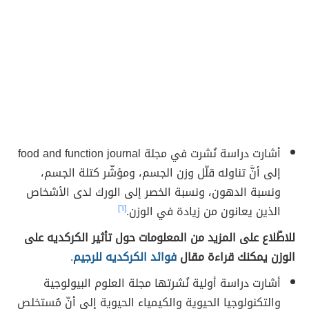
أشارت دراسة نُشرت في مجلة food and function journal
إلى أنَّ تناوله قلّل وزن الجسم، ومؤشّر كتلة الجسم،
ونسبة الدهون، ونسبة الخصر إلى الورك لدى الأشخاص
الذين يعانون من زيادة في الوزن.
[٦]
للاطّلاع على المزيد من المعلومات حول تأثير الكركديه على
الوزن يمكنك قراءة مقال
فوائد الكركديه للرجيم
.
أشارت دراسة أولية نُشرتها مجلة العلوم البيولوجية
والتكنولوجيا الحيوية والكيمياء الحيوية إلى أنّ مُستخلص