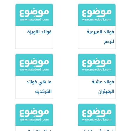
فوائد الميرمية
فوائد اللويزة
للرحم
فوائد عشبة
ما هي فوائد
البعيثران
الكركديه