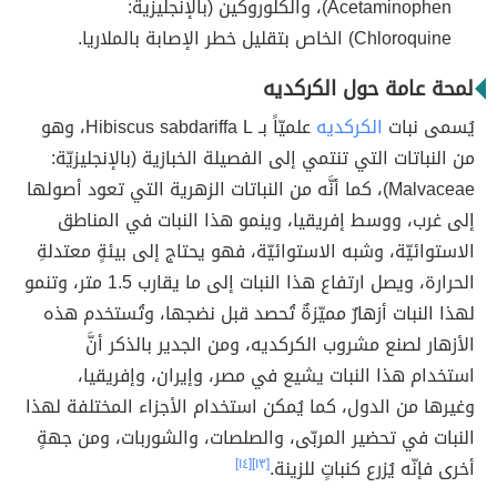
Acetaminophen)، والكلوروكين (بالإنجليزية:
Chloroquine) الخاص بتقليل خطر الإصابة بالملاريا‏.
لمحة عامة حول الكركديه
يُسمى نبات
الكركديه
علميّاً بـ Hibiscus sabdariffa L، وهو
من النباتات التي تنتمي إلى الفصيلة الخبازية (بالإنجليزيّة:
Malvaceae)، كما أنَّه من النباتات الزهرية التي تعود أصولها
إلى غرب، ووسط إفريقيا، وينمو هذا النبات في المناطق
الاستوائيّة، وشبه الاستوائيّة، فهو يحتاج إلى بيئةٍ معتدلةِ
الحرارة، ويصل ارتفاع هذا النبات إلى ما يقارب 1.5 متر، وتنمو
لهذا النبات أزهارٌ مميّزةٌ تُحصد قبل نضجها، وتُستخدم هذه
الأزهار لصنع مشروب الكركديه، ومن الجدير بالذكر أنَّ
استخدام هذا النبات يشيع في مصر، وإيران، وإفريقيا،
وغيرها من الدول، كما يُمكن استخدام الأجزاء المختلفة لهذا
النبات في تحضير المربّى، والصلصات، والشوربات، ومن جهةٍ
أخرى فإنّه يُزرع كنباتٍ للزينة.
[١٣]
[١٤]