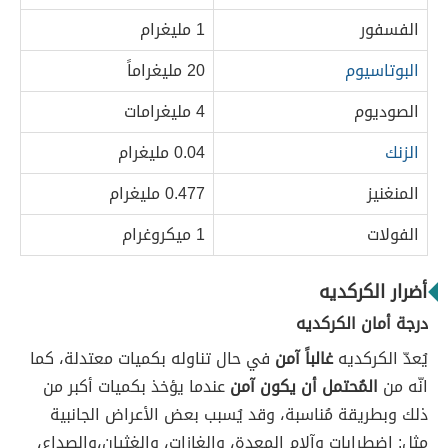
الفسفور
1 مليغرام
البوتاسيوم
20 مليغراماً
الصوديوم
4 مليغرامات
الزنك
0.04 مليغرام
المنغنيز
0.477 مليغرام
الفولات
1 ميكروغرام
أضرار الكركديه
درجة أمان الكركديه
يُعدّ الكركديه
غالباً آمن
في حال تناوله بكميات معتدلة، كما
انّه من
المُحتمل أن يكون آمن
عندما يؤخذ بكميات أكبر من
ذلك وبطريقة مُناسبة، وقد يُسبب بعض الأعراض الجانبية
مثل: اضطرابات وآلام المعدة، والغازات، والغثيان،والصداع،