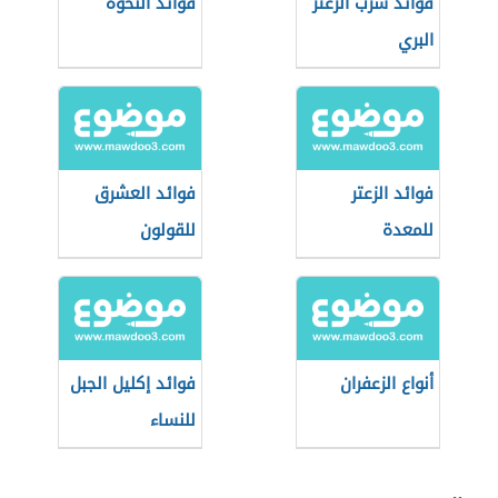
فوائد شرب الزعتر
فوائد النخوة
البري
فوائد الزعتر
فوائد العشرق
للمعدة
للقولون
أنواع الزعفران
فوائد إكليل الجبل
للنساء