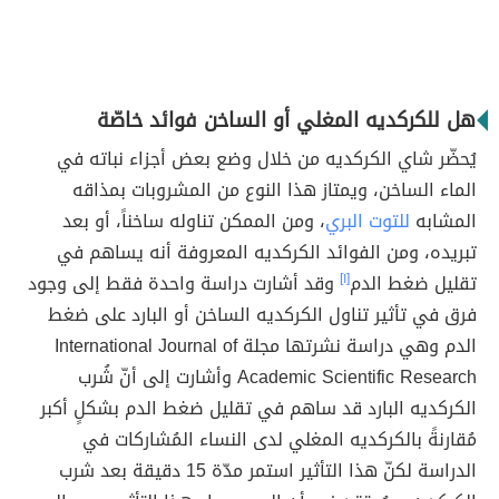
هل للكركديه المغلي أو الساخن فوائد خاصّة
يُحضّر شاي الكركديه من خلال وضع بعض أجزاء نباته في
الماء الساخن، ويمتاز هذا النوع من المشروبات بمذاقه
المشابه
للتوت البري
، ومن الممكن تناوله ساخناً، أو بعد
تبريده، ومن الفوائد الكركديه المعروفة أنه يساهم في
تقليل ضغط الدم
[١]
وقد أشارت دراسة واحدة فقط إلى وجود
فرق في تأثير تناول الكركديه الساخن أو البارد على ضغط
الدم وهي دراسة نشرتها مجلة International Journal of
Academic Scientific Research وأشارت إلى أنّ شُرب
الكركديه البارد قد ساهم في تقليل ضغط الدم بشكلٍ أكبر
مُقارنةً بالكركديه المغلي لدى النساء المُشاركات في
الدراسة لكنّ هذا التأثير استمر مدّة 15 دقيقة بعد شرب