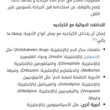
مستويات السكر في الدم أثناء الجراحة و بعدها، لذلك
يُنصح بالتوقف عن استخدامه قبل الجراحة بأسبوعين على
الأقل.
التداخلات الدوائية مع الكركديه
يُمكن أن يتداخل الكركديه مع بعض أنواع الأدوية، ومنها ما
يأتي:
[١٢]
خافضات سكر الدم (بالإنجليزية: Antidiabetes drugs)؛ مثل
الإنسولين
(بالإنجليزية: Insulin)، ودواء الغليمبريد
(بالإنجليزية: Glimepiride)، والميتفورمين (بالإنجليزية:
Metformin)، والديلتيازيم (بالإنجليزية: Diltiazem)‏، وغيرها.
الأدوية الخافضة لضغط الدم؛ مثل الأميلوديبين
(بالإنجليزية: Amlodipine)، والفيرباميل (بالإنجليزية:
Verapamil)‏، والنيفيديبين (بالإنجليزية: Nifedipine)،
وغيرها.
أدوية أخرى:
مثل الأسيتامينوفين (بالإنجليزية: