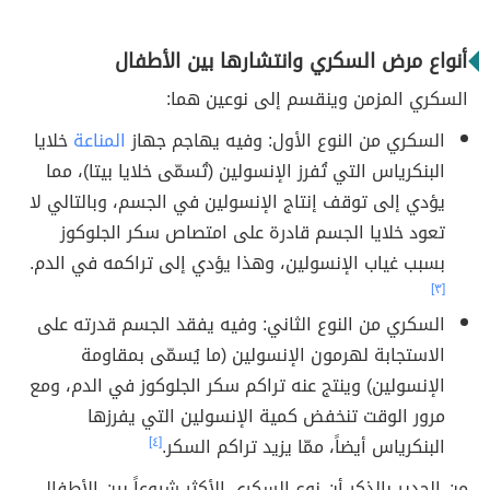
أنواع مرض السكري وانتشارها بين الأطفال
السكري المزمن وينقسم إلى نوعين هما:
السكري من النوع الأول: وفيه يهاجم جهاز
المناعة
خلايا
البنكرياس التي تُفرز الإنسولين (تُسمّى خلايا بيتا)، مما
يؤدي إلى توقف إنتاج الإنسولين في الجسم، وبالتالي لا
تعود خلايا الجسم قادرة على امتصاص سكر الجلوكوز
بسبب غياب الإنسولين، وهذا يؤدي إلى تراكمه في الدم.
[٣]
السكري من النوع الثاني: وفيه يفقد الجسم قدرته على
الاستجابة لهرمون الإنسولين (ما يُسمّى بمقاومة
الإنسولين) وينتج عنه تراكم سكر الجلوكوز في الدم، ومع
مرور الوقت تنخفض كمية الإنسولين التي يفرزها
البنكرياس أيضاً، ممّا يزيد تراكم السكر.
[٤]
من الجدير بالذكر أن نوع السكري الأكثر شيوعاً بين الأطفال