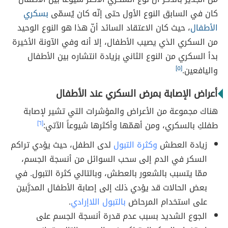
كان في السابق النوع الأول حتى إنّه كان يُسمّى
بسكري
الأطفال
، حيث كان الاعتقاد السائد أنّ هذا هو النوع الوحيد
من السكري الذي يصيب الأطفال، إلا أنه وفي الآونة الأخيرة
بدأ السكري من النوع الثاني بزيادة انتشاره بين الأطفال
واليافعين.
[٥]
أعراض الإصابة بمرض السكري عند الأطفال
هناك مجموعة من الأعراض والمؤشرات التي تشير لإصابة
طفلكِ بالسكري، ومن أهمّها وأكثرها شيوعاً الآتي:
[٦]
زيادة العطش
وكثرة التبول
لدى الطفل، حيث يؤدي تراكم
السكر في الدم إلى سحب السوائل من أنسجة الجسم،
ممّا يتسبب بالشعور بالعطش، وبالتالي كثرة التبول. في
بعض الحالات قد يؤدي ذلك إلى إصابة الأطفال المدرَّبين
على استخدام المرحاض
بالتبول اللاإرادي
.
الجوع الشديد بسبب عدم قدرة أنسجة الجسم على