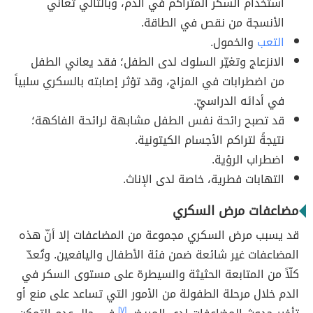
استخدام السكر المتراكم في الدم، وبالتالي تعاني
الأنسجة من نقص في الطاقة.
التعب
والخمول.
الانزعاج وتغيّر السلوك لدى الطفل؛ فقد يعاني الطفل
من اضطرابات في المزاج، وقد تؤثر إصابته بالسكري سلبياً
في أدائه الدراسيّ.
قد تصبح رائحة نفس الطفل مشابهة لرائحة الفاكهة؛
نتيجةً لتراكم الأجسام الكيتونية.
اضطراب الرؤية.
التهابات فطرية، خاصة لدى الإناث.
مضاعفات مرض السكري
قد يسبب مرض السكري مجموعة من المضاعفات إلا أنّ هذه
المضاعفات غير شائعة ضمن فئة الأطفال واليافعين. وتُعدّ
كلّاً من المتابعة الحثيثة والسيطرة على مستوى السكر في
الدم خلال مرحلة الطفولة من الأمور التي تساعد على منع أو
[٧]