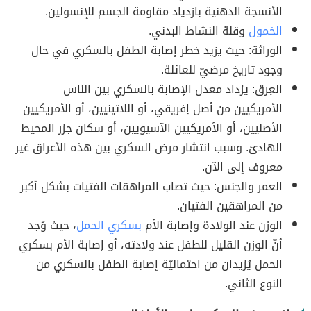
الأنسجة الدهنية بازدياد مقاومة الجسم للإنسولين.
الخمول
وقلة النشاط البدني.
الوراثة: حيث يزيد خطر إصابة الطفل بالسكري في حال
وجود تاريخ مرضيّ للعائلة.
العِرق: يزداد معدل الإصابة بالسكري بين الناس
الأمريكيين من أصل إفريقي، أو اللاتينيين، أو الأمريكيين
الأصليين، أو الأمريكيين الآسيويين، أو سكان جزر المحيط
الهادئ. وسبب انتشار مرض السكري بين هذه الأعراق غير
معروف إلى الآن.
العمر والجنس: حيث تصاب المراهقات الفتيات بشكل أكبر
من المراهقين الفتيان.
الوزن عند الولادة وإصابة الأم
بسكري الحمل
، حيث وُجد
أنّ الوزن القليل للطفل عند ولادته، أو إصابة الأم بسكري
الحمل يُزيدان من احتماليّة إصابة الطفل بالسكري من
النوع الثاني.