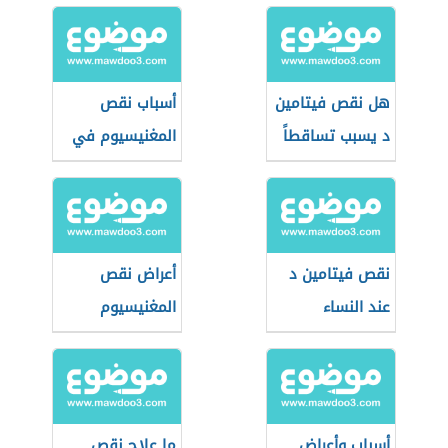
هل نقص فيتامين
أسباب نقص
د يسبب تساقطاً
المغنيسيوم في
للشعر
الجسم
نقص فيتامين د
أعراض نقص
عند النساء
المغنيسيوم
وتساقط الشعر
والبوتاسيوم
أسباب وأعراض
ما علاج نقص