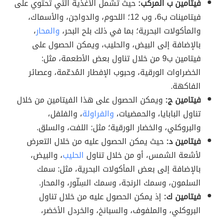
فيتامين ب المركب:
حيث تشمل الأغذية التي تحتوي على
فيتامينات ب6، وب 12؛ اللحوم، والدواجن، والأسماك،
والمأكولات البحرية؛ بما في ذلك بلح البحر،
والمحار
،
بالإضافة إلى البيض، والحليب، ويمكن الحصول على
فيتامين ب9 من خلال تناول بعض الأطعمة، مثل:
الخضراوات الورقية، وحبوب الإفطار المُدعّمة، وعصائر
الفاكهة.
فيتامين ج:
ويمكن الحصول على هذا الفيتامين من خلال
تناول البابايا، والحمضيات،
والفراولة
، والفلفل،
والبروكلي، والخضار الورقية؛ مثل: اللفت، والسلق.
فيتامين د:
حيث يمكن الحصول عليه من خلال التعرض
لأشعة الشمس، أو من خلال تناول
الحليب
، والبيض،
بالإضافة إلى بعض المأكولات البحرية، مثل: سمك
السلمون، وسمك الرنجة، وسمك السِلّور، والمحار.
فيتامين ك:
إذ يمكن الحصول عليه من خلال تناول
البروكلي، والملفوف، والسبانخ، والخردل الأخضر،