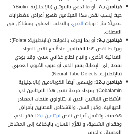
فيتامين ب7:
أو ما يُدعى بالبيوتين (بالإنجليزية: Biotin)؛
حيث يُسبب نقص هذا الفيتامين ظهور أعراض لاضطرابات
عصبيةً؛ مثل: نوبات
الصرع
، والتخلف العقلي، ومشاكل في
العضلات.
فيتامين ب9:
أو بما يُعرف بالفولات (بالإنجليزية: Folate)؛
ويرتبط نقص هذا الفيتامين عادةً مع نقص المواد
الغذائية الأخرى، واتباع نظامٍ غذائي سيئ، وقد يؤدي
نقصه إلى الإصابة بفقر الدم، أو عيوب الأنبوب العصبي
(بالإنجليزية: Neural Tube Defects).
فيتامين ب12:
ويُسمى أيضاً الكوبالامين (بالإنجليزية:
Cobalamin)؛ وتزداد فرصة نقص هذا الفيتامين لدى
الأشخاص النباتيين الذين لا يتناولون منتجات المصادر
الحيوانية، وكبار السن، والأشخاص المصابين بأمراضٍ
هضمية، وتشمل أعراض نقص
فيتامين ب12
فقر الدم،
وفقدان الشهية، و تقرُّح اللسان، بالإضافة إلى المشاكل
العصبية، والخرف.