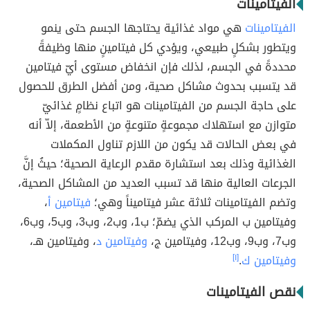
الفيتامينات
الفيتامينات
هي مواد غذائية يحتاجها الجسم حتى ينمو
ويتطور بشكلٍ طبيعي، ويؤدي كل فيتامينٍ منها وظيفةً
محددةً في الجسم، لذلك فإن انخفاض مستوى أيّ فيتامين
قد يتسبب بحدوث مشاكل صحية، ومن أفضل الطرق للحصول
على حاجة الجسم من الفيتامينات هو اتباع نظامٍ غذائيّ
متوازن مع استهلاك مجموعةٍ متنوعةٍ من الأطعمة، إلاّ أنه
في بعض الحالات قد يكون من اللازم تناول المكملات
الغذائية وذلك بعد استشارة مقدم الرعاية الصحية؛ حيثُ إنَّ
الجرعات العالية منها قد تسبب العديد من المشاكل الصحية،
وتضم الفيتامينات ثلاثة عشر فيتاميناً وهي؛
فيتامين أ
،
وفيتامين ب المركب الذي يضمّ؛ ب1، وب2، وب3، وب5، وب6،
وب7، وب9، وب12، وفيتامين ج،
وفيتامين د
، وفيتامين هـ،
وفيتامين ك
.
[١]
نقص الفيتامينات