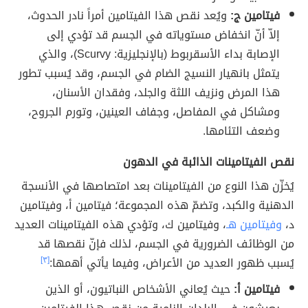
فيتامين ج:
ويُعد نقص هذا الفيتامين أمراً نادر الحدوث،
إلاّ أنّ انخفاض مستوياته في الجسم قد تؤدي إلى
الإصابة بداء الأسقربوط (بالإنجليزية: Scurvy)، والذي
يتمثل بانهيار النسيج الضام في الجسم، وقد يُسبب تطور
هذا المرض ونزيف اللثة والجلد، وفقدان الأسنان،
ومشاكل في المفاصل، وجفاف العينين، وتورم الجروح،
وضعف التئامها.
نقص الفيتامينات الذائبة في الدهون
يُخزّن هذا النوع من الفيتامينات بعد امتصاصها في الأنسجة
الدهنية والكبد، وتضمّ هذه المجموعة؛ فيتامين أ، وفيتامين
د،
وفيتامين هـ
، وفيتامين ك، وتؤدي هذه الفيتامينات العديد
من الوظائف الضرورية في الجسم، لذلك فإنّ نقصها قد
يُسبب ظهور العديد من الأعراض، وفيما يأتي أهمها:
[٣]
فيتامين أ:
حيث يُعاني الأشخاص النباتيون، أو الذين