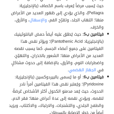
حيث يُسبب مرضاً يُعرف باسم الحُصاف (بالإنجليزية:
Pellagra)، والذي يؤدي إلى ظهور العديد من الأعراض
منها؛ التهاب الجلد، وتقرّح الفم،
والإسهال
، والأرق،
والخرَف.
فيتامين ب5:
حيث يُطلق عليه أيضاً حمض البانتوثينيك
(بالإنجليزية: Pantothenic Acid)؛ ويؤثر نقص هذا
الفيتامين على جميع أعضاء الجسم، كما يسبب نقصه
العديد من الأعراض منها؛ الشعور بالخدَران، والتهيّج،
واضطرابات النوم، والأرق، بالإضافة إلى حدوث مشاكلٍ
في
الجهاز الهضمي
.
فيتامين ب6:
أو ما يُسمى بالبيردوكسين (بالإنجليزية:
Pyridoxine)؛ ويُعتبر نقص هذا الفيتامين أمراً نادر
الحدوث، حيث يُعد مدمنو الكحول أكثر الأشخاص عُرضةً
لنقصه، ويؤدي نقصه إلى عدة أعراض منها؛ فقر الدم،
والطفح الجلدي، والتشنجات، والارتباك، والاكتئاب، ويزيد
أيضاً من خطر الإصابة بالسرطان.