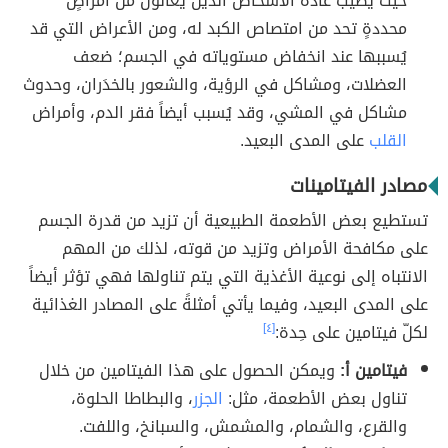
حيث يصيب عادةً الأشخاص الذين يعانون من أمراضٍ
محددةٍ تحد من امتصاص الكبد له، ومن الأعراض التي قد
يُسببها عند انخفاض مستوياته في الجسم؛ ضعف
العضلات، ومشاكل في الرؤية، والشعور بالخدَران، وحدوث
مشاكل في المشي، وقد يُسبب أيضاً فقر الدم، وأمراض
القلب
على المدى البعيد.
مصادر الفيتامينات
تستطيع بعض الأطعمة الطبيعية أن تزيد من قدرة الجسم
على مكافحة الأمراض وتزيد من قوته، لذلك من المهم
الانتباه إلى نوعية الأغذية التي يتم تناولها فهي تؤثر أيضاً
على المدى البعيد، وفيما يأتي أمثلةً على المصادر الغذائية
لكلّ فيتامين على حِدة:
[٤]
فيتامين أ:
ويمكن الحصول على هذا الفيتامين من خلال
تناول بعض الأطعمة، مثل:
الجزر
، والبطاطا الحلوة،
والقرع، والشمام، والمشمش، والسبانخ، واللفت.