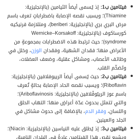
فيتامين ب1:
إذ يُسمى أيضاً الثيامين (بالإنجليزية:
Thiamine)؛ ويسبب نقصه الإصابة باضطراباتٍ تعرف باسم
مرض البري بري (بالإنجليزية: beriberi)، ومتلازمة فرنيكيه
كورساكوف (بالإنجليزية: Wernicke–Korsakoff
syndrome)؛ حيث ترتبط هذه الاضطرابات بمجموعةٍ من
الأعراض منها؛ فقدان الشهية، وفقدان
الوزن
، وخلل في
وظائف الأعصاب، ومشاكل عقلية، وضعف العضلات،
وتَضخّم القلب.
فيتامين ب2:
حيث يُسمى أيضاً الريبوفلافين (بالإنجليزية:
Riboflavin)؛ ويسبب نقصه الحاد الإصابة بحالةٍ تُعرف
باسم عوز الريبُوفْلافين (بالإنجليزية: Ariboflavinosis)؛
والتي تتمثل بحدوث عدّة أعراضٍ منها؛ التهاب الحلق
واللسان،
وفقر الدم
، بالإضافة إلى حدوث مشاكل في
الجلد والعينين.
فيتامين ب3:
إذ يُطلق عليه النياسين (بالإنجليزية: Niacin)؛
ويشيع نقص هذا الفيتامين عادةً في البلدان النامية،