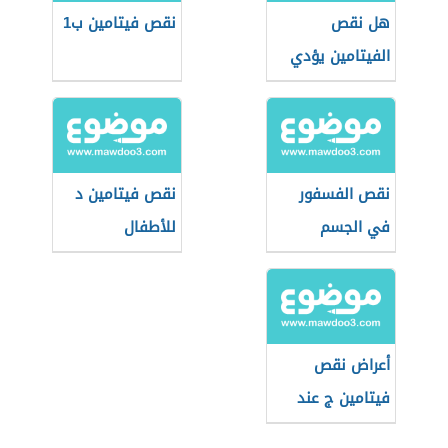
هل نقص
نقص فيتامين ب1
الفيتامين يؤدي
إلى تساقط الشعر
نقص الفسفور
نقص فيتامين د
في الجسم
للأطفال
أعراض نقص
فيتامين ج عند
النساء