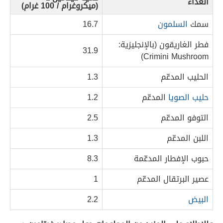
الغذاء
(ميكروغرام / 100 غرام)
سمك
السلمون
16.7
فطر الغاريقون (بالإنجليزية:
31.9
Crimini Mushroom)
الحليب المدعّم
1.3
حليب الصويا
المدعّم
1.2
التوفو المدعّم
2.5
اللبن المدعّم
1.3
حبوب الإفطار المدعّمة
8.3
عصير البرتقال المدعّم
1
البيض
2.2