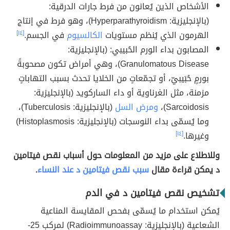
الأشخاص الذين يُعانون من فرط جارات الدرقية:
(بالإنجليزية: Hyperparathyroidism)، وهو فرط في إنتاج
الهرمون الذي يُنظم مستويات
الكالسيوم
في الجسم.
[١٤]
المصابون بداء الورم الحُبيبي: (بالإنجليزية:
Granulomatous Disease)، وهي أمراض تكون مصحوبةً
بورمٍ حُبَيبيّ، أو تجمّعاتٍ من الخلايا تحدث بسبب التهاباتٍ
مزمنة، مثل الغرناوية أو داء الساركويد (بالإنجليزية:
Sarcoidosis)،
ومرض السل
(بالإنجليزية: Tuberculosis)،
وما يُسمّى بداء النوسجات (بالإنجليزية: Histoplasmosis)
وغيرها.
[١٤]
وللاطلاع على مزيد من المعلومات حول أسباب نقص فيتامين
د يمكن قراءة مقال
سبب نقص فيتامين د عند النساء
.
تشخيص نقص فيتامين د في الدم
يُمكن استخدام ما يُسمّى بفحص المقايسة المناعية
الشعاعية (بالإنجليزية: Radioimmunoassay) لمركب 25-