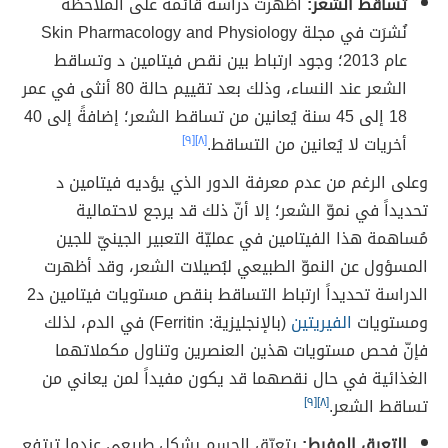
تساقط الشعر:
أظهرت دراسةٌ قائمةٌ على الملاحظة
نُشرَت في مجلة Skin Pharmacology and Physiology
عام 2013؛ وجود ارتباط بين نقص فيتامين د وتساقط
الشعر عند النساء، وذلك بعد تقييم حالة 80 أنثى في عمر
18 إلى 45 سنة يُعانين من تساقط الشعر؛ إضافةً إلى 40
أخريات لا يُعانين من التساقط.
[٨]
[٩]
وعلى الرغم من عدم معرفة الدور الذي يؤديه فيتامين د
تحديداً في نموّ الشعر؛ إلا أنّ ذلك قد يرجع لاحتمالية
مُساهمة هذا الفيتامين في عمليّة التعبير الجينيّ للجين
المسؤول عن النموّ الطبيعي لبُصيلات الشعر، وقد أظهرت
الدراسة تحديداً ارتباط التساقط بنقص مستويات فيتامين د2
ومستويات
الفيريتين
(بالإنجليزية: Ferritin) في الدم، لذلك
فإنّ فحص مستويات هذين العنصرين وتناول مكملاتهما
الغذائية في حال نقصهما قد يكون مفيداً لمن يعاني من
تساقط الشعر.
[٨]
[٩]
التعرق المفرط:
يتعرّق الجسم بشكل طبيعي عندما ترتفع