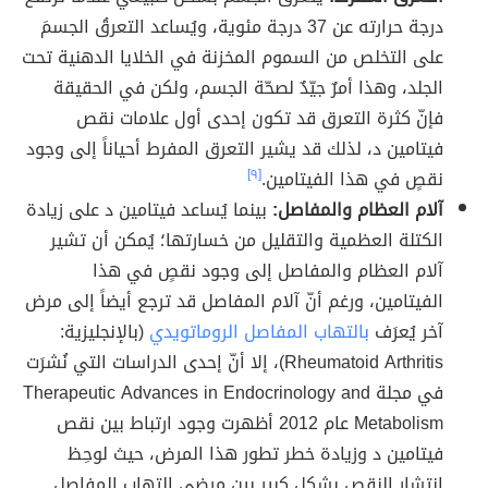
درجة حرارته عن 37 درجة مئوية، ويُساعد التعرقُ الجسمَ
على التخلص من السموم المخزنة في الخلايا الدهنية تحت
الجلد، وهذا أمرٌ جيّدٌ لصحّة الجسم، ولكن في الحقيقة
فإنّ كثرة التعرق قد تكون إحدى أول علامات نقص
فيتامين د، لذلك قد يشير التعرق المفرط أحياناً إلى وجود
نقصٍ في هذا الفيتامين.
[٩]
آلام العظام والمفاصل:
بينما يُساعد فيتامين د على زيادة
الكتلة العظمية والتقليل من خسارتها؛ يُمكن أن تشير
آلام العظام والمفاصل إلى وجود نقصٍ في هذا
الفيتامين، ورغم أنّ آلام المفاصل قد ترجع أيضاً إلى مرض
آخر يُعرَف
بالتهاب المفاصل الروماتويدي
(بالإنجليزية:
Rheumatoid Arthritis)، إلا أنّ إحدى الدراسات التي نُشرَت
في مجلة Therapeutic Advances in Endocrinology and
Metabolism عام 2012 أظهرت وجود ارتباط بين نقص
فيتامين د وزيادة خطر تطور هذا المرض، حيث لوحِظ
انتشار النقص بشكل كبير بين مرضى التهاب المفاصل