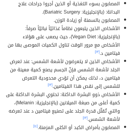
المصابون بسوء التغذية أو الذين أجروا جراحات علاج
البدانة: (بالإنجليزية: Bariatric Surgery).
المصابون بالسمنة أو زيادة الوزن.
الأشخاص الذين يتبعون نظاماً غذائيّاً نباتيّاً صرفاً:
(بالإنجليزية: Vegan Diet)، حيث يصعب على هؤلاء
الأشخاص مع مرور الوقت تناول الكميات الموصى بها من
فيتامين د.
[١٣]
الأشخاص الذين لا يتعرضون لأشعة الشمس: عند تعرض
الجلد لأشعة الشمس فإنّ الجسم يصنع كمية معينة من
فيتامين د، لذلك يمكن أن تؤدي محدودية التعرض
للشمس إلى نقص هذا الفيتامين.
[١٣]
الأشخاص ذوو البشرة الداكنة: تحتوي البشرة الداكنة على
كمية أعلى من صبغة الميلانين (بالإنجليزية: Melanin)،
والتي تُقلّل قدرة الجلد على تصنيع فيتامين د عند تعرضه
لأشعة الشمس.
[١٣]
المصابون بأمراض الكبد أو الكلى المزمنة.
[١٤]