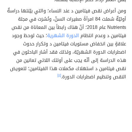
ومن أعراض نقص فيتامين د عند النساء؛ والتي بيّنتها دراسةٌ
أوليّةٌ شملت 84 امرأةً صغيرات السنّ، ونُشرَت في مجلة
Nutrients عام 2018؛ أنّ هناك رابطاً بين المعاناة من نقص
فيتامين د وعدم انتظام
الدورة الشهرية
؛ حيث لوحظ وجود
علاقةٍ بين انخفاض مستويات فيتامين د وتكرار حدوث
اضطرابات الدورة الشهريّة، ولذلك فقد أشار الباحثون في
هذه الدراسة إلى أنّه يجب على أولئك اللاتي تعانين من
نقص فيتامين د استهلاك مكملات هذا الفيتامين؛ لتعويض
النقص وتنظيم اضطرابات الدورة.
[٤]