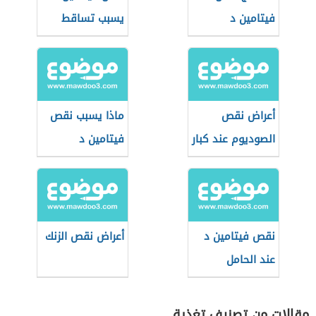
فيتامين د
يسبب تساقط
الشعر
أعراض نقص
ماذا يسبب نقص
الصوديوم عند كبار
فيتامين د
السن
نقص فيتامين د
أعراض نقص الزنك
عند الحامل
مقالات من تصنيف تغذية