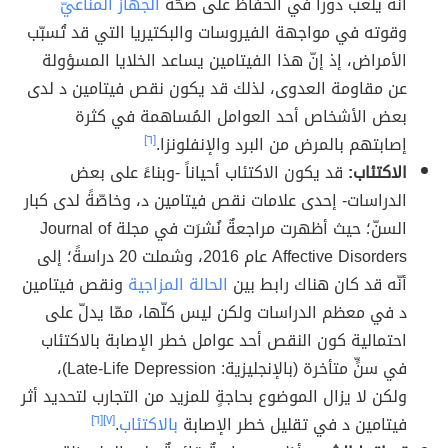
أنّه يلعب دوراً في الحفاظ على صحّة
الجهاز المناعيّ
وقوته في مواجهة الفيروسات والبكتيريا التي قد تُسبّب
الأمراض، إذ إنّ هذا الفيتامين يساعد الخلايا المسؤولة
عن مقاومة العدوى، لذلك قد يكون نقص فيتامين د لدى
بعض الأشخاص أحد العوامل المُساهمة في كثرة
إصابتهم بالمرض من البرد والإنفلونزا.
[٦]
الاكتئاب:
قد يكون الاكتئاب أحياناً -وبناءً على بعض
الدراسات- إحدى علامات نقص فيتامين د، وخاصّةً لدى كبار
السنّ؛ حيث أظهرت مراجعةٌ نُشرَت في مجلة Journal of
Affective Disorders عام 2016، وشملت 20 دراسةً؛ إلى
أنّه قد كان هناك رابط بين
الحالة المزاجية
ونقص فيتامين
د في معظم الدراسات ولكن ليس كلّها، ممّا يدلّ على
احتمالية كون النقص أحد عوامل خطر الإصابة بالاكتئاب
في سنٍّ متأخرة (بالإنجليزية: Late-Life Depression)،
ولكن لا يزال الموضوع بحاجةٍ للمزيد من التجارب لتحديد أثر
فيتامين د في تقليل خطر الإصابة
بالاكتئاب
.
[٧]
[٦]