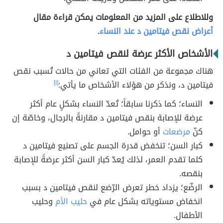
وللاطلاع على المزيد من المعلومات يمكن قراءة مقال
أعراض نقص فيتامين د عند النساء
.
الأشخاص الأكثر عرضة لنقص فيتامين د
هناك مجموعة من الفئات التي تعاني من حالات تُسبب نقص
فيتامين د، ونذكر من هؤلاء الأشخاص ما يأتي:
[١]
النساء؛ كما ذكرنا سابقاً؛ تُعدّ النساء بشكلٍ عام أكثر
عرضة للإصابة بنقص فيتامين د مقارنةً بالرجال، وخاصّة إن
كنّ
مرضعات
أو حوامل.
كبار السن؛ تنخفض قدرة الجسم على تصنيع فيتامين د
كلما تقدم العمر، لذلك يُعدّ كبار السن أكثر عرضةً للإصابة
بنقصه.
الرضّع؛ يزداد خطر تعرض الرّضع لنقص فيتامين د بسبب
انخفاض مستوياته بشكل عام في
حليب الأم
وحليب
الأطفال.