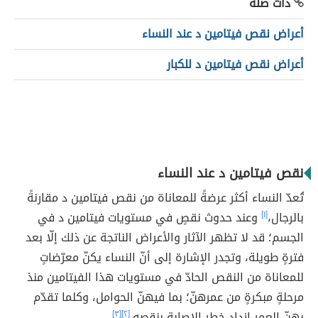
ذات صلة
أعراض نقص فيتامين د عند النساء
أعراض نقص فيتامين د للكبار
نقص فيتامين د عند النساء
تُعدّ النساء أكثر عرضةً للمعاناة من نقص فيتامين د مقارنةً
بالرجال،
[١]
وعند حدوث نقصٍ في مستويات فيتامين د في
الجسم؛ قد لا تظهر الآثار والأعراض الناتجة عن ذلك إلّا بعد
فترةٍ طويلة، وتجدر الإشارة إلى أنّ النساء يكنّ معرّضاتٍ
للمعاناة من النقص الحادّ في مستويات هذا الفيتامين منذ
مرحلةٍ مبكرةٍ من عمرهنّ؛ بما فيهنّ الحوامل، وكلما تقدّم
بهنّ العمر ازداد خطر الإصابة بنقصه.
[٢]
[٣]