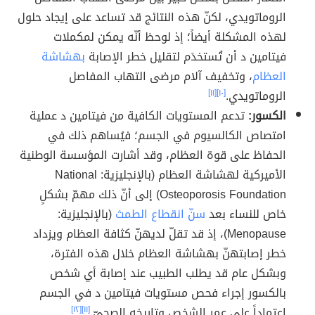
الروماتويدي، لكنّ هذه النتائج قد تساعد على إيجاد حلول
لهذه المشكلة أيضاً؛ إذ لوحظ أنّه يمكن لمكملات
فيتامين د أن تُستخدَم لتقليل خطر الإصابة
بهشاشة
العظام
، وتخفيف آلام مرضى التهاب المفاصل
الروماتويدي.
[١٠]
[١١]
الكسور:
تدعم المستويات الكافية من فيتامين د عملية
امتصاص الكالسيوم في الجسم؛ فيُساهم ذلك في
الحفاظ على قوة العظام، وقد أشارت المؤسسة الوطنية
الأميركية لهشاشة العظام (بالإنجليزية: National
Osteoporosis Foundation) إلى أنّ ذلك مهمّ بشكلٍ
خاص للنساء بعد
سنّ انقطاع الطمث
(بالإنجليزية:
Menopause)، إذ قد تقلّ لديهنّ كثافة العظام ويزداد
خطر إصابتهنّ بهشاشة العظام خلال هذه الفترة،
وبشكل عام قد يطلب الطبيب عند إصابة أي شخص
بالكسور إجراء فحص مستويات فيتامين د في الجسم
اعتماداً على عمر الشخص وتاريخه الصحيّ.
[١١]
[١٢]