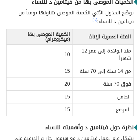
الكميات الموصى بها من فيتامين د للنساء
يوضّح الجدول الآتي الكمية الموصى بتناولها يومياً من
فيتامين د للنساء:
[١٧]
الكمية الموصى بها
الفئة العمرية للإناث
(ميكروغرام)
منذ الولادة إلى عمر 12
10
شهراً
من 14 سنة إلى 70 سنة
15
فوق 70 سنة
20
الحامل
15
المرضع
15
نظرة حول فيتامين د وأهميته للنساء
بشكل عام يعمل فيتامين د مع هرمون جارات الدرقية على