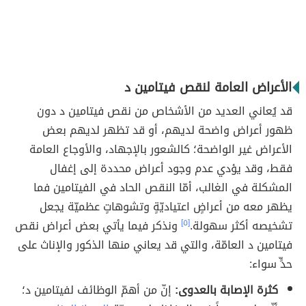
الأعراض العامة لنقص فيتامين د
قد يُعاني العديد من الأشخاص من نقص فيتامين د دون
ظهور أعراض واضحة لديهم، أو قد تظهر لديهم بعض
الأعراض غير الواضحة؛ كالشعور بالإجهاد، والأوجاع العامة
فقط، وقد يؤدي عدم وجود أعراض محددة إلى إغفال
المشكلة في الغالب، أمّا النقص الحاد في الفيتامين فما
يظهر معه من أعراضٍ اعتياديّةٍ وتشوهاتٍ عظميّة يجعل
تشخيصه أكثر سهولة.
[٥]
ونذكر فيما يأتي بعض أعراض نقص
فيتامين د العامّة، والتي قد يعاني منها الذكور والإناث على
حدٍّ سواء:
كثرة الإصابة بالعدوى:
إنّ من أهمّ الوظائف لفيتامين د؛