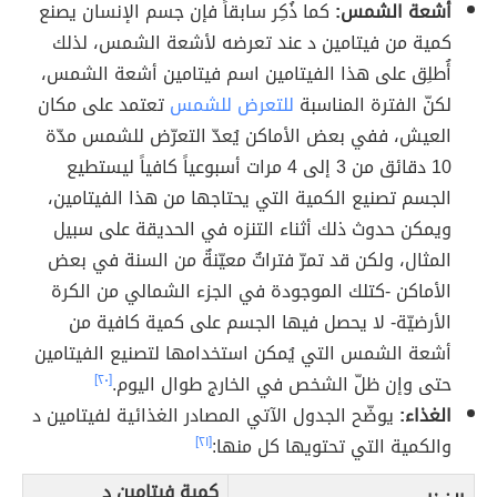
أشعة الشمس:
كما ذُكِر سابقاً فإن جسم الإنسان يصنع
كمية من فيتامين د عند تعرضه لأشعة الشمس، لذلك
أُطلِق على هذا الفيتامين اسم فيتامين أشعة الشمس،
لكنّ الفترة المناسبة
للتعرض للشمس
تعتمد على مكان
العيش، ففي بعض الأماكن يُعدّ التعرّض للشمس مدّة
10 دقائق من 3 إلى 4 مرات أسبوعياً كافياً ليستطيع
الجسم تصنيع الكمية التي يحتاجها من هذا الفيتامين،
ويمكن حدوث ذلك أثناء التنزه في الحديقة على سبيل
المثال، ولكن قد تمرّ فتراتٌ معيّنةٌ من السنة في بعض
الأماكن -كتلك الموجودة في الجزء الشمالي من الكرة
الأرضيّة- لا يحصل فيها الجسم على كمية كافية من
أشعة الشمس التي يُمكن استخدامها لتصنيع الفيتامين
حتى وإن ظلّ الشخص في الخارج طوال اليوم.
[٢٠]
الغذاء:
يوضّح الجدول الآتي المصادر الغذائية لفيتامين د
والكمية التي تحتويها كل منها:
[٢١]
كمية فيتامين د