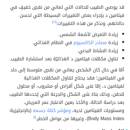
قد يوصي الطبيب للحالات التي تعاني من نقصٍ خفيفٍ في
فيتامين د بإجراء بعض التغييرات البسيطة التي تحسن
حالاتهم، ونذكر من هذه التغييرات:
[١٦]
زيادة التعرض لأشعة الشمس.
زيادة
مصادر الكالسيوم
في النظام الغذائي.
زيادة النشاط البدني.
تناول مكمّلات فيتامين د الغذائيّة بعد استشارة الطبيب.
أمّا في حال كان الشخص يعاني من نقصٍ متوسط إلى حاد
في الفيتامين؛ فقد يحتاج لتناول المكمّلات الغذائية
لفيتامين د، إمّا على شكل أقراص أو مشروب، أو محلول
للحقن، وذلك بناءً على الشكل والجرعة التي يُحددها الطبيب
بعد دراسة الحالة، والأخذ بعين الاعتبار عمر المريض،
ومستويات الفيتامين لديه،
ومؤشر كتلة جسمه
(بالإنجليزية:
Body Mass Index)، وغيرها من عوامل الخطر.
[١]