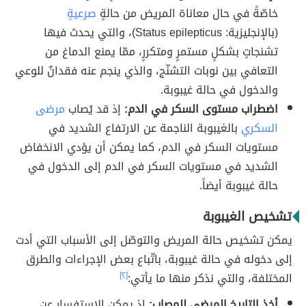
خاصّةً في حال معاناة المريض من حالةٍ
صرعيةٍ
(بالإنجليزية: Status epilepticus)، والتي يحدث فيها
تشنجاتٍ بشكلٍ مستمرٍ ومتكررٍ، ممّا يمنع الدماغ من
التعافي بين نوبات التشنّج، والذي ينجم عنه فقدانٌ للوعي
والدخول في حالة غيبوبة.
اضطراب مستوى السكر في الدم:
إذ قد يُصاب
مرضى
السكري
بالغيبوبة الناجمة عن الارتفاع الشديد في
مستويات السكر في الدم، كما يمكن أن يؤدي الانخفاض
الشديد في مستويات السكر في الدم إلى الدخول في
حالة غيبوبة أيضاً.
تشخيص الغيبوبة
يمكن تشخيص حالة المريض والتوصّل إلى الأسباب التي أدت
إلى دخوله في حالة غيبوبة، باتّباع بعض الإجراءات والطرق
المختلفة، والتي نذكر منها ما يأتي:
[٢]
أخذ التاريخ المرضي للمصاب:
إذ يمكن الاستفسار عن