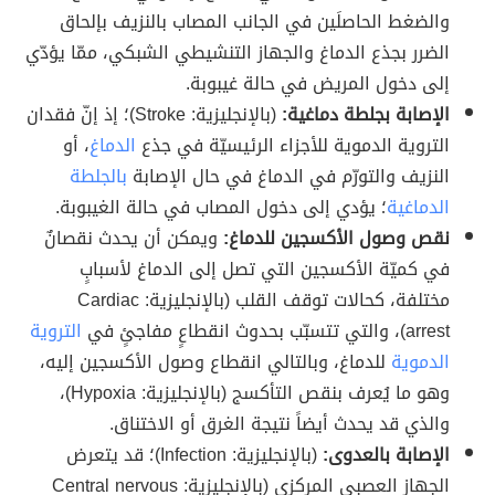
والضغط الحاصلَين في الجانب المصاب بالنزيف بإلحاق
الضرر بجذع الدماغ والجهاز التنشيطي الشبكي، ممّا يؤدّي
إلى دخول المريض في حالة غيبوبة.
الإصابة بجلطة دماغية:
(بالإنجليزية: Stroke)؛ إذ إنّ فقدان
التروية الدموية للأجزاء الرئيسيّة في جذع
الدماغ
، أو
النزيف والتورّم في الدماغ في حال الإصابة
بالجلطة
الدماغية
؛ يؤدي إلى دخول المصاب في حالة الغيبوبة.
نقص وصول الأكسجين للدماغ:
ويمكن أن يحدث نقصانٌ
في كميّة الأكسجين التي تصل إلى الدماغ لأسبابٍ
مختلفة، كحالات توقف القلب (بالإنجليزية: Cardiac
arrest)، والتي تتسبّب بحدوث انقطاعٍ مفاجئٍ في
التروية
الدموية
للدماغ، وبالتالي انقطاع وصول الأكسجين إليه،
وهو ما يُعرف بنقص التأكسج (بالإنجليزية: Hypoxia)،
والذي قد يحدث أيضاً نتيجة الغرق أو الاختناق.
الإصابة بالعدوى:
(بالإنجليزية: Infection)؛ قد يتعرض
الجهاز العصبي المركزي (بالإنجليزية: Central nervous