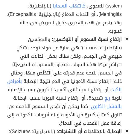
system) للعدوى،
كالتهاب السحايا
(بالإنجليزية:
Meningitis)، أو التهاب الدماغ (بالإنجليزية: Encephalitis)،
وقد ينجم عن هذه العدوى دخول المريض في حالة
غيبوبة.
ارتفاع نسبة السموم أو التوكسين:
والتوكسين
(بالإنجليزية: Toxins)؛ هي عبارة عن مواد توجد بشكلٍ
طبيعيٍ في الجسم، ولكن هناك بعض الحالات التي
تتراكم فيها هذه المواد، فتتجاوز المستويات الطبيعيّة
في الجسم؛ نتيجة عدم قدرته على التخلّص منها، ومثال
ذلك؛ ارتفاع نسبة الأمونيا في الدم نتيجة الإصابة
بأمراض
الكبد
، أو ارتفاع نسبة ثاني أكسيد الكربون بسبب الإصابة
بنوبة
ربوٍ
شديدة، أو ارتفاع نسبة اليوريا بسبب الإصابة
بالفشل الكلوي
، كما يمكن أن تؤدي السموم الناجمة عن
تناول كميّاتٍ كبيرةٍ من الأدوية والمشروبات الكحولية إلى
إعاقة عمل الأعصاب في الدماغ.
الإصابة بالاختلاجات أو التشنجات:
(بالإنجليزية: Seizures)؛