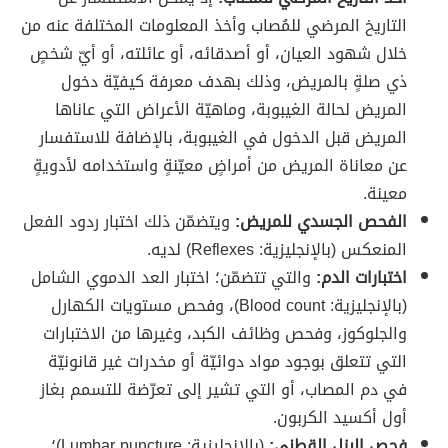
التاريخ المرضي للمُصاب وأخذ المعلومات المختلفة عنه من
خلال شهود العيان، أو أصدقائه، أو عائلته، أو أيّ شخصٍ
ذي صلةٍ بالمريض، وذلك بهدف معرفة كيفيّة دخول
المريض لحالة الغيبوبة، وماهيّة الأعراض التي عاناها
المريض قبل الدخول في الغيبوبة، بالإضافة للاستفسار
عن معاناة المريض من أمراضٍ معيّنةٍ واستخدامه لأدويةٍ
معينة.
الفحص الجسدي للمريض:
ويتضمّن ذلك اختبار ردود الفعل
المنعكس (بالإنجليزية: Reflexes) لديه.
اختبارات الدم:
والتي تتضمّن؛ اختبار العد الدموي الشامل
(بالإنجليزية: Blood count)، وفحص مستويات الكهارل
والجلوكوز، وفحص وظائف الكبد، وغيرها من الاختبارات
التي تتعلق بوجود مواد دوائيّة أو مخدرات غير قانونيّة
في دم المصاب، أو التي تشير إلى تعرّضة للتسمم بغاز
أول أكسيد الكربون.
فحص البزل القطني:
(بالإنجليزية: Lumbar puncture)؛