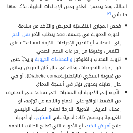
الحالة، وقد يتضمن العلاج بعض الإجراءات الطبية، نذكر منها
ما يأتي:
[٣]
فحص المجاري التنفسيّة للمريض والتأكد من سلامة
الدورة الدموية في جسمه، فقد يتطلب الأمر
نقل الدم
إلى المصاب، أو تقديم الإجراءات اللازمة لمساعدته على
التنفس، وغيرها من إجراءات الدعم الصحي.
تزويد المصاب بالغلوكوز
والمضادات الحيوية
وريديّاً حتى
قبل إجراء الفحوصات، وذلك في حال كان المريض يعاني
من غيبوبة السكري (بالإنجليزية:Diabetic coma)، أو في
حال إصابته بعدوى تؤثر في أنسجة الدماغ.
اللّجوء إلى الأدوية أو العمليات التي تساعد على التخفيف
من الضغط الواقع على الدماغ والناجم عن تورّمه، أو
إعطاء المريض الأدوية اللازمة لعلاج المسبّب الرئيسي
للغيبوبة ويتضمن ذلك؛ أدوية علاج
السكري
، أو أدوية
علاج
أمراض الكبد
، أو الأدوية التي تعالج الحالات الناجمة