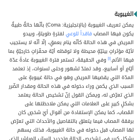
الغيبوبة
يمكن تعريف الغيبوبة (بالإنجليزية: Coma) بأنّها حالةٌ طبيةٌ
يكون فيها المصاب
فاقداً للوعي
لفترةٍ طويلةٍ، ويبدو
المريض في هذه الحالة كأنّه ينام بعمقٍ، إلّا أنّه لا يستجيب
لأيّة مؤثراتٍ بيئيّةٍ محيطة ولا توقظه أيّة محفّزاتٍ خارجيّةٍ بما
فيها الألم.
[١]
وفي الحقيقة، تستمر فترة الغيبوبة عادةً عدّة
أيّامٍ أو أسابيع، وقد تمتدّ لشهور وحتى لسنوات، إذ تعتمد
المدّة التي يقضيها المريض وهو في حالة غيبوبةٍ على
السبب الذي يكمن وراء دخوله في هذه الحالة ومقدار الضّرر
الذي تعرّض له، ويمكن القول إنّ تشخيص الحالة يعتمد
بشكلٍ كبيرٍ على العلامات التي يمكن ملاحظتها على
المُصاب، كما يمكن الإستفادة من أقوال أيّ شخصٍ كان
برفقة المصاب فيما يتعلق بالتفاصيل والأحداث التي تعرّض
لها المصاب قبل دخوله في حالة الغيبوبة، فذلك يسهم
بشكلٍ كبيرٍ في تشخيص الحالة وتحديد السبّب المباشر الذي