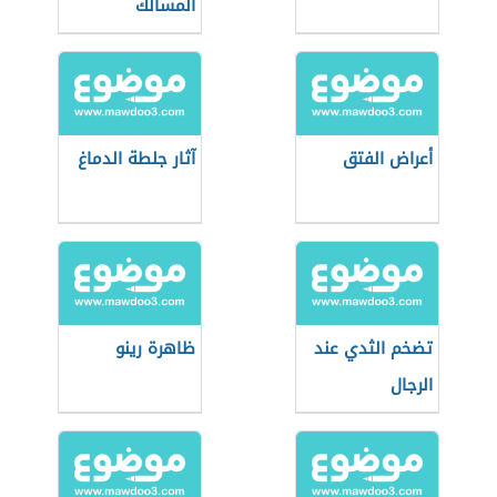
المسالك
أعراض الفتق
آثار جلطة الدماغ
تضخم الثدي عند
ظاهرة رينو
الرجال