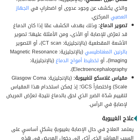
والذي يكشف عن وجود عدوى أو اضطرابٍ في
الجهاز
العصبي
المركزي.
تصوير الدماغ:
وذلك بهدف الكشف عمّا إذا كان الدماغ
قد تعرّض للإصابة أو الأذى، ومن الأمثلة عليها؛ تصوير
الأشعة المقطعية (بالإنجليزية: CT scan)، أو التصوير
بالرنين المغناطيسي
(بالإنجليزية: Magnetic Resonance
Imaging)، أو
تخطيط أمواج الدماغ
(بالإنجليزية:
Electroencephalography).
مقياس غلاسكو للغيبوبة:
(بالإنجليزية: Glasgow Coma
Scale) واختصاراً GCS؛ إذ يُمكن استخدام هذا المقياس
لتقييم شدّة الضرر الذي لحق بالدماغ نتيجة تعرّض المريض
لإصابةٍ في الرأس.
علاج الغيبوبة
يعتمد العلاج في حال الإصابة بغيبوبةٍ بشكلٍ أساسيٍ على
السبب المباشر الذي أدّى إلى دخول المريض في هذه