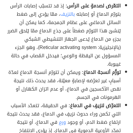
التعّرض لصدمةٍ على الرأس:
إذ قد تتسبّب إصابات الرأس
بتورّم الدماغ أو إصابته
بالنزيف
، ممّا يؤدي إلى ضغط
السائل الدماغي على عظام الجمجمة، كما يمكن أن
يُنشئ هذا التورّم ضغطاً على جذع الدماغ ممّا يُلحق الضرر
بجزءٍ من الدماغ يُدعى الجهاز التنشيطي الشبكي
(بالإنجليزية: Reticular activating system)، وهو الجزء
المسؤول عن اليقظة والوعي؛ فيدخل المُصاب في حالة
غيبوبة.
تورُّم أنسجة الدماغ:
ويمكن أن تتورّم أنسجة الدماغ لعدّة
أسبابٍ غير تعرّضه لإصابةٍ معيّنة، فقد يحدث ذلك نتيجة
نقص الأكسجين في الدماغ، أو عدم اتزان الكهارل أو
الهرمونات في الجسم.
التعرّض لنزيفٍ في الدماغ:
في الحقيقة، تتعدّد الأسباب
التي تكمن وراء حدوث نزيفٍ في الدماغ، فقد يحدث نتيجة
ارتفاع ضغط الدم، أو وجود
ورمٍ
في الدماغ، أو نتيجة
تمدّد الأوعية الدموية في الدماغ، إذ يؤدي الانتفاخ