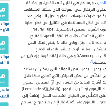
لحديد
، ويساهم في تقليل تلف الخلايا، وبالإضافة
حتوي البرتقال على الفولات الذي يمكنه المساهمة
ية من حدوث تشوهات الدماغ والحبل الشوكي عند
ذلك من خلال المساهمة في التقليل من خطر إصابة
فوائد 
الجنين بعيوب الأنبوب العصبيّ (بالإنجليزيّة: Neural Tube
الأبي
Defec)، والتي قد تُسبّب حالاتٍ كتشقّق العمود الفقريّ
(بالإنجليزيّة: Spina Bifida)؛ وهي حالة لا يتطور فيها الحبل
الشكل السليم، أو ما يُسمّى بانعدام الدماغ
(بالإنجليزيّة: Anencephaly)؛ وهي حالة يُفقَد فيها جزء كبير من
فوائد 
لجمجمة.
[٣]
الشام
د يوفر الليمون بعض الفوائد التي يمكن أن تساعد
ى التخلّص من بعض الأعراض التي تعاني منها خلال
ث أشارت العديد من النساء إلى أنّ امتصاص الليمون،
أو شرب ماء الليمون أو شراب الليمون (بالإنجليزيّة: Lemonade)
ما هي
لى التخلُّص من الغثيان المُصاحب للحمل، إضافةً إلى
العنب 
احتواء الليمون على كميّةٍ عاليةٍ من فيتامين ج يساهم