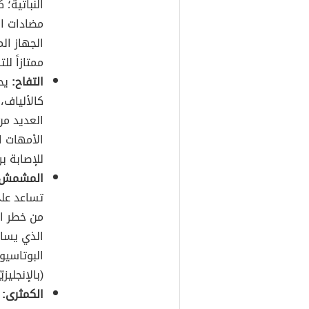
النباتية؛ 
مضادات ا
الجهاز ال
ممتازاً لل
التفاح:
يحت
كالألياف،
العديد من
الأمهات ال
للإصابة ب
المشمش:
تساعد على
الذي يساع
البوتاسيوم
(بالإنجليزيّة: rotene
الكمثرى:
ت