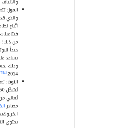
والألياف 
الموز:
تتعر
والذي قد 
اتّباع نظ
فيتامينات
من ذلك؛ كو
يساعد على
وذلك بحسب
[٦]
[٤]
2014.
التوت:
يُعد
تُعاني من
مصادر
الك
الكربوهيد
يحتوي الت