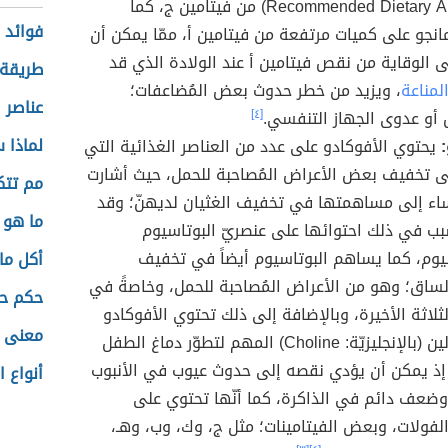
Recommended Dietary Allowance) من فيتامين ج، كما
فوائد 
انجو على كميات مرتفعة من فيتامين أ، ممّا يمكن أن
 الوقاية من نقص فيتامين أ عند الولادة الذي قد
طريقة 
لمناعة
، ويزيد من خطر حدوث بعض المُضاعفات؛
عناصر 
أو عدوى الجهاز التنفسي.
[٤]
لماذا 
:
يحتوي الأفوكادو على عدد من العناصر الغذائية التي
 تخفيف بعض الأعراض المُصاحبة للحمل، حيث أشارت
مم تتك
اء إلى مساهمتها في تخفيف الغثيان لديهنّ؛ وقد
ما هو 
ب في ذلك احتوائها على عنصريّ البوتاسيوم
وم، كما يساهم البوتاسيوم أيضاً في تخفيف
أكل ما
الساق؛ وهو من الأعراض المُصاحبة للحمل، وخاصةً في
حكم ح
ثلاثة الأخيرة، وبالإضافة إلى ذلك تحتوي الأفوكادو
معنى 
على الكولين (بالإنجليزيّة: Choline) المهم لتطوّر دماغ الطفل
إذ يمكن أن يؤدي نقصه إلى حدوث عيوب في الأنبوب
أنواع ا
ضعف دائم في الذاكرة، كما أنّها تحتوي على
الفولات، وبعض الفيتامينات؛ مثل ج، وك، وب، وھـ،