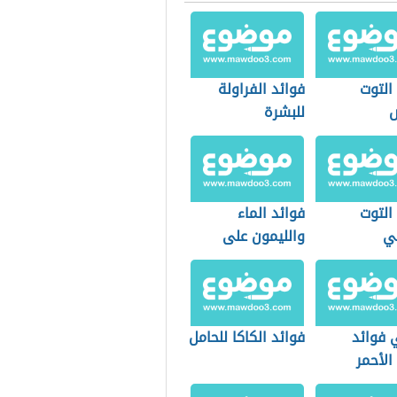
التوت
فوائد الفراولة
ض
للبشرة
التوت
فوائد الماء
ي
والليمون على
الريق
 فوائد
فوائد الكاكا للحامل
الأحمر