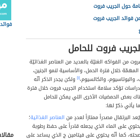
امة حول الجريب فروت
ن فوائد الجريب فروت
فوائد 
لجريب فروت للحامل
فروت من الفواكه الغنيّة بالعديد من العناصر الغذائيّة
 المهمّة خلال فترة الحمل، والأساسية لنمو الجنين،
، والبوتاسيوم، والكالسيوم،
[١]
ولكن يجدر الذكر أنّه
راسات تؤكد سلامة استخدام الجريب فروت خلال فترة
ك بعض الحمضيات الأخرى التي يمكن للحامل
ا يأتي ذكرٌ لها:
ُعد البرتقال مصدراً ممتازاً لعددٍ من
العناصر الغذائية
؛
يحتوي على الماء الذي يجعله قادراً على حفظ رطوبة
مقالا
ته، كما أنّه يحتوي على فيتامين ج الذي يساعد على