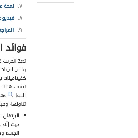
٧
لمحة ع
٨
فيديو ع
٩
المراجع
فوائد ا
يُعدّ الجريب 
والفيتامينات
كفيتامينات ب
ليست هناك د
الحمل،
[٢]
وهنا
تناولها، وفيم
البرتقال:
ي
حيث إنّه 
الجسم وصح