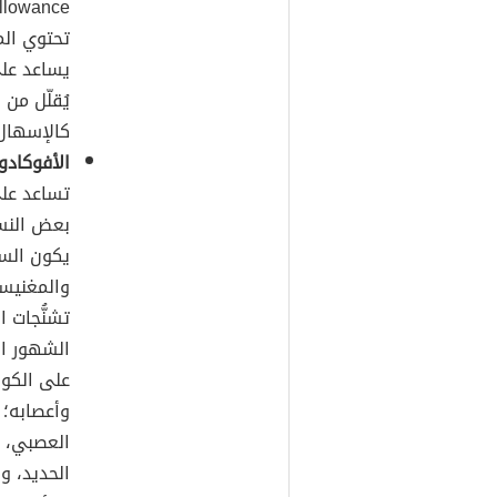
تحتوي الم
يساعد على
يُقلّل من
ا
كالإسهال 
الأفوكادو
تساعد على
بعض النس
يكون السب
والمغنيسي
تشنُّجات 
الشهور ال
وأعصابه؛ 
العصبي، و
الحديد، و