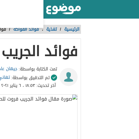
أكبر موقع عربي بالعالم
الرئيسية
/
تغذية
،
فوائد الفواكه
/
فوا
فوائد الجريب
جيهان عا
تمت الكتابة بواسطة:
تهاني
تم التدقيق بواسطة:
آخر تحديث:
١٨:٥٣ ، ٦ يناير ٢٠٢١