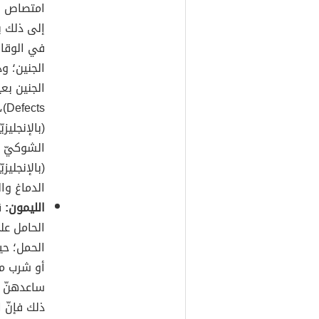
امتصاص
ا
إلى ذلك ي
في الوقا
الجنين؛ و
ts
الشوكيّ ب
الدماغ وا
الليمون:
ق
الحامل عل
الحمل؛ حي
ساعدهنّ ع
ذلك فإنّ 