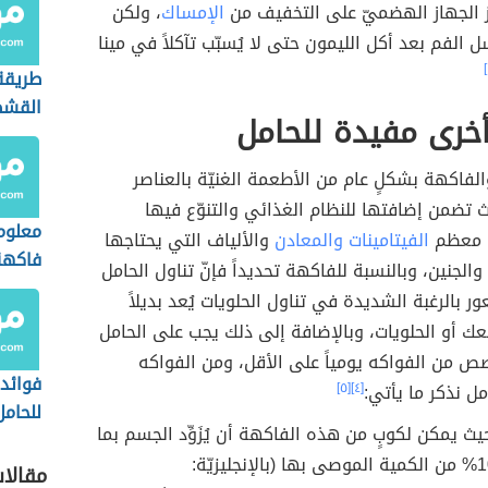
 الجهاز الهضميّ على التخفيف من
الإمساك
، ولكن
ل الفم بعد أكل الليمون حتى لا يُسبّب تآكلاً في مينا
طريقة
القش
خرى مفيدة للحامل
والفاكهة بشكلٍ عام من الأطعمة الغنيّة بالعناصر
ث تضمن إضافتها للنظام الغذائي والتنوّع فيها
معلوم
 معظم
الفيتامينات والمعادن
والألياف التي يحتاجها
فاكهة
الجنين، وبالنسبة للفاكهة تحديداً فإنّ تناول الحامل
ر بالرغبة الشديدة في تناول الحلويات يُعد بديلاً
لكعك أو الحلويات، وبالإضافة إلى ذلك يجب على الحامل
ل 2-4 حصص من الفواكه يومياً على الأقل، ومن الفواكه
فوائد 
مل نذكر ما يأتي:
[٤]
[٥]
للحامل
ث يمكن لكوبٍ من هذه الفاكهة أن يُزَوِّد الجسم بما
المسم
نسبته 100% من الكمية الموصى بها (بالإنجليزيّة:
مقالا