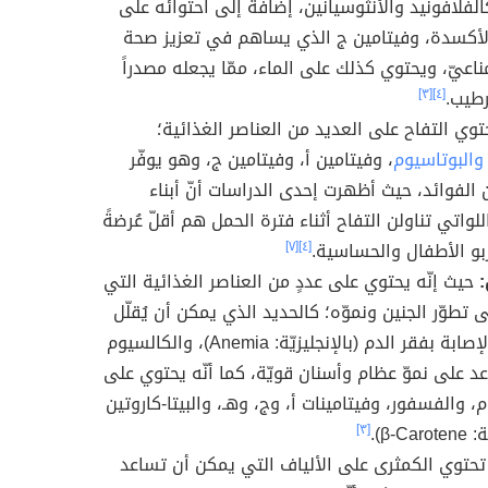
كالفلافونيد والأنثوسيانين، إضافةً إلى احتوائه على
لأكسدة، وفيتامين ج الذي يساهم في تعزيز صحة
مناعيّ، ويحتوي كذلك على الماء، ممّا يجعله مصدراً
ترطيب.
[٤]
[٣]
وي التفاح على العديد من العناصر الغذائية؛
والبوتاسيوم
، وفيتامين أ، وفيتامين ج، وهو يوفّر
 الفوائد، حيث أظهرت إحدى الدراسات أنّ أبناء
لواتي تناولن التفاح أثناء فترة الحمل هم أقلّ عُرضةً
ربو الأطفال والحساسية.
[٤]
[٧]
حيث إنّه يحتوي على عددٍ من العناصر الغذائية التي
 تطوّر الجنين ونموّه؛ كالحديد الذي يمكن أن يُقلّل
من خطر الإصابة بفقر الدم (بالإنجليزيّة: Anemia)، والكالسيوم
د على نموّ عظام وأسنان قويّة، كما أنّه يحتوي على
، والفسفور، وفيتامينات أ، وج، وھـ، والبيتا-كاروتين
β-Ca).
[٣]
حتوي الكمثرى على الألياف التي يمكن أن تساعد