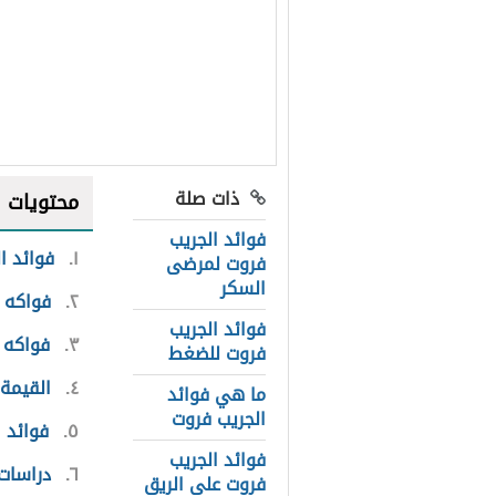
ذات صلة
محتويات
فوائد الجريب
١
فوائد ا
فروت لمرضى
السكر
٢
فواكه 
فوائد الجريب
٣
فواكه ي
فروت للضغط
٤
القيمة 
ما هي فوائد
الجريب فروت
٥
فوائد 
فوائد الجريب
٦
دراسات 
فروت على الريق