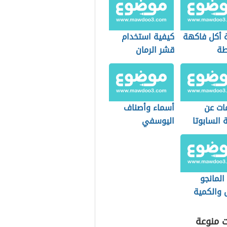
 أكل فاكهة
كيفية استخدام
طة
قشر الرمان
ات عن
أسماء وأصناف
 السابوتا
اليوسفي
المانجو
 والكمية
وح بها
ت منوعة