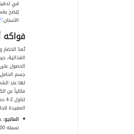
في تحفيز
يُنصَح بغس
الأسنان.
[٤]
فواكه أ
تُعدّ الخضار 
الغذائية، حي
الحصول على
جسم الحامل و
لها عند الشعو
مثالياً عن ا
تناو
المفيدة للحا
المانجو:
حي