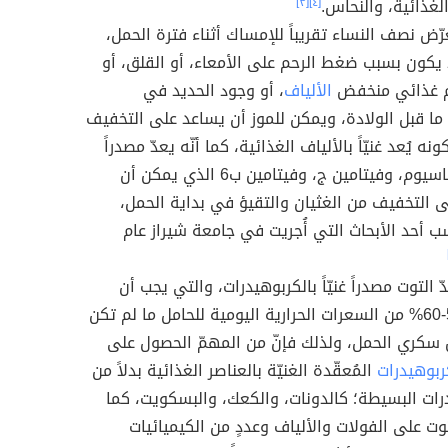
الغذائية، والنحاس.
[٤]
[٣]
ّض نصف النساء تقريباً للإمساك أثناء فترة الحمل،
يكون بسبب ضغط الرحم على الأمعاء، أو القلق، أو
ام غذائي منخفض
الألياف
، أو وجود الحديد في
 ما قبل الولادة، ويمكن للموز أن يساعد على التخفيف
نه يُعد غنيّاً بالألياف الغذائية، كما أنّه يعدّ مصدراً
جيداً للبوتاسيوم، وفيتامين ج، وفيتامين ب6 الذي يمكن أن
 التخفيف من الغثيان والتقيؤ في بداية الحمل،
 أحد الأبحاث التي أُجريت في جامعة شيراز عام
ّ التوت مصدراً غنيّاً بالكربوهيدرات، والتي يجب أن
تُشكّل 50-60% من السعرات الحرارية اليومية للحامل ما لم تكن
 سكري الحمل، ولذلك فإنّ من المهمّ الحصول على
ربوهيدرات
المُعقّدة الغنيّة بالعناصر الغذائية بدلاً من
رات البسيطة؛ كالدونات، والكعك، والبسكويت، كما
وت على الفولات والألياف وعددٍ من الكيميائيات