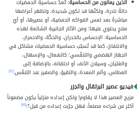
الذين يعانون من الحساسية:
تُعدّ حساسية الحمضيات
حالةً نادرة، ولكنّها قد تكون شديدة، وتظهر أعراضها
مباشرةً بعد لمس الفواكه الحمضية، أو عصيرها، أو أيّ
منتجٍ يحتوي عليها؛ ومن الآثار الجانبية الشائعة لهذه
الحساسية: الإحساس بالخدران، والحكّة، والاحمرار،
والانتفاخ، كما قد تُسبّب حساسية الحمضيات مشاكل في
الجهاز الهضمي والتنفّسي؛ كالسُعال، والإسهال،
والغثيان، وسيلان الأنف أو احتقانه، بالإضافة إلى
العطاس، وألم المعدة، والتقيؤ، والصفير عند التنفّس.
[١٤]
فيديو عصير البرتقال والجزر
مزيج العصير هذا لا يقاوم! ولكن إعداده منزلياً يكون مضموناً
أكثر من شراءه مصنعاً، فهل جرّبت إعداده من قبل؟:
[١٥]