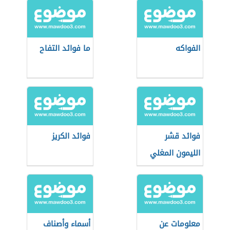
الفواكه
ما فوائد التفاح
فوائد قشر
فوائد الكريز
الليمون المغلي
معلومات عن
أسماء وأصناف