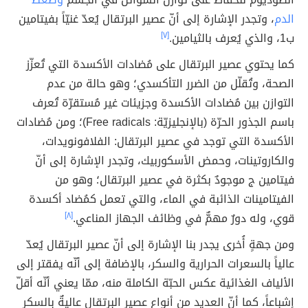
الدم
، وتجدر الإشارة إلى أنّ عصير البرتقال يُعدّ غنيّاً بفيتامين
ب1، والذي يُعرف بالثيامين.
[٧]
كما يحتوي عصير البرتقال على مُضادات الأكسدة التي تُعزّز
الصحة، وتُقلّل من الضرر التأكسدي؛ وهو حالة من عدم
التوازن بين مُضادات الأكسدة وجزيئات غير مُستقرّة تُعرف
باسم الجذور الحرّة (بالإنجليزيّة: Free radicals)؛ ومن مُضادات
الأكسدة التي توجد في عصير البرتقال: الفلافونويدات،
والكاروتينات، وحمض الأسكوربيك، وتجدر الإشارة إلى أنّ
فيتامين ج موجودٌ بكثرة في عصير البرتقال؛ وهو من
الفيتامينات الذائبة في الماء، والتي تعمل كمُضاد أكسدة
قوي، وله دورٌ مهمٌّ في وظائف الجهاز المناعي.
[٨]
ومن جهةٍ أُخرى يجدر بنا الإشارة إلى أنّ عصير البرتقال يُعدّ
عالياً بالسعرات الحرارية والسكر، بالإضافة إلى أنّه يفقتر إلى
الألياف الغذائية عكس الحبّة الكاملة منه، ممّا يعني أنّه أقلّ
إشباعاً، كما أنّ العديد من أنواع عصير البرتقال عاليةٌ بالسكر