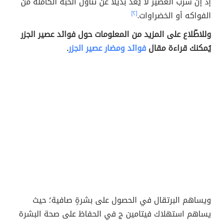
إذ إنّ شُرب العصير لا يُعدّ بديلاً عن تناول الحبة الكاملة من
الفواكه أو الخضراوات.
[٢]
وللاطّلاع على المزيد من المعلومات حول فوائد عصير الجزر
يُمكنك قراءة مقال
فوائد ومضار عصير الجزر
.
ويساهم البرتقال في الحصول على بشرةٍ صافية؛ حيث
يساهم استهلاك فيتامين ج في الحفاظ على صحة البشرة