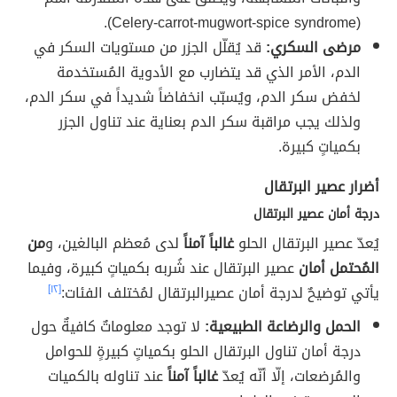
(Celery-carrot-mugwort-spice syndrome).
مرضى السكري:
قد يُقلّل الجزر من مستويات السكر في
الدم، الأمر الذي قد يتضارب مع الأدوية المُستخدمة
لخفض سكر الدم، ويُسبّب انخفاضاً شديداً في سكر الدم،
ولذلك يجب مراقبة سكر الدم بعناية عند تناول الجزر
بكمياتٍ كبيرة.
أضرار عصير البرتقال
درجة أمان عصير البرتقال
يُعدّ عصير البرتقال الحلو
غالباً آمناً
لدى مُعظم البالغين، و
من
المُحتمل أمان
عصير البرتقال عند شُربه بكمياتٍ كبيرة، وفيما
يأتي توضيحٌ لدرجة أمان عصيرالبرتقال لمُختلف الفئات:
[١٢]
الحمل والرضاعة الطبيعية:
لا توجد معلوماتٌ كافيةٌ حول
درجة أمان تناول البرتقال الحلو بكمياتٍ كبيرةٍ للحوامل
والمُرضعات، إلّا أنّه يُعدّ
غالباً آمناً
عند تناوله بالكميات