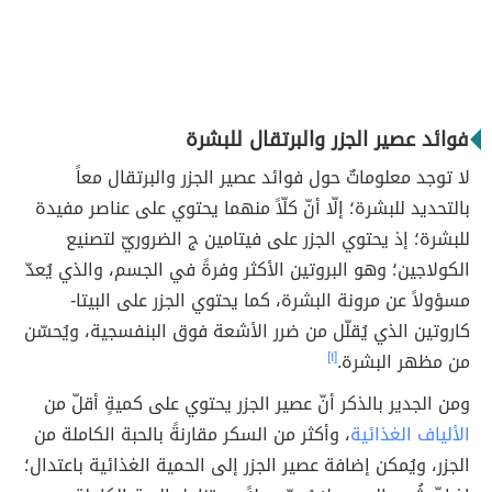
فوائد عصير الجزر والبرتقال للبشرة
لا توجد معلوماتٌ حول فوائد عصير الجزر والبرتقال معاً
بالتحديد للبشرة؛ إلّا أنّ كلّاً منهما يحتوي على عناصر مفيدة
للبشرة؛ إذ يحتوي الجزر على فيتامين ج الضروريّ لتصنيع
الكولاجين؛ وهو البروتين الأكثر وفرةً في الجسم، والذي يُعدّ
مسؤولاً عن مرونة البشرة، كما يحتوي الجزر على البيتا-
كاروتين الذي يُقلّل من ضرر الأشعة فوق البنفسجية، ويُحسّن
من مظهر البشرة.
[١]
ومن الجدير بالذكر أنّ عصير الجزر يحتوي على كميةٍ أقلّ من
الألياف الغذائية
، وأكثر من السكر مقارنةً بالحبة الكاملة من
الجزر، ويُمكن إضافة عصير الجزر إلى الحمية الغذائية باعتدال؛