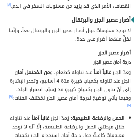
المُضاف، الأمر الذي قد يزيد من مستويات السكر في الدم.
[٨]
أضرار عصير الجزر والبرتقال
لا توجد معلوماتٌ حول أضرار عصير الجزر والبرتقال معاً، وإنّما
لكلٍّ منهما أضرار على حدة.
أضرار عصير الجزر
درجة أمان عصير الجزر
يُعدّ الجزر
غالباً آمناً
عند تناوله كطعام، و
من المُحتمل أمان
الجزر عند تناوله بكمياتٍ كبيرةٍ مدّة 4 أسابيع، وتجدر الإشارة
إلى أنّ تناول الجزر بكمياتٍ كبيرةٍ قد يُسبّب اصفرار الجلد،
وفيما يأتي توضيحٌ لدرجة أمان عصير الجزر لمُختلف الفئات:
[٩]
[١٠]
الحمل والرضاعة الطبيعية:
يُعدّ الجزر
غالباً آمناً
عند تناوله
خلال مرحلتي الحمل والرضاعة الطبيعية، إلّا أنّه لا توجد
معلوماتٌ كافيةٌ حول درجة أمان استخدام الجزر بكمياتٍ