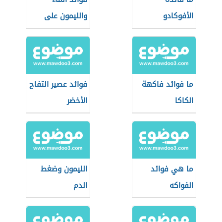
الأفوكادو
والليمون على
الريق
ما فوائد فاكهة
فوائد عصير التفاح
الكاكا
الأخضر
ما هي فوائد
الليمون وضغط
الفواكه
الدم