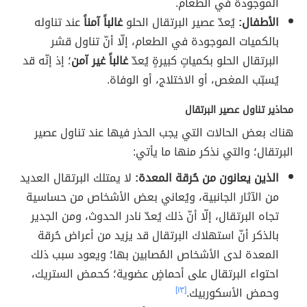
الموجودة في الطعام.
الأطفال:
يُعدّ عصير البرتقال الحلو
غالباً آمناً
عند تناوله
بالكميات الموجودة في الطعام، إلّا أنّ تناول قشر
البرتقال الحلو بكمياتٍ كبيرةٍ يُعدّ
غالباً غير آمن
؛ إذ إنّه قد
يُسبّب المغص، أو الاختلاج، أو الوفاة.
محاذير تناول عصير البرتقال
هناك بعض الحالات التي يجب الحذر فيها عند تناول عصير
البرتقال؛ والتي نذكر منها ما يأتي:
الذين يعانون من حُرقة المعدة:
لا يمتلك البرتقال العديد
من الآثار الجانبية، ويُعاني بعض الأشخاص من حساسية
تجاه البرتقال، إلّا أنّ ذلك يُعدّ نادر الحدوث، ومن الجدير
بالذكر أنّ استهلاك البرتقال قد يزيد من أعراض حُرقة
المعدة لدى الأشخاص المُصابين بها؛ ويعود سبب ذلك
احتواء البرتقال على أحماضٍ عضوية؛ كحمض الستريك،
وحمض الأسكوربيك.
[١٣]