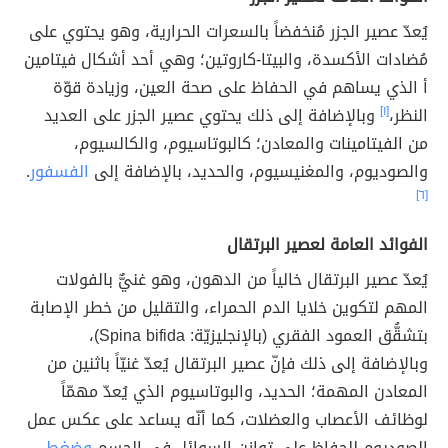
يُعدّ عصير الجزر مُنخفضاً بالسعرات الحرارية، وهو يحتوي على
مُضادات الأكسدة، والبيتا-كاروتين؛ وهي أحد أشكال فيتامين
أ الذي يساهم في الحفاظ على صحة العين، وزيادة قوّة
النظر،
[١]
وبالإضافة إلى ذلك يحتوي عصير الجزر على العديد
من الفيتامينات والمعادن؛ كالبوتاسيوم، والكالسيوم،
والصوديوم، والمغنيسيوم، والحديد، بالإضافة إلى
الفسفور
.
[٦]
الفوائد العامة لعصير البرتقال
يُعدّ عصير البرتقال خالياً من الدهون، وهو غنيٌّ بالفولات
المهم لتكوين خلايا الدم الحمراء، والتقليل من خطر الإصابة
بتشقُّق العمود الفقري (بالإنجليزيّة: Spina bifida)،
وبالإضافة إلى ذلك فإنّ عصير البرتقال يُعدّ غنيّاً باثنين من
المعادن المهمة؛ الحديد، والبوتاسيوم الذي يُعدّ مهمّاً
لوظائف الأعصاب والعضلات، كما أنّه يساعد على عكس عمل
الصوديوم للحفاظ على توازن السوائل في الجسم
وضغط