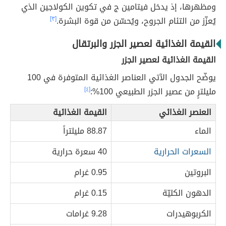
ومظهرها، إذ يدخل فيتامين ج في تكوين الكولاجين الذي
يُعزّز من التئام الجروح، ويُحسّن من قوة البشرة.
[٣]
القيمة الغذائية لعصير الجزر والبرتقال
القيمة الغذائية لعصير الجزر
يوضّح الجدول الآتي العناصر الغذائية المتوفرة في 100
مليلترٍ من عصير الجزر الطبيعي 100%:
[٤]
العنصر الغذائي
القيمة الغذائية
الماء
88.87 مليلتراً
السعرات الحرارية
40 سعرة حرارية
البروتين
0.95 غرام
الدهون الكليّة
0.15 غرام
الكربوهيدرات
9.28 غرامات