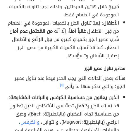
كبيرةٍ خلال هاتين المرحلتين، ولذلك يجب تناوله بالكميات
الموجودة في الطعام فقط.
الأطفال:
يُعدّ تناول الجزر بالكميات الموجودة في الطعام
من قِبَل الأطفال
غالباً آمناً
، إلّا أنّه
من المُحتمل عدم أمان
شُرب عصير الجزر بكمياتٍ كبيرةٍ من قِبَل الرُضّع والأطفال
الصغار، كما قد تُسبّب الكميات الكبيرة من عصير الجزر
إصفرار الأسنان وتسوُّسها.
محاذير تناول عصير الجزر
هناك بعض الحالات التي يجب الحذر فيها عند تناول عصير
الجزر؛ والتي نذكر منها ما يأتي:
[١١]
الذين يعانون من حساسية الكرفس والنباتات المُشابهة:
قد يُسبّب الجزر ردّ فعلٍ تحسُّسي للأشخاص الذين يُعانون
من حساسية تجاه القضبان (بالإنجليزيّة: Birch)، وحبق
الراعي (بالإنجليزيّة: Mugwort)، والتوابل،
والكرفس
،
والنباتات المُشابهة، ويُطلق على هذه المُتلازمة اسم