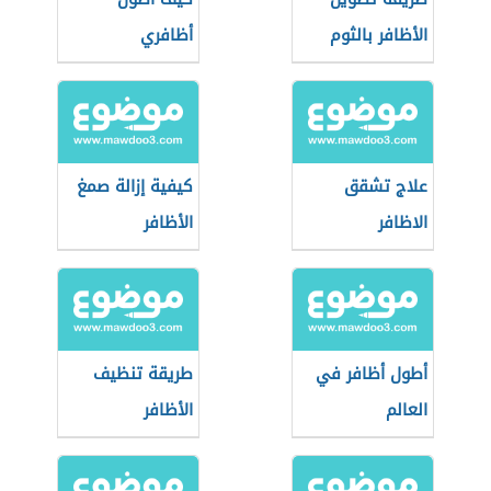
الأظافر بالثوم
أظافري
علاج تشقق
كيفية إزالة صمغ
الاظافر
الأظافر
أطول أظافر في
طريقة تنظيف
العالم
الأظافر