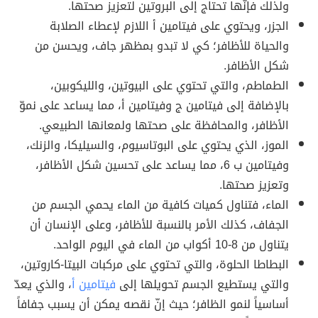
ولذلك فإنّها تحتاج إلى البروتين لتعزيز صحتها.
الجزر، ويحتوي على فيتامين أ اللازم لإعطاء الصلابة
والحياة للأظافر؛ كي لا تبدو بمظهر جاف، ويحسن من
شكل الأظافر.
الطماطم، والتي تحتوي على البيوتين، والليكوبين،
بالإضافة إلى فيتامين ج وفيتامين أ، مما يساعد على نموّ
الأظافر، والمحافظة على صحتها ولمعانها الطبيعي.
الموز، الذي يحتوي على البوتاسيوم، والسيليكا، والزنك،
وفيتامين ب 6، مما يساعد على تحسين شكل الأظافر،
وتعزيز صحتها.
الماء، فتناول كميات كافية من الماء يحمي الجسم من
الجفاف، كذلك الأمر بالنسبة للأظافر، وعلى الإنسان أن
يتناول من 8-10 أكواب من الماء في اليوم الواحد.
البطاطا الحلوة، والتي تحتوي على مركبات البيتا-كاروتين،
والتي يستطيع الجسم تحويلها إلى
فيتامين أ
، والذي يعدّ
أساسياً لنمو الظافر؛ حيث إنّ نقصه يمكن أن يسبب جفافاً