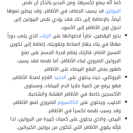
كما أنّه يمنع تكسرها، ومن الجدير بالذكر أن نقص
البيوتين
قد يسبب الجفاف في الأظافر، وقد يبطئ نموها
أيضاً، بالإضافة إلى ذلك فقد يؤدي نقص البيوتين إلى
تحول لون الأظافر إلى الأسود.
بذور اليقطين، نظراً لاحتوائها على
الزنك
، الذي يلعب دوراً
مهمّا في بناء جهاز المناعة وتقويته، إضافة إلى تكوين
النسيج الضام، فالزنك ينظم قدرة الجسم على صنع
البروتين الضروري لبناء الأظافر، أما نقصه فقد يسبب
ظهور بعض البقع البيضاء على الأظافر.
البروكلي، حيث يحتوي على
الحديد
اللازم لصحة الأظافر،
فهو يرفع من كمية خلايا الدم البيضاء، ومستوى
الأكسجين خاصة في الأظافر الهشة والشاحبة.
الحليب، ويحتوي على
الكالسيوم
الضروري لنمو الأظافر،
وقد يسبب نقصه تكسراً في الأظافر.
البيض، والذي يحتوي على كميات كبيرة من البروتين، لذا
فإنّه يقوي الأظافر التي تتكون من بروتين الكيراتين،