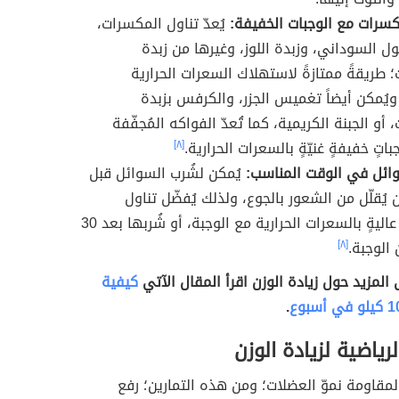
كسرات مع الوجبات الخفيفة:
يُعدّ تناول المكسرات،
ول السوداني، وزبدة اللوز، وغيرها من زبدة
 طريقةً ممتازةً لاستهلاك السعرات الحرارية
ويُمكن أيضاً تغميس الجزر، والكرفس بزبدة
أو الجبنة الكريمية، كما تُعدّ الفواكه المُجفّفة
باتٍ خفيفةٍ غنيّةٍ بالسعرات الحرارية.
[٨]
ائل في الوقت المناسب:
يُمكن لشُرب السوائل قبل
 يُقلّل من الشعور بالجوع، ولذلك يُفضّل تناول
مشروباتٍ عاليةٍ بالسعرات الحرارية مع الوجبة، أو شُربها بعد 30
 الوجبة.
[٨]
ى المزيد حول زيادة الوزن اقرأ المقال الآتي
كيفية
.
لرياضية لزيادة الوزن
 المقاومة نموّ العضلات؛ ومن هذه التمارين؛ رفع