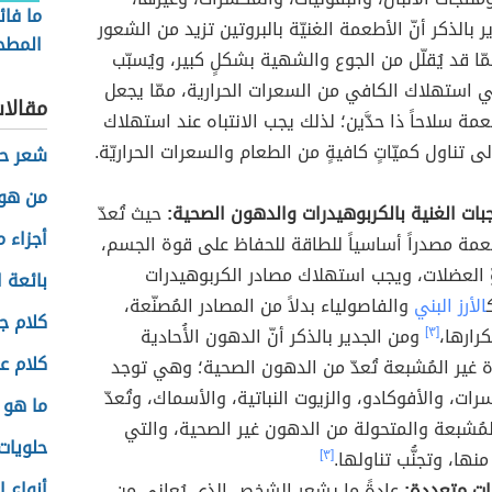
ما فائ
 بالذكر أنّ الأطعمة الغنيّة بالبروتين تزيد من الشعور
المطحو
ّا قد يُقلّل من الجوع والشهية بشكلٍ كبير، ويُسبّب
الوزن
 استهلاك الكافي من السعرات الحرارية، ممّا يجعل
مقالا
مة سلاحاً ذا حدَّين؛ لذلك يجب الانتباه عند استهلاك
لى تناول كميّاتٍ كافيةٍ من الطعام والسعرات الحراريّة.
شعر حز
من هو 
وجبات الغنية بالكربوهيدرات والدهون الصحية:
حيث تُعدّ
أجزاء 
مة مصدراً أساسياً للطاقة للحفاظ على قوة الجسم،
 العضلات، ويجب استهلاك مصادر الكربوهيدرات
بائعة ا
الأرز البني
والفاصولياء بدلاً من المصادر المُصنّعة،
كلام ج
كرارها،
[٣]
ومن الجدير بالذكر أنّ الدهون الأُحادية
كلام عن
ة غير المُشبعة تُعدّ من الدهون الصحية؛ وهي توجد
ات، والأفوكادو، والزيوت النباتية، والأسماك، وتُعدّ
ما هو 
مُشبعة والمتحولة من الدهون غير الصحية، والتي
حلويات
منها، وتجنُّب تناولها.
[٣]
أنواع 
اتٍ متعددة:
عادةً ما يشعر الشخص الذي يُعاني من