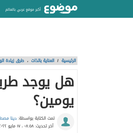
أكبر موقع عربي بالعالم
الرئيسية
/
العناية بالذات
،
طرق زيادة الو
هل يوجد طري
يومين؟
دينا مص
تمت الكتابة بواسطة:
آخر تحديث:
٠٨:٥٨ ، ١٧ مايو ٢٠٢٢