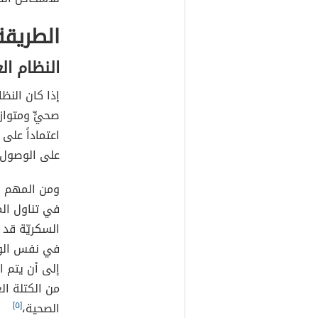
الطريقة
النظام ال
إذا كان النظا
صحيٍّ ومتوازن
اعتماداً على
على الوصول 
ومن المهم زي
في تناول الم
السكريّة قد ي
في نفس الوقت
إلى أن يتم ا
من الكتلة ال
الصحية،
[٥]