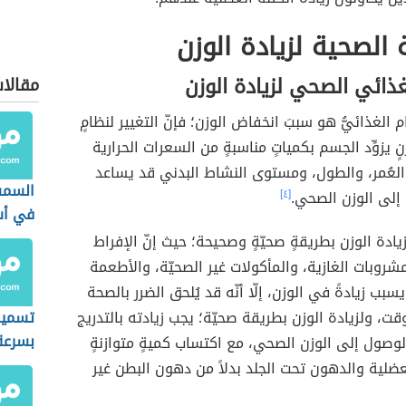
 الصحية لزيادة الوزن
غذائي الصحي لزيادة الوزن
مقالات
م الغذائيُّ هو سببَ انخفاض الوزن؛ فإنّ التغيير لنظامٍ
ٍ يزوِّد الجسم بكمياتٍ مناسبةٍ من السعرات الحرارية
 العُمر، والطول، ومستوى النشاط البدني قد يساعد
السمس
إلى الوزن الصحي.
[٤]
في أس
ادة الوزن بطريقةٍ صحيّةٍ وصحيحة؛ حيث إنّ الإفراط
شروبات الغازية، والمأكولات غير الصحيّة، والأطعمة
سبب زيادةً في الوزن، إلّا أنّه قد يُلحق الضرر بالصحة
، ولزيادة الوزن بطريقة صحيّة؛ يجب زيادته بالتدريج
تسمين
بسرعة
لوصول إلى الوزن الصحي، مع اكتساب كميةٍ متوازنةٍ
عضلية والدهون تحت الجلد بدلاً من دهون البطن غير