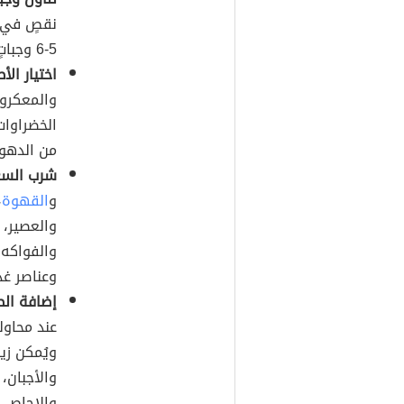
نقصٍ في ا
5-6 وجباتٍ صغيرةٍ خلال اليوم بدلاً من 2-3 وجباتٍ كبيرة.
اختيار الأ
والمعكرون
الخضراوات
من الدهون
شرب السعر
و
القهوة
،
والعصير، 
والفواكه 
وعناصر غذا
إضافة ال
عند محاولة
ويُمكن زي
والأجبان، 
والإجاص، 