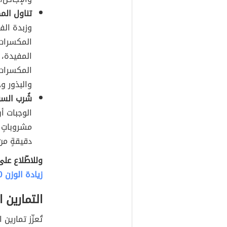
تناول الم
وزبدة الف
المكسرات؛
المفيدة، 
المكسرات، 
والبذور وج
شُرب السو
الوجبات أن
دقيقةٍ من
وللاطّلاع عل
زيادة الوزن 10 كيلو في أسبوع
التمارين ا
تُعزّز تمارين