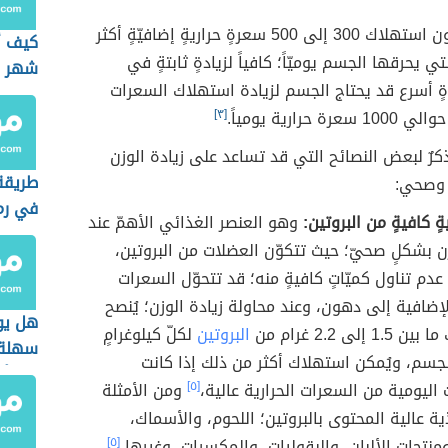
وعادةً ما يكون استهلاك 300 إلى 500 سعرةٍ حراريةٍ إضافيّةٍ أكثر
كيف 
ي يحرقها الجسم يوميّاً؛ كافياً لزيادةٍ ثابتةٍ في
شهر
دةٍ أسرع قد يحتاج الجسم لزيادة استهلاك السعرات
ة حرارية يومياً.
[٣]
كرٌ لبعض النصائح التي قد تساعد على زيادة الوزن
طريقة 
 وصحي:
في رم
ٍ كافيةٍ من البروتين:
وهو العنصر الغذائي الأهمّ عند
زن بشكلٍ صحيّ؛ حيث تتكوّن العضلات من البروتين،
دم تناول كميّاتٍ كافيةٍ منه؛ قد تتحوّل السعرات
الإضافية إلى دهون، وعند محاولة زيادة الوزن؛ يُنصح
هل يو
 إلى 2.2 غرام من
البروتين
لكلّ كيلوغرامٍ
سهلة ل
جسم، ويُمكن استهلاك أكثر من ذلك إذا كانت
في أس
 اليومية من السعرات الحرارية عالية،
[٥]
ومن الأمثلة
ية عالية المحتوى بالبروتين؛ اللحوم، والأسماك،
منتجات الألبان، والبقوليات، والمكسرات، وغيرها،
[٥]