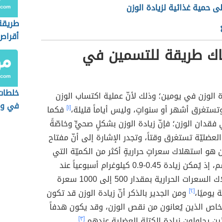
ى حمية غذائية لزيادة الوزن
طريقة
أقراص
لزيادة
ك طريقة للتسمين في
خلطات
دة الوزن في يومين؛ وذلك لأنّ عملية اكتساب الوزن
في وق
 وتستغرق أشهر أو سنواتٍ، وليس أياماً قليلة،
[١]
فكما
فقدان الوزن؛ فإنّ زيادة الوزن بشكلٍ صحيٍّ وخاصّةً
العضليّة تستغرق وقتاً، وتجدر الإشارة إلى أنّ مفتاح
 هو استهلاك سعراتٍ حراريةٍ أكثر من الكميّة التي
يحرقها الجسم، إذ يُمكن زيادة 0.45-0.9 كيلوغرام أسبوعياً عند
زيادة استهلاك السعرات الحرارية بمقدار 500 إلى 1000 سعرة
 يوميًا،
[٢]
ومن الجدير بالذكر أنّ زيادة الوزن قد تكون
خاص الذين يُعانون من نقص الوزن، وقد يكون هدفاً
ن يحاولون زيادة الكتلة العضلية عندهم.
[٣]