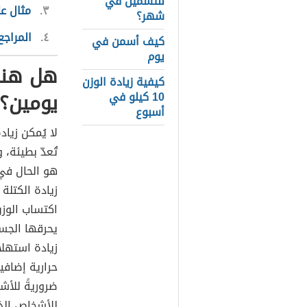
للتسمين في
٣
مثال عل
شهر؟
٤
المراجع
كيف أسمن في
يوم
هل هنا
كيفية زيادة الوزن
يومين؟
10 كيلو في
أسبوع
لا يُمكن زيا
تُعدّ بطيئة،
هو الحال في 
زيادة الكتلة 
اكتساب الوزن
حرارية إضافية
ضروريةً للأش
للأشخاص الذي