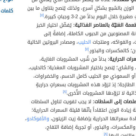
لوزن بالشبع بشكلٍ أسرع، ولذلك يُنصح بتناول ما بين
كلمات 
[٧]
طعمة الغنيّة بالعناصر الغذائية:
يُفضّل اختيار الخبز
ة المصنوعين من الحبوب الكاملة، إضافةً إلى
، والفواكه، ومنتجات
الحليب
، ومصادر البروتين الخالية
؛ كالمكسرات والبذور.
[٧]
ات الحرارية:
بدلاً من شُرب المشروبات الغازية،
 والشاي؛ يُنصح باختيار المشروبات المغذية؛ كالحليب،
أو السموذي مع الحليب كامل الدسم، والخضراوات،
الطازجة؛ إذ تزوّد هذه المشروبات بسعراتٍ حراريةٍ
ئية لا تزوّدها المشروبات الأُخرى.
[٨]
صلصات إلى السلطات:
لا يجب تفويت تناول السلطات
 زيادة الوزن اعتقاداً بأنّها قليلة السعرات الحرارية؛
ادة سعراتها الحرارية بإضافة زيت الزيتون،
والأفوكادو
،
والمكسرات، والبذور، أو تجربة إضافة التفاح،
والتوت إليها.
[٨]