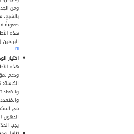
ومن الجدير
بالشبع، مم
صعوبةً في
هذه الأطع
البروتين إ
[٦]
اختيار ال
هذه الأطع
ودعم نموّ
الكاملة؛ ك
والمُعاد ت
والمُتعدد
في المكسر
الدهون ال
يجب الحدّ 
تناول وجب