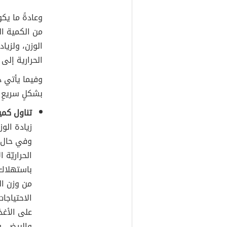
من الكمية الت
الوزن، ولزيا
الحرارية إلى حوالي 1000 سعر
وفيما يأتي ذ
بشكلٍ سريعٍ
تناول كمية
زيادة الو
وفي حال ع
الحراريّة 
باستهلاك ما بين 1.5
من وزن ال
الاحتياجات
على الأغذ
والبيض، و