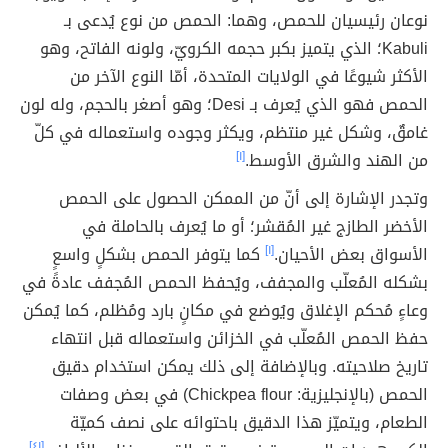
نوعان رئيسيان للحمص، وهما: الحمص من نوع يُدعى بـ
Kabuli؛ الذي يتميز بكبر حجمه الكرويّ، ولونه الفاتح، وهو
الأكثر شيوعًا في الولايات المتحدة، أمّا النوع الآخر من
الحمص فهو الذي يُعرف بـ Desi؛ وهو أصغر بالحجم، وله لون
غامقٌ، وشكل غير منتظم، ويكثر وجوده واستعماله في كلّ
من الهند والشرق الأوسط.
[١]
وتجدر الإشارة إلى أنّ من الممكن الحصول على الحمص
الأخضر الطازج غير المُقشر؛ أو ما يُعرف بالحاملة في
الأسواق بعض الأحيان.
[١]
كما يتوفر الحمص بشكلٍ واسعٍ
بشكله المُعلّب والمجفف، ويُحفظ الحمص المُجفف عادةً في
وعاءٍ مُحكم الإغلاق ويُوضع في مكانٍ بارد ومُظلم، كما يُمكن
حفظ الحمص المُعلّب في الخزائن واستعماله قبل انتهاء
تاريخ صلاحيته. وبالإضافة إلى ذلك يمكن استخدام دقيق
الحمص (بالإنجليزية: Chickpea flour) في بعض وصفات
الطعام، ويتميّز هذا الدقيق باحتوائه على نصف كميّة
[٤١]