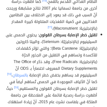
النظام الغذائي المُدعم بالقمح،
[٢٥]
كما أظهرت دراسة
أخرى من جامعة تسمانيا عام 2007 نتائج مشابهة ورجحت
أنّ السبب في ذلك قد يعود إلى الاختلاف بين النظامين
الغذائيين في كمية المُغذيات المتناولة كبيرة المقدار
(بالإنجليزية: Macronutrient)،
[٢٦]
تقليل خطر الإصابة بسرطان القولون:
يحتوي الحمص على
السيلينيوم (بالإنجليزيّة: Selenium)، والبيتا كاروتين
(بالإنجليزيّة: Beta Carotene)؛ والتي تؤثر كمُضادات
للأكسدة وتساهم في التقليل من الجذور الحرّة
(بالإنجليزية: Free Radicals)، وقد ذكر The Office of
Dietary Supplements المعروف اختصاراً بـ ODS أنّ
السيلينيوم قد يساهم بخفض خطر الإصابة
بالسرطان
،
[٢٧]
كما أنّ الألياف الموجودة في الحمص تُساهم أيضاً في
تقليل خطر الإصابة بسرطان القولون والمستقيم،
[٢٨]
حيثُ
أظهرت دراسة رصدية قائمة على الملاحظة من جامعة
الملكة في بلفاست نشرت عام 2015، أنّ زيادة استهلاك