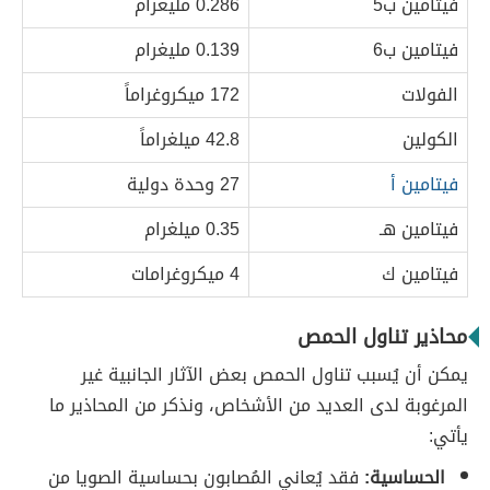
فيتامين ب5
0.286 مليغرام
فيتامين ب6
0.139 مليغرام
الفولات
172 ميكروغراماً
الكولين
42.8 ميلغراماً
فيتامين أ
27 وحدة دولية
فيتامين هـ
0.35 ميلغرام
فيتامين ك
4 ميكروغرامات
محاذير تناول الحمص
يمكن أن يُسبب تناول الحمص بعض الآثار الجانبية غير
المرغوبة لدى العديد من الأشخاص، ونذكر من المحاذير ما
يأتي:
الحساسية:
فقد يُعاني المُصابون بحساسية الصويا من