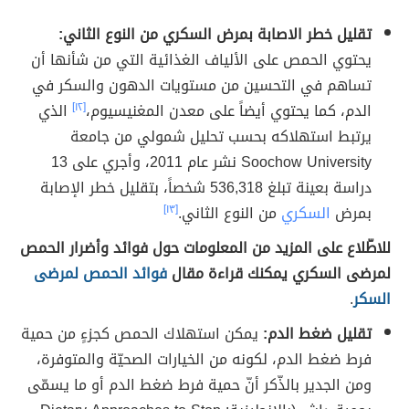
تقليل خطر الاصابة بمرض السكري من النوع الثاني:
يحتوي الحمص على الألياف الغذائية التي من شأنها أن
تساهم في التحسين من مستويات الدهون والسكر في
الدم، كما يحتوي أيضاً على معدن المغنيسيوم،
[١٢]
الذي
يرتبط استهلاكه بحسب تحليل شمولي من جامعة
Soochow University نشر عام 2011، وأجري على 13
دراسة بعينة تبلغ 536,318 شخصاً، بتقليل خطر الإصابة
بمرض
السكري
من النوع الثاني.
[١٣]
للاطّلاع على المزيد من المعلومات حول فوائد وأضرار الحمص
لمرضى السكري يمكنك قراءة مقال
فوائد الحمص لمرضى
السكر
.
تقليل ضغط الدم:
يمكن استهلاك الحمص كجزءٍ من حمية
فرط ضغط الدم، لكونه من الخيارات الصحيّة والمتوفرة،
ومن الجدير بالذّكر أنّ حمية فرط ضغط الدم أو ما يسمّى