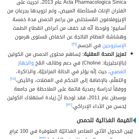
Acta Pharmacologica Sinica عام 2013، أجريت على
الفئران الإناث مُستأصلة المبيض، وتم تزويدها بجرعاتٍ من
الإيزوفلافون المُستخلص من براعم الحمص مدة خمسة
أسابيع؛ ولوحظ أنّه قد خفف من أعراض انقطاع الطمث
وهشاشة العظام الناتجة عن انخفاض مُستوى هرمون
الإستروجين
في الجسم.
[٣١]
تعزيز الصحة العقلية:
يُساهم محتوى الحمص من الكولين
(بالإنجليزية: Choline) في دعم وظائف المُخ
والجهاز
العصبي
، حيث إنّه يؤثر في الحالة المزاجيّة، والذاكرة،
والتعلّم، بالإضافة إلى التحكم في العضلات، والأيض،
[٢٨]
ووفقاً لدراسة رصدية قائمة على الملاحظة من جامعة
بوسطن عام 2011، فقد لوحظ أنّ زيادة استهلاك الكولين
يُحسن من الأداء الإدراكي.
[٣٢]
القيمة الغذائية للحمص
يُبين الجدول الآتي العناصر الغذائيّة المتوفرة في 100 غرامٍ
[٣٣]