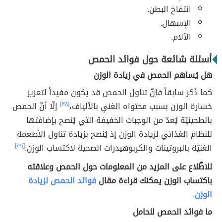
انتفاخ البطن.
الإسهال.
الآلام.
أسئلة شائعة حول فوائد الحمص
هل يُساهم الحمص في زيادة الوزن
كما ذُكر سابقاً فإنّ تناول الحمص قد يكون مفيداً لتعزيز
خسارة الوزن بسبب محتواه الغني بالألياف،
[٣٨]
إلّا أنّ الحمص
بالطحينيّة يُعدّ من الوجبات الخفيفة التي يُنصح بإضافتها
للنظام الغذائي لزيادة الوزن إذ يُنصح بزيادة تناول الأطعمة
الغنيّة بالبروتينات والكربوهيدرات الصحية لاكتساب الوزن.
[٣٩]
للاطّلاع على المزيد من المعلومات حول الحمص وعلاقته
باكتساب الوزن يمكنك قراءة مقال
فوائد الحمص لزيادة
الوزن
.
ما فوائد الحمص للحامل