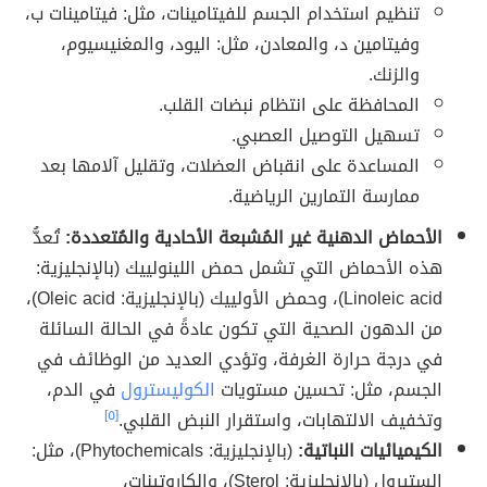
تنظيم استخدام الجسم للفيتامينات، مثل: فيتامينات ب،
وفيتامين د، والمعادن، مثل: اليود، والمغنيسيوم،
والزنك.
المحافظة على انتظام نبضات القلب.
تسهيل التوصيل العصبي.
المساعدة على انقباض العضلات، وتقليل آلامها بعد
ممارسة التمارين الرياضية.
الأحماض الدهنية غير المُشبعة الأحادية والمُتعددة:
تُعدُّ
هذه الأحماض التي تشمل حمض اللينولييك (بالإنجليزية:
Linoleic acid)، وحمض الأولييك (بالإنجليزية: Oleic acid)،
من الدهون الصحية التي تكون عادةً في الحالة السائلة
في درجة حرارة الغرفة، وتؤدي العديد من الوظائف في
الجسم، مثل: تحسين مستويات
الكوليسترول
في الدم،
وتخفيف الالتهابات، واستقرار النبض القلبي.
[٥]
الكيميائيات النباتية:
(بالإنجليزية: Phytochemicals)، مثل:
الستيرول (بالإنجليزية: Sterol)، والكاروتينات،