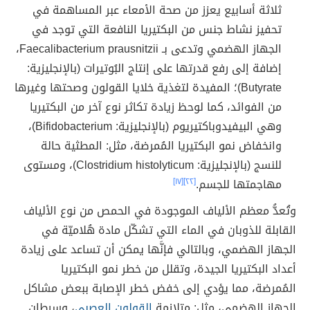
ثلاثة أسابيع يعزز من صحة الأمعاء عبر المساهمة في
تحفيز نشاط جنس من البكتيريا النافعة التي توجد في
الجهاز الهضمي وتدعى بـ Faecalibacterium prausnitzii،
إضافة إلى رفع قدرتها على إنتاج البُوتيرات (بالإنجليزية:
Butyrate)؛ المفيدة لتغذية خلايا القولون وصحتها وغيرها
من الفوائد، كما لوحظ زيادة تكاثر نوع آخر من البكتيريا
وهي البيفيدوباكتيريوم (بالإنجليزية: Bifidobacterium)،
وانخفاض نمو البكتيريا المُمرضة، مثل: المطثية حالة
للنسج (بالإنجليزية: Clostridium histolyticum)، ومستوى
مهاجمتها للجسم.
[٢٢]
[١٧]
وتُعدُّ معظم الألياف الموجودة في الحمص من نوع الألياف
القابلة للذوبان في الماء التي تشكّل مادة هُلاميّة في
الجهاز الهضمي، وبالتالي فإنَّها يمكن أن تساعد على زيادة
أعداد البكتيريا الجيدة، وتقلل من خطر نمو البكتيريا
المُمرضة، مما يؤدي إلى خفض خطر الإصابة ببعض مشاكل
الجهاز الهضمي، مثل: متلازمة
القولون العصبي
، وسرطان