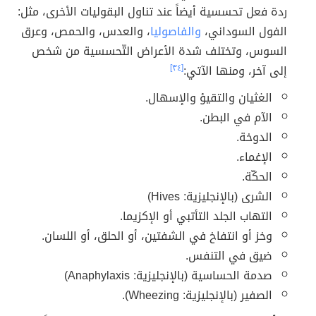
ردة فعل تحسسية أيضاً عند تناول البقوليات الأخرى، مثل:
الفول السوداني،
والفاصوليا
، والعدس، والحمص، وعرق
السوس، وتختلف شدة الأعراض التّحسسية من شخص
إلى آخر، ومنها الآتي:
[٣٤]
الغثيان والتقيؤ والإسهال.
الآم في البطن.
الدوخة.
الإغماء.
الحكّة.
الشرى (بالإنجليزية: Hives)
التهاب الجلد التأتبي أو الإكزيما.
وخز أو انتفاخ في الشفتين، أو الحلق، أو اللسان.
ضيق في التنفس.
صدمة الحساسية (بالإنجليزية: Anaphylaxis)
الصفير (بالإنجليزية: Wheezing).