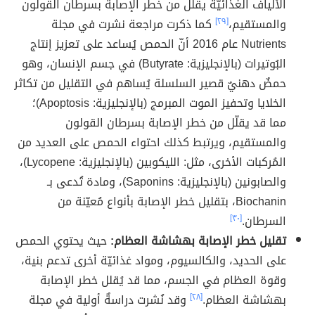
الألياف الغذائيّة يقلل من خطر الإصابة بسرطان القولون
والمستقيم،
[٢٩]
كما ذكرت مراجعة نشرت في مجلة
Nutrients عام 2016 أنّ الحمص يُساعد على تعزيز إنتاج
البُوتيرات (بالإنجليزية: Butyrate) في جسم الإنسان، وهو
حمضٌ دهنيٌ قصير السلسلة يُساهم في التقليل من تكاثر
الخلايا وتحفيز الموت المبرمج (بالإنجليزية: Apoptosis)؛
مما قد يقلّل من خطر الإصابة بسرطان القولون
والمستقيم، ويرتبط كذلك احتواء الحمص على العديد من
المُركبات الأخرى، مثل: الليكوبين (بالإنجليزية: Lycopene)،
والصابونين (بالإنجليزية: Saponins)، ومادة تُدعى بـ
Biochanin، بتقليل خطر الإصابة بأنواع مُعيّنة من
السرطان.
[٣٠]
تقليل خطر الإصابة بهشاشة العظام:
حيث يحتوي الحمص
على الحديد، والكالسيوم، ومواد غذائيّة أخرى تدعم بنية،
وقوة العظام في الجسم، مما قد يُقلل خطر الإصابة
بهشاشة العظام.
[٢٨]
وقد نُشرت دراسةٌ أولية في مجلة