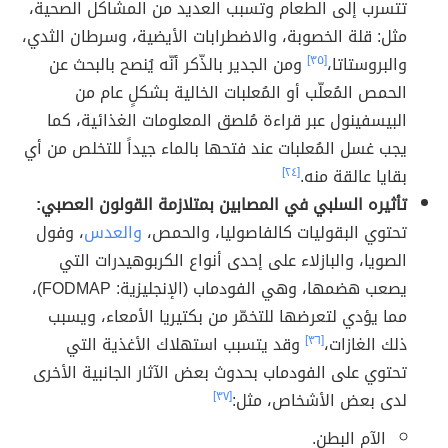
تتسرب إلى الطعام وتسبب العديد من المشاكل الصحية،
مثل: قلة الخصوبة، والاضطرابات الأيضية، وسرطان الثدي،
والبروستاتا،
[٣٥]
ومن الجدير بالذّكر أنّه يُنصح بالبحث عن
الحمص المُعلّب أو المُعلبات الخالية بشكلٍ عام من
البيسفينول عبر قراءة مُلصق المعلومات الغذائية، كما
يجب غسل المُعلبات عند فتحها بالماء جيداً للتخلص من أي
بقايا عالقة منه.
[٢٤]
تأثيره السلبي في المصابين بمتلازمة القولون العصبي:
تحتوي البقوليات كالفاصوليا، والحمص،
والعدس
، وفول
الصويا، والبازلاء على إحدى أنواع الكربوهيدرات التي
يصعب هضمها، وهي الفودماب (الإنجليزية: FODMAP)،
مما يؤدي لتعرضها للتخمّر من بكتيريا الأمعاء، ويسبب
ذلك الغازات،
[٣٦]
وقد يتسبب استهلاك الأغذية التي
تحتوي على الفودماب بحدوث بعض الآثار الجانبية الأخرى
لدى بعض الأشخاص، مثل:
[٣٧]
الآم البطن.