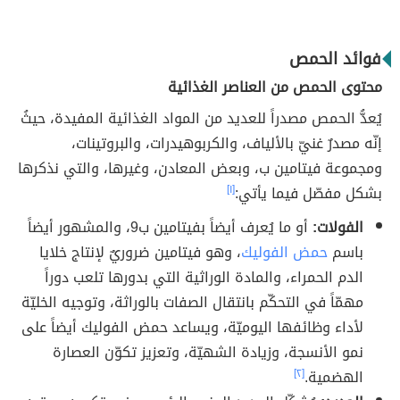
فوائد الحمص
محتوى الحمص من العناصر الغذائية
يُعدُّ الحمص مصدراً للعديد من المواد الغذائية المفيدة، حيثُ
إنّه مصدرٌ غنيّ بالألياف، والكربوهيدرات، والبروتينات،
ومجموعة فيتامين ب، وبعض المعادن، وغيرها، والتي نذكرها
بشكل مفصّل فيما يأتي:
[١]
الفولات:
أو ما يُعرف أيضاً بفيتامين ب9، والمشهور أيضاً
باسم
حمض الفوليك
، وهو فيتامين ضروريٌ لإنتاج خلايا
الدم الحمراء، والمادة الوراثية التي بدورها تلعب دوراً
مهمّاً في التحكّم بانتقال الصفات بالوراثة، وتوجيه الخليّة
لأداء وظائفها اليوميّة، ويساعد حمض الفوليك أيضاً على
نمو الأنسجة، وزيادة الشهيّة، وتعزيز تكوّن العصارة
الهضمية.
[٢]