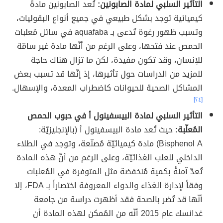
التأثير السلبي لمادة الصابونين:
تُعد الصابونين مادةً
كيميائية توجد بشكل طبيعي في جميع أنواع البقوليات،
وتسبب ظهور رغوة تُدعى بـ aquafaba في سائل مُعلبات
الحمص عند فتحها، وعلى الرغم من أنّها مادة غير سامّة
للإنسان، وقد تكون مفيدة، لكن ما تزال هناك حاجة
للمزيد من الدراسات حول تأثيرها، إذ إنّها قد تسبب بعض
المشاكل الصحية للحيوانات كاضطراب المعدة، والإسهال.
[٢٤]
التأثير السلبي لمادة البيسفينول أ في حبوب الحمص
المُعلّبة:
حيث تُعد مادة البيسفينول أ (بالإنجليزيّة:
Bisphenol A) مادة كيميائيّة مُصنّعة، وتوجد في الطلاء
الداخلي للعلب الغذائيّة، وعلى الرغم من أنّ هذه المادة
تُعدّ آمنةً بكمية مُنخفضة مثل المتوفرة في المُعلبات
وفقاً لإدارة الغذاء والدواء المعروفة اختصاراً بـ FDA، إلا
أنّها قد تُضر بالصحة فقد أظهرت دراسة من جامعة
غدانسك عام 2015 أنّه من المُمكن لهذه المادة أن