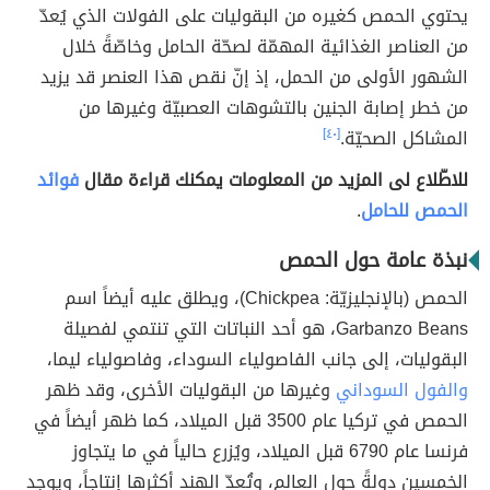
يحتوي الحمص كغيره من البقوليات على الفولات الذي يُعدّ
من العناصر الغذائية المهمّة لصحّة الحامل وخاصّةً خلال
الشهور الأولى من الحمل، إذ إنّ نقص هذا العنصر قد يزيد
من خطر إصابة الجنين بالتشوهات العصبيّة وغيرها من
المشاكل الصحيّة.
[٤٠]
للاطّلاع لى المزيد من المعلومات يمكنك قراءة مقال
فوائد
الحمص للحامل
.
نبذة عامة حول الحمص
الحمص (بالإنجليزيّة: Chickpea)، ويطلق عليه أيضاً اسم
Garbanzo Beans، هو أحد النباتات التي تنتمي لفصيلة
البقوليات، إلى جانب الفاصولياء السوداء، وفاصولياء ليما،
والفول السوداني
وغيرها من البقوليات الأخرى، وقد ظهر
الحمص في تركيا عام 3500 قبل الميلاد، كما ظهر أيضاً في
فرنسا عام 6790 قبل الميلاد، ويُزرع حالياً في ما يتجاوز
الخمسين دولةً حول العالم، وتُعدّ الهند أكثرها إنتاجاً، ويوجد