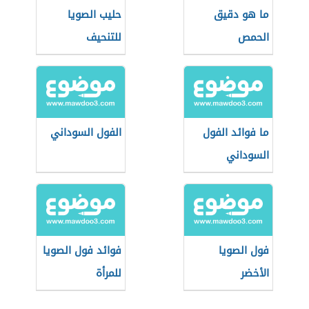
ما هو دقيق
حليب الصويا
الحمص
للتنحيف
ما فوائد الفول
الفول السوداني
السوداني
فول الصويا
فوائد فول الصويا
الأخضر
للمرأة