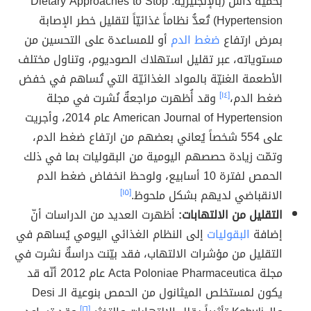
بحمية داش (بالإنجليزية: Dietary Approaches to Stop
Hypertension) تُعدُّ نظاماً غذائيّاً لتقليل خطر الإصابة
بمرض ارتفاع
ضغط الدم
أو للمساعدة على التحسين من
مستوياته، عبر تقليل استهلاك الصوديوم، وتناول مختلف
الأطعمة الغنيّة بالمواد الغذائيّة التي تُساهم في خفض
ضغط الدم،
[١٤]
وقد أُظهرت مراجعةٌ نُشرت في مجلة
American Journal of Hypertension عام 2014، وأجريت
على 554 شخصاً يُعاني بعضهم من ارتفاع ضغط الدم،
وتمّت زيادة حصصهم اليومية من البقوليات بما في ذلك
الحمص لفترة 10 أسابيع، ولوحظ انخفاض ضغط الدم
الانقباضي لديهم بشكل ملحوظ.
[١٥]
التقليل من الالتهابات:
أظهرت العديد من الدراسات أنّ
إضافة
البقوليات
إلى النظام الغذائي اليومي يُساهم في
التقليل من مؤشرات الالتهاب، فقد بيّنت دراسةٌ نشرت في
مجلة Acta Poloniae Pharmaceutica عام 2012 أنّه قد
يكون لمستخلص الميثانول من الحمص بنوعية الـ Desi
[١٦]