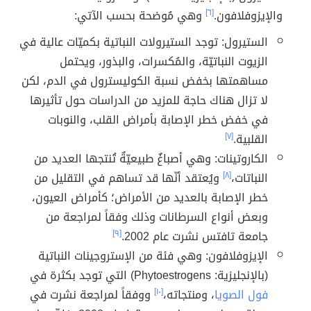
والإيزوفلافون.
[٦]
وهي مُوضحة بحسب الآتي:
الستيرول: توجد الستيرولات النباتية بكميّات عالية في
الزيوت النباتيّة، والمُكسرات، والبذور، ويحتمل
مساهمتها بخفض نسبة الكوليسترول في الدم، لكن
لا تزال هناك حاجة للمزيد من الدراسات حول تأثيرها
في خفض خطر الإصابة بأمراض القلب، والنوبات
القلبية.
[٧]
الكاروتينات: وهي أصباغٌ طبيعيّةٌ تُنتجها العديد من
النباتات،
[٨]
ويُعتقد أنّها قد تساهم في التقليل من
خطر الإصابة بالعديد من الأمراض؛ كأمراض العيون،
وبعض أنواع السرطانات وذلك وفقاً لمراجعة من
جامعة تافتس نشرت عام 2002.
[٩]
الإيزوفلافون: وهي فئة من الإستروجينات النباتية
(بالإنجليزية: Phytoestrogens) التي توجد بكثرة في
فول الصويا
، ومنتجاته،
[١٠]
ووفقاً لمراجعة نشرت في