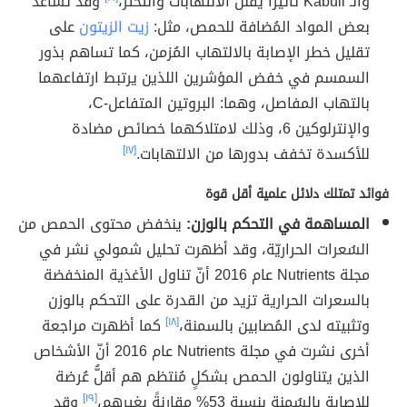
والـ Kabuli تأثيراً يقلل الالتهابات والتخثر،
وقد تساعد
بعض المواد المُضافة للحمص، مثل:
زيت الزيتون
على
تقليل خطر الإصابة بالالتهاب المُزمن، كما تساهم بذور
السمسم في خفض المؤشرين اللذين يرتبط ارتفاعهما
بالتهاب المفاصل، وهما: البروتين المتفاعل-C،
والإنترلوكين 6، وذلك لامتلاكهما خصائص مضادة
للأكسدة تخفف بدورها من الالتهابات.
[١٧]
فوائد تمتلك دلائل علمية أقل قوة
المساهمة في التحكم بالوزن:
ينخفض محتوى الحمص من
السُعرات الحراريّة، وقد أظهرت تحليل شمولي نشر في
مجلة Nutrients عام 2016 أنّ تناول الأغذية المنخفضة
بالسعرات الحرارية تزيد من القدرة على التحكم بالوزن
وتثبيته لدى المُصابين بالسمنة،
[١٨]
كما أظهرت مراجعة
أخرى نشرت في مجلة Nutrients عام 2016 أنّ الأشخاص
الذين يتناولون الحمص بشكلٍ مُنتظم هم أقلُّ عُرضة
للإصابة بالسُمنة بنسبة 53% مقارنةً بغيرهم،
[١٩]
وقد