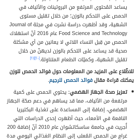
يساعد المُحتوى المرتفع من البروتينات والألياف في
الحمص على التحكم بالوزن؛ من خلال تقليل مستوى
الشهية، وقد أظهرت دراسة نشرت في مجلة Journal of
Food Science and Technology عام 2016 أنّ استهلاك
الحمص من قِبل النساء اللاتي لا يعانين من أي مشكلة
صحية قد يساعد على التحكم بالوزن لديهنّ من خلال
تقليل الشهية، وكميّات الطعام المتناولة.
[٢٠]
[٢١]
للاطّلاع على المزيد من المعلومات حول فوائد الحمص للوزن
يمكنك قراءة مقال
فوائد الحمص للرجيم
.
تعزيز صحة الجهاز الهضمي:
يحتوي الحمص على كمية
مرتفعة من الألياف، مما قد يساهم في دعم صحّة الجهاز
الهضمي، إضافة إلى المساعدة على تغذية البكتيريا
النافعة في الأمعاء، حيث أظهرت إحدى الدراسات التي
أُجريت في جامعة ساسكاتشوان عام 2010 أنّ إضافة 200
غرامٍ من الحمص المُعلب إلى النظام الغذائي اليومي مدة