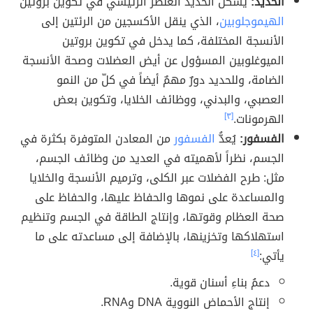
الحديد:
يُشكّل الحديد العنصر الرئيسي في تكوين بروتين
الهيموجلوبين
، الذي ينقل الأكسجين من الرئتين إلى
الأنسجة المختلفة، كما يدخل في تكوين بروتين
الميوغلوبين المسؤول عن أيض العضلات وصحة الأنسجة
الضامة، وللحديد دورٌ مهمٌ أيضاً في كلّ من النمو
العصبي، والبدني، ووظائف الخلايا، وتكوين بعض
الهرمونات.
[٣]
الفسفور:
يُعدُّ
الفسفور
من المعادن المتوفرة بكثرة في
الجسم، نظراً لأهميته في العديد من وظائف الجسم،
مثل: طرح الفضلات عبر الكلى، وترميم الأنسجة والخلايا
والمساعدة على نموها والحفاظ عليها، والحفاظ على
صحة العظام وقوتها، وإنتاج الطاقة في الجسم وتنظيم
استهلاكها وتخزينها، بالإضافة إلى مساعدته على ما
يأتي:
[٤]
دعمُ بناءِ أسنان قوية.
إنتاج الأحماض النووية DNA وRNA.