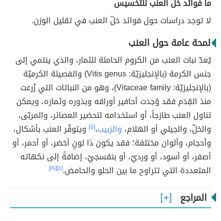
ما فوائد خلّ العنب للتخسيس
لا توجد دراسات حول فوائد خلّ العنب في تقليل الوزن.
لمحة عامة حول العنب
يُعدّ نبات العنب من الكروم الحاملة للثمار، والذي ينتمي إلى
جنس الكرمة (بالإنجليزيّة: Vitis genus) والفصيلة الكرميّة
(بالإنجليزيّة: Vitaceae family)، وهو من النباتات التي زُرعت
منذ القِدَم فقد وُجدت أحافير أوراقه وبذوره وثماره، ويمكن
تناول العنب طازجاً، أو استخدامه لتحضير العصائر، والمربّى،
والخلّ، والجيلي أو الهلام،
والزبيب
،
[٥]
ويتوفّر العنب بأشكال،
وأحجام، وألوان مختلفة؛ فقد يكون ذا لونٍ أخضر، أو أحمر، أو
أصفر، أو أسود، أو ورديّ، أو بنفسجيّ، إضافةً إلى نكهاته
المتعددة التي تتراوح ما بين الحلو والحامض.
[٤]
[١٩]
المراجع