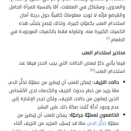
والعدوى، ومشاكل في العضلات، أمّا بالنسبة للمرأة الحامل
والمُرضع فإنّه لا توجد معلوماتٌ كافيةٌ حول درجة أمان
استخدام العنب بكميّاتٍ كبيرة، ولذلك يُنصح بتجنّب هذه
الكميات الكبيرة منه، وتناوله فقط بالكميات الموجودة في
الطعام.
[٩]
محاذير استخدام العنب
فيما يأتي ذكرٌ لبعض الحالات التي يجب الحذر فيها عند
استخدام العنب:
[١٨]
حالات النزيف:
يُمكن للعنب أن يُبطئ من عمليّة تخثُّر الدم،
ممّا يزيد من خطر حدوث النزيف والكدمات لدى الأشخاص
الذين يُعانون من حالات النزيف، ولكن تجدر الإشارة إلى
عدم وجود أدلّة تُثبت صحّة ذلك على البشر.
الخاضعون لعمليّة جراحيّة:
يمكن للعنب أن يُبطئ من
عمليّة
تخثُّر الدم
، ممّا قد يُسبّب المزيد من النزيف أثناء