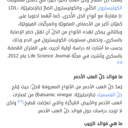
الكوليسترول
الكلّي، والكوليسترول الضارّ (بالإنجليزيّة: LDL-
c) مقارنةً مع أنواع الخل الأُخرى، كما أنّهما احتويا على
كميّاتٍ أكبر من الأحماض العضويّة والمركّبات الفينوليّة،
وبالتالي يمكن لهذه الأنواع من الخلّ أن تقلل خطر الإصابة
بالسكري، وتخفض مستويات الكوليسترول في الدم وذلك
بحسب ما أشارت له دراسة أولية أجريت على الفئران المُصابة
بالسكري ونُشرت في مجلّة Life Science Journal عام 2012.
[٢٨]
ما فوائد خلّ العنب الأحمر
يُعدّ خلّ العنب الأحمر من الأنواع المعروفة للخلّ؛ حيث يُنتَج
خلّ البلسميك
(بالإنجليزيّة: Balsamic vinegar) من عُصارات
العنب الأحمر والأبيض المُركّزة والتي تعرّضت للطبخ،
[٢٩]
ولكن
لا توجد دراسات حول فوائد خلّ العنب الأحمر.
ما هي فوائد الزبيب