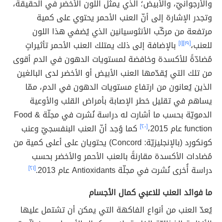
والأرجوانيّ، والأبيض؛ الذي يمثل اللون الأخضر في الحقيقة،
وتجدر الإشارة إلى أنّ العنب الأحمر يحتوي على كمية
مرتفعة من مركّب الأنثوسيانين الذي يُضفي هذا اللون
للعنب،
[١٩]
[١]
بالإضافة إلى ذلك يمتلك العنب الأحمر تأثيراتٍ
مُضادّةً للأكسدة وخافضة لمستويات الدهون في الدم أقوى
من تلك التي يُقدّمها العنب الأبيض أو الأخضر لدى البالغين
الذين يُعانون من ارتفاع مستويات الدهون في الدم، ممّا
يساهم في تقليل خطر الإصابة بأمراض القلب والأوعية
الدمويّة بحسب ما أشارت له دراسة نُشرت في مجلّة Food &
function عام 2015،
[٢٠]
كما وُجد أنّ العنب البنفسجيّ وعنب
كونكورد (بالإنجليزيّة: Concord) يحتويان على أعلى كمية من
مُضادات الأكسدة مقارنةً بالعنب الأحمر والأخضر بحسب
دراسة أُخرى نُشرت في مجلّة Antioxidants عام 2013.
[٢١]
ما فوائد العنب للاعبي كمال الأجسام
يُعدّ العنب من أنواع الفاكهة التي يمكن أن تشتمل عليها