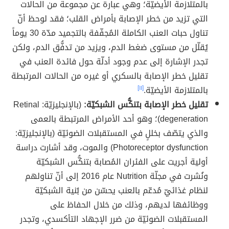
بالمتلازمة الأيضيّة؛ وهي عبارة عن مجموعة من الحالات
التي تزيد من خطر الإصابة بأمراض القلب؛ فقد لوحظ أنّ
تناول حبات العنب الكاملة المُجفّفة بالتجميد مدّة 30 يوماً
يُقلّل من مستوى ضغط الدم، ويزيد من تدفُّق الدم، ولكن
تجدر الإشارة إلى عدم وجود أدلّة حول فائدة العنب في
تقليل خطر الإصابة بالسكري أو غيره من الحالات المرتبطة
بالمتلازمة الأيضيّة.
[١١]
تقليل خطر الإصابة بتنكُّس الشبكيّة:
(بالإنجليزيّة: Retinal
degeneration)؛ وهو أحد الأمراض المرتبطة بالعمى
والذي يتصّف بخللٍ في المستقبلات الضوئيّة (بالإنجليزيّة:
Photoreceptor dysfunction) والموت، وقد أشارت دراسة
أولية أجريت على الفئران المُصابة بتنكُّس الشبكيّة
ونُشرت في مجلّة Nutrition عام 2016 إلى أنّ تناولهم
لنظام غذائيّ مُدعّم بالعنب يحسّن من بُنية الشبكيّة
ووظائفها لديهم، وذلك من خلال الحفاظ على
المستقبلات الضوئيّة من ضرر الإجهاد التأكسدي، وتجدر