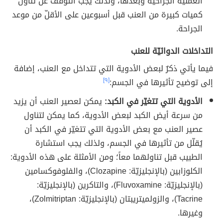
العمليّة الجراحيّة وبعدها، ولذلك يجب التوقف عن تناول
كميات كبيرة من العنب قبل أسبوعين على الأقلّ من موعد
الجراحة.
التداخلات الدوائيّة للعنب
فيما يأتي ذكرٌ لبعض الأدوية التي تتداخل مع العنب، إضافة
إلى توضيح تأثيرها في الجسم:
[٩]
الأدوية التي تتغيّر في الكبد:
يمكن لعصير العنب أن يزيد
من سرعة أيض الكبد لبعض الأدوية، كما يمكن لتناول
عصير العنب مع بعض الأدوية التي تتغيّر في الكبد أن
يُقلّل من تأثيرها في الجسم، ولذلك يجب استشارة
الطبيب قبل تناولهما معاً؛ ومن الأمثلة على هذه الأدوية:
الكلوزابين (بالإنجليزيّة: Clozapine)، والفلوفوكسامين
(بالإنجليزيّة: Fluvoxamine)، والتاكرين (بالإنجليزيّة:
Tacrine)، والزولميتريبتان (بالإنجليزيّة: Zolmitriptan)،
وغيرها.