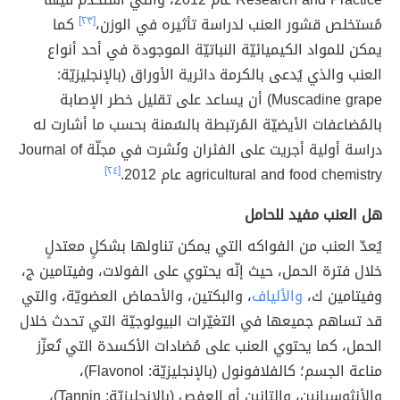
مُستخلص قشور العنب لدراسة تأثيره في الوزن،
[٢٣]
كما
يمكن للمواد الكيميائيّة النباتيّة الموجودة في أحد أنواع
العنب والذي يُدعى بالكرمة دائرية الأوراق (بالإنجليزيّة:
Muscadine grape) أن يساعد على تقليل خطر الإصابة
بالمُضاعفات الأيضيّة المُرتبطة بالسُمنة بحسب ما أشارت له
دراسة أولية أجريت على الفئران ونُشرت في مجلّة Journal of
agricultural and food chemistry عام 2012.
[٢٤]
هل العنب مفيد للحامل
يُعدّ العنب من الفواكه التي يمكن تناولها بشكلٍ معتدلٍ
خلال فترة الحمل، حيث إنّه يحتوي على الفولات، وفيتامين ج،
وفيتامين ك،
والألياف
، والبكتين، والأحماض العضويّة، والتي
قد تساهم جميعها في التغيّرات البيولوجيّة التي تحدث خلال
الحمل، كما يحتوي العنب على مُضادات الأكسدة التي تُعزّز
مناعة الجسم؛ كالفلافونول (بالإنجليزيّة: Flavonol)،
والأنثوسيانين، والتانين أو العفص (بالإنجليزيّة: Tannin)،