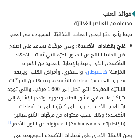
فوائد العنب
محتواه من العناصر الغذائيّة
فيما يأتي ذكرٌ لبعض العناصر الغذائيّة الموجودة في العنب:
غنيٌ بمُضادات الأكسدة:
وهي مركّباتٌ تساعد على إصلاح
ضرر الخلايا الناتج عن الجذور الحرّة التي تُسبّب الإجهاد
التأكسدي الذي يرتبط بالإصابة بالعديد من الأمراض
المُزمنة؛
كالسرطان
، والسكري، وأمراض القلب، ويرتفع
محتوى العنب من مضادات الأكسدة، وغيرها من المركّبات
النباتيّة المفيدة التي تصل إلى 1,600 مركب، والتي توجد
بتراكيز عالية في قشور العنب وبذوره، وتجدر الإشارة إلى
أنّ العنب الأحمر يحتوي على كميّةٍ أعلى من مُضادات
الأكسدة؛ وذلك بسبب محتواه من مركّبات الأنثوسيانين
(بالإنجليزيّة: Anthocyanins) المسؤولة عن اللون الأحمر.
[١]
ومن الأمثلة الأخرى على مُضادات الأكسدة الموجودة في