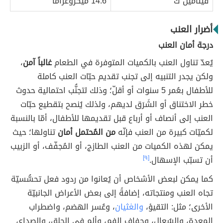
فيتامين ك
14.6 ميكروغراماً
أضرار العنب
درجة أمان العنب
يُعدّ تناول العنب بالكميات المتوفرة في الطعام
غالباً آمن
،
ولكن يجدر التنبيه إلى تجنب تقديم حبّات العنب كاملة
للأطفال بعُمر 5 سنوات أو أقلّ؛ وذلك لتجنُّب احتمالية حدوث
خطر الاختناق أو الشَرَق لديهم، ولذلك يُنصح بتقطيع حبّات
العنب إلى أنصاف أو أرباع قبل تقديمها للأطفال، أمّا بالنسبة
لكميّات كبيرة من العنب فإنّه
من المُحتمل أمان
تناولها؛ حيث
يمكن لهذه الكميات من العنب الطازج، أو المُجفّف، أو الزبيب
أن تسبّب الإسهال.
[٩]
كما يمكن لبعض الأشخاص أن يُعانوا من ردود فعل تحسُّسيّة
تجاه العنب ومنتجاته، إضافةً إلى بعض الأعراض الجانبيّة
الأخرى؛ مثل: التقيؤ،
والغثيان
، وعُسر الهضم، واضطراب
المعدة، والسُعال، وجفاف الفم، وألم في الحلق، والصداع،