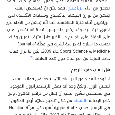
الأنظمة الغذائيّة الخاصة بلاعبي كمال الأجسام، حيث إنّه قد
يُحسّن من أداء
الرياضيين
، فقد تبيّن أنّ مُستخلص العنب
يُحسّن من توازن الإجهاد التأكسدي ومُضادات الأكسدة لدى
الرياضيين أثناء فترة المنافسة، كما أنّه يُحسّن من الأداء لدى
لاعبي كرة اليد؛ وقد يكون ذلك بسبب قدرة مُستخلص العنب
على الحفاظ على الجسم من الضرر خلال فترة التمرين وذلك
بحسب ما أشارت له دراسة نُشرت في مجلّة Journal of
Sports Science & Medicine عام 2009، لكن ما تزال هناك
حاجة للمزيد من الدراسات حول هذه العلاقة.
[٢٢]
هل العنب مفيد للرجيم
لا توجد العديد من الدراسات التي تبحث في فوائد العنب
لتقليل الوزن، ولكنّ وجد أنّه يمكن للريسفيراترول الموجود
في مُستخلص قشور العنب أن يُقلّل من تراكم الدهون، ومن
خطر الإصابة
بالسُمنة
من خلال تنظيم عمليّة أيض الدهون
في الجسم بحسب دراسة مخبرية نُشرت في مجلّة Nutrition
Research and Practice عام 2012، والتي استخدم فيها