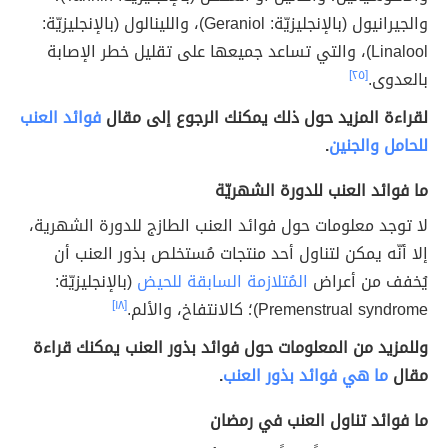
والجيرانيول (بالإنجليزيّة: Geraniol)، واللينالول (بالإنجليزيّة:
Linalool)، والتي تساعد جميعها على تقليل خطر الإصابة
بالعدوى.
[٢٥]
لقراءة المزيد حول ذلك يمكنك الرجوع إلى مقال
فوائد العنب
للحامل والجنين
.
ما فوائد العنب للدورة الشهريّة
لا توجد معلومات حول فوائد العنب الطازج للدورة الشهرية،
إلا أنّه يمكن لتناول أحد منتجات مُستخلص بذور العنب أن
يُخفف من أعراض
المُتلازمة السابقة للحيض
(بالإنجليزيّة:
Premenstrual syndrome)؛ كالانتفاخ، والألم.
[١٨]
وللمزيد من المعلومات حول فوائد بذور العنب يمكنك قراءة
مقال
ما هي فوائد بذور العنب
.
ما فوائد تناول العنب في رمضان