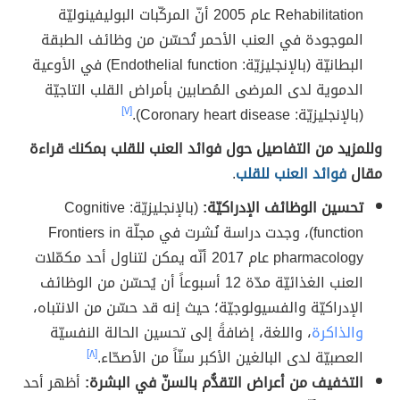
Rehabilitation عام 2005 أنّ المركّبات البوليفينوليّة
الموجودة في العنب الأحمر تُحسّن من وظائف الطبقة
البطانيّة (بالإنجليزيّة: Endothelial function) في الأوعية
الدموية لدى المرضى المُصابين بأمراض القلب التاجيّة
(بالإنجليزيّة: Coronary heart disease).
[٧]
وللمزيد من التفاصيل حول فوائد العنب للقلب بمكنك قراءة
مقال
فوائد العنب للقلب
.
تحسين الوظائف الإدراكيّة:
(بالإنجليزيّة: Cognitive
function)، وجدت دراسة نُشرت في مجلّة Frontiers in
pharmacology عام 2017 أنّه يمكن لتناول أحد مكمّلات
العنب الغذائيّة مدّة 12 أسبوعاً أن يُحسّن من الوظائف
الإدراكيّة والفسيولوجيّة؛ حيث إنه قد حسّن من الانتباه،
والذاكرة
، واللغة، إضافةً إلى تحسين الحالة النفسيّة
العصبيّة لدى البالغين الأكبر سنّاً من الأصحّاء.
[٨]
التخفيف من أعراض التقدُّم بالسنّ في البشرة:
أظهر أحد