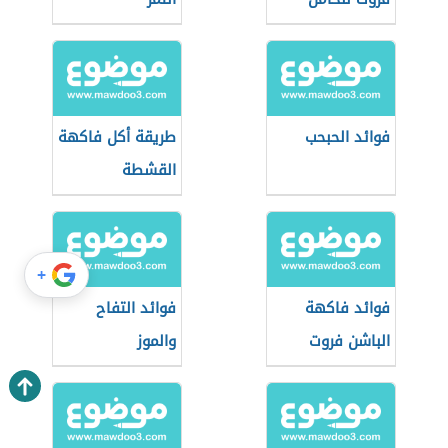
فوائد الحبحب
طريقة أكل فاكهة
القشطة
+
فوائد فاكهة
فوائد التفاح
الباشن فروت
والموز