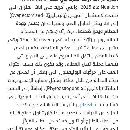
Nutrition عام 2015، والتي أُجريت على إناث الفئران التي
خضعت لاستئصال المبيض (بالإنجليزيّة: Ovariectomized)
إلى أنّه يمكن لتناول العنب ومنتجاته أن
يُحسن جودة
العظام ويعزز صّحتها
، حيث إنّه يُحسّن من استخدام
الكالسيوم، ويُثبّط عملية تُسمّى بـ Bone turnover؛ وهي
تشير إلى عملية تشرب العظم المرتبطة بتكسير إحدى
خلايا العظم لينتقل الكالسيوم منها إلى الدم والتي
تتبعها عملية تبدل العظام، وقد يكون ذلك بسبب احتواء
العنب على مركّبات البوليفينول التي يمكن أن تُحسّن من
صحّة العظام من خلال عملها بشكلٍ مشابهٍ للإستروجينات
النباتيّة (بالإنجليزيّة: Phytoestrogens)، إضافةً إلى التقليل
من الالتهابات التي تُعدّ إحدى عوامل الخطر المؤديّة إلى
خسارة كتلة
العظام
، ولكن ما زالت هناك حاجةٌ لإجراء
المزيد من الدراسات لتحديد ما إذا كان تناول كميّةٍ قليلةٍ
من العنب الطازج أو تناول مُستخلص العنب المُركّز
المسؤول عن التأثير الجيّد في صحّة العظام وعمليّة أيض