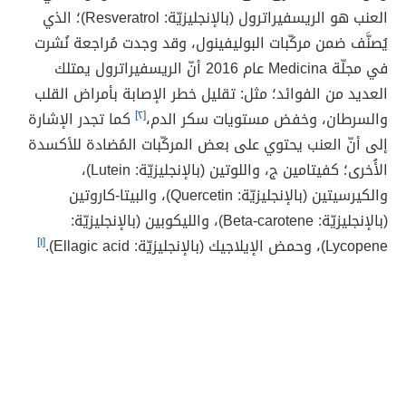
العنب هو الريسفيراترول (بالإنجليزيّة: Resveratrol)؛ الذي
يُصنَّف ضمن مركّبات البوليفينول، وقد وجدت مُراجعة نُشرت
في مجلّة Medicina عام 2016 أنّ الريسفيراترول يمتلك
العديد من الفوائد؛ مثل: تقليل خطر الإصابة بأمراض القلب
والسرطان، وخفض مستويات سكر الدم،
[٢]
كما تجدر الإشارة
إلى أنّ العنب يحتوي على بعض المركّبات المُضادة للأكسدة
الأُخرى؛ كفيتامين ج، واللوتين (بالإنجليزيّة: Lutein)،
والكيرسيتين (بالإنجليزيّة: Quercetin)، والبيتا-كاروتين
(بالإنجليزيّة: Beta-carotene)، والليكوبين (بالإنجليزيّة:
Lycopene)، وحمض الإيلاجيك (بالإنجليزيّة: Ellagic acid).
[١]