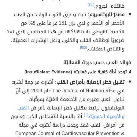
كالتئام الجروح.
[١]
[٤]
مصدرٌ للبوتاسيوم:
حيث يحتوي الكوب الواحد من العنب
الأخضر أو الأحمر والذي يَزن 151 غراماً على 8% من
الكمية المُوصى باستهلاكها من هذا الفيتامين الذي يُعدّ
ضروريّاً لوظائف القلب والكلى، ونقل الإشارات العصبيّة،
وانقباض العضلات.
[٥]
[١]
فوائد العنب حسب درجة الفعاليّة
لا توجد أدلّة كافية على فعاليته (Insufficient Evidence)
تقليل خطر الإصابة بأمراض القلب:
أشارت مراجعة نُشرت
في مجلّة The Journal of Nutrition عام 2009 إلى أنّ
تناول العنب وغيره من الأطعمة الغنيّة بمركّبات
البوليفينول يرتبط بتقليل خطر الإصابة بأمراض
القلب
والأوعية الدمويّة
،
[٦]
أمّا بالنسبة للأشخاص الذين يُعانون
من أمراض القلب فقد وجدت دراسة نُشرت في مجلّة
European Journal of Cardiovascular Prevention &