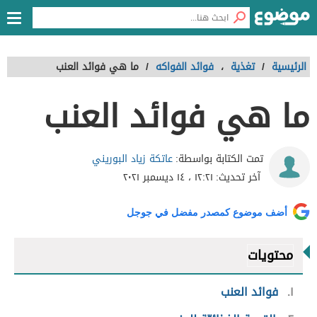
الرئيسية
/
تغذية
،
فوائد الفواكه
/
ما هي فوائد العنب
ما هي فوائد العنب
عاتكة زياد البوريني
تمت الكتابة بواسطة:
آخر تحديث:
١٢:٢١ ، ١٤ ديسمبر ٢٠٢١
أضف موضوع كمصدر مفضل في جوجل
محتويات
١
فوائد العنب