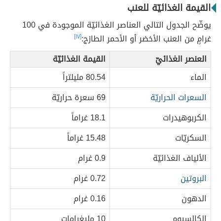
القيمة الغذائيّة للعنب
يوضّح الجدول التالي العناصر الغذائيّة الموجودة في 100
غرامٍ من العنب الأخضر أو الأحمر الطازج:
[١٧]
العنصر الغذائيّ
القيمة الغذائيّة
الماء
80.54 مليلتراً
السعرات الحراريّة
69 سعرة حراريّة
الكربوهيدرات
18.1 غراماً
السكريّات
15.48 غراماً
الألياف الغذائيّة
0.9 غرام
البروتين
0.72 غرام
الدهون
0.16 غرام
الكالسيوم
10 مليغرامات