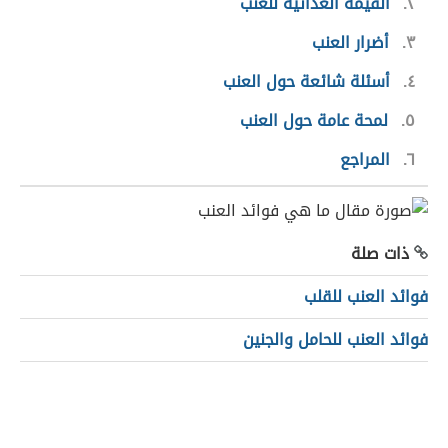
٢
القيمة الغذائيّة للعنب
٣
أضرار العنب
٤
أسئلة شائعة حول العنب
٥
لمحة عامة حول العنب
٦
المراجع
ذات صلة
فوائد العنب للقلب
فوائد العنب للحامل والجنين