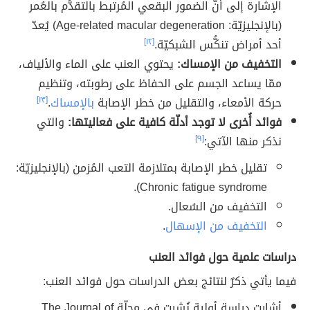
الإشارة إلى أنّ الضمور البقعي المُرتبط بالتقدُّم بالعُمر
(بالإنجليزيّة: Age-related macular degeneration) يُعدّ
أحد أمراض تنكُّس الشبكيّة.
[١٢]
التخفيف من الإمساك:
يحتوي العنب على الماء والألياف،
ممّا يساعد الجسم على الحفاظ على رطوبته، وتنظيم
حركة الأمعاء، والتقليل من خطر الإصابة
بالإمساك
.
[١٣]
فوائد أُخرى لا توجد أدلّة كافية على فعاليتها:
والتي
نذكر منها الآتي:
[٩]
تقليل خطر الإصابة بمتلازمة التعب المُزمن (بالإنجليزيّة:
Chronic fatigue syndrome).
التخفيف من السُعال.
التخفيف من الإسهال
.
دراسات علمية حول فوائد العنب
فيما يأتي ذكرٌ لنتائج بعض الدراسات حول فوائد العنب:
أشارت دراسة أولية نُشرت في مجلّة The Journal of