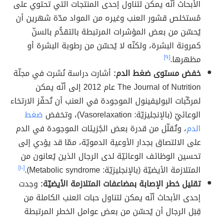
الأبحاث أنّه يمكن لتناول إحدى المنتجات التي تحتوي على
مُستخلص قشور العنب وغيره من المواد مدّة شهرين أن
يُحسّن من بعض المؤشرات المرتبطة بالتقدُّم بالسنّ
كمرونة البشرة، ولكنّه لا يُحسّن من رطوبة البشرة أو
مظهرها.
[٩]
خفض مستوى ضغط الدم:
أشارت دراسة نُشرت في مجلّة
The Journal of Nutrition عام 2012 إلى أنّه يمكن
لمركّبات البوليفينول الموجودة في العنب أن تُحفّز الارتخاء
الوعائيّ (بالإنجليزيّة: Vasorelaxation)، وتخفض
ضغط
الدم
، وتُقلّل من قدرة بعض الجُزيئات الموجودة في الدم
على الالتصاق بجدار الأوعية الدمويّة، ممّا قد يؤدي إلى
تحسين الوظائف الوعائيّة لدى الرجال الذين يُعانون من
المتلازمة الأيضيّة (بالإنجليزيّة: Metabolic syndrome).
[١٠]
تقليل خطر الإصابة بمضاعفات المتلازمة الأيضيّة:
وجدت
إحدى الأبحاث أنّه يمكن لتناول حبات العنب الكاملة من
قِبَل الرجال أن يُحسّن من بعض عوامل الخطر المرتبطة