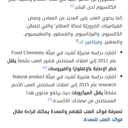
الكالسيوم لدى البشر.
[١٤]
كما يحتوي العنب على العديد من المعادن وبعض
الفيتامينات الضروريّة لصحّة العظام؛ والتي تتضمّن:
الكالسيوم، والبوتاسيوم، والفسفور، والمغنيسيوم،
والمنغنيز،
وفيتامين ك
.
[١]
أشارت دراسة مخبريّة نُشرت في مجلّة Food Chemistry
عام 2011 إلى امتلاك مُستخلص قشور العنب نشاطاً
يقلل
خطر الإصابة بالإنفلونزا والفيروسات
.
[١٥]
أشارت دراسة مِخبرية نُشرت في مجلّة Natural product
research عام 2015 إلى امتلاك مُستخلص العنب الأحمر
نشاطاً
يقلل الميكروبات
حيث يرتفع محتوى هذا
المستخلص من مضادات الأكسدة.
[١٦]
لمعرفة فوائد العنب للهضم والمعدة يمكنك قراءة مقال
فوائد العنب للمعدة
.