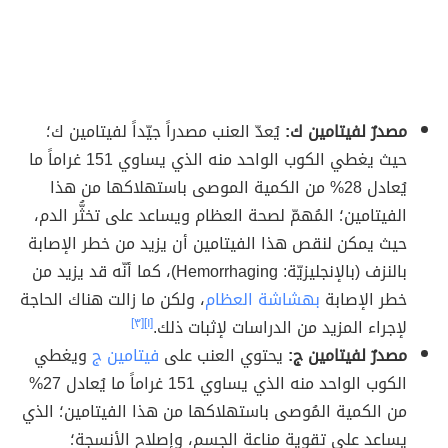
مصدرٌ لفيتامين ك:
يُعدّ العنب مصدراً جيّداً لفيتامين ك؛
حيث يغطي الكوب الواحد منه الذي يساوي 151 غراماً ما
يُعادل 28% من الكمية الموصى باستهلاكها من هذا
الفيتامين؛ المُهمّ لصحة العظام ويساعد على تخثُّر الدم،
حيث يمكن لنقص هذا الفيتامين أن يزيد من خطر الإصابة
بالنزف (بالإنجليزيّة: Hemorrhaging)، كما أنّه قد يزيد من
خطر الإصابة
بهشاشة العظام
، ولكن ما زالت هناك الحاجة
لإجراء المزيد من الدراسات لإثبات ذلك.
[١]
[٣]
مصدرٌ لفيتامين ج:
يحتوي العنب على
فيتامين ج
ويغطي
الكوب الواحد منه الذي يساوي 151 غراماً ما يُعادل 27%
من الكمية المُوصى باستهلاكها من هذا الفيتامين؛ الذي
يساعد على تقوية مناعة الجسم، وإصلاح الأنسجة؛