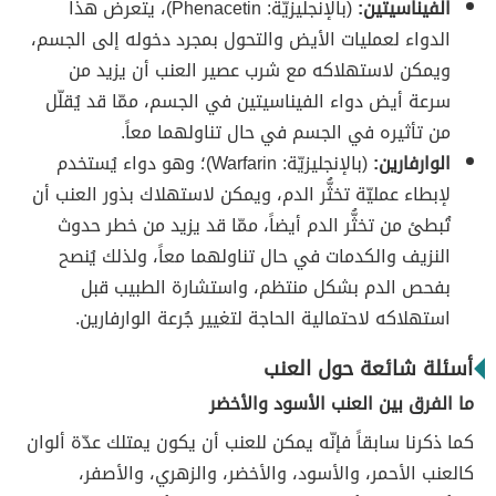
الفيناسيتين:
(بالإنجليزيّة: Phenacetin)، يتعرض هذا
الدواء لعمليات الأيض والتحول بمجرد دخوله إلى الجسم،
ويمكن لاستهلاكه مع شرب عصير العنب أن يزيد من
سرعة أيض دواء الفيناسيتين في الجسم، ممّا قد يُقلّل
من تأثيره في الجسم في حال تناولهما معاً.
الوارفارين:
(بالإنجليزيّة: Warfarin)؛ وهو دواء يُستخدم
لإبطاء عمليّة تخثُّر الدم، ويمكن لاستهلاك بذور العنب أن
تُبطئ من تخثُّر الدم أيضاً، ممّا قد يزيد من خطر حدوث
النزيف والكدمات في حال تناولهما معاً، ولذلك يُنصح
بفحص الدم بشكل منتظم، واستشارة الطبيب قبل
استهلاكه لاحتمالية الحاجة لتغيير جُرعة الوارفارين.
أسئلة شائعة حول العنب
ما الفرق بين العنب الأسود والأخضر
كما ذكرنا سابقاً فإنّه يمكن للعنب أن يكون يمتلك عدّة ألوان
كالعنب الأحمر، والأسود، والأخضر، والزهري، والأصفر،