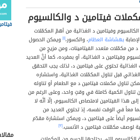
كملات فيتامين د والكالسيوم
فيتامين E 
 الكالسيوم وفيتامين د الغذائية من أهمّ المكمّلات
لإصابة
بهشاشة العظام
، والكسور،
[١]
ويمكن الحصول
د من مكمّلات متعدد الفيتامينات، ومن مزيجٍ من
سيوم وفيتامين د الغذائية، أو بمفرده، كما أنَّ العديد
الغذائية تحتوي على فيتامين د، لذلك يجب التحقق
غذائي قبل تناول المكمّلات الغذائية، واستشاره
كن تناول مكملات فيتامين د مع الطعام أو تناوله
 تناول الكمية كاملة في وقتٍ واحد، وعلى الرغم من
ى هذا الفيتامين لامتصاص الكالسيوم، إلّا أنَّه لا
ما معاً في الوقت نفسه، إذ تحتوي العديد من
سيوم أيضاً على فيتامين د، ويمكن استشارة مقدّم
ية لوصف مكمّلات فيتامين د الأنسب.
[٣]
مقالا
 الكالسيوم التي يحتاجها الجسم من المكملات