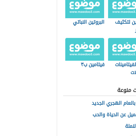
ين لتكثيف
البروتين النباتي
فيتامينات
فيتامين ب٣
ات
ت منوعة
بالعام الهجري الجديد
ميل عن الحياة والحب
نملة