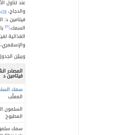
عند تناول ا
والدجاج،
وزب
فيتامين د: ال
السمك،
[١٢]
بال
الغذائية لفي
والإسقمري، 
ويبيّن الجدو
المصادر ال
فيتامين د
سمك السلم
المعلّب
السلمون ال
المطبوخ
سمك سلمو