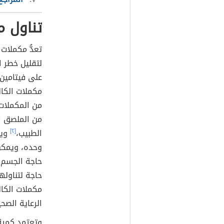
تناول م
تعدُّ مكملات
لتقليل خطر ا
على فيتامين 
مكملات الكال
من المكملات 
من الملصق ال
الطبيب،
[٢]
ويم
وحده، ويمكن
حاجة الجسم إل
حاجة لتناوله
مكملات الكال
الرعاية الصح
وتعتمد كمية