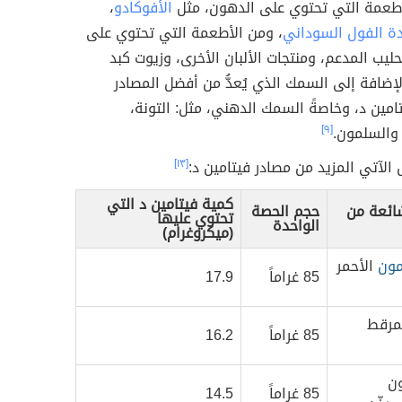
لأطعمة التي تحتوي على الدهون، مثل
الأفوكادو
،
دة الفول السوداني
، ومن الأطعمة التي تحتوي على
حليب المدعم، ومنتجات الألبان الأخرى، وزيوت كبد
إضافة إلى السمك الذي يُعدُّ من أفضل المصادر
تامين د، وخاصةً السمك الدهني، مثل: التونة،
والسلمون.
[٩]
ل الآتي المزيد من مصادر فيتامين د:
[١٣]
كمية فيتامين د التي
شائعة من
حجم الحصة
تحتوي عليها
الواحدة
(ميكروغرام)
ون
الأحمر
85 غراماً
17.9
مرقط
85 غراماً
16.2
ن
85 غراماً
14.5