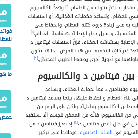
 مقدار ما يتمّ تناوله من الطعام،
[٣]
ويُعدُّ الكالسيوم
سي للعظام، وتساعد مكملاته الغذائية، أو استهلاك
ية به على زيادة ذروة كتلة العظام، والحفاظ على
فوائد 
 المكتسبة، وتقليل خطر الإصابة بهشاشة العظام،
[١]
للعظا
 الإصابة بهشاشة العظام، فإنَّ استهلاك فيتامين د
ُعدّ غير كافٍ للتخفيف من هذا المرض، لذا قد تكون
اولهما مع أدوية أخرى يصفها الطبيب المختصّ.
[٢]
 بين فيتامين د والكالسيوم
ما هو 
وم وفيتامين د معاً لحماية العظام، ويساعد
ى بناء العظام والحفاظ عليها، بينما يساعد فيتامين د
متصاص الكالسيوم بفاعلية، ولكن على الرغم من
ي من الكالسيوم، فإنَّه من الممكن للجسم ألّا يستفيد
حمض ا
دن في حال نقص فيتامين د،
[٤]
إذ يعزز فيتامين د من
السيوم في
القناة الهضمية
، ويحافظ على تركيز