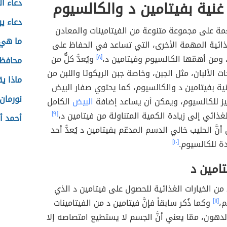
دعاء ا
نية بفيتامين د والكالسيوم
دعاء ي
مة على مجموعة متنوعة من الفيتامينات والمعادن
ما هي 
ذائية المهمة الأخرى، التي تساعد في الحفاظ على
ومن أهمّها الكالسيوم وفيتامين د،
[٨]
ويُعدُّ كلٌّ من
محافظة
ت الألبان، مثل الجبن، وخاصة جبن الريكوتا واللبن من
ماذا ي
ية بفيتامين د والكالسيوم، كما يحتوي صفار البيض
نورمان
يز للكالسيوم، ويمكن أن يساعد إضافة
البيض
الكامل
غذائي إلى زيادة الكمية المتناولة من فيتامين د،
[٩]
أحمد أ
أنَّ الحليب خالي الدسم المدعّم بفيتامين د يُعدُّ أحد
دة للكالسيوم.
[١٠]
امين د
 من الخيارات الغذائية للحصول على فيتامين د الذي
م،
[١١]
وكما ذُكر سابقاً فإنَّ فيتامين د من الفيتامينات
لدهون، ممّا يعني أنَّ الجسم لا يستطيع امتصاصه إلا