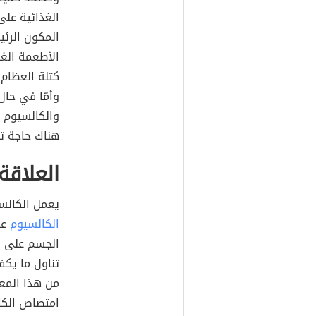
الغذائية على
المكون الرئي
الأطعمة الغن
كتلة العظام
وأمّا في حال
والكالسيوم ي
هناك حاجة تن
العلاقة
يعمل الكالسي
الكالسيوم
عل
الجسم على ا
تناول ما يكف
من هذا المع
امتصاص الك