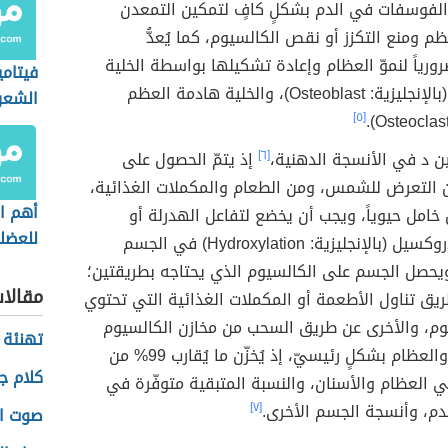
الفوسفات في الدم بشكلٍ كافٍ لتمكين التمعدن
م ومنع التكزز أو نقص الكالسيوم، كما يُعدُّ
ورياً لنموّ العظام وإعادة تشكيلها بواسطة الخلية
فيتام
بانية العظم (بالإنجليزية: Osteoblast)، والخلية هادمة العظم
الشعر
[٥]
مين د في الأنسجة الدهنية،
[٦]
إذ يتمّ الحصول على
ن التعرض للشمس، ومن الطعام والمكملات الغذائية،
أهم ال
خامل حيوياً، ويجب أن يخضع لتفاعل الهدرلة أو
للعضل
إضافة الهيدروكسيل (بالإنجليزية: Hydroxylation) في الجسم
حصل الجسم على الكالسيوم الذي يحتاجه بطريقتين؛
مقالا
يق تناول الأطعمة أو المكملات الغذائية التي تحتوي
وم، والأخرى عن طريق السحب من مخازن الكالسيوم
تهنئة 
في الجسم، والعظام بشكلٍ رئيسيّ، إذ يُخزّن ما يُقارب 99% من
كلام ج
 العظام والأسنان، والنسبة المتبقية متوفّرة في
دم، وأنسجة الجسم الأخرى.
[٧]
صوت ال