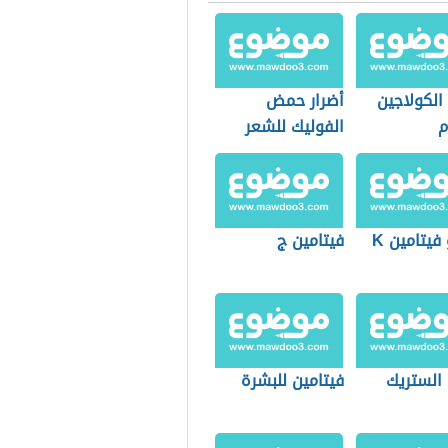
الكولاجين
أضرار حمض
م
الفوليك للشعر
فيتامين K
فيتامين ج
لستريك
فيتامين للبشرة