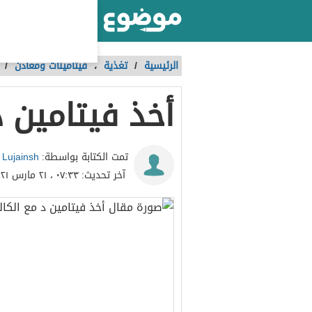
أكبر موقع عربي بالعالم
الرئيسية
/
تغذية
،
فيتامينات ومعادن
/
أخذ فيتامين 
Lujainsh
تمت الكتابة بواسطة:
آخر تحديث:
٠٧:٣٣ ، ٢١ مارس ٢٠٢١