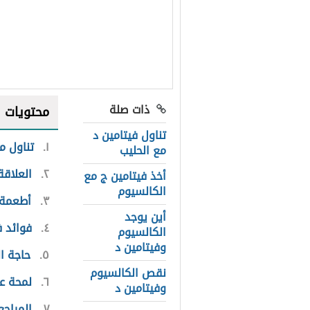
ذات صلة
محتويات
تناول فيتامين د
١
تناول م
مع الحليب
٢
العلاقة
أخذ فيتامين ج مع
الكالسيوم
٣
أطعمة 
أين يوجد
٤
فوائد ف
الكالسيوم
وفيتامين د
٥
حاجة ا
نقص الكالسيوم
٦
لمحة ع
وفيتامين د
٧
المراجع