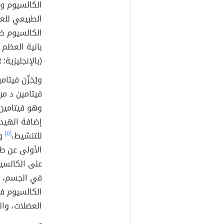
الكالسيوم و
الطبيعي للعظ
الكالسيوم ضر
(بالإنجليزية: Osteoclast)‏.
ويُخزّن فيتا
فيتامين د م
وهو فيتامين 
للتنشيط،
[٥]
وي
الأولى عن طر
على الكالسي
الكالسيوم في
العضلات، وال