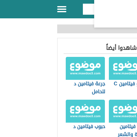
 شاهدوا أيضاً
فيتامين C
جرعة فيتامين د
للحامل
فيتامين
حبوب فيتامين د
ة والشعر