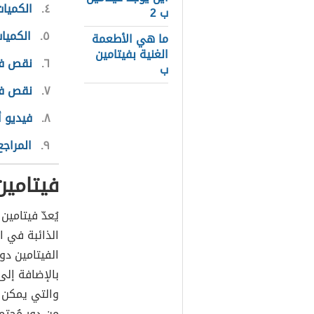
٤
الكميات
ب 2
٥
الكميا
ما هي الأطعمة
الغنية بفيتامين
٦
نقص في
ب
٧
نقص في
٨
فيديو أ
٩
المراجع
فيتامين
يُعدّ فيتامين
الذائبة في ال
الفيتامين دور
بالإضافة إل
والتي يمكن أ
من دورٍ مُحت