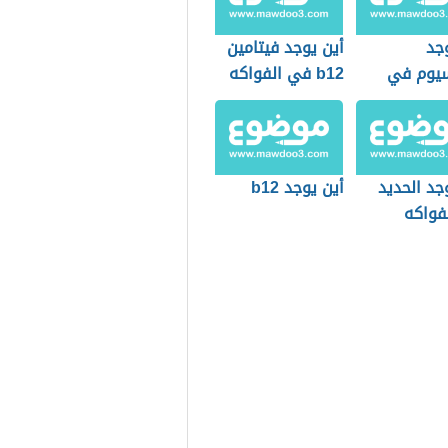
جد
أين يوجد فيتامين
سيوم في
b12 في الفواكه
م
جد الحديد
أين يوجد b12
فواكه