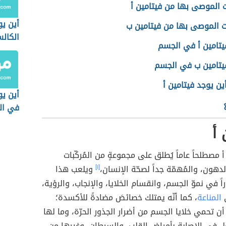
 الموصى بها من فيتامين أ
أين يو
ت الموصى بها من فيتامين ب
الكال
تامين أ في الجسم
الطعا
تامين ب في الجسم
ين يوجد فيتامين أ
أين يو
في ال
 أ
 أ مصطلحاً عاماً يُطلق على مجموعةٍ من المُركّبات
دهون، والمُهمّة جداً لصحّة الإنسان،
[١]
ويلعب هذا
اً في نموّ الجسم، وانقسام الخلايا، والإنجاب، والرؤية،
ى
المناعة
، كما أنّه يمتلك خصائصَ مضادةً للأكسدة؛
ن تحمي خلايا الجسم من أضرار الجذور الحرّة، وما لها
ملٍ في الإصابة بأمراض القلب، والسرطان، وغيرها من