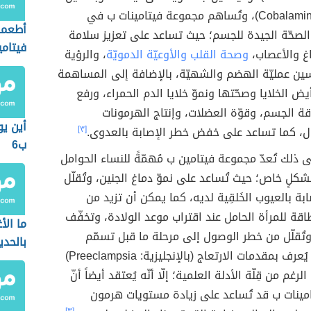
(بالإنجليزية: Cobalamin)، وتُساهم مجموعة فيتامينات ب في
أطعمة
لصحّة الجيدة للجسم؛ حيث تساعد على تعزيز سلامة
فيتامي
غ والأعصاب،
وصحة القلب والأوعيّة الدمويّة
، والرؤية
سين عمليّة الهضم والشهيّة، بالإضافة إلى المساهمة
 الخلايا وصحّتها ونموّ خلايا الدم الحمراء، ورفع
 الجسم، وقوّة العضلات، وإنتاج الهرمونات
أين يو
ل، كما تساعد على خفض خطر الإصابة بالعدوى.
[٣]
ب6
ى ذلك تُعدّ مجموعة فيتامين ب مُهمّةً للنساء الحوامل
كلٍ خاص؛ حيث تُساعد على نموّ دماغ الجنين، وتُقلّل
بة بالعيوب الخَلقِية لديه، كما يمكن أن تزيد من
قة للمرأة الحامل عند اقتراب موعد الولادة، وتخفّف
ما الأ
وتُقلّل من خطر الوصول إلى مرحلة ما قبل تسمّم
بالحدي
الحمل؛ أو ما يُعرف بمقدمات الارتعاج (بالإنجليزية: Preeclampsia)
رغم من قِلّة الأدلة العلمية؛ إلّا أنّه يُعتقد أيضاً أنّ
مينات ب قد تُساعد على زيادة مستويات هرمون