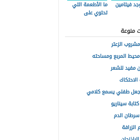
جد فيتامين
ما الأطعمة التي
تحتوي على
فيتامين د
ت منوعة
مشروب الزعتر
محيط المربع ومساحته
ن مفيد للشعر
الاحتكاك
جعل طفلي يسمع كلامي
كتابة سيناريو
سرطان الدم
 الزرافة
لباذنجان