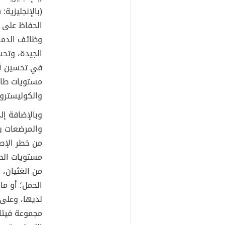
الحفاظ على ا
وظائف الدما
الجيدة، وتح
في تحسين أيض
مستويات طاقة
والكوليسترو
وبالإضافة إل
والمرضعات بش
من خطر الإصا
مستويات الطا
من الغثيان، 
لديها، وعلى ال
مجموعة فيتا