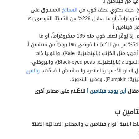
يّاً من فيتامين أ.
خ: حيث يحتوي نصف كوبٍ من
السبانخ
المسلوق على
573 ميكروغراماً، أو ما يعادل 229% من الكميّة المُوصى بها
 من فيتامين أ.
الشمام: إذ يُوفّر نصف كوبٍ منه 135 ميكروغراماً، أو ما
 أ.
مصادر أخرى: مثل الكرُنب (بالإنجليزية: Kale)، واللوبيا ذات
العين السوداء (بالإنجليزية: Black-eyed peas)، والبروكلي،
ل الحلو الأحمر، والمانجو، والمشمش المُجفّف،
والقرع
)، وعصير البندورة.
 مقال
أين يوجد فيتامين أ
للاطّلاع على مصادر أخرى
تامين ب
قاط الآتية أنواع فيتامين ب والمصادر الغذائيّة الغنيّة