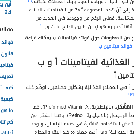
 لدى الرجال، وزيادة القوة وبناء العضلات لديهم،
[٣]
أين يو
 إلى أنّ هذه المجموعة تُعدّ من الفيتامينات الذائبة
ك2
لحسّاسة، فعلى الرغم من وجودها في العديد من
 أنّها تُدمّر بسهولةٍ عن طريق الطبخ والكحول.
[٤]
مقالا
ٍ من المعلومات حول فوائد فيتامينات ب يمكنك قراءة
فوائد 
فوائد فيتامين ب
.
قانون 
 الغذائية لفيتامينات أ و ب
فيتامي
امين أ
تعريف 
 أ في المصادر الغذائيّة بشكلَين مختلفين، نُوضّح ذلك
كيف أ
[٦]
[٥]
كيفية 
المُشَّكل:
(بالإنجليزية: Preformed Vitamin A)، كما
ما هو 
يًسمّى أيضاً الريتينول (بالإنجليزية: Retinol)، وهذا الشكل من
كم تنام
 يُمكن استخدامه مُباشرةً في جسم الإنسان، ويوجد
ة الحيوانية؛ ومن أهم مصادره: كبد البقر والدجاج
أطباق ا