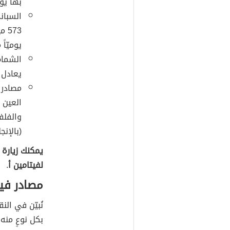
بها يوم
السبان
يوميّاً
يعادل 54% من من الكميّة المُوصى بها يوميّاً من فيتامين
والفلف
(بالإنجليزية: Pumpkin
يمكنك زيارة
لفيتامين أ
.
مصادر في
نُبيّن في الن
بكل نوعٍ منه: