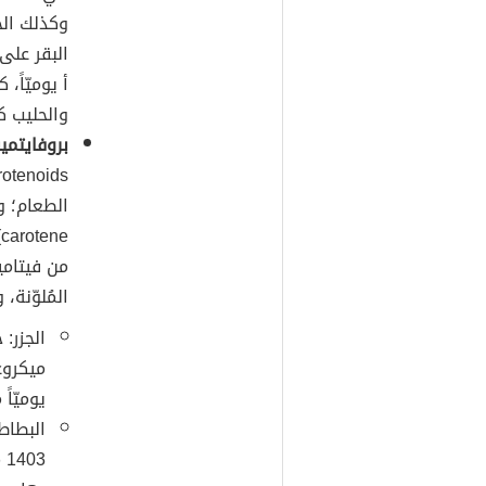
أ يوميّاً،
والحليب ك
بروفايتمين
e
من فيتامي
المُلوّنة
يوميّاً
البطاطا