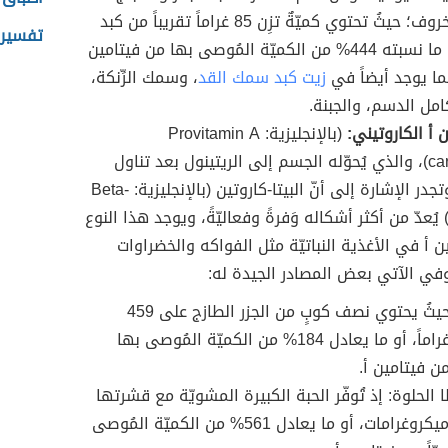
وكذلك الخروف؛ حيثُ تحتوي كميّةٌ تزِن 85 غراماً تقريباً من كبد
تفسير 
البقر على ما نسبته 444% من الكميّة المُوصى بها من فيتامين
 كما يوجد أيضاً في
زيت كبد سمك القد
، وسمك الرِّنكة،
امل الدسم، والجبنة.
 أ الكاروتيني:
(بالإنجليزية: Provitamin A
carotenoids)، والذي يُحوّله الجسم إلى الريتينول بعد تناول
الطعام؛ وتجدر الإشارة إلى أنّ البيتا-كاروتين (بالإنجليزية: Beta-
caroten) يُعدّ من أكثر أشكاله وَفرةً وفعاليّةً، ويوجد هذا النوع
ن أ في الأغذية النباتيّة مثل الفواكه والخضراوات
، وفي الآتي بعض المصادر الجيدة له:
الجزر: حيثُ يحتوي نصف كوبٍ من الجزر الطازج على 459
ميكروغراماً، أو ما يعادل 184% من الكميّة المُوصى بها
 من فيتامين أ.
 الحلوة: إذ تُوفّر الحبة الكبيرة المشويّة مع قشرتها
1403 ميكروغرامات، أو ما يعادل 561% من الكميّة المُوصى