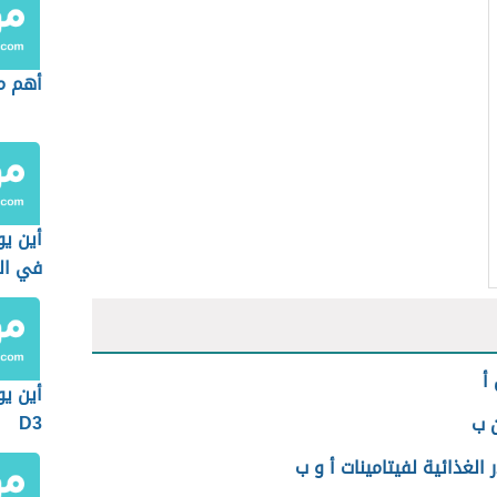
أهم مص
أين يو
في ال
أ
أين يو
D3
ن ب
 الغذائية لفيتامينات أ و ب