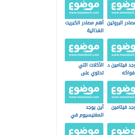
ادر البروتين
أهم مصادر الكبريت
الغذائية
جد فيتامين د
الأكلات التي
فواكه
تحتوي على
فيتامين د
جد فيتامين
أين يوجد
المغنيسيوم في
الأعشاب