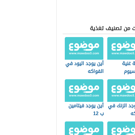
ت من تصنيف تغذية
 غنية
أين يوجد اليود في
سيوم
الفواكه
ين د
جد الزنك في
أين يوجد فيتامين
كه
ب 12