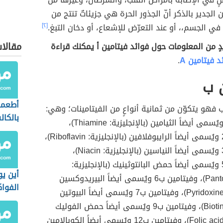
الجدير بالذكر أنّ الجذور الحرة هي جزيئاتٌ تنتج من
 في الجسم،، أو عند التعرّض للإشعاع، أو دخان التبغ.
[٢]
مقالا
ٍ من المعلومات حول فوائد فيتامين أ يمكنك قراءة
د فيتامين A
.
 ب
أطعمة
 ب فهو يتكوّن من ثمانية أنواعٍ من الفيتامينات؛ وهي:
بالكال
فيتامين ب1 ويُسمى أيضاً الثيامين (بالإنجليزية: Thiamine)،
وفيتام
وفيتامين ب2 ويُسمى أيضاً الرايبوفلافين (بالإنجليزية: Riboflavin)،
وفيتامين ب3 ويُسمى أيضاً النياسين (بالإنجليزية: Niacin)،
وفيتامين ب5 ويُسمى أيضاً حمض البانتوثينيك (بالإنجليزية:
أين يو
Pantothenic acid)، وفيتامين ب6 ويُسمى أيضاً البيريدوكسين
الفوا
(بالإنجليزية: Pyridoxine)، وفيتامين ب7 ويُسمى أيضاً البيوتين
(بالإنجليزية: Biotin)، وفيتامين ب9 ويُسمى أيضاً حمض الفوليك
(بالإنجليزية: Folic acid)، وفيتامين ب12 ويُسمى أيضاً الكوبالامين